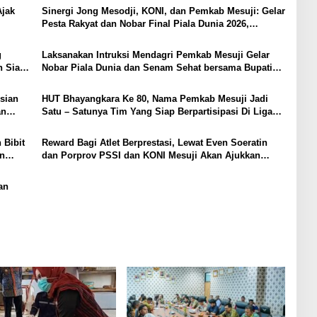
Ajak
Sinergi Jong Mesodji, KONI, dan Pemkab Mesuji: Gelar
Pesta Rakyat dan Nobar Final Piala Dunia 2026,
Panggung Hiburan Menyatukan Masyarakat
g
Laksanakan Intruksi Mendagri Pemkab Mesuji Gelar
n Siap
Nobar Piala Dunia dan Senam Sehat bersama Bupati
Mesuji
isian
HUT Bhayangkara Ke 80, Nama Pemkab Mesuji Jadi
an
Satu – Satunya Tim Yang Siap Berpartisipasi Di Liga
Mini Soccer Kapolda Cup Lampung, Berikut Data Para
Pemainnya :
 Bibit
Reward Bagi Atlet Berprestasi, Lewat Even Soeratin
an
dan Porprov PSSI dan KONI Mesuji Akan Ajukkan
Program Beasiswa Khusus ke Pemerintah Daerah
an