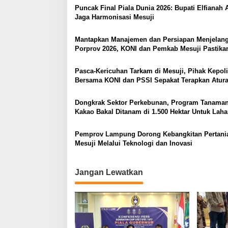
Puncak Final Piala Dunia 2026: Bupati Elfianah 
Jaga Harmonisasi Mesuji
Mantapkan Manajemen dan Persiapan Menjelan
Porprov 2026, KONI dan Pemkab Mesuji Pastika
Berikan Suport Penuh Cabor – Atlet Berprestasi
​Pasca-Kericuhan Tarkam di Mesuji, Pihak Kepol
Bersama KONI dan PSSI Sepakat Terapkan Atur
Disiplin Ketat
Dongkrak Sektor Perkebunan, Program Tanaman
Kakao Bakal Ditanam di 1.500 Hektar Untuk Lah
Petani Mesuji
Pemprov Lampung Dorong Kebangkitan Pertani
Mesuji Melalui Teknologi dan Inovasi
Jangan Lewatkan