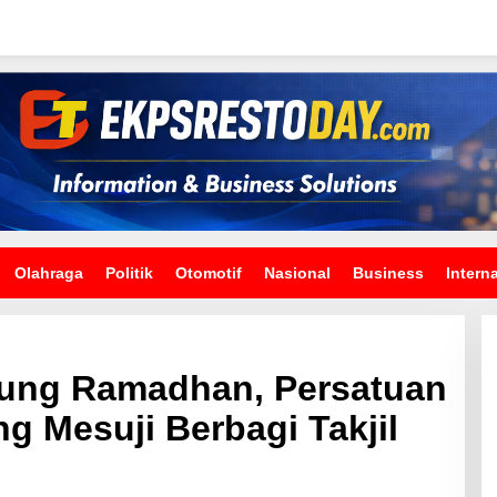
Olahraga
Politik
Otomotif
Nasional
Business
Intern
ung Ramadhan, Persatuan
 Mesuji Berbagi Takjil