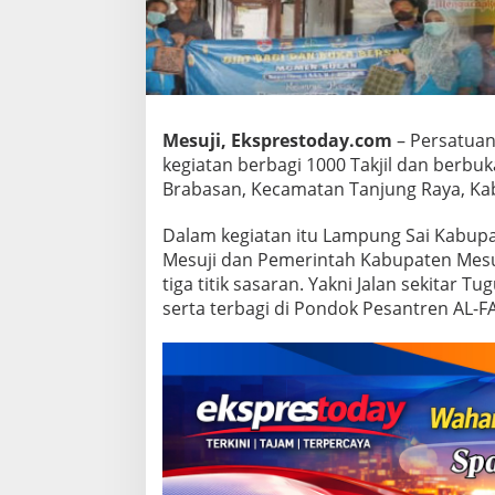
t
u
a
n
L
a
m
Mesuji, Eksprestoday.com
– Persatuan
p
kegiatan berbagi 1000 Takjil dan berbu
u
n
Brabasan, Kecamatan Tanjung Raya, Kab
g
S
Dalam kegiatan itu Lampung Sai Kabupat
a
Mesuji dan Pemerintah Kabupaten Mesuj
i
tiga titik sasaran. Yakni Jalan sekita
C
a
serta terbagi di Pondok Pesantren AL-
b
a
n
g
M
e
s
u
j