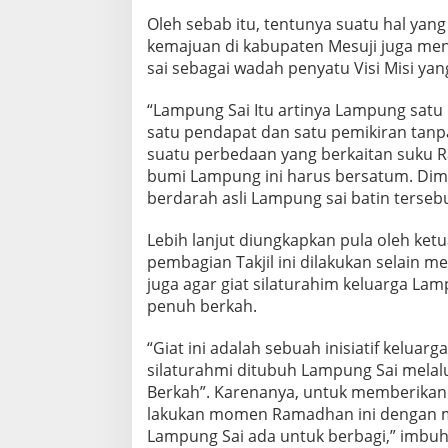
a
Oleh sebab itu, tentunya suatu hal ya
m
kemajuan di kabupaten Mesuji juga men
a
sai sebagai wadah penyatu Visi Misi yang
“Lampung Sai Itu artinya Lampung satu
satu pendapat dan satu pemikiran tan
suatu perbedaan yang berkaitan suku Ra
bumi Lampung ini harus bersatum. Dimana
berdarah asli Lampung sai batin tersebu
Lebih lanjut diungkapkan pula oleh ket
pembagian Takjil ini dilakukan selain 
juga agar giat silaturahim keluarga La
penuh berkah.
“Giat ini adalah sebuah inisiatif kelua
silaturahmi ditubuh Lampung Sai melal
Berkah”. Karenanya, untuk memberikan 
lakukan momen Ramadhan ini dengan me
Lampung Sai ada untuk berbagi,” imbuh