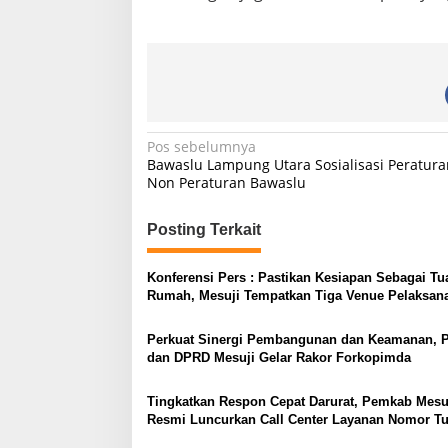
N
Pos sebelumnya
Bawaslu Lampung Utara Sosialisasi Peratur
a
Non Peraturan Bawaslu
v
i
Posting Terkait
g
Konferensi Pers : Pastikan Kesiapan Sebagai Tu
a
Rumah, Mesuji Tempatkan Tiga Venue Pelaksan
s
Soeratin Cup Piala Gubernur Lampung
Perkuat Sinergi Pembangunan dan Keamanan, 
i
dan DPRD Mesuji Gelar Rakor Forkopimda
p
o
Tingkatkan Respon Cepat Darurat, Pemkab Mesu
Resmi Luncurkan Call Center Layanan Nomor T
s
112