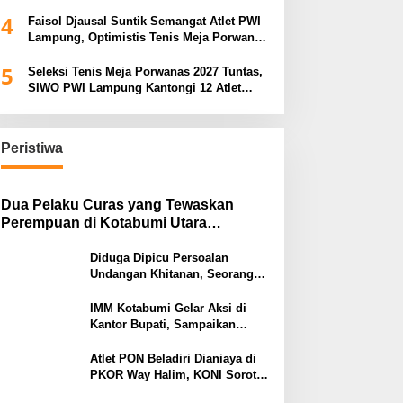
Porwanas 2027
4
Faisol Djausal Suntik Semangat Atlet PWI
Lampung, Optimistis Tenis Meja Porwanas
Bidik Prestasi Nasional
5
Seleksi Tenis Meja Porwanas 2027 Tuntas,
SIWO PWI Lampung Kantongi 12 Atlet
Terbaik Bidik Medali Emas
Peristiwa
Dua Pelaku Curas yang Tewaskan
Perempuan di Kotabumi Utara
Ditangkap, Polisi Ungkap Motif
Ekonomi
Diduga Dipicu Persoalan
Undangan Khitanan, Seorang
Warga Lampung Timur Tewas
Tertembak
IMM Kotabumi Gelar Aksi di
Kantor Bupati, Sampaikan
Sembilan Tuntutan untuk
Pemkab Lampung Utara
Atlet PON Beladiri Dianiaya di
PKOR Way Halim, KONI Soroti
Lemahnya Pengamanan