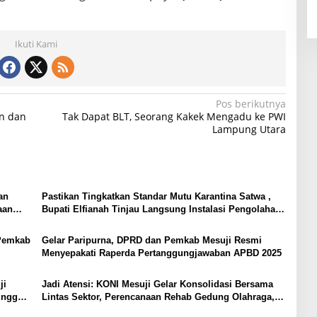
Ikuti Kami
Pos berikutnya
an dan
Tak Dapat BLT, Seorang Kakek Mengadu ke PWI
Lampung Utara
an
Pastikan Tingkatkan Standar Mutu Karantina Satwa ,
aan
Bupati Elfianah Tinjau Langsung Instalasi Pengolahan
Pangan PT Biomedika Nusantara Indah Mesuji
Pemkab
Gelar Paripurna, DPRD dan Pemkab Mesuji Resmi
Menyepakati Raperda Pertanggungjawaban APBD 2025
ji
Jadi Atensi: KONI Mesuji Gelar Konsolidasi Bersama
unggal
Lintas Sektor, Perencanaan Rehab Gedung Olahraga,
Sarana Training Center Para Atlet Daerah