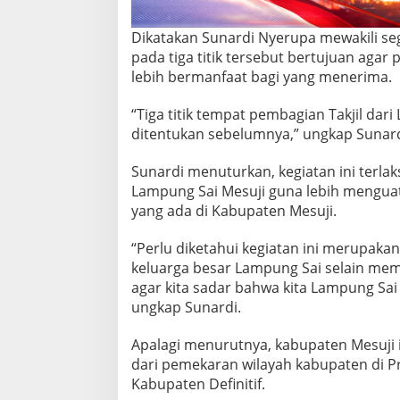
i
B
Dikatakan Sunardi Nyerupa mewakili seg
e
pada tiga titik tersebut bertujuan aga
r
b
lebih bermanfaat bagi yang menerima.
a
g
“Tiga titik tempat pembagian Takjil dar
i
ditentukan sebelumnya,” ungkap Sunard
T
a
k
Sunardi menuturkan, kegiatan ini terla
j
Lampung Sai Mesuji guna lebih menguat
i
yang ada di Kabupaten Mesuji.
l
d
“Perlu diketahui kegiatan ini merupak
a
n
keluarga besar Lampung Sai selain memil
B
agar kita sadar bahwa kita Lampung Sa
u
ungkap Sunardi.
k
a
Apalagi menurutnya, kabupaten Mesuji 
B
e
dari pemekaran wilayah kabupaten di Pr
r
Kabupaten Definitif.
s