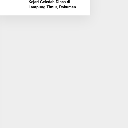
Kawasan
Kejari Geledah Dinas di
Lampung Timur, Dokumen
Proyek Jalan Rp24 Miliar
Diangkut Penyidik