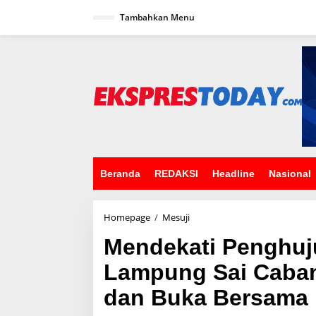
L
Tambahkan Menu
e
w
a
t
i
k
e
k
o
n
t
e
n
Beranda
REDAKSI
Headline
Nasional
Homepage
/
Mesuji
M
e
Mendekati Penghuj
n
d
Lampung Sai Cabang
e
k
dan Buka Bersama
a
t