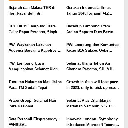
s
i
Sejarah dan Makna THR di
Gerakan Indonesia Emas
Hari Raya Idul Fitri
Tahun 2045,Koramil 412
p
Kotabumi Kunjungi SMPN 7
o
Kotabumi
DPC HIPPI Lampung Utara
Bacabup Lampung Utara
s
Gelar Rapat Perdana, Siapkan
Ardian Saputra Duet Bersama
Langkah Nyata untuk UMKM
Cawabup Sofyan Sapa Warga
di Empat Kecamatan
PWI Waykanan Lakukan
PWI Lampung dan Komunitas
Audensi Bersama Kapolres,
Kicau B16 Sukses Gelar
AKBP Pratomo Widodo;
Lomba Burung
Kerjasama Pers dan Polri
PWI Lampung Utara
Selamat Ulang Tahun Ari
Sangat Penting Untuk
Mengucapkan Selamat Ulang
Chandra Pratama, SH,.MH
Menjaga Stabilitas dan
Tahun Ke-43 Syarifudin Jiha,
(Kasi Pidsus Kejari
Kemanan Masyarakat
S.H
Tanggamus)
Tuntutan Hukuman Mati Jaksa
Growth in Asia will lose pace
Pada TM Sudah Tepat
in 2023, only to pick up next
year
Prabu Group; Selamat Hari
Selamat Atas Dilantiknya
Pers Nasional
Martahan Samosir, S.STP.
MPA sebagai Kepala BKSDM
Kabupaten Lampung Utara
Data Personil Eksprestoday :
Innovate London: Symphony
FAHRIZAL
introduces Microsoft Teams