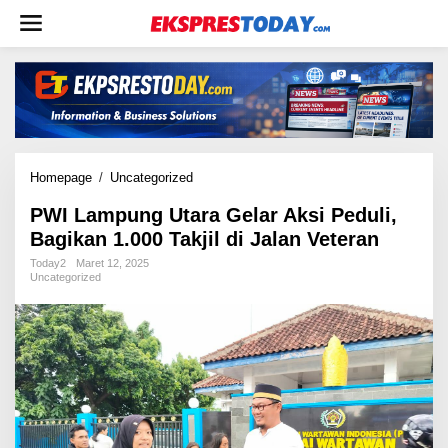
L
e
w
a
t
i
k
e
k
Homepage
/
Uncategorized
P
o
W
n
PWI Lampung Utara Gelar Aksi Peduli,
I
t
Bagikan 1.000 Takjil di Jalan Veteran
L
e
a
Today2
Maret 12, 2025
n
m
Uncategorized
p
u
n
g
U
t
a
r