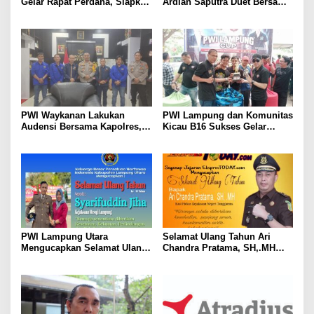
Gelar Rapat Perdana, Siapkan
Ardian Saputra Duet Bersama
Langkah Nyata untuk UMKM
Cawabup Sofyan Sapa Warga
di Empat Kecamatan
PWI Waykanan Lakukan
PWI Lampung dan Komunitas
Audensi Bersama Kapolres,
Kicau B16 Sukses Gelar
AKBP Pratomo Widodo;
Lomba Burung
Kerjasama Pers dan Polri
Sangat Penting Untuk
Menjaga Stabilitas dan
Kemanan Masyarakat
PWI Lampung Utara
Selamat Ulang Tahun Ari
Mengucapkan Selamat Ulang
Chandra Pratama, SH,.MH
Tahun Ke-43 Syarifudin Jiha,
(Kasi Pidsus Kejari
S.H
Tanggamus)