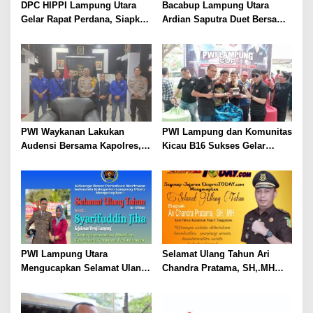
DPC HIPPI Lampung Utara
Bacabup Lampung Utara
Gelar Rapat Perdana, Siapkan
Ardian Saputra Duet Bersama
Langkah Nyata untuk UMKM
Cawabup Sofyan Sapa Warga
di Empat Kecamatan
PWI Waykanan Lakukan
PWI Lampung dan Komunitas
Audensi Bersama Kapolres,
Kicau B16 Sukses Gelar
AKBP Pratomo Widodo;
Lomba Burung
Kerjasama Pers dan Polri
Sangat Penting Untuk
Menjaga Stabilitas dan
Kemanan Masyarakat
PWI Lampung Utara
Selamat Ulang Tahun Ari
Mengucapkan Selamat Ulang
Chandra Pratama, SH,.MH
Tahun Ke-43 Syarifudin Jiha,
(Kasi Pidsus Kejari
S.H
Tanggamus)