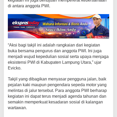
kegiatan ini juga bertujuan mempererat kebersamaan
a
di antara anggota PWI.
n
1
.
0
0
0
T
a
“Aksi bagi takjil ini adalah rangkaian dari kegiatan
k
buka bersama pengurus dan anggota PWI. Ini juga
j
menjadi wujud kepedulian sosial serta upaya menjaga
i
eksistensi PWI di Kabupaten Lampung Utara,” ujar
l
Evicko.
d
i
Takjil yang dibagikan menyasar pengguna jalan, baik
J
a
pejalan kaki maupun pengendara sepeda motor yang
l
melintas di jalur tersebut. Para anggota PWI berharap
a
kegiatan ini dapat terus menjadi agenda tahunan dan
n
semakin memperkuat kesadaran sosial di kalangan
V
wartawan.
e
t