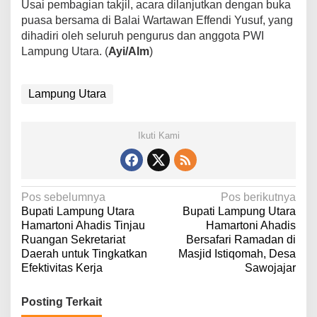
Usai pembagian takjil, acara dilanjutkan dengan buka
e
puasa bersama di Balai Wartawan Effendi Yusuf, yang
r
dihadiri oleh seluruh pengurus dan anggota PWI
a
Lampung Utara. (
Ayi/Alm
)
n
Lampung Utara
Ikuti Kami
N
Pos sebelumnya
Pos berikutnya
Bupati Lampung Utara
Bupati Lampung Utara
a
Hamartoni Ahadis Tinjau
Hamartoni Ahadis
v
Ruangan Sekretariat
Bersafari Ramadan di
Daerah untuk Tingkatkan
Masjid Istiqomah, Desa
i
Efektivitas Kerja
Sawojajar
g
a
Posting Terkait