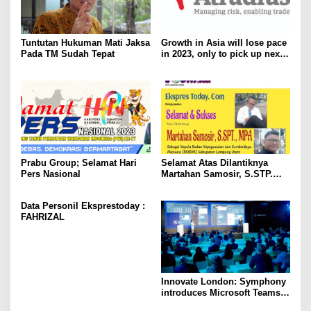
Tuntutan Hukuman Mati Jaksa
Growth in Asia will lose pace
Pada TM Sudah Tepat
in 2023, only to pick up next
year
Prabu Group; Selamat Hari
Selamat Atas Dilantiknya
Pers Nasional
Martahan Samosir, S.STP.
MPA sebagai Kepala BKSDM
Kabupaten Lampung Utara
Data Personil Eksprestoday :
FAHRIZAL
Innovate London: Symphony
introduces Microsoft Teams
integration