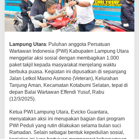
a
G
e
l
a
r
A
Lampung Utara
: Puluhan anggota Persatuan
k
Wartawan Indonesia (PWI) Kabupaten Lampung Utara
s
menggelar aksi sosial dengan membagikan 1.000
i
paket takjil kepada masyarakat menjelang waktu
P
berbuka puasa. Kegiatan ini dipusatkan di sepanjang
e
d
Jalan Letkol Masno Asmono (Veteran), Kelurahan
u
Tanjung Aman, Kecamatan Kotabumi Selatan, tepat di
l
depan Balai Wartawan Effendi Yusuf, Rabu
i
(12/3/2025).
,
B
Ketua PWI Lampung Utara, Evicko Guantara,
a
menyatakan aksi ini merupakan bagian dari program
g
PWI Peduli yang rutin dilakukan selama bulan suci
i
Ramadan. Selain sebagai bentuk kepedulian sosial,
k