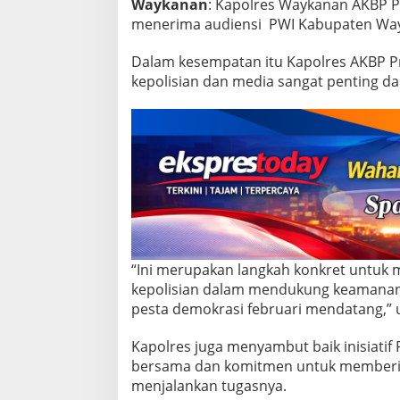
Waykanan
: Kapolres Waykanan AKBP 
a
p
menerima audiensi PWI Kabupaten Wayka
o
l
Dalam kesempatan itu Kapolres AKBP 
r
kepolisian dan media sangat penting d
e
s
,
A
K
B
P
P
r
a
t
o
“Ini merupakan langkah konkret untuk
m
kepolisian dalam mendukung keamana
o
pesta demokrasi februari mendatang,” u
W
i
d
Kapolres juga menyambut baik inisiatif
o
bersama dan komitmen untuk memberi
d
menjalankan tugasnya.
o