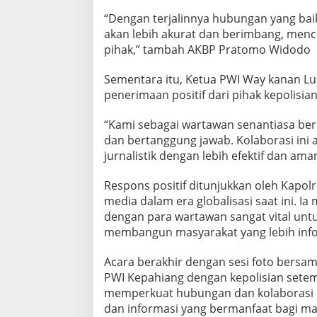
;
“Dengan terjalinnya hubungan yang baik
K
e
akan lebih akurat dan berimbang, menc
r
pihak,” tambah AKBP Pratomo Widodo
j
a
Sementara itu, Ketua PWI Way kanan L
s
penerimaan positif dari pihak kepolisian
a
m
a
“Kami sebagai wartawan senantiasa be
P
dan bertanggung jawab. Kolaborasi in
e
jurnalistik dengan lebih efektif dan a
r
s
Respons positif ditunjukkan oleh Kapo
d
a
media dalam era globalisasi saat ini. I
n
dengan para wartawan sangat vital unt
P
membangun masyarakat yang lebih info
o
l
Acara berakhir dengan sesi foto bersam
r
i
PWI Kepahiang dengan kepolisian setem
S
memperkuat hubungan dan kolaborasi d
a
dan informasi yang bermanfaat bagi ma
n