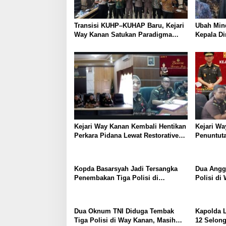
Transisi KUHP–KUHAP Baru, Kejari
Ubah Mind
Way Kanan Satukan Paradigma
Kepala D
APH Lewat Rapat Koordinasi
Thomas A
Sekolah:
Lolos Kar
karena Bi
Kejari Way Kanan Kembali Hentikan
Kejari Wa
Perkara Pidana Lewat Restorative
Penuntut
Justice. Wujudkan Keadilan
Berdasark
Humanis, Dua Kasus Dihentikan
demi Perdamaian dan Kerukunan
Kopda Basarsyah Jadi Tersangka
Dua Angg
Sosial
Penembakan Tiga Polisi di
Polisi di
Lampung, Terancam Hukuman
sebagai T
Seumur Hidup
Dua Oknum TNI Diduga Tembak
Kapolda 
Tiga Polisi di Way Kanan, Masih
12 Selon