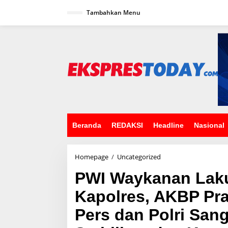
L
Tambahkan Menu
e
w
a
t
i
k
e
k
o
n
t
e
n
Beranda
REDAKSI
Headline
Nasional
Homepage
/
Uncategorized
P
W
PWI Waykanan Lak
I
W
Kapolres, AKBP Pr
a
y
Pers dan Polri San
k
a