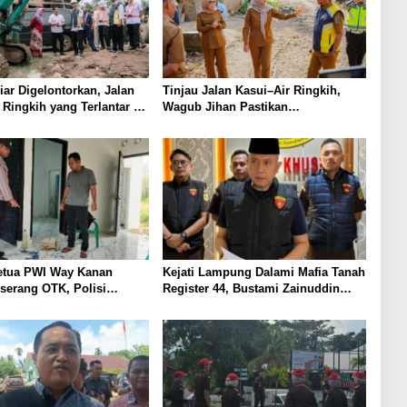
iar Digelontorkan, Jalan
Tinjau Jalan Kasui–Air Ringkih,
 Ringkih yang Terlantar 15
Wagub Jihan Pastikan
hirnya Dibangun
Pembangunan Rigid Beton
Sepanjang 5,5 Km
tua PWI Way Kanan
Kejati Lampung Dalami Mafia Tanah
serang OTK, Polisi
Register 44, Bustami Zainuddin
otif
Diperiksa Sebagai Saksi