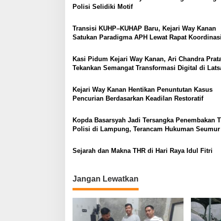
b
Polisi Selidiki Motif
s
i
l
Transisi KUHP–KUHAP Baru, Kejari Way Kanan
i
Satukan Paradigma APH Lewat Rapat Koordinas
t
a
s
Kasi Pidum Kejari Way Kanan, Ari Chandra Pra
d
Tekankan Semangat Transformasi Digital di Lats
a
CPNS Kejaksaan 2025
n
Kejari Way Kanan Hentikan Penuntutan Kasus
K
Pencurian Berdasarkan Keadilan Restoratif
e
m
Kopda Basarsyah Jadi Tersangka Penembakan T
a
Polisi di Lampung, Terancam Hukuman Seumur
n
a
n
Sejarah dan Makna THR di Hari Raya Idul Fitri
M
a
s
Jangan Lewatkan
y
a
r
a
k