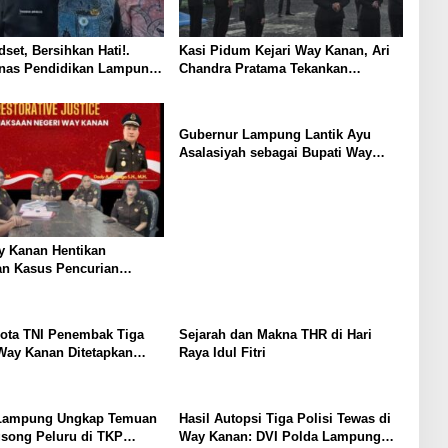
set, Bersihkan Hati!.
Kasi Pidum Kejari Way Kanan, Ari
inas Pendidikan Lampung,
Chandra Pratama Tekankan
mirico Semprot Dunia
Semangat Transformasi Digital di
 “Cuma 7 Persen Siswa
Latsar CPNS Kejaksaan 2025
ena Sekolah, Sisanya
Gubernur Lampung Lantik Ayu
mbel!”
Asalasiyah sebagai Bupati Way
Kanan
y Kanan Hentikan
an Kasus Pencurian
an Keadilan Restoratif
ota TNI Penembak Tiga
Sejarah dan Makna THR di Hari
 Way Kanan Ditetapkan
Raya Idul Fitri
ersangka
Lampung Ungkap Temuan
Hasil Autopsi Tiga Polisi Tewas di
gsong Peluru di TKP
Way Kanan: DVI Polda Lampung