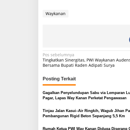
g
a
Waykanan
t
P
e
n
t
i
n
g
N
Pos sebelumnya
U
Tingkatkan Sinergitas, PWI Waykanan Audens
n
a
Bersama Bupati Raden Adipati Surya
t
v
u
k
i
Posting Terkait
M
e
g
n
Gagalkan Penyelundupan Sabu via Lemparan Lu
a
j
Pagar, Lapas Way Kanan Perketat Pengawasan
a
s
g
Tinjau Jalan Kasui–Air Ringkih, Wagub Jihan Pa
i
a
Pembangunan Rigid Beton Sepanjang 5,5 Km
S
p
t
o
a
Rumah Ketua PWI Way Kanan Diduga Diserang 