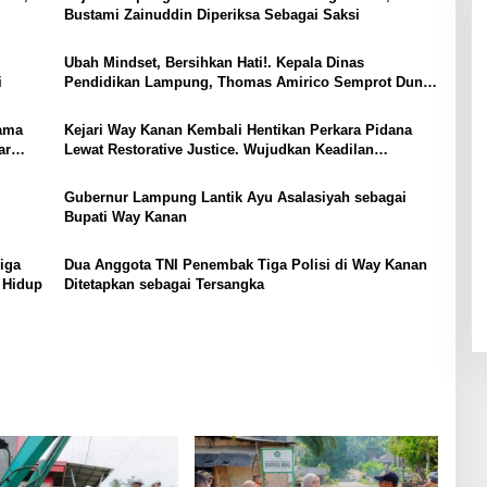
Bustami Zainuddin Diperiksa Sebagai Saksi
Ubah Mindset, Bersihkan Hati!. Kepala Dinas
i
Pendidikan Lampung, Thomas Amirico Semprot Dunia
Sekolah: “Cuma 7 Persen Siswa Lolos Karena Sekolah,
Sisanya karena Bimbel!”
tama
Kejari Way Kanan Kembali Hentikan Perkara Pidana
ar
Lewat Restorative Justice. Wujudkan Keadilan
Humanis, Dua Kasus Dihentikan demi Perdamaian dan
Kerukunan Sosial
Gubernur Lampung Lantik Ayu Asalasiyah sebagai
Bupati Way Kanan
iga
Dua Anggota TNI Penembak Tiga Polisi di Way Kanan
 Hidup
Ditetapkan sebagai Tersangka