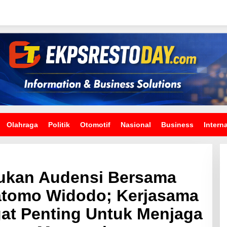
Olahraga
Politik
Otomotif
Nasional
Business
Intern
ukan Audensi Bersama
atomo Widodo; Kerjasama
gat Penting Untuk Menjaga