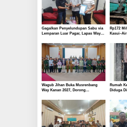
a
t
Gagalkan Penyelundupan Sabu via
Rp172 Mil
Lemparan Luar Pagar, Lapas Way
Kasui–Air
Kanan Perketat Pengawasan
Tahun Ak
Wagub Jihan Buka Musrenbang
Rumah Ke
Way Kanan 2027, Dorong
Diduga Di
Percepatan Infrastruktur dan
Selidiki M
Hilirisasi Pertanian