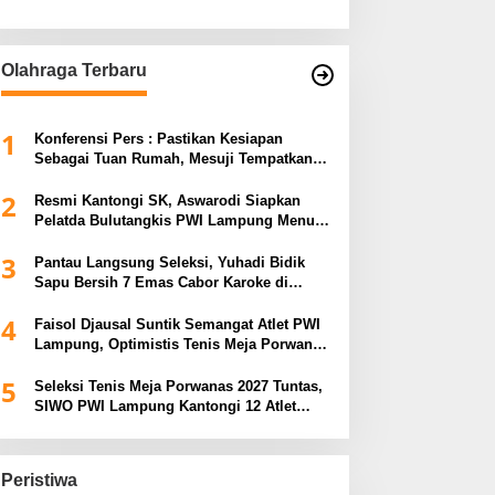
Olahraga Terbaru
1
Konferensi Pers : Pastikan Kesiapan
Sebagai Tuan Rumah, Mesuji Tempatkan
Tiga Venue Pelaksanaan Soeratin Cup
2
Piala Gubernur Lampung
Resmi Kantongi SK, Aswarodi Siapkan
Pelatda Bulutangkis PWI Lampung Menuju
Porwanas 2027
3
Pantau Langsung Seleksi, Yuhadi Bidik
Sapu Bersih 7 Emas Cabor Karoke di
Porwanas 2027
4
Faisol Djausal Suntik Semangat Atlet PWI
Lampung, Optimistis Tenis Meja Porwanas
Bidik Prestasi Nasional
5
Seleksi Tenis Meja Porwanas 2027 Tuntas,
SIWO PWI Lampung Kantongi 12 Atlet
Terbaik Bidik Medali Emas
Peristiwa