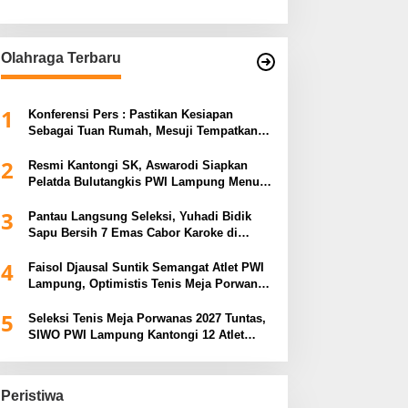
Olahraga Terbaru
1
Konferensi Pers : Pastikan Kesiapan
Sebagai Tuan Rumah, Mesuji Tempatkan
Tiga Venue Pelaksanaan Soeratin Cup
2
Piala Gubernur Lampung
Resmi Kantongi SK, Aswarodi Siapkan
Pelatda Bulutangkis PWI Lampung Menuju
Porwanas 2027
3
Pantau Langsung Seleksi, Yuhadi Bidik
Sapu Bersih 7 Emas Cabor Karoke di
Porwanas 2027
4
Faisol Djausal Suntik Semangat Atlet PWI
Lampung, Optimistis Tenis Meja Porwanas
Bidik Prestasi Nasional
5
Seleksi Tenis Meja Porwanas 2027 Tuntas,
SIWO PWI Lampung Kantongi 12 Atlet
Terbaik Bidik Medali Emas
Peristiwa