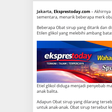
t
a
r
Jakarta,
Eksprestoday.com
– Akhirnya
O
sementara, menarik beberapa merk oba
b
a
Beberapa Obat sirup yang ditarik dan 
t
Etilen glikol yang melebihi ambang bata
S
i
r
u
p
Y
a
n
g
D
i
l
Etiel glikol diduga menjadi penyebab ma
a
anak balita.
r
a
n
Adapun Obat sirup yang dilarang terse
g
untuk anak-anak. Obat sirup tersebut kin
B