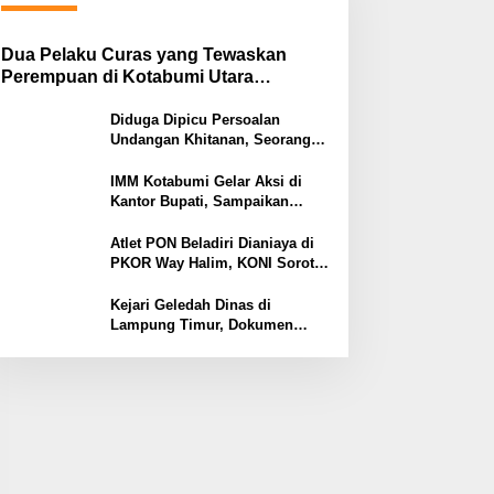
Dua Pelaku Curas yang Tewaskan
Perempuan di Kotabumi Utara
Ditangkap, Polisi Ungkap Motif
Ekonomi
Diduga Dipicu Persoalan
Undangan Khitanan, Seorang
Warga Lampung Timur Tewas
Tertembak
IMM Kotabumi Gelar Aksi di
Kantor Bupati, Sampaikan
Sembilan Tuntutan untuk
Pemkab Lampung Utara
Atlet PON Beladiri Dianiaya di
PKOR Way Halim, KONI Soroti
Lemahnya Pengamanan
Kawasan
Kejari Geledah Dinas di
Lampung Timur, Dokumen
Proyek Jalan Rp24 Miliar
Diangkut Penyidik