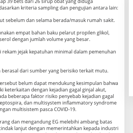
p 39 bets dari 26 sirup obat yang diduga
rkan kriteria sampling dan pengujian antara lain:
akut sebelum dan selama berada/masuk rumah sakit.
akan empat bahan baku pelarut propilen glikol,
/gliserol dengan jumlah volume yang besar.
ki rekam jejak kepatuhan minimal dalam pemenuhan
 berasal dari sumber yang berisiko terkait mutu.
 tersebut belum dapat mendukung kesimpulan bahwa
 keterkaitan dengan kejadian gagal ginjal akut,
da beberapa faktor risiko penyebab kejadian gagal
eri Leptospira, dan multisystem inflammatory syndrome
angan multisistem pasca COVID-19.
dilarang dan mengandung EG melebihi ambang batas
tindak lanjut dengan memerintahkan kepada industri