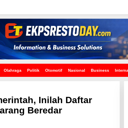
Olahraga
Politik
Otomotif
Nasional
Business
Intern
rintah, Inilah Daftar
larang Beredar