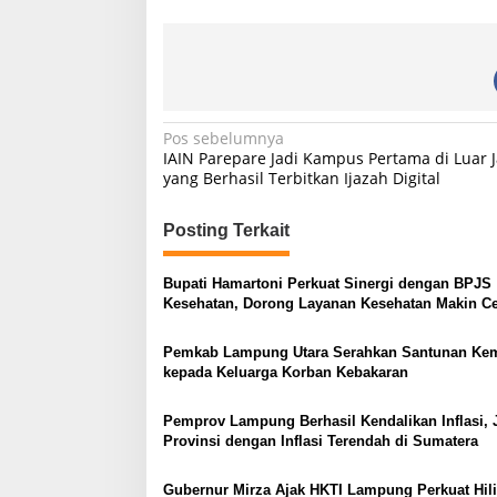
N
Pos sebelumnya
IAIN Parepare Jadi Kampus Pertama di Luar 
a
yang Berhasil Terbitkan Ijazah Digital
v
i
Posting Terkait
g
Bupati Hamartoni Perkuat Sinergi dengan BPJS
a
Kesehatan, Dorong Layanan Kesehatan Makin C
s
dan Mudah
Pemkab Lampung Utara Serahkan Santunan Ke
i
kepada Keluarga Korban Kebakaran
p
o
Pemprov Lampung Berhasil Kendalikan Inflasi, 
Provinsi dengan Inflasi Terendah di Sumatera
s
Gubernur Mirza Ajak HKTI Lampung Perkuat Hili