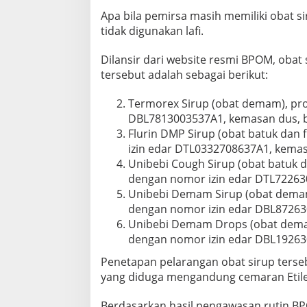
e
Apa bila pemirsa masih memiliki obat s
r
tidak digunakan lafi.
e
d
a
Dilansir dari website resmi BPOM, obat 
r
tersebut adalah sebagai berikut:
Termorex Sirup (obat demam), pr
DBL7813003537A1, kemasan dus, bo
Flurin DMP Sirup (obat batuk dan
izin edar DTL0332708637A1, kemasa
Unibebi Cough Sirup (obat batuk da
dengan nomor izin edar DTL722630
Unibebi Demam Sirup (obat demam)
dengan nomor izin edar DBL87263
Unibebi Demam Drops (obat demam
dengan nomor izin edar DBL19263
Penetapan pelarangan obat sirup terse
yang diduga mengandung cemaran Etilen 
Berdasarkan hasil pengawasan rutin B