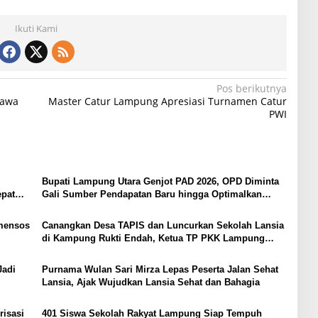
Ikuti Kami
Pos berikutnya
Jawa
Master Catur Lampung Apresiasi Turnamen Catur
PWI
Bupati Lampung Utara Genjot PAD 2026, OPD Diminta
epat
Gali Sumber Pendapatan Baru hingga Optimalkan
PBB-P2
mensos
Canangkan Desa TAPIS dan Luncurkan Sekolah Lansia
di Kampung Rukti Endah, Ketua TP PKK Lampung
Dorong Pembangunan SDM Dimulai dari Desa
Jadi
Purnama Wulan Sari Mirza Lepas Peserta Jalan Sehat
Lansia, Ajak Wujudkan Lansia Sehat dan Bahagia
risasi
401 Siswa Sekolah Rakyat Lampung Siap Tempuh