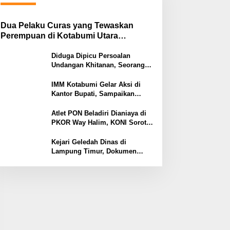
Dua Pelaku Curas yang Tewaskan
Perempuan di Kotabumi Utara
Ditangkap, Polisi Ungkap Motif
Ekonomi
Diduga Dipicu Persoalan
Undangan Khitanan, Seorang
Warga Lampung Timur Tewas
Tertembak
IMM Kotabumi Gelar Aksi di
Kantor Bupati, Sampaikan
Sembilan Tuntutan untuk
Pemkab Lampung Utara
Atlet PON Beladiri Dianiaya di
PKOR Way Halim, KONI Soroti
Lemahnya Pengamanan
Kawasan
Kejari Geledah Dinas di
Lampung Timur, Dokumen
Proyek Jalan Rp24 Miliar
Diangkut Penyidik