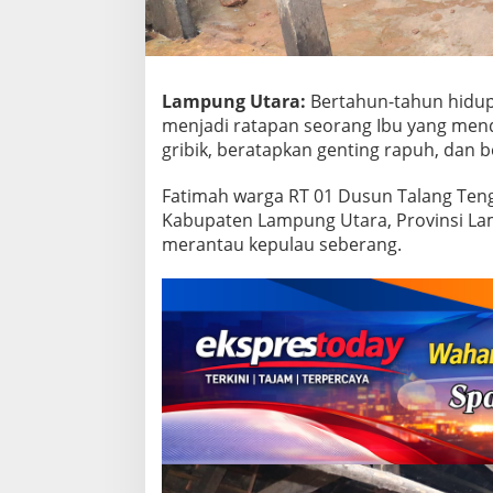
a
B
e
d
a
Lampung Utara:
Bertahun-tahun hidup 
h
menjadi ratapan seorang Ibu yang men
R
T
gribik, beratapkan genting rapuh, dan b
L
H
Fatimah warga RT 01 Dusun Talang Ten
T
Kabupaten Lampung Utara, Provinsi Lamp
M
merantau kepulau seberang.
M
D
K
e
1
1
7
L
a
m
p
u
n