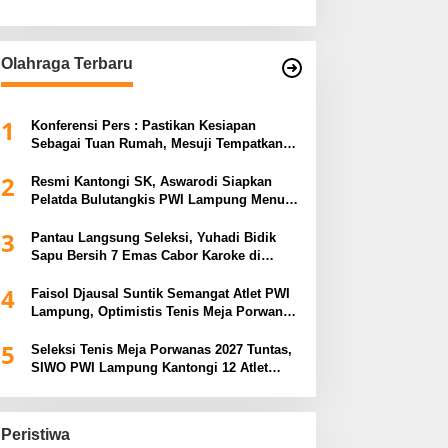
Olahraga Terbaru
1
Konferensi Pers : Pastikan Kesiapan
Sebagai Tuan Rumah, Mesuji Tempatkan
Tiga Venue Pelaksanaan Soeratin Cup
2
Piala Gubernur Lampung
Resmi Kantongi SK, Aswarodi Siapkan
Pelatda Bulutangkis PWI Lampung Menuju
Porwanas 2027
3
Pantau Langsung Seleksi, Yuhadi Bidik
Sapu Bersih 7 Emas Cabor Karoke di
Porwanas 2027
4
Faisol Djausal Suntik Semangat Atlet PWI
Lampung, Optimistis Tenis Meja Porwanas
Bidik Prestasi Nasional
5
Seleksi Tenis Meja Porwanas 2027 Tuntas,
SIWO PWI Lampung Kantongi 12 Atlet
Terbaik Bidik Medali Emas
Peristiwa