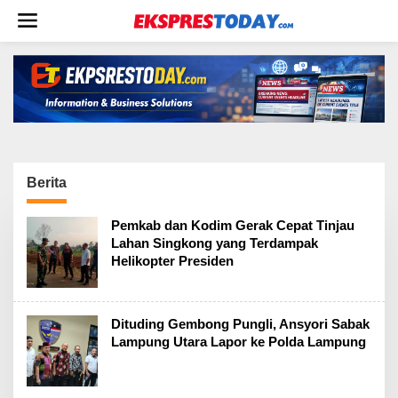
L
e
w
a
t
i
k
e
k
o
Berita
n
t
e
Pemkab dan Kodim Gerak Cepat Tinjau
n
Lahan Singkong yang Terdampak
Helikopter Presiden
Dituding Gembong Pungli, Ansyori Sabak
Lampung Utara Lapor ke Polda Lampung