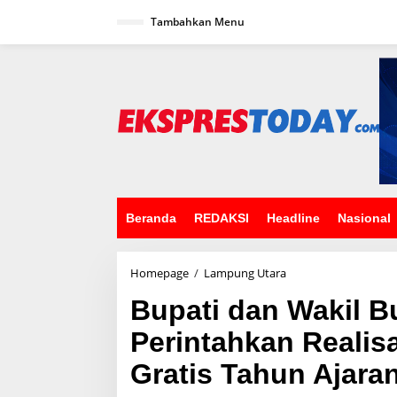
L
Tambahkan Menu
e
w
a
t
i
k
e
k
o
n
t
e
n
Beranda
REDAKSI
Headline
Nasional
Homepage
/
Lampung Utara
B
u
Bupati dan Wakil B
p
a
Perintahkan Realis
t
i
Gratis Tahun Ajara
d
a