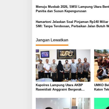
Berlarut
Menuju Muskab 2026, SMSI Lampung Utara Ben
Panitia dan Susun Kepengurusan
Hamartoni Jelaskan Soal Pinjaman Rp140 Miliar
SMI: Tanpa Terobosan, Perbaikan Jalan Butuh 
Bertahun-tahun
Jangan Lewatkan
Kapolres Lampung Utara AKBP
UMKO Bek
Raswidiati Anggraini Bergerak
Katon Te
Cepat, Rangkul Tokoh Masyarakat
Nilai Jua
dan Adat Perkuat Kamtibmas