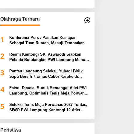
Olahraga Terbaru
1
Konferensi Pers : Pastikan Kesiapan
Sebagai Tuan Rumah, Mesuji Tempatkan
Tiga Venue Pelaksanaan Soeratin Cup
2
Piala Gubernur Lampung
Resmi Kantongi SK, Aswarodi Siapkan
Pelatda Bulutangkis PWI Lampung Menuju
Porwanas 2027
3
Pantau Langsung Seleksi, Yuhadi Bidik
Sapu Bersih 7 Emas Cabor Karoke di
Porwanas 2027
4
Faisol Djausal Suntik Semangat Atlet PWI
Lampung, Optimistis Tenis Meja Porwanas
Bidik Prestasi Nasional
5
Seleksi Tenis Meja Porwanas 2027 Tuntas,
SIWO PWI Lampung Kantongi 12 Atlet
Terbaik Bidik Medali Emas
Peristiwa