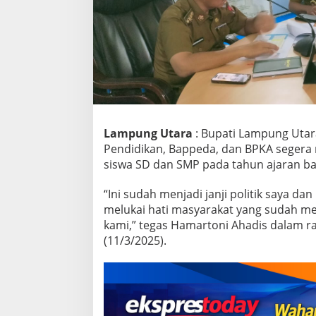
e
r
i
n
t
a
h
k
a
n
R
Lampung Utara
: Bupati Lampung Utar
e
Pendidikan, Bappeda, dan BPKA segera 
a
siswa SD dan SMP pada tahun ajaran ba
l
i
“Ini sudah menjadi janji politik saya d
s
a
melukai hati masyarakat yang sudah 
s
kami,” tegas Hamartoni Ahadis dalam 
i
(11/3/2025).
S
e
r
a
g
a