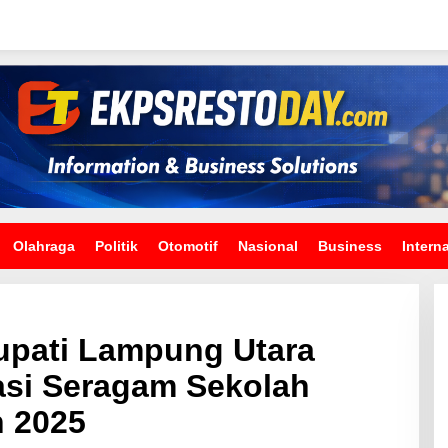
Olahraga
Politik
Otomotif
Nasional
Business
Intern
upati Lampung Utara
asi Seragam Sekolah
n 2025