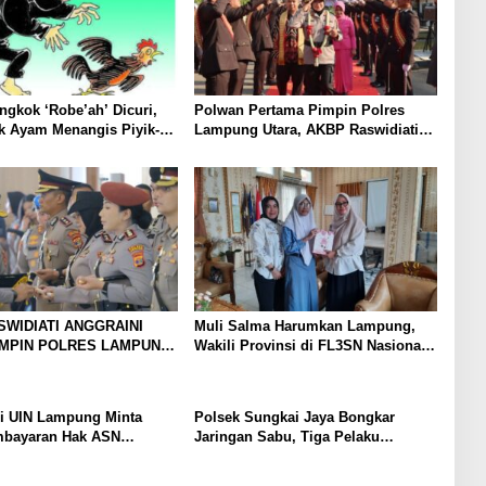
gkok ‘Robe’ah’ Dicuri,
Polwan Pertama Pimpin Polres
k Ayam Menangis Piyik-
Lampung Utara, AKBP Raswidiati
rga Gang Jalaba Kotabumi
Disambut Tradisi Pedang Pora
SWIDIATI ANGGRAINI
Muli Salma Harumkan Lampung,
IMPIN POLRES LAMPUNG
Wakili Provinsi di FL3SN Nasional
BAWA KOMITMEN
Lewat “Kartografi Sunyi”
 KAMTIBMAS DAN
AN PRESISI
i UIN Lampung Minta
Polsek Sungkai Jaya Bongkar
mbayaran Hak ASN
Jaringan Sabu, Tiga Pelaku
 Korupsi: Kepastian
Dibekuk
 Boleh Berlarut