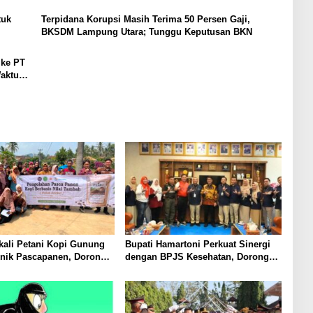
tuk
Terpidana Korupsi Masih Terima 50 Persen Gaji,
BKSDM Lampung Utara; Tunggu Keputusan BKN
 ke PT
Waktu
ali Petani Kopi Gunung
Bupati Hamartoni Perkuat Sinergi
knik Pascapanen, Dorong
dengan BPJS Kesehatan, Dorong
l Hasil Panen Meningkat
Layanan Kesehatan Makin Cepat
dan Mudah