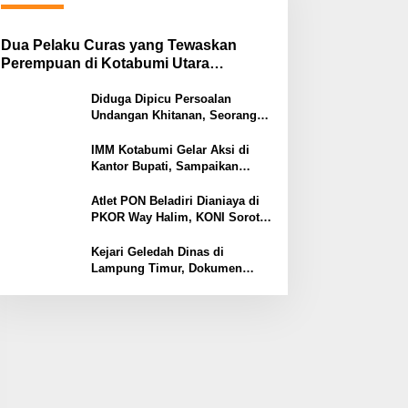
Dua Pelaku Curas yang Tewaskan
Perempuan di Kotabumi Utara
Ditangkap, Polisi Ungkap Motif
Ekonomi
Diduga Dipicu Persoalan
Undangan Khitanan, Seorang
Warga Lampung Timur Tewas
Tertembak
IMM Kotabumi Gelar Aksi di
Kantor Bupati, Sampaikan
Sembilan Tuntutan untuk
Pemkab Lampung Utara
Atlet PON Beladiri Dianiaya di
PKOR Way Halim, KONI Soroti
Lemahnya Pengamanan
Kawasan
Kejari Geledah Dinas di
Lampung Timur, Dokumen
Proyek Jalan Rp24 Miliar
Diangkut Penyidik