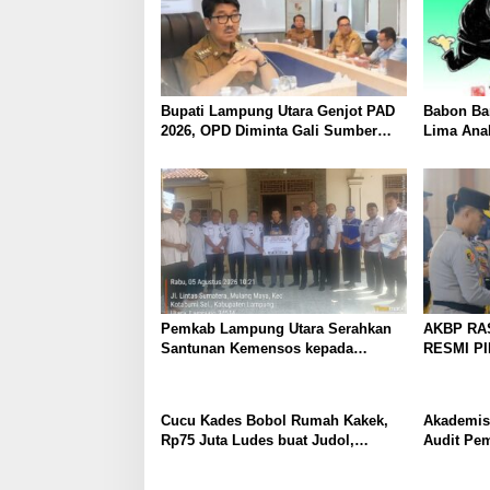
Bupati Lampung Utara Genjot PAD
Babon Ban
2026, OPD Diminta Gali Sumber
Lima Ana
Pendapatan Baru hingga
Piyik, Wa
Optimalkan PBB-P2
Heboh
Pemkab Lampung Utara Serahkan
AKBP RA
Santunan Kemensos kepada
RESMI P
Keluarga Korban Kebakaran
UTARA, 
PERKUAT
PELAYAN
Cucu Kades Bobol Rumah Kakek,
Akademis
Rp75 Juta Ludes buat Judol,
Audit Pe
Diringkus dan Ditembak Polisi
Terpidana
Hukum Tak