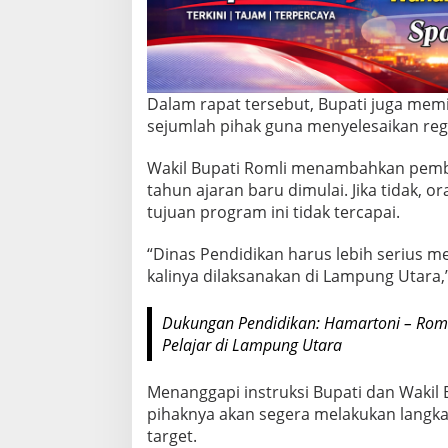
m
S
e
k
o
l
Dalam rapat tersebut, Bupati juga mem
a
sejumlah pihak guna menyelesaikan reg
h
G
Wakil Bupati Romli menambahkan pemba
r
tahun ajaran baru dimulai. Jika tidak, o
a
t
tujuan program ini tidak tercapai.
i
s
“Dinas Pendidikan harus lebih serius m
T
kalinya dilaksanakan di Lampung Utara,”
a
h
u
Dukungan Pendidikan: Hamartoni – Rom
n
Pelajar di Lampung Utara
A
j
a
Menanggapi instruksi Bupati dan Wakil
r
pihaknya akan segera melakukan langkah
a
target.
n