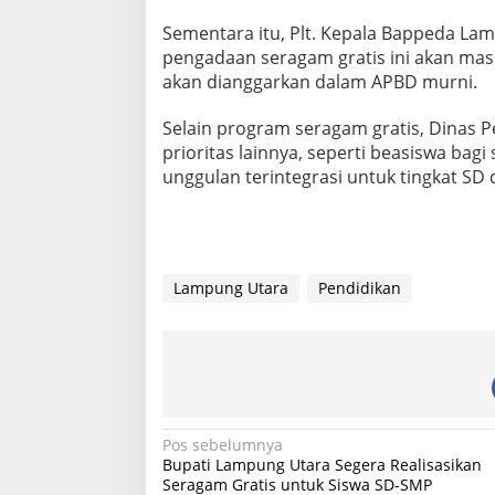
2
Sementara itu, Plt. Kepala Bappeda La
0
2
pengadaan seragam gratis ini akan ma
5
akan dianggarkan dalam APBD murni.
Selain program seragam gratis, Dinas
prioritas lainnya, seperti beasiswa ba
unggulan terintegrasi untuk tingkat SD 
Lampung Utara
Pendidikan
N
Pos sebelumnya
Bupati Lampung Utara Segera Realisasikan
a
Seragam Gratis untuk Siswa SD-SMP