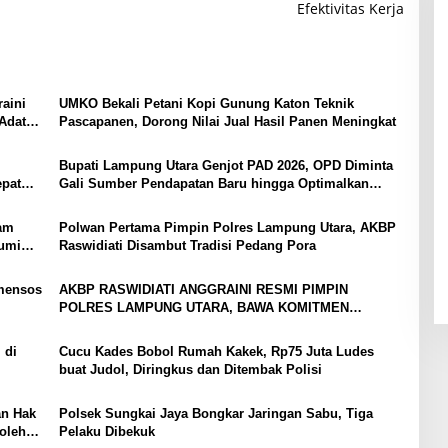
Efektivitas Kerja
aini
UMKO Bekali Petani Kopi Gunung Katon Teknik
Adat
Pascapanen, Dorong Nilai Jual Hasil Panen Meningkat
Bupati Lampung Utara Genjot PAD 2026, OPD Diminta
epat
Gali Sumber Pendapatan Baru hingga Optimalkan
PBB-P2
yam
Polwan Pertama Pimpin Polres Lampung Utara, AKBP
bumi
Raswidiati Disambut Tradisi Pedang Pora
mensos
AKBP RASWIDIATI ANGGRAINI RESMI PIMPIN
POLRES LAMPUNG UTARA, BAWA KOMITMEN
PERKUAT KAMTIBMAS DAN PELAYANAN PRESISI
 di
Cucu Kades Bobol Rumah Kakek, Rp75 Juta Ludes
buat Judol, Diringkus dan Ditembak Polisi
an Hak
Polsek Sungkai Jaya Bongkar Jaringan Sabu, Tiga
oleh
Pelaku Dibekuk