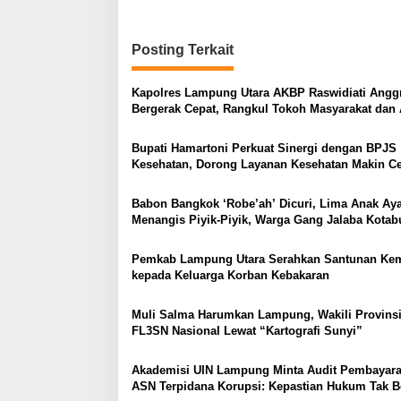
v
i
Posting Terkait
g
a
Kapolres Lampung Utara AKBP Raswidiati Anggr
s
Bergerak Cepat, Rangkul Tokoh Masyarakat dan 
Perkuat Kamtibmas
i
Bupati Hamartoni Perkuat Sinergi dengan BPJS
p
Kesehatan, Dorong Layanan Kesehatan Makin C
dan Mudah
o
Babon Bangkok ‘Robe’ah’ Dicuri, Lima Anak A
s
Menangis Piyik-Piyik, Warga Gang Jalaba Kota
Heboh
Pemkab Lampung Utara Serahkan Santunan Ke
kepada Keluarga Korban Kebakaran
Muli Salma Harumkan Lampung, Wakili Provinsi
FL3SN Nasional Lewat “Kartografi Sunyi”
Akademisi UIN Lampung Minta Audit Pembayar
ASN Terpidana Korupsi: Kepastian Hukum Tak B