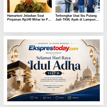
Hamartoni Jelaskan Soal
Terbongkar Usai Ibu Pulang
Pinjaman Rp140 Miliar ke PT
Jadi TKW, Ayah di Lampung
SMI: Tanpa Terobosan,
Utara Diduga Cabuli Anak
Perbaikan Jalan Butuh Waktu
Kandung Selama Empat
Bertahun-tahun
Tahun, Nyaris Diamuk Massa