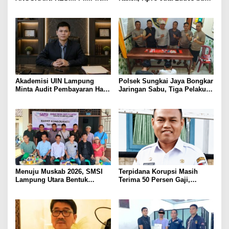
POLRES LAMPUNG UTARA,
Judol, Diringkus dan
BAWA KOMITMEN PERKUAT
Ditembak Polisi
KAMTIBMAS DAN
PELAYANAN PRESISI
Akademisi UIN Lampung
Polsek Sungkai Jaya Bongkar
Minta Audit Pembayaran Hak
Jaringan Sabu, Tiga Pelaku
ASN Terpidana Korupsi:
Dibekuk
Kepastian Hukum Tak Boleh
Berlarut
Menuju Muskab 2026, SMSI
Terpidana Korupsi Masih
Lampung Utara Bentuk
Terima 50 Persen Gaji,
Panitia dan Susun
BKSDM Lampung Utara;
Kepengurusan
Tunggu Keputusan BKN