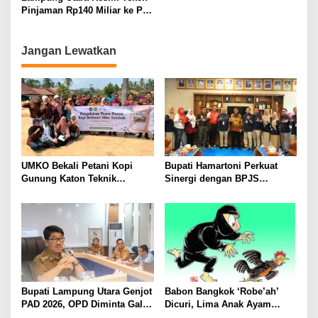
Bertahun-tahun
Tahun, Nyaris Diamuk Massa
Pinjaman Rp140 Miliar ke PT
SMI untuk Perbaikan 17 Ruas
Jalan
Jangan Lewatkan
UMKO Bekali Petani Kopi
Bupati Hamartoni Perkuat
Gunung Katon Teknik
Sinergi dengan BPJS
Pascapanen, Dorong Nilai
Kesehatan, Dorong Layanan
Jual Hasil Panen Meningkat
Kesehatan Makin Cepat dan
Mudah
Bupati Lampung Utara Genjot
Babon Bangkok ‘Robe’ah’
PAD 2026, OPD Diminta Gali
Dicuri, Lima Anak Ayam
Sumber Pendapatan Baru
Menangis Piyik-Piyik, Warga