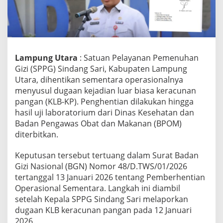
a
n
g
a
n
,
Lampung Utara
: Satuan Pelayanan Pemenuhan
O
Gizi (SPPG) Sindang Sari, Kabupaten Lampung
p
Utara, dihentikan sementara operasionalnya
e
r
menyusul dugaan kejadian luar biasa keracunan
a
pangan (KLB-KP). Penghentian dilakukan hingga
s
hasil uji laboratorium dari Dinas Kesehatan dan
i
Badan Pengawas Obat dan Makanan (BPOM)
o
diterbitkan.
n
a
l
Keputusan tersebut tertuang dalam Surat Badan
S
Gizi Nasional (BGN) Nomor 48/D.TWS/01/2026
P
tertanggal 13 Januari 2026 tentang Pemberhentian
P
Operasional Sementara. Langkah ini diambil
G
S
setelah Kepala SPPG Sindang Sari melaporkan
i
dugaan KLB keracunan pangan pada 12 Januari
n
2026.