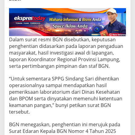
d
a
n
g
S
a
r
i
Dalam surat resmi BGN disebutkan, keputusan
D
penghentian didasarkan pada laporan pengaduan
i
masyarakat, hasil investigasi awal di lapangan,
h
laporan Koordinator Regional Provinsi Lampung,
e
n
serta pertimbangan pimpinan dan staf BGN.
t
i
“Untuk sementara SPPG Sindang Sari dihentikan
k
operasionalnya sampai mendapatkan hasil
a
pemeriksaan laboratorium dari Dinas Kesehatan
n
S
dan BPOM serta dinyatakan memenuhi ketentuan
e
keamanan pangan,” bunyi petikan surat BGN
m
tersebut.
e
n
BGN menegaskan, penghentian ini merujuk pada
t
a
Surat Edaran Kepala BGN Nomor 4 Tahun 2025