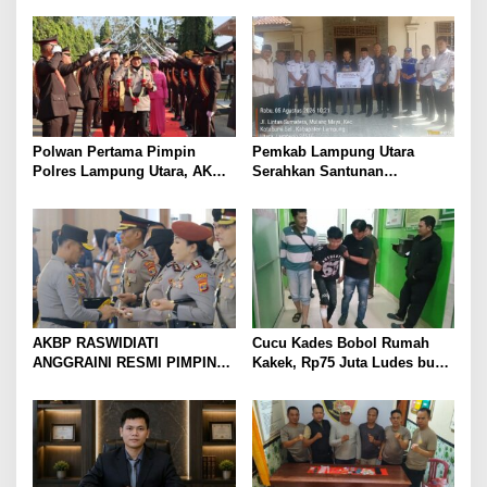
hingga Optimalkan PBB-P2
Gang Jalaba Kotabumi Heboh
Polwan Pertama Pimpin
Pemkab Lampung Utara
Polres Lampung Utara, AKBP
Serahkan Santunan
Raswidiati Disambut Tradisi
Kemensos kepada Keluarga
Pedang Pora
Korban Kebakaran
AKBP RASWIDIATI
Cucu Kades Bobol Rumah
ANGGRAINI RESMI PIMPIN
Kakek, Rp75 Juta Ludes buat
POLRES LAMPUNG UTARA,
Judol, Diringkus dan
BAWA KOMITMEN PERKUAT
Ditembak Polisi
KAMTIBMAS DAN
PELAYANAN PRESISI