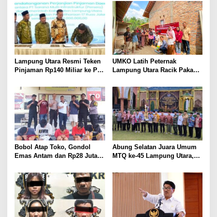
Perbaikan Jalan Butuh Waktu
Kandung Selama Empat
Bertahun-tahun
Tahun, Nyaris Diamuk Massa
Lampung Utara Resmi Teken
UMKO Latih Peternak
Pinjaman Rp140 Miliar ke PT
Lampung Utara Racik Pakan
SMI untuk Perbaikan 17 Ruas
Konsentrat, Solusi Hadapi
Jalan
Kemarau dan Harga Pakan
Mahal
Bobol Atap Toko, Gondol
Abung Selatan Juara Umum
Emas Antam dan Rp28 Juta!
MTQ ke-45 Lampung Utara,
Tim 905 Krisna Lamut
Tuan Rumah Tutup Ajang
Bersama Reskrim Polsek
dengan Prestasi Gemilang
Kotabumi Kota Bekuk
Komplotan Curat