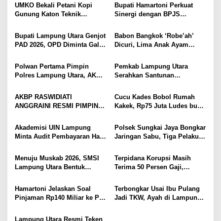
a
UMKO Bekali Petani Kopi
Bupati Hamartoni Perkuat
s
Gunung Katon Teknik
Sinergi dengan BPJS
Pascapanen, Dorong Nilai
Kesehatan, Dorong Layanan
i
Jual Hasil Panen Meningkat
Kesehatan Makin Cepat dan
Bupati Lampung Utara Genjot
Babon Bangkok ‘Robe’ah’
Mudah
p
PAD 2026, OPD Diminta Gali
Dicuri, Lima Anak Ayam
Sumber Pendapatan Baru
Menangis Piyik-Piyik, Warga
o
hingga Optimalkan PBB-P2
Gang Jalaba Kotabumi Heboh
Polwan Pertama Pimpin
Pemkab Lampung Utara
s
Polres Lampung Utara, AKBP
Serahkan Santunan
Raswidiati Disambut Tradisi
Kemensos kepada Keluarga
Pedang Pora
Korban Kebakaran
AKBP RASWIDIATI
Cucu Kades Bobol Rumah
ANGGRAINI RESMI PIMPIN
Kakek, Rp75 Juta Ludes buat
POLRES LAMPUNG UTARA,
Judol, Diringkus dan
BAWA KOMITMEN PERKUAT
Ditembak Polisi
Akademisi UIN Lampung
Polsek Sungkai Jaya Bongkar
KAMTIBMAS DAN
Minta Audit Pembayaran Hak
Jaringan Sabu, Tiga Pelaku
PELAYANAN PRESISI
ASN Terpidana Korupsi:
Dibekuk
Kepastian Hukum Tak Boleh
Menuju Muskab 2026, SMSI
Terpidana Korupsi Masih
Berlarut
Lampung Utara Bentuk
Terima 50 Persen Gaji,
Panitia dan Susun
BKSDM Lampung Utara;
Kepengurusan
Tunggu Keputusan BKN
Hamartoni Jelaskan Soal
Terbongkar Usai Ibu Pulang
Pinjaman Rp140 Miliar ke PT
Jadi TKW, Ayah di Lampung
SMI: Tanpa Terobosan,
Utara Diduga Cabuli Anak
Perbaikan Jalan Butuh Waktu
Kandung Selama Empat
Lampung Utara Resmi Teken