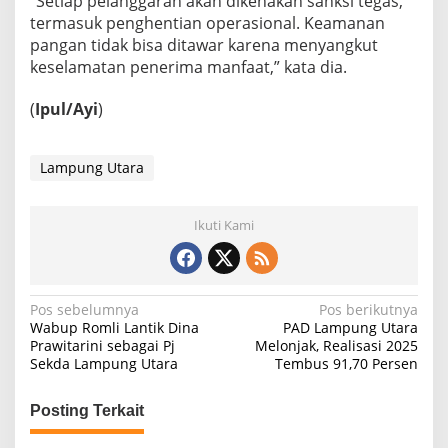
“Setiap pelanggaran akan dikenakan sanksi tegas,
termasuk penghentian operasional. Keamanan
pangan tidak bisa ditawar karena menyangkut
keselamatan penerima manfaat,” kata dia.
(
Ipul/Ayi
)
Lampung Utara
Ikuti Kami
N
Pos sebelumnya
Pos berikutnya
Wabup Romli Lantik Dina
PAD Lampung Utara
a
Prawitarini sebagai Pj
Melonjak, Realisasi 2025
Sekda Lampung Utara
Tembus 91,70 Persen
v
i
Posting Terkait
g