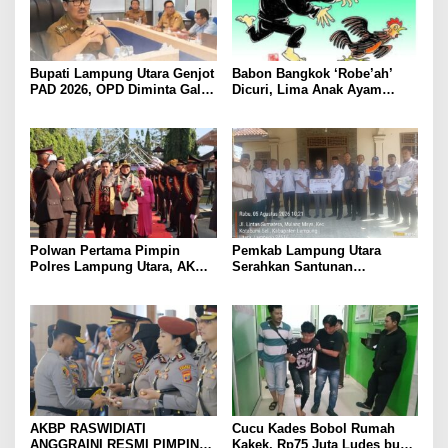
Bupati Lampung Utara Genjot
Babon Bangkok ‘Robe’ah’
PAD 2026, OPD Diminta Gali
Dicuri, Lima Anak Ayam
Sumber Pendapatan Baru
Menangis Piyik-Piyik, Warga
hingga Optimalkan PBB-P2
Gang Jalaba Kotabumi Heboh
Polwan Pertama Pimpin
Pemkab Lampung Utara
Polres Lampung Utara, AKBP
Serahkan Santunan
Raswidiati Disambut Tradisi
Kemensos kepada Keluarga
Pedang Pora
Korban Kebakaran
AKBP RASWIDIATI
Cucu Kades Bobol Rumah
ANGGRAINI RESMI PIMPIN
Kakek, Rp75 Juta Ludes buat