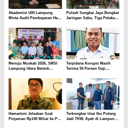
Akademisi UIN Lampung
Polsek Sungkai Jaya Bongkar
Minta Audit Pembayaran Hak
Jaringan Sabu, Tiga Pelaku
ASN Terpidana Korupsi:
Dibekuk
Kepastian Hukum Tak Boleh
Berlarut
Menuju Muskab 2026, SMSI
Terpidana Korupsi Masih
Lampung Utara Bentuk
Terima 50 Persen Gaji,
Panitia dan Susun
BKSDM Lampung Utara;
Kepengurusan
Tunggu Keputusan BKN
Hamartoni Jelaskan Soal
Terbongkar Usai Ibu Pulang
Pinjaman Rp140 Miliar ke PT
Jadi TKW, Ayah di Lampung
SMI: Tanpa Terobosan,
Utara Diduga Cabuli Anak