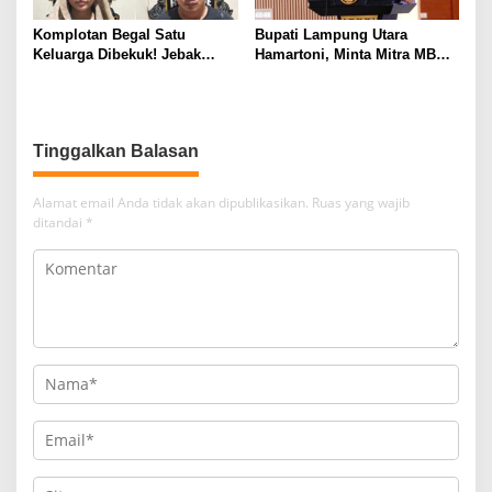
Komplotan Begal Satu
Bupati Lampung Utara
Keluarga Dibekuk! Jebak
Hamartoni, Minta Mitra MBG
Korban Lewat MiChat,
Sisihkan Keuntungan untuk
Todong Airsoft Gun lalu
Anak Penerima Manfaat
Gondol Motor
Tinggalkan Balasan
Alamat email Anda tidak akan dipublikasikan.
Ruas yang wajib
ditandai
*