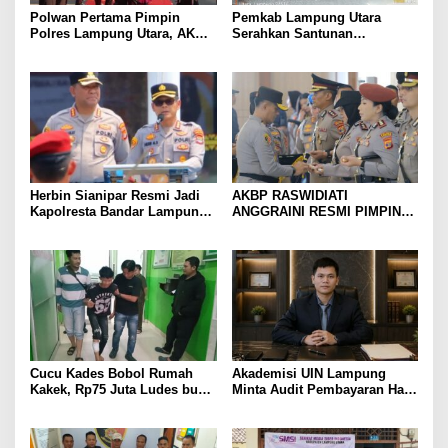
Polwan Pertama Pimpin
Pemkab Lampung Utara
Polres Lampung Utara, AKBP
Serahkan Santunan
Raswidiati Disambut Tradisi
Kemensos kepada Keluarga
Pedang Pora
Korban Kebakaran
Herbin Sianipar Resmi Jadi
AKBP RASWIDIATI
Kapolresta Bandar Lampung,
ANGGRAINI RESMI PIMPIN
Penindakan Korupsi Masuk
POLRES LAMPUNG UTARA,
Prioritas
BAWA KOMITMEN PERKUAT
KAMTIBMAS DAN
PELAYANAN PRESISI
Cucu Kades Bobol Rumah
Akademisi UIN Lampung
Kakek, Rp75 Juta Ludes buat
Minta Audit Pembayaran Hak
Judol, Diringkus dan
ASN Terpidana Korupsi:
Ditembak Polisi
Kepastian Hukum Tak Boleh
Berlarut