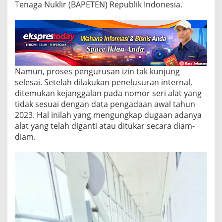
U
Tenaga Nuklir (BAPETEN) Republik Indonesia.
D
R
y
a
c
u
d
Namun, proses pengurusan izin tak kunjung
u
,
selesai. Setelah dilakukan penelusuran internal,
D
ditemukan kejanggalan pada nomor seri alat yang
i
tidak sesuai dengan data pengadaan awal tahun
r
2023. Hal inilah yang mengungkap dugaan adanya
e
alat yang telah diganti atau ditukar secara diam-
k
t
diam.
u
r
:
I
n
i
P
e
l