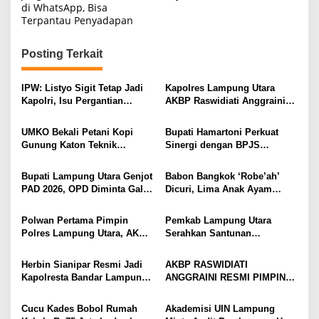
v
di WhatsApp, Bisa
i
Terpantau Penyadapan
g
Posting Terkait
a
s
IPW: Listyo Sigit Tetap Jadi
Kapolres Lampung Utara
i
Kapolri, Isu Pergantian
AKBP Raswidiati Anggraini
Diduga Dihembuskan
Bergerak Cepat, Rangkul
p
Kawanan Febrie Adriansyah
Tokoh Masyarakat dan Adat
UMKO Bekali Petani Kopi
Bupati Hamartoni Perkuat
o
Perkuat Kamtibmas
Gunung Katon Teknik
Sinergi dengan BPJS
s
Pascapanen, Dorong Nilai
Kesehatan, Dorong Layanan
Jual Hasil Panen Meningkat
Kesehatan Makin Cepat dan
Bupati Lampung Utara Genjot
Babon Bangkok ‘Robe’ah’
Mudah
PAD 2026, OPD Diminta Gali
Dicuri, Lima Anak Ayam
Sumber Pendapatan Baru
Menangis Piyik-Piyik, Warga
hingga Optimalkan PBB-P2
Gang Jalaba Kotabumi Heboh
Polwan Pertama Pimpin
Pemkab Lampung Utara
Polres Lampung Utara, AKBP
Serahkan Santunan
Raswidiati Disambut Tradisi
Kemensos kepada Keluarga
Pedang Pora
Korban Kebakaran
Herbin Sianipar Resmi Jadi
AKBP RASWIDIATI
Kapolresta Bandar Lampung,
ANGGRAINI RESMI PIMPIN
Penindakan Korupsi Masuk
POLRES LAMPUNG UTARA,
Prioritas
BAWA KOMITMEN PERKUAT
Cucu Kades Bobol Rumah
Akademisi UIN Lampung
KAMTIBMAS DAN