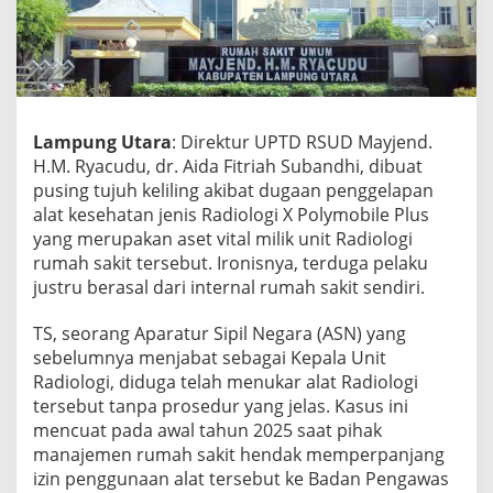
n
A
l
a
t
R
a
Lampung Utara
: Direktur UPTD RSUD Mayjend.
d
H.M. Ryacudu, dr. Aida Fitriah Subandhi, dibuat
i
pusing tujuh keliling akibat dugaan penggelapan
o
alat kesehatan jenis Radiologi X Polymobile Plus
l
o
yang merupakan aset vital milik unit Radiologi
g
rumah sakit tersebut. Ironisnya, terduga pelaku
i
justru berasal dari internal rumah sakit sendiri.
G
e
TS, seorang Aparatur Sipil Negara (ASN) yang
g
e
sebelumnya menjabat sebagai Kepala Unit
r
Radiologi, diduga telah menukar alat Radiologi
k
tersebut tanpa prosedur yang jelas. Kasus ini
a
mencuat pada awal tahun 2025 saat pihak
n
manajemen rumah sakit hendak memperpanjang
R
S
izin penggunaan alat tersebut ke Badan Pengawas