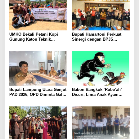
UMKO Bekali Petani Kopi
Bupati Hamartoni Perkuat
Gunung Katon Teknik
Sinergi dengan BPJS
Pascapanen, Dorong Nilai
Kesehatan, Dorong Layanan
Jual Hasil Panen Meningkat
Kesehatan Makin Cepat dan
Mudah
Bupati Lampung Utara Genjot
Babon Bangkok ‘Robe’ah’
PAD 2026, OPD Diminta Gali
Dicuri, Lima Anak Ayam
Sumber Pendapatan Baru
Menangis Piyik-Piyik, Warga
hingga Optimalkan PBB-P2
Gang Jalaba Kotabumi Heboh