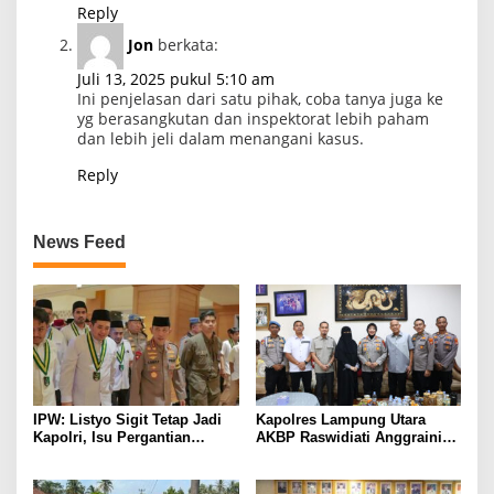
Reply
Jon
berkata:
Juli 13, 2025 pukul 5:10 am
Ini penjelasan dari satu pihak, coba tanya juga ke
yg berasangkutan dan inspektorat lebih paham
dan lebih jeli dalam menangani kasus.
Reply
News Feed
IPW: Listyo Sigit Tetap Jadi
Kapolres Lampung Utara
Kapolri, Isu Pergantian
AKBP Raswidiati Anggraini
Diduga Dihembuskan
Bergerak Cepat, Rangkul
Kawanan Febrie Adriansyah
Tokoh Masyarakat dan Adat
Perkuat Kamtibmas