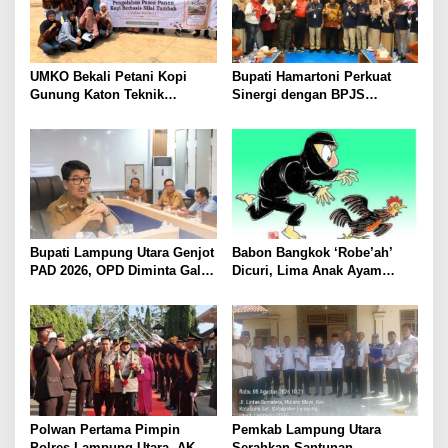
UMKO Bekali Petani Kopi
Bupati Hamartoni Perkuat
Gunung Katon Teknik
Sinergi dengan BPJS
Pascapanen, Dorong Nilai
Kesehatan, Dorong Layanan
Jual Hasil Panen Meningkat
Kesehatan Makin Cepat dan
Mudah
Bupati Lampung Utara Genjot
Babon Bangkok ‘Robe’ah’
PAD 2026, OPD Diminta Gali
Dicuri, Lima Anak Ayam
Sumber Pendapatan Baru
Menangis Piyik-Piyik, Warga
hingga Optimalkan PBB-P2
Gang Jalaba Kotabumi Heboh
Polwan Pertama Pimpin
Pemkab Lampung Utara
Polres Lampung Utara, AKBP
Serahkan Santunan