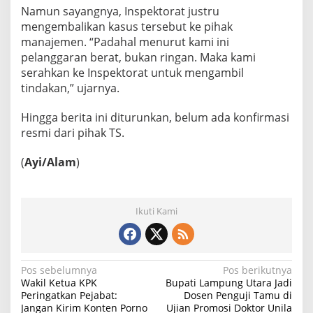
Namun sayangnya, Inspektorat justru
mengembalikan kasus tersebut ke pihak
manajemen. “Padahal menurut kami ini
pelanggaran berat, bukan ringan. Maka kami
serahkan ke Inspektorat untuk mengambil
tindakan,” ujarnya.
Hingga berita ini diturunkan, belum ada konfirmasi
resmi dari pihak TS.
(
Ayi/Alam
)
Ikuti Kami
N
Pos sebelumnya
Pos berikutnya
Wakil Ketua KPK
Bupati Lampung Utara Jadi
a
Peringatkan Pejabat:
Dosen Penguji Tamu di
Jangan Kirim Konten Porno
Ujian Promosi Doktor Unila