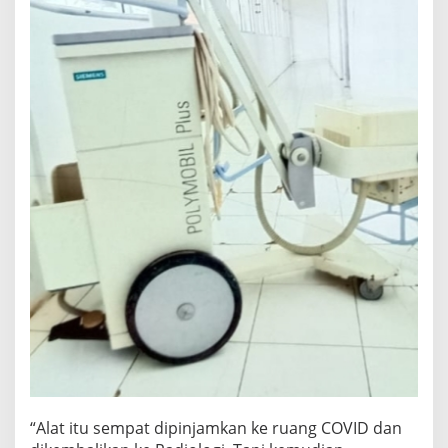
a
n
g
g
a
r
a
n
B
e
r
a
t
!
“Alat itu sempat dipinjamkan ke ruang COVID dan