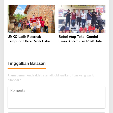
Utara Diduga Cabuli Anak
SMI untuk Perbaikan 17 Ruas
Kandung Selama Empat
Jalan
Tahun, Nyaris Diamuk Massa
UMKO Latih Peternak
Bobol Atap Toko, Gondol
Lampung Utara Racik Pakan
Emas Antam dan Rp28 Juta!
Konsentrat, Solusi Hadapi
Tim 905 Krisna Lamut
Kemarau dan Harga Pakan
Bersama Reskrim Polsek
Mahal
Kotabumi Kota Bekuk
Komplotan Curat
Tinggalkan Balasan
Alamat email Anda tidak akan dipublikasikan.
Ruas yang wajib
ditandai
*