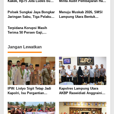
Kakek, Rp75 Juta Ludes buat
Minta Audit Pembayaran Hak
PELAYANAN PRESISI
Judol, Diringkus dan
ASN Terpidana Korupsi:
Ditembak Polisi
Kepastian Hukum Tak Boleh
Polsek Sungkai Jaya Bongkar
Menuju Muskab 2026, SMSI
Berlarut
Jaringan Sabu, Tiga Pelaku
Lampung Utara Bentuk
Dibekuk
Panitia dan Susun
Kepengurusan
Terpidana Korupsi Masih
Terima 50 Persen Gaji,
BKSDM Lampung Utara;
Tunggu Keputusan BKN
Jangan Lewatkan
IPW: Listyo Sigit Tetap Jadi
Kapolres Lampung Utara
Kapolri, Isu Pergantian
AKBP Raswidiati Anggraini
Diduga Dihembuskan
Bergerak Cepat, Rangkul
Kawanan Febrie Adriansyah
Tokoh Masyarakat dan Adat
Perkuat Kamtibmas