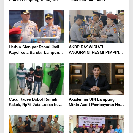
Raswidiati Disambut Tradisi
Kemensos kepada Keluarga
Pedang Pora
Korban Kebakaran
Herbin Sianipar Resmi Jadi
AKBP RASWIDIATI
Kapolresta Bandar Lampung,
ANGGRAINI RESMI PIMPIN
Penindakan Korupsi Masuk
POLRES LAMPUNG UTARA,
Prioritas
BAWA KOMITMEN PERKUAT
KAMTIBMAS DAN
PELAYANAN PRESISI
Cucu Kades Bobol Rumah
Akademisi UIN Lampung
Kakek, Rp75 Juta Ludes buat
Minta Audit Pembayaran Hak
Judol, Diringkus dan
ASN Terpidana Korupsi:
Ditembak Polisi
Kepastian Hukum Tak Boleh
Berlarut