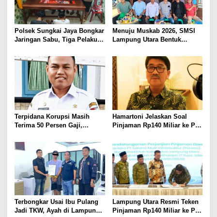
Polsek Sungkai Jaya Bongkar
Menuju Muskab 2026, SMSI
Jaringan Sabu, Tiga Pelaku
Lampung Utara Bentuk
Dibekuk
Panitia dan Susun
Kepengurusan
Terpidana Korupsi Masih
Hamartoni Jelaskan Soal
Terima 50 Persen Gaji,
Pinjaman Rp140 Miliar ke PT
BKSDM Lampung Utara;
SMI: Tanpa Terobosan,
Tunggu Keputusan BKN
Perbaikan Jalan Butuh Waktu
Bertahun-tahun
Terbongkar Usai Ibu Pulang
Lampung Utara Resmi Teken
Jadi TKW, Ayah di Lampung
Pinjaman Rp140 Miliar ke PT