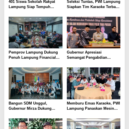
401 Siswa Sekolah Rakyat
Seleksi Tuntas, PWI Lampung
Lampung Siap Tempuh
Siapkan Tim Karaoke Terbaik
Tahun Ajaran Baru, Gubernur
untuk Porwanas 2027
Dorong Lahirnya Generasi
Emas
Pemprov Lampung Dukung
Gubernur Apresiasi
Penuh Lampung Financial
Semangat Pengabdian
Festival, Perkuat Literasi
Purnawirawan Polri untuk
Keuangan Generasi Muda
Menjaga Stabilitas Lampung
Bangun SDM Unggul,
Memburu Emas Karaoke, PWI
Gubernur Mirza Dukung
Lampung Panaskan Mesin
Pelatihan Bahasa Jerman
Menuju Porwanas 2026
bagi Generasi Muda
Lampung