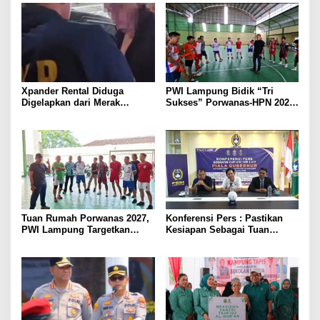
Xpander Rental Diduga
PWI Lampung Bidik “Tri
Digelapkan dari Merak
Sukses” Porwanas-HPN 2027:
Diamankan di Bakauheni,
Emas, Ekonomi, dan
Pengemudinya Prajurit TNI
Pariwisata Menggeliat
AL
Tuan Rumah Porwanas 2027,
Konferensi Pers : Pastikan
PWI Lampung Targetkan
Kesiapan Sebagai Tuan
Futsal Kembali Berjaya
Rumah, Mesuji Tempatkan
Tiga Venue Pelaksanaan
Soeratin Cup Piala Gubernur
Lampung