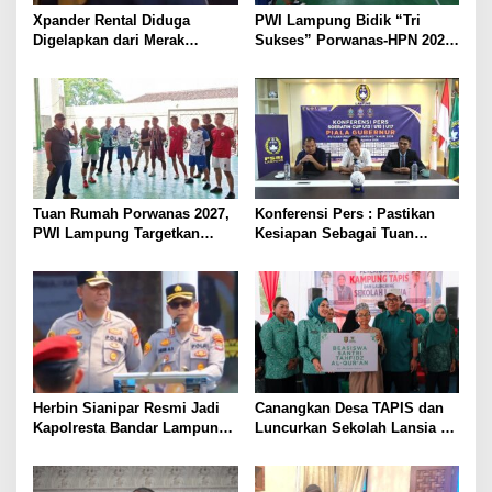
Xpander Rental Diduga
PWI Lampung Bidik “Tri
Digelapkan dari Merak
Sukses” Porwanas-HPN 2027:
Diamankan di Bakauheni,
Emas, Ekonomi, dan
Pengemudinya Prajurit TNI
Pariwisata Menggeliat
AL
Tuan Rumah Porwanas 2027,
Konferensi Pers : Pastikan
PWI Lampung Targetkan
Kesiapan Sebagai Tuan
Futsal Kembali Berjaya
Rumah, Mesuji Tempatkan
Tiga Venue Pelaksanaan
Soeratin Cup Piala Gubernur
Lampung
Herbin Sianipar Resmi Jadi
Canangkan Desa TAPIS dan
Kapolresta Bandar Lampung,
Luncurkan Sekolah Lansia di
Penindakan Korupsi Masuk
Kampung Rukti Endah, Ketua
Prioritas
TP PKK Lampung Dorong
Pembangunan SDM Dimulai