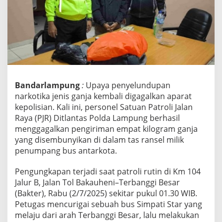
d
u
p
a
n
G
a
n
j
Bandarlampung
:
Upaya penyelundupan
a
narkotika jenis ganja kembali digagalkan aparat
d
kepolisian. Kali ini, personel Satuan Patroli Jalan
i
T
Raya (PJR) Ditlantas Polda Lampung berhasil
o
menggagalkan pengiriman empat kilogram ganja
l
yang disembunyikan di dalam tas ransel milik
B
penumpang bus antarkota.
a
k
t
Pengungkapan terjadi saat patroli rutin di Km 104
e
Jalur B, Jalan Tol Bakauheni–Terbanggi Besar
r
(Bakter), Rabu (2/7/2025) sekitar pukul 01.30 WIB.
,
Petugas mencurigai sebuah bus Simpati Star yang
P
J
melaju dari arah Terbanggi Besar, lalu melakukan