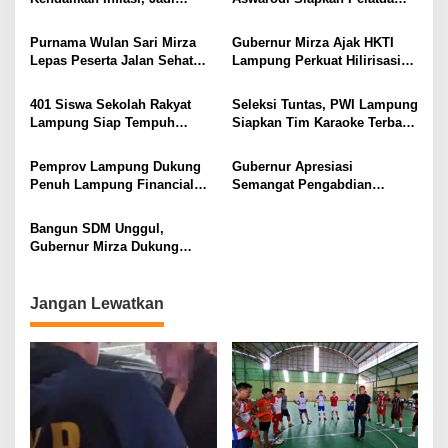
dari Desa
Provinsi dengan Inflasi
Bulutangkis PWI Lampung
Terendah di Sumatera
Menuju Porwanas 2027
Purnama Wulan Sari Mirza
Gubernur Mirza Ajak HKTI
Lepas Peserta Jalan Sehat
Lampung Perkuat Hilirisasi
Lansia, Ajak Wujudkan
Pertanian Untuk
Lansia Sehat dan Bahagia
Kesejahteraan Petani
401 Siswa Sekolah Rakyat
Seleksi Tuntas, PWI Lampung
Lampung Siap Tempuh
Siapkan Tim Karaoke Terbaik
Tahun Ajaran Baru, Gubernur
untuk Porwanas 2027
Dorong Lahirnya Generasi
Pemprov Lampung Dukung
Gubernur Apresiasi
Emas
Penuh Lampung Financial
Semangat Pengabdian
Festival, Perkuat Literasi
Purnawirawan Polri untuk
Keuangan Generasi Muda
Menjaga Stabilitas Lampung
Bangun SDM Unggul,
Gubernur Mirza Dukung
Pelatihan Bahasa Jerman
bagi Generasi Muda
Lampung
Jangan Lewatkan