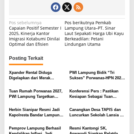
N
Pos sebelumnya
Pos berikutnya
Pemkab
Capaian Positif Semester I
Lampung Utara–PT. Sinar
a
2025, Kinerja Kantor
Laut Sepakati Harga Ubi Kayu
Imigrasi Kotabumi Dinilai
Berkeadilan: Petani
v
Optimal dan Efisien
Lindungan Utama
i
g
Posting Terkait
a
s
Xpander Rental Diduga
PWI Lampung Bidik “Tri
Digelapkan dari Merak
Sukses” Porwanas-HPN 2027:
i
Diamankan di Bakauheni,
Emas, Ekonomi, dan
Pengemudinya Prajurit TNI
Pariwisata Menggeliat
p
Tuan Rumah Porwanas 2027,
Konferensi Pers : Pastikan
AL
PWI Lampung Targetkan
Kesiapan Sebagai Tuan
o
Futsal Kembali Berjaya
Rumah, Mesuji Tempatkan
s
Tiga Venue Pelaksanaan
Herbin Sianipar Resmi Jadi
Canangkan Desa TAPIS dan
Soeratin Cup Piala Gubernur
Kapolresta Bandar Lampung,
Luncurkan Sekolah Lansia di
Lampung
Penindakan Korupsi Masuk
Kampung Rukti Endah, Ketua
Prioritas
TP PKK Lampung Dorong
Pemprov Lampung Berhasil
Resmi Kantongi SK,
Pembangunan SDM Dimulai
Kendalikan Inflasi, Jadi
Aswarodi Siapkan Pelatda