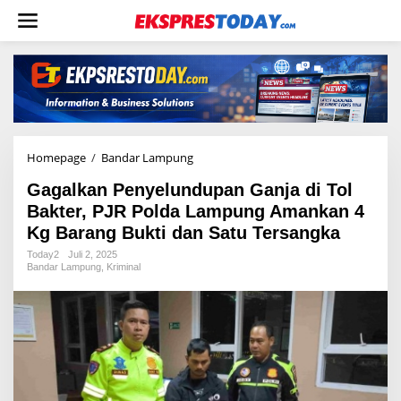
L
e
w
a
t
i
k
e
k
o
Homepage
/
Bandar Lampung
G
n
a
t
Gagalkan Penyelundupan Ganja di Tol
g
e
a
Bakter, PJR Polda Lampung Amankan 4
n
l
Kg Barang Bukti dan Satu Tersangka
k
a
Today2
Juli 2, 2025
Bandar Lampung
,
Kriminal
n
P
e
n
y
e
l
u
n