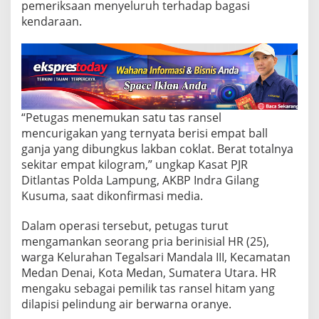
R
pemeriksaan menyeluruh terhadap bagasi
P
kendaraan.
o
l
d
a
L
a
m
p
“Petugas menemukan satu tas ransel
u
mencurigakan yang ternyata berisi empat ball
n
ganja yang dibungkus lakban coklat. Berat totalnya
g
sekitar empat kilogram,” ungkap Kasat PJR
A
Ditlantas Polda Lampung, AKBP Indra Gilang
m
a
Kusuma, saat dikonfirmasi media.
n
k
Dalam operasi tersebut, petugas turut
a
mengamankan seorang pria berinisial HR (25),
n
warga Kelurahan Tegalsari Mandala III, Kecamatan
4
K
Medan Denai, Kota Medan, Sumatera Utara. HR
g
mengaku sebagai pemilik tas ransel hitam yang
B
dilapisi pelindung air berwarna oranye.
a