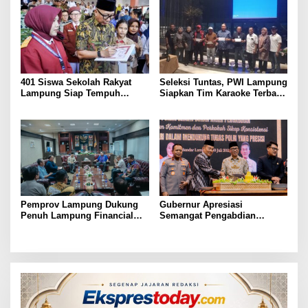
401 Siswa Sekolah Rakyat
Seleksi Tuntas, PWI Lampung
Lampung Siap Tempuh
Siapkan Tim Karaoke Terbaik
Tahun Ajaran Baru, Gubernur
untuk Porwanas 2027
Dorong Lahirnya Generasi
Emas
Pemprov Lampung Dukung
Gubernur Apresiasi
Penuh Lampung Financial
Semangat Pengabdian
Festival, Perkuat Literasi
Purnawirawan Polri untuk
Keuangan Generasi Muda
Menjaga Stabilitas Lampung