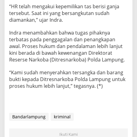
r
“HR telah mengakui kepemilikan tas berisi ganja
a
n
tersebut. Saat ini yang bersangkutan sudah
g
diamankan,” ujar Indra.
B
u
Indra menambahkan bahwa tugas pihaknya
k
terbatas pada penggagalan dan penangkapan
t
i
awal. Proses hukum dan pendalaman lebih lanjut
d
kini berada di bawah kewenangan Direktorat
a
Reserse Narkoba (Ditresnarkoba) Polda Lampung.
n
S
“Kami sudah menyerahkan tersangka dan barang
a
t
bukti kepada Ditresnarkoba Polda Lampung untuk
u
proses hukum lebih lanjut,” tegasnya. (*)
T
e
r
s
a
n
Bandarlampung
kriminal
g
k
a
Ikuti Kami