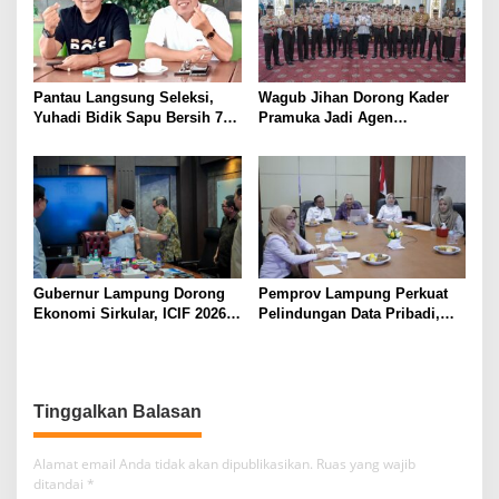
Pantau Langsung Seleksi,
Wagub Jihan Dorong Kader
Yuhadi Bidik Sapu Bersih 7
Pramuka Jadi Agen
Emas Cabor Karoke di
Perubahan Melalui KPDK
Porwanas 2027
2026
Gubernur Lampung Dorong
Pemprov Lampung Perkuat
Ekonomi Sirkular, ICIF 2026
Pelindungan Data Pribadi,
Jadi Peluang Tarik Investasi
Tingkatkan Literasi
Hijau ke Lampung
Keamanan Siber Aparatur
Tinggalkan Balasan
Alamat email Anda tidak akan dipublikasikan.
Ruas yang wajib
ditandai
*