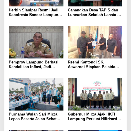
Herbin Sianipar Resmi Jadi
Canangkan Desa TAPIS dan
Kapolresta Bandar Lampung,
Luncurkan Sekolah Lansia di
Penindakan Korupsi Masuk
Kampung Rukti Endah, Ketua
Prioritas
TP PKK Lampung Dorong
Pembangunan SDM Dimulai
dari Desa
Pemprov Lampung Berhasil
Resmi Kantongi SK,
Kendalikan Inflasi, Jadi
Aswarodi Siapkan Pelatda
Provinsi dengan Inflasi
Bulutangkis PWI Lampung
Terendah di Sumatera
Menuju Porwanas 2027
Purnama Wulan Sari Mirza
Gubernur Mirza Ajak HKTI
Lepas Peserta Jalan Sehat
Lampung Perkuat Hilirisasi
Lansia, Ajak Wujudkan
Pertanian Untuk
Lansia Sehat dan Bahagia
Kesejahteraan Petani