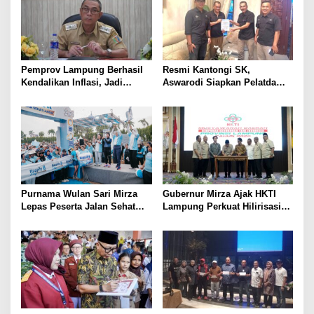
dari Desa
Pemprov Lampung Berhasil
Resmi Kantongi SK,
Kendalikan Inflasi, Jadi
Aswarodi Siapkan Pelatda
Provinsi dengan Inflasi
Bulutangkis PWI Lampung
Terendah di Sumatera
Menuju Porwanas 2027
Purnama Wulan Sari Mirza
Gubernur Mirza Ajak HKTI
Lepas Peserta Jalan Sehat
Lampung Perkuat Hilirisasi
Lansia, Ajak Wujudkan
Pertanian Untuk
Lansia Sehat dan Bahagia
Kesejahteraan Petani