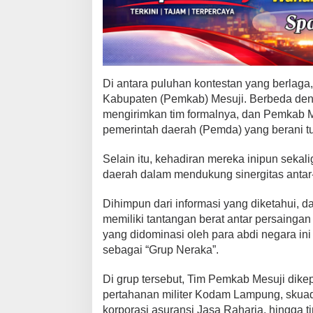
m
Y
a
n
g
S
Di antara puluhan kontestan yang berlaga,
i
Kabupaten (Pemkab) Mesuji. Berbeda deng
a
mengirimkan tim formalnya, dan Pemkab Me
p
pemerintah daerah (Pemda) yang berani tu
B
e
Selain itu, kehadiran mereka inipun seka
r
daerah dalam mendukung sinergitas antar
p
a
r
Dihimpun dari informasi yang diketahui, 
t
memiliki tantangan berat antar persaingan
i
yang didominasi oleh para abdi negara ini
s
sebagai “Grup Neraka”.
i
p
Di grup tersebut, Tim Pemkab Mesuji dike
a
pertahanan militer Kodam Lampung, skuad 
s
korporasi asuransi Jasa Raharja, hingga t