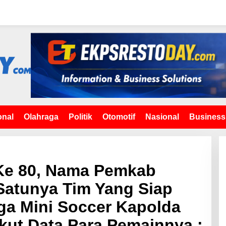
onal
Olahraga
Politik
Otomotif
Nasional
Business
Ke 80, Nama Pemkab
 Satunya Tim Yang Siap
iga Mini Soccer Kapolda
kut Data Para Pemainnya :