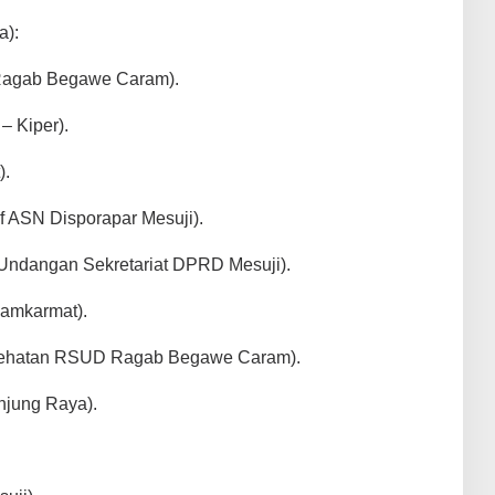
a):
 Ragab Begawe Caram).
– Kiper).
).
af ASN Disporapar Mesuji).
Undangan Sekretariat DPRD Mesuji).
Damkarmat).
sehatan RSUD Ragab Begawe Caram).
njung Raya).