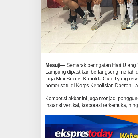
s
u
j
i
J
a
d
i
S
a
Mesuji
— Semarak peringatan Hari Ulang 
t
Lampung dipastikan berlangsung meriah d
u
Liga Mini Soccer Kapolda Cup II yang res
-
nomor satu di Korps Kepolisian Daerah L
S
a
t
Kompetisi akbar ini juga menjadi panggung
u
instansi vertikal, korporasi terkemuka, hin
n
y
a
T
i