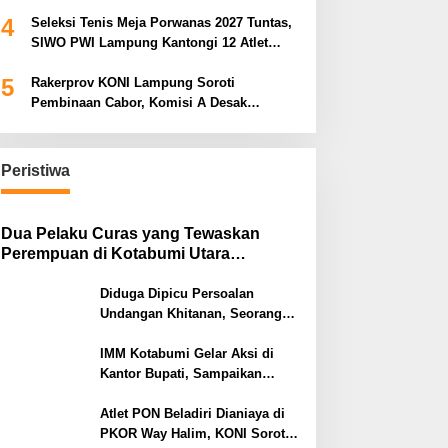
Bidik Prestasi Nasional
4
Seleksi Tenis Meja Porwanas 2027 Tuntas,
SIWO PWI Lampung Kantongi 12 Atlet
Terbaik Bidik Medali Emas
5
Rakerprov KONI Lampung Soroti
Pembinaan Cabor, Komisi A Desak
Evaluasi Penerima Bantuan
Peristiwa
Dua Pelaku Curas yang Tewaskan
Perempuan di Kotabumi Utara
Ditangkap, Polisi Ungkap Motif
Ekonomi
Diduga Dipicu Persoalan
Undangan Khitanan, Seorang
Warga Lampung Timur Tewas
Tertembak
IMM Kotabumi Gelar Aksi di
Kantor Bupati, Sampaikan
Sembilan Tuntutan untuk
Pemkab Lampung Utara
Atlet PON Beladiri Dianiaya di
PKOR Way Halim, KONI Soroti