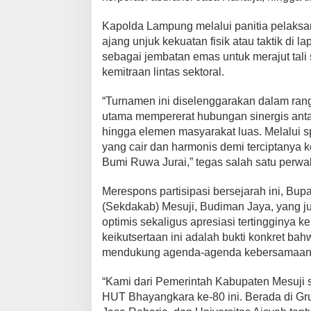
i
D
Kapolda Lampung melalui panitia pelaks
i
ajang unjuk kekuatan fisik atau taktik di la
L
sebagai jembatan emas untuk merajut tali
i
g
kemitraan lintas sektoral.
a
M
“Turnamen ini diselenggarakan dalam ra
i
utama mempererat hubungan sinergis antar
n
hingga elemen masyarakat luas. Melalui s
i
yang cair dan harmonis demi terciptanya
S
Bumi Ruwa Jurai,” tegas salah satu perwa
o
c
Merespons partisipasi bersejarah ini, Bup
c
(Sekdakab) Mesuji, Budiman Jaya, yang j
e
optimis sekaligus apresiasi tertingginya 
r
keikutsertaan ini adalah bukti konkret ba
K
a
mendukung agenda-agenda kebersamaan 
p
o
“Kami dari Pemerintah Kabupaten Mesuji 
l
HUT Bhayangkara ke-80 ini. Berada di Gru
d