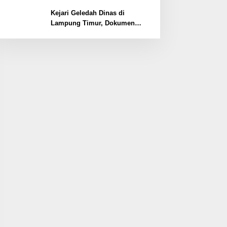
Lemahnya Pengamanan
Kawasan
Kejari Geledah Dinas di
Lampung Timur, Dokumen
Proyek Jalan Rp24 Miliar
Diangkut Penyidik