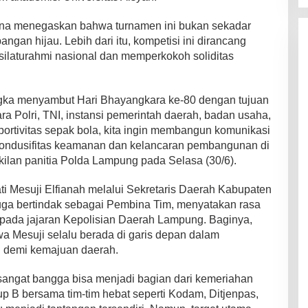
ana menegaskan bahwa turnamen ini bukan sekadar
pangan hijau. Lebih dari itu, kompetisi ini dirancang
 silaturahmi nasional dan memperkokoh soliditas
ngka menyambut Hari Bhayangkara ke-80 dengan tujuan
a Polri, TNI, instansi pemerintah daerah, badan usaha,
portivitas sepak bola, kita ingin membangun komunikasi
 kondusifitas keamanan dan kelancaran pembangunan di
kilan panitia Polda Lampung pada Selasa (30/6).
ati Mesuji Elfianah melalui Sekretaris Daerah Kabupaten
uga bertindak sebagai Pembina Tim, menyatakan rasa
kepada jajaran Kepolisian Daerah Lampung. Baginya,
hwa Mesuji selalu berada di garis depan dalam
demi kemajuan daerah.
sangat bangga bisa menjadi bagian dari kemeriahan
p B bersama tim-tim hebat seperti Kodam, Ditjenpas,