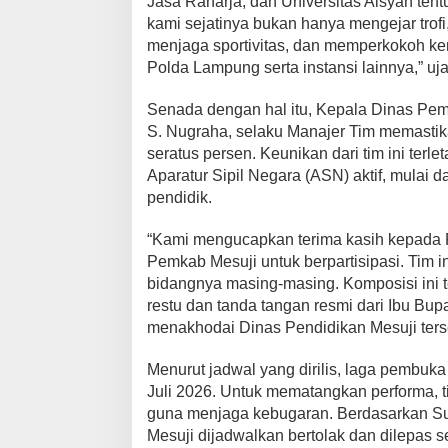
Jasa Raharja, dan Universitas Aisyah tent
a
kami sejatinya bukan hanya mengejar tro
C
menjaga sportivitas, dan memperkokoh kem
u
Polda Lampung serta instansi lainnya,” u
p
L
Senada dengan hal itu, Kepala Dinas Pemu
a
S. Nugraha, selaku Manajer Tim memasti
m
seratus persen. Keunikan dari tim ini terl
p
u
Aparatur Sipil Negara (ASN) aktif, mulai da
n
pendidik.
g
,
“Kami mengucapkan terima kasih kepada 
B
Pemkab Mesuji untuk berpartisipasi. Tim i
e
bidangnya masing-masing. Komposisi ini t
r
restu dan tanda tangan resmi dari Ibu Bupa
i
menakhodai Dinas Pendidikan Mesuji ters
k
u
Menurut jadwal yang dirilis, laga pembuka 
t
Juli 2026. Untuk mematangkan performa, tim
D
guna menjaga kebugaran. Berdasarkan Sur
a
t
Mesuji dijadwalkan bertolak dan dilepas 