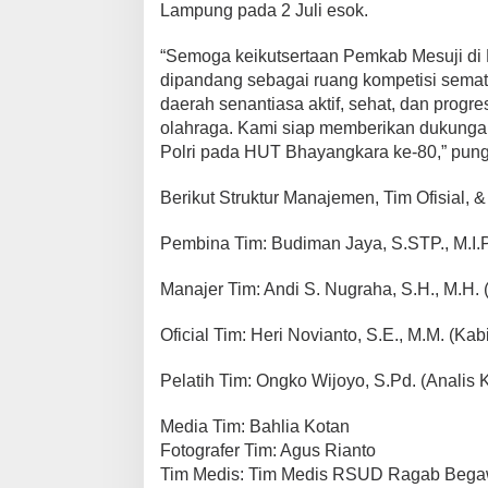
a
Lampung pada 2 Juli esok.
P
a
“Semoga keikutsertaan Pemkab Mesuji di 
r
dipandang sebagai ruang kompetisi semat
a
daerah senantiasa aktif, sehat, dan progr
P
olahraga. Kami siap memberikan dukungan
e
Polri pada HUT Bhayangkara ke-80,” pung
m
a
Berikut Struktur Manajemen, Tim Ofisial,
i
n
Pembina Tim: Budiman Jaya, S.STP., M.I.P
n
y
Manajer Tim: Andi S. Nugraha, S.H., M.H.
a
:
Oficial Tim: Heri Novianto, S.E., M.M. (K
Pelatih Tim: Ongko Wijoyo, S.Pd. (Analis
Media Tim: Bahlia Kotan
Fotografer Tim: Agus Rianto
Tim Medis: Tim Medis RSUD Ragab Bega