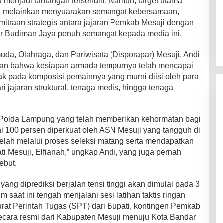
u menjadi tantangan tersendiri. Namun, target utama
fi, melainkan menyuarakan semangat kebersamaan,
itraan strategis antara jajaran Pemkab Mesuji dengan
jar Budiman Jaya penuh semangat kepada media ini.
da, Olahraga, dan Pariwisata (Disporapar) Mesuji, Andi
kan bahwa kesiapan armada tempurnya telah mencapai
etak pada komposisi pemainnya yang murni diisi oleh para
ri jajaran struktural, tenaga medis, hingga tenaga
Polda Lampung yang telah memberikan kehormatan bagi
ni 100 persen diperkuat oleh ASN Mesuji yang tangguh di
elah melalui proses seleksi matang serta mendapatkan
ti Mesuji, Elfianah,” ungkap Andi, yang juga pernah
ebut.
yang diprediksi berjalan tensi tinggi akan dimulai pada 3
 saat ini tengah menjalani sesi latihan taktis ringan
at Perintah Tugas (SPT) dari Bupati, kontingen Pemkab
secara resmi dari Kabupaten Mesuji menuju Kota Bandar