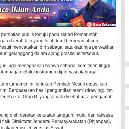
 perhatian publik tertuju pada skuad Pemerintah
an daerah lain yang telah turut berperan absen
suji mencatatkan diri sebagai satu-satunya perwakilan
run gelanggang dalam ajang prestisius tersebut.
ligus juga menegaskan bahwa sebagai komitmen tinggi
-lembaga melalui instrumen diplomasi olahraga.
dalam turnamen ini langkah Pemkab Mesuji dipastikan
 tim. Berdasarkan hasil pengundian resmi (drawing), tim
 terjebak di Grup B, yang jamak disebut para pengamat
pung oleh deretan kekuatan tangguh, mulai dari raksasa
fisik Direktorat Jenderal Pemasyarakatan (Ditjenpas),
im akademisi Universitas Aisyah.