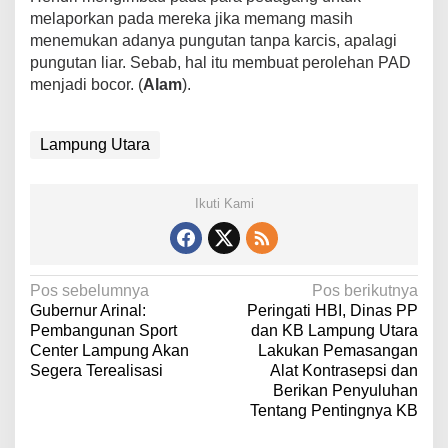
melaporkan pada mereka jika memang masih
menemukan adanya pungutan tanpa karcis, apalagi
pungutan liar. Sebab, hal itu membuat perolehan PAD
menjadi bocor. (
Alam
).
Lampung Utara
Ikuti Kami
N
Pos sebelumnya
Pos berikutnya
Gubernur Arinal:
Peringati HBI, Dinas PP
a
Pembangunan Sport
dan KB Lampung Utara
v
Center Lampung Akan
Lakukan Pemasangan
Segera Terealisasi
Alat Kontrasepsi dan
i
Berikan Penyuluhan
g
Tentang Pentingnya KB
a