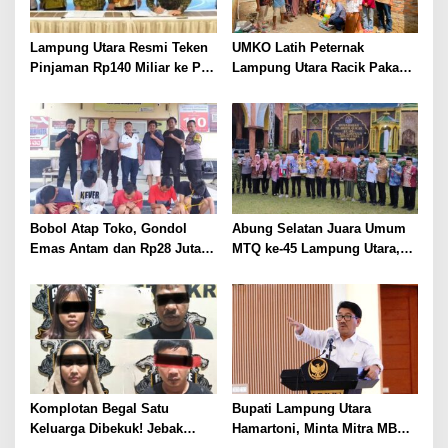
Lampung Utara Resmi Teken
UMKO Latih Peternak
Pinjaman Rp140 Miliar ke PT
Lampung Utara Racik Pakan
SMI untuk Perbaikan 17 Ruas
Konsentrat, Solusi Hadapi
Jalan
Kemarau dan Harga Pakan
Mahal
Bobol Atap Toko, Gondol
Abung Selatan Juara Umum
Emas Antam dan Rp28 Juta!
MTQ ke-45 Lampung Utara,
Tim 905 Krisna Lamut
Tuan Rumah Tutup Ajang
Bersama Reskrim Polsek
dengan Prestasi Gemilang
Kotabumi Kota Bekuk
Komplotan Curat
Komplotan Begal Satu
Bupati Lampung Utara
Keluarga Dibekuk! Jebak
Hamartoni, Minta Mitra MBG