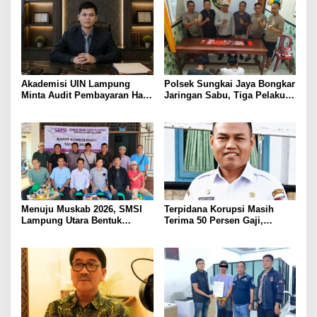
KAMTIBMAS DAN
PELAYANAN PRESISI
Akademisi UIN Lampung
Polsek Sungkai Jaya Bongkar
Minta Audit Pembayaran Hak
Jaringan Sabu, Tiga Pelaku
ASN Terpidana Korupsi:
Dibekuk
Kepastian Hukum Tak Boleh
Berlarut
Menuju Muskab 2026, SMSI
Terpidana Korupsi Masih
Lampung Utara Bentuk
Terima 50 Persen Gaji,
Panitia dan Susun
BKSDM Lampung Utara;
Kepengurusan
Tunggu Keputusan BKN