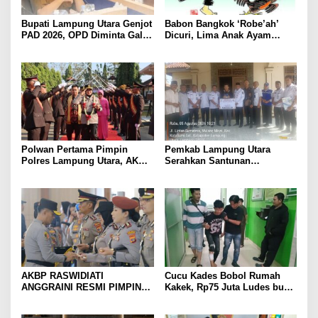
Bupati Lampung Utara Genjot
Babon Bangkok ‘Robe’ah’
PAD 2026, OPD Diminta Gali
Dicuri, Lima Anak Ayam
Sumber Pendapatan Baru
Menangis Piyik-Piyik, Warga
hingga Optimalkan PBB-P2
Gang Jalaba Kotabumi Heboh
Polwan Pertama Pimpin
Pemkab Lampung Utara
Polres Lampung Utara, AKBP
Serahkan Santunan
Raswidiati Disambut Tradisi
Kemensos kepada Keluarga
Pedang Pora
Korban Kebakaran
AKBP RASWIDIATI
Cucu Kades Bobol Rumah
ANGGRAINI RESMI PIMPIN
Kakek, Rp75 Juta Ludes buat
POLRES LAMPUNG UTARA,
Judol, Diringkus dan
BAWA KOMITMEN PERKUAT
Ditembak Polisi