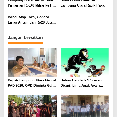
Lampung Utara Resmi Teken
UMKO Latih Peternak
Bertahun-tahun
Tahun, Nyaris Diamuk Massa
Pinjaman Rp140 Miliar ke PT
Lampung Utara Racik Pakan
SMI untuk Perbaikan 17 Ruas
Konsentrat, Solusi Hadapi
Jalan
Kemarau dan Harga Pakan
Bobol Atap Toko, Gondol
Mahal
Emas Antam dan Rp28 Juta!
Tim 905 Krisna Lamut
Bersama Reskrim Polsek
Jangan Lewatkan
Kotabumi Kota Bekuk
Komplotan Curat
Bupati Lampung Utara Genjot
Babon Bangkok ‘Robe’ah’
PAD 2026, OPD Diminta Gali
Dicuri, Lima Anak Ayam
Sumber Pendapatan Baru
Menangis Piyik-Piyik, Warga
hingga Optimalkan PBB-P2
Gang Jalaba Kotabumi Heboh