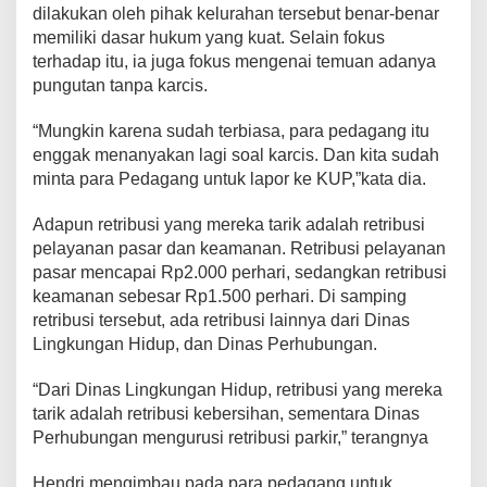
dilakukan oleh pihak kelurahan tersebut benar-benar
n
p
memiliki dasar hukum yang kuat. Selain fokus
a
terhadap itu, ia juga fokus mengenai temuan adanya
K
pungutan tanpa karcis.
a
r
“Mungkin karena sudah terbiasa, para pedagang itu
c
enggak menanyakan lagi soal karcis. Dan kita sudah
i
minta para Pedagang untuk lapor ke KUP,”kata dia.
s
Adapun retribusi yang mereka tarik adalah retribusi
pelayanan pasar dan keamanan. Retribusi pelayanan
pasar mencapai Rp2.000 perhari, sedangkan retribusi
keamanan sebesar Rp1.500 perhari. Di samping
retribusi tersebut, ada retribusi lainnya dari Dinas
Lingkungan Hidup, dan Dinas Perhubungan.
“Dari Dinas Lingkungan Hidup, retribusi yang mereka
tarik adalah retribusi kebersihan, sementara Dinas
Perhubungan mengurusi retribusi parkir,” terangnya
Hendri mengimbau pada para pedagang untuk