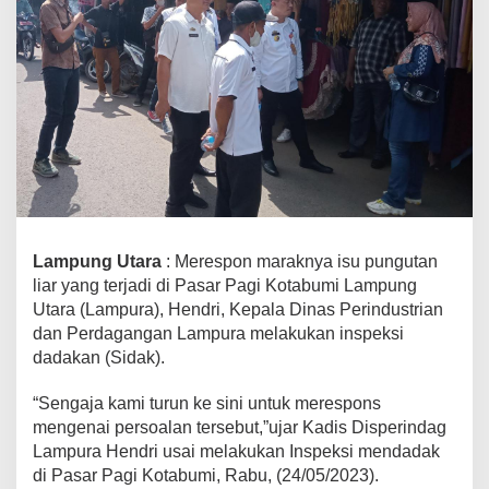
a
g
L
a
m
p
u
r
a
H
i
m
Lampung Utara
: Merespon maraknya isu pungutan
b
liar yang terjadi di Pasar Pagi Kotabumi Lampung
a
Utara (Lampura), Hendri, Kepala Dinas Perindustrian
u
dan Perdagangan Lampura melakukan inspeksi
P
dadakan (Sidak).
e
d
“Sengaja kami turun ke sini untuk merespons
a
g
mengenai persoalan tersebut,”ujar Kadis Disperindag
a
Lampura Hendri usai melakukan Inspeksi mendadak
n
di Pasar Pagi Kotabumi, Rabu, (24/05/2023).