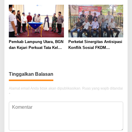
Korban Lewat MiChat,
Sisihkan Keuntungan untuk
Todong Airsoft Gun lalu
Anak Penerima Manfaat
Gondol Motor
Pemkab Lampung Utara, BGN
Perketat Sinergitas Antisipasi
dan Kejari Perkuat Tata Kelola
Konflik Sosial FKDM
MBG, BUMDes Jadi Mitra
Lampura Gelar Rakor
Strategis
Tinggalkan Balasan
Alamat email Anda tidak akan dipublikasikan.
Ruas yang wajib ditandai
*