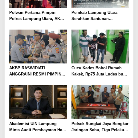
Polwan Pertama Pimpin
Pemkab Lampung Utara
Polres Lampung Utara, AKBP
Serahkan Santunan
Raswidiati Disambut Tradisi
Kemensos kepada Keluarga
Pedang Pora
Korban Kebakaran
AKBP RASWIDIATI
Cucu Kades Bobol Rumah
ANGGRAINI RESMI PIMPIN
Kakek, Rp75 Juta Ludes buat
POLRES LAMPUNG UTARA,
Judol, Diringkus dan
BAWA KOMITMEN PERKUAT
Ditembak Polisi
KAMTIBMAS DAN
PELAYANAN PRESISI
Akademisi UIN Lampung
Polsek Sungkai Jaya Bongkar
Minta Audit Pembayaran Hak
Jaringan Sabu, Tiga Pelaku
ASN Terpidana Korupsi:
Dibekuk