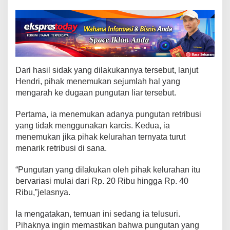
g
J
a
n
g
a
n
Dari hasil sidak yang dilakukannya tersebut, lanjut
B
Hendri, pihak menemukan sejumlah hal yang
a
mengarah ke dugaan pungutan liar tersebut.
y
a
r
Pertama, ia menemukan adanya pungutan retribusi
R
yang tidak menggunakan karcis. Kedua, ia
e
menemukan jika pihak kelurahan ternyata turut
t
menarik retribusi di sana.
r
i
“Pungutan yang dilakukan oleh pihak kelurahan itu
b
bervariasi mulai dari Rp. 20 Ribu hingga Rp. 40
u
Ribu,”jelasnya.
s
i
Ia mengatakan, temuan ini sedang ia telusuri.
T
Pihaknya ingin memastikan bahwa pungutan yang
a