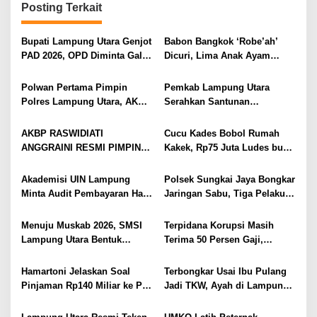
s
Posting Terkait
i
Bupati Lampung Utara Genjot
Babon Bangkok ‘Robe’ah’
p
PAD 2026, OPD Diminta Gali
Dicuri, Lima Anak Ayam
o
Sumber Pendapatan Baru
Menangis Piyik-Piyik, Warga
hingga Optimalkan PBB-P2
Gang Jalaba Kotabumi Heboh
s
Polwan Pertama Pimpin
Pemkab Lampung Utara
Polres Lampung Utara, AKBP
Serahkan Santunan
Raswidiati Disambut Tradisi
Kemensos kepada Keluarga
Pedang Pora
Korban Kebakaran
AKBP RASWIDIATI
Cucu Kades Bobol Rumah
ANGGRAINI RESMI PIMPIN
Kakek, Rp75 Juta Ludes buat
POLRES LAMPUNG UTARA,
Judol, Diringkus dan
BAWA KOMITMEN PERKUAT
Ditembak Polisi
Akademisi UIN Lampung
Polsek Sungkai Jaya Bongkar
KAMTIBMAS DAN
Minta Audit Pembayaran Hak
Jaringan Sabu, Tiga Pelaku
PELAYANAN PRESISI
ASN Terpidana Korupsi:
Dibekuk
Kepastian Hukum Tak Boleh
Menuju Muskab 2026, SMSI
Terpidana Korupsi Masih
Berlarut
Lampung Utara Bentuk
Terima 50 Persen Gaji,
Panitia dan Susun
BKSDM Lampung Utara;
Kepengurusan
Tunggu Keputusan BKN
Hamartoni Jelaskan Soal
Terbongkar Usai Ibu Pulang
Pinjaman Rp140 Miliar ke PT
Jadi TKW, Ayah di Lampung
SMI: Tanpa Terobosan,
Utara Diduga Cabuli Anak
Perbaikan Jalan Butuh Waktu
Kandung Selama Empat