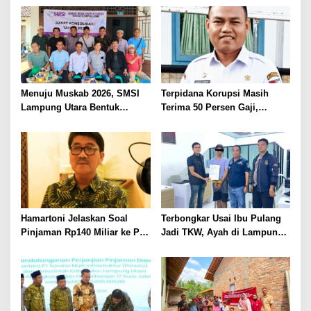
Kepastian Hukum Tak Boleh
Berlarut
Menuju Muskab 2026, SMSI
Terpidana Korupsi Masih
Lampung Utara Bentuk
Terima 50 Persen Gaji,
Panitia dan Susun
BKSDM Lampung Utara;
Kepengurusan
Tunggu Keputusan BKN
Hamartoni Jelaskan Soal
Terbongkar Usai Ibu Pulang
Pinjaman Rp140 Miliar ke PT
Jadi TKW, Ayah di Lampung
SMI: Tanpa Terobosan,
Utara Diduga Cabuli Anak
Perbaikan Jalan Butuh Waktu
Kandung Selama Empat
Bertahun-tahun
Tahun, Nyaris Diamuk Massa