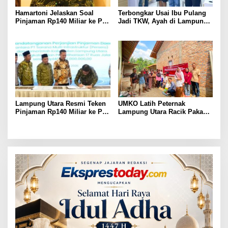
Hamartoni Jelaskan Soal
Terbongkar Usai Ibu Pulang
Pinjaman Rp140 Miliar ke PT
Jadi TKW, Ayah di Lampung
SMI: Tanpa Terobosan,
Utara Diduga Cabuli Anak
Perbaikan Jalan Butuh Waktu
Kandung Selama Empat
Bertahun-tahun
Tahun, Nyaris Diamuk Massa
Lampung Utara Resmi Teken
UMKO Latih Peternak
Pinjaman Rp140 Miliar ke PT
Lampung Utara Racik Pakan
SMI untuk Perbaikan 17 Ruas
Konsentrat, Solusi Hadapi
Jalan
Kemarau dan Harga Pakan
Mahal