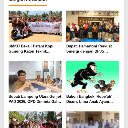
UMKO Bekali Petani Kopi
Bupati Hamartoni Perkuat
Gunung Katon Teknik
Sinergi dengan BPJS
Pascapanen, Dorong Nilai
Kesehatan, Dorong Layanan
Jual Hasil Panen Meningkat
Kesehatan Makin Cepat dan
Mudah
Bupati Lampung Utara Genjot
Babon Bangkok ‘Robe’ah’
PAD 2026, OPD Diminta Gali
Dicuri, Lima Anak Ayam
Sumber Pendapatan Baru
Menangis Piyik-Piyik, Warga
hingga Optimalkan PBB-P2
Gang Jalaba Kotabumi Heboh