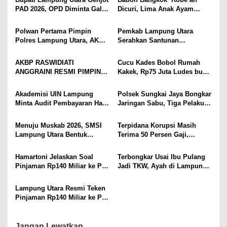
p
Mudah
PAD 2026, OPD Diminta Gali
Dicuri, Lima Anak Ayam
o
Sumber Pendapatan Baru
Menangis Piyik-Piyik, Warga
s
hingga Optimalkan PBB-P2
Gang Jalaba Kotabumi Heboh
Polwan Pertama Pimpin
Pemkab Lampung Utara
Polres Lampung Utara, AKBP
Serahkan Santunan
Raswidiati Disambut Tradisi
Kemensos kepada Keluarga
Pedang Pora
Korban Kebakaran
AKBP RASWIDIATI
Cucu Kades Bobol Rumah
ANGGRAINI RESMI PIMPIN
Kakek, Rp75 Juta Ludes buat
POLRES LAMPUNG UTARA,
Judol, Diringkus dan
BAWA KOMITMEN PERKUAT
Ditembak Polisi
Akademisi UIN Lampung
Polsek Sungkai Jaya Bongkar
KAMTIBMAS DAN
Minta Audit Pembayaran Hak
Jaringan Sabu, Tiga Pelaku
PELAYANAN PRESISI
ASN Terpidana Korupsi:
Dibekuk
Kepastian Hukum Tak Boleh
Menuju Muskab 2026, SMSI
Terpidana Korupsi Masih
Berlarut
Lampung Utara Bentuk
Terima 50 Persen Gaji,
Panitia dan Susun
BKSDM Lampung Utara;
Kepengurusan
Tunggu Keputusan BKN
Hamartoni Jelaskan Soal
Terbongkar Usai Ibu Pulang
Pinjaman Rp140 Miliar ke PT
Jadi TKW, Ayah di Lampung
SMI: Tanpa Terobosan,
Utara Diduga Cabuli Anak
Perbaikan Jalan Butuh Waktu
Kandung Selama Empat
Lampung Utara Resmi Teken
Bertahun-tahun
Tahun, Nyaris Diamuk Massa
Pinjaman Rp140 Miliar ke PT
SMI untuk Perbaikan 17 Ruas
Jalan
Jangan Lewatkan