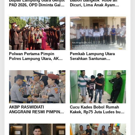
Bupati Lampung Utara Genjot
Babon Bangkok ‘Robe’ah’
PAD 2026, OPD Diminta Gali
Dicuri, Lima Anak Ayam
Sumber Pendapatan Baru
Menangis Piyik-Piyik, Warga
hingga Optimalkan PBB-P2
Gang Jalaba Kotabumi Heboh
Polwan Pertama Pimpin
Pemkab Lampung Utara
Polres Lampung Utara, AKBP
Serahkan Santunan
Raswidiati Disambut Tradisi
Kemensos kepada Keluarga
Pedang Pora
Korban Kebakaran
AKBP RASWIDIATI
Cucu Kades Bobol Rumah
ANGGRAINI RESMI PIMPIN
Kakek, Rp75 Juta Ludes buat
POLRES LAMPUNG UTARA,
Judol, Diringkus dan
BAWA KOMITMEN PERKUAT
Ditembak Polisi
KAMTIBMAS DAN
PELAYANAN PRESISI