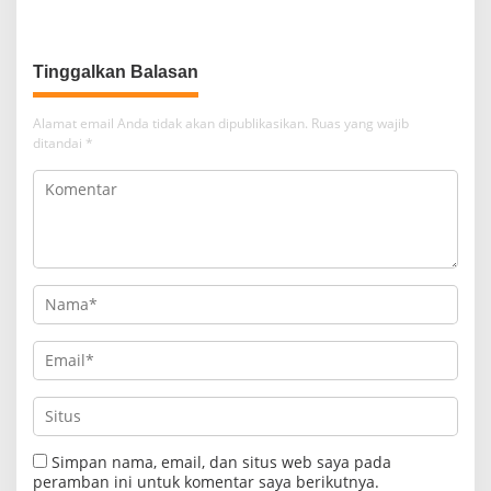
Todong Airsoft Gun lalu
Anak Penerima Manfaat
Gondol Motor
Tinggalkan Balasan
Alamat email Anda tidak akan dipublikasikan.
Ruas yang wajib
ditandai
*
Simpan nama, email, dan situs web saya pada
peramban ini untuk komentar saya berikutnya.