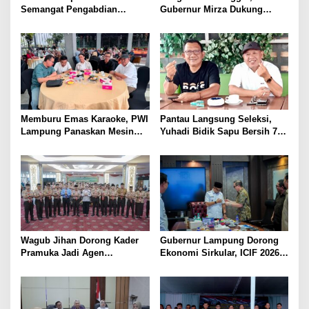
Semangat Pengabdian
Gubernur Mirza Dukung
Purnawirawan Polri untuk
Pelatihan Bahasa Jerman
Menjaga Stabilitas Lampung
bagi Generasi Muda
Lampung
Memburu Emas Karaoke, PWI
Pantau Langsung Seleksi,
Lampung Panaskan Mesin
Yuhadi Bidik Sapu Bersih 7
Menuju Porwanas 2026
Emas Cabor Karoke di
Porwanas 2027
Wagub Jihan Dorong Kader
Gubernur Lampung Dorong
Pramuka Jadi Agen
Ekonomi Sirkular, ICIF 2026
Perubahan Melalui KPDK
Jadi Peluang Tarik Investasi
2026
Hijau ke Lampung