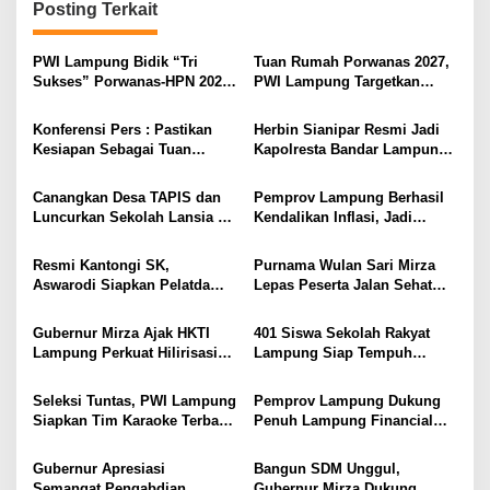
Posting Terkait
s
i
PWI Lampung Bidik “Tri
Tuan Rumah Porwanas 2027,
Sukses” Porwanas-HPN 2027:
PWI Lampung Targetkan
p
Emas, Ekonomi, dan
Futsal Kembali Berjaya
o
Pariwisata Menggeliat
Konferensi Pers : Pastikan
Herbin Sianipar Resmi Jadi
s
Kesiapan Sebagai Tuan
Kapolresta Bandar Lampung,
Rumah, Mesuji Tempatkan
Penindakan Korupsi Masuk
Tiga Venue Pelaksanaan
Prioritas
Canangkan Desa TAPIS dan
Pemprov Lampung Berhasil
Soeratin Cup Piala Gubernur
Luncurkan Sekolah Lansia di
Kendalikan Inflasi, Jadi
Lampung
Kampung Rukti Endah, Ketua
Provinsi dengan Inflasi
TP PKK Lampung Dorong
Terendah di Sumatera
Resmi Kantongi SK,
Purnama Wulan Sari Mirza
Pembangunan SDM Dimulai
Aswarodi Siapkan Pelatda
Lepas Peserta Jalan Sehat
dari Desa
Bulutangkis PWI Lampung
Lansia, Ajak Wujudkan
Menuju Porwanas 2027
Lansia Sehat dan Bahagia
Gubernur Mirza Ajak HKTI
401 Siswa Sekolah Rakyat
Lampung Perkuat Hilirisasi
Lampung Siap Tempuh
Pertanian Untuk
Tahun Ajaran Baru, Gubernur
Kesejahteraan Petani
Dorong Lahirnya Generasi
Seleksi Tuntas, PWI Lampung
Pemprov Lampung Dukung
Emas
Siapkan Tim Karaoke Terbaik
Penuh Lampung Financial
untuk Porwanas 2027
Festival, Perkuat Literasi
Keuangan Generasi Muda
Gubernur Apresiasi
Bangun SDM Unggul,
Semangat Pengabdian
Gubernur Mirza Dukung