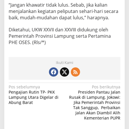
“Jangan khawatir tidak lulus. Sebab, jika kalian
menjalankan kegiatan peliputan sehari-hari secara
baik, mudah-mudahan dapat lulus,” harapnya.
Diketahui, UKW XXVII dan XXVIII didukung oleh
Pemerintah Provinsi Lampung serta Pertamina
PHE OSES. (Rls/*)
Ikuti Kami
N
Pos sebelumnya
Pos berikutnya
Pengajian Rutin TP- PKK
Presiden Pantau Jalan
a
Lampung Utara Digelar di
Rusak di Lampung. Jokowi:
Abung Barat
Jika Pemerintah Provinsi
v
Tak Sanggup, Perbaikan
i
Jalan Akan Diambil Alih
Kementerian PUPR
g
a