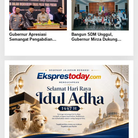
Gubernur Apresiasi
Bangun SDM Unggul,
Semangat Pengabdian
Gubernur Mirza Dukung
Purnawirawan Polri untuk
Pelatihan Bahasa Jerman
Menjaga Stabilitas Lampung
bagi Generasi Muda
Lampung