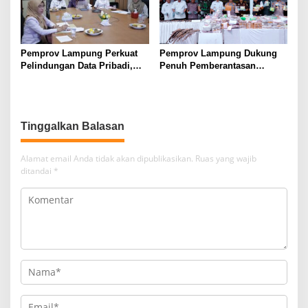
Pemprov Lampung Perkuat
Pemprov Lampung Dukung
Pelindungan Data Pribadi,
Penuh Pemberantasan
Tingkatkan Literasi
Narkotika, Perkuat Sinergi
Keamanan Siber Aparatur
Jaga Keamanan Lampung
Tinggalkan Balasan
Alamat email Anda tidak akan dipublikasikan.
Ruas yang wajib
ditandai
*