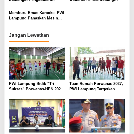
Purnawirawan Polri untuk
Pelatihan Bahasa Jerman
Menjaga Stabilitas Lampung
bagi Generasi Muda
Memburu Emas Karaoke, PWI
Lampung
Lampung Panaskan Mesin
Menuju Porwanas 2026
Jangan Lewatkan
PWI Lampung Bidik “Tri
Tuan Rumah Porwanas 2027,
Sukses” Porwanas-HPN 2027:
PWI Lampung Targetkan
Emas, Ekonomi, dan
Futsal Kembali Berjaya
Pariwisata Menggeliat