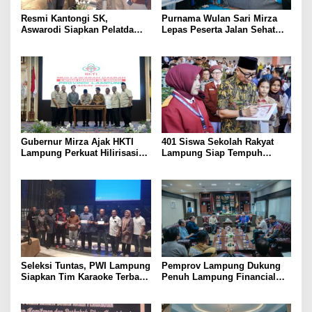
Resmi Kantongi SK,
Purnama Wulan Sari Mirza
Aswarodi Siapkan Pelatda
Lepas Peserta Jalan Sehat
Bulutangkis PWI Lampung
Lansia, Ajak Wujudkan
Menuju Porwanas 2027
Lansia Sehat dan Bahagia
Gubernur Mirza Ajak HKTI
401 Siswa Sekolah Rakyat
Lampung Perkuat Hilirisasi
Lampung Siap Tempuh
Pertanian Untuk
Tahun Ajaran Baru, Gubernur
Kesejahteraan Petani
Dorong Lahirnya Generasi
Emas
Seleksi Tuntas, PWI Lampung
Pemprov Lampung Dukung
Siapkan Tim Karaoke Terbaik
Penuh Lampung Financial
untuk Porwanas 2027
Festival, Perkuat Literasi
Keuangan Generasi Muda