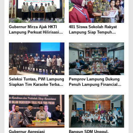
Gubernur Mirza Ajak HKTI
401 Siswa Sekolah Rakyat
Lampung Perkuat Hilirisasi
Lampung Siap Tempuh
Pertanian Untuk
Tahun Ajaran Baru, Gubernur
Kesejahteraan Petani
Dorong Lahirnya Generasi
Emas
Seleksi Tuntas, PWI Lampung
Pemprov Lampung Dukung
Siapkan Tim Karaoke Terbaik
Penuh Lampung Financial
untuk Porwanas 2027
Festival, Perkuat Literasi
Keuangan Generasi Muda
Gubernur Apresiasi
Bangun SDM Unggul,