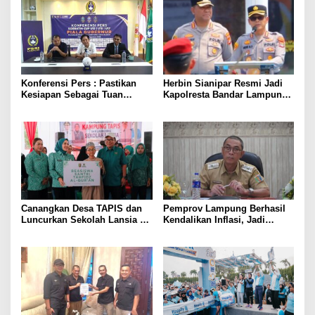
Konferensi Pers : Pastikan
Herbin Sianipar Resmi Jadi
Kesiapan Sebagai Tuan
Kapolresta Bandar Lampung,
Rumah, Mesuji Tempatkan
Penindakan Korupsi Masuk
Tiga Venue Pelaksanaan
Prioritas
Soeratin Cup Piala Gubernur
Lampung
Canangkan Desa TAPIS dan
Pemprov Lampung Berhasil
Luncurkan Sekolah Lansia di
Kendalikan Inflasi, Jadi
Kampung Rukti Endah, Ketua
Provinsi dengan Inflasi
TP PKK Lampung Dorong
Terendah di Sumatera
Pembangunan SDM Dimulai
dari Desa