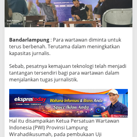
i
n
t
a
W
a
r
Bandarlampung
: Para wartawan diminta untuk
t
terus berbenah. Terutama dalam meningkatkan
a
kapasitas jurnalis.
w
a
Sebab, pesatnya kemajuan teknologi telah menjadi
n
T
tantangan tersendiri bagi para wartawan dalam
e
menjalankan tugas jurnalistik.
r
u
s
B
e
r
b
Hal itu disampaikan Ketua Persatuan Wartawan
e
n
Indonesia (PWI) Provinsi Lampung
a
Wirahadikusumah, pada pembukaan Uji