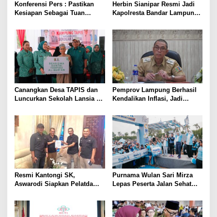
Konferensi Pers : Pastikan
Herbin Sianipar Resmi Jadi
Kesiapan Sebagai Tuan
Kapolresta Bandar Lampung,
Rumah, Mesuji Tempatkan
Penindakan Korupsi Masuk
Tiga Venue Pelaksanaan
Prioritas
Soeratin Cup Piala Gubernur
Lampung
Canangkan Desa TAPIS dan
Pemprov Lampung Berhasil
Luncurkan Sekolah Lansia di
Kendalikan Inflasi, Jadi
Kampung Rukti Endah, Ketua
Provinsi dengan Inflasi
TP PKK Lampung Dorong
Terendah di Sumatera
Pembangunan SDM Dimulai
dari Desa
Resmi Kantongi SK,
Purnama Wulan Sari Mirza
Aswarodi Siapkan Pelatda
Lepas Peserta Jalan Sehat
Bulutangkis PWI Lampung
Lansia, Ajak Wujudkan
Menuju Porwanas 2027
Lansia Sehat dan Bahagia