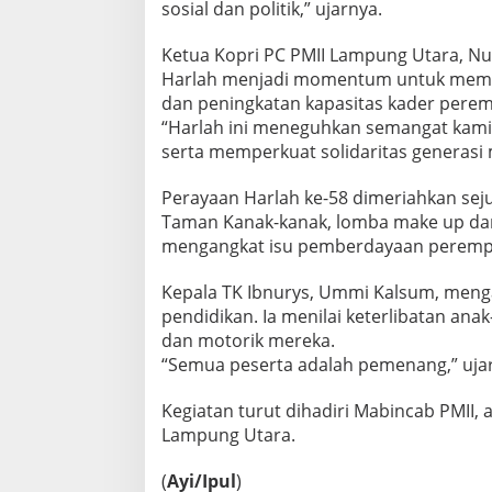
sosial dan politik,” ujarnya.
i
a
k
Ketua Kopri PC PMII Lampung Utara, Nu
e
Harlah menjadi momentum untuk memp
-
dan peningkatan kapasitas kader pere
5
“Harlah ini meneguhkan semangat kam
8
serta memperkuat solidaritas generas
Perayaan Harlah ke-58 dimeriahkan sej
Taman Kanak-kanak, lomba make up dari
mengangkat isu pemberdayaan peremp
Kepala TK Ibnurys, Ummi Kalsum, menga
pendidikan. Ia menilai keterlibatan an
dan motorik mereka.
“Semua peserta adalah pemenang,” uja
Kegiatan turut dihadiri Mabincab PMII, 
Lampung Utara.
(
Ayi/Ipul
)