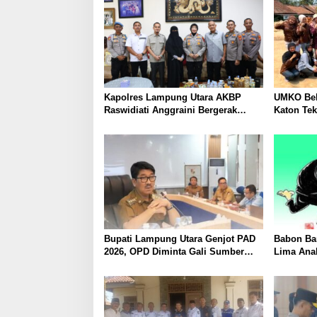
Kapolres Lampung Utara AKBP
UMKO Bek
Raswidiati Anggraini Bergerak
Katon Te
Cepat, Rangkul Tokoh Masyarakat
Nilai Jua
dan Adat Perkuat Kamtibmas
Bupati Lampung Utara Genjot PAD
Babon Ban
2026, OPD Diminta Gali Sumber
Lima Ana
Pendapatan Baru hingga
Piyik, Wa
Optimalkan PBB-P2
Heboh