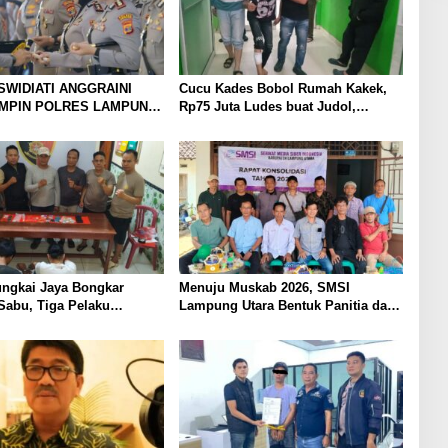
SWIDIATI ANGGRAINI
Cucu Kades Bobol Rumah Kakek,
IMPIN POLRES LAMPUNG
Rp75 Juta Ludes buat Judol,
BAWA KOMITMEN
Diringkus dan Ditembak Polisi
 KAMTIBMAS DAN
AN PRESISI
ungkai Jaya Bongkar
Menuju Muskab 2026, SMSI
Sabu, Tiga Pelaku
Lampung Utara Bentuk Panitia dan
Susun Kepengurusan