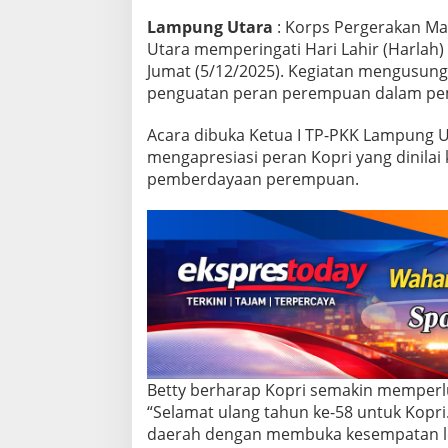
P
e
Lampung Utara
: Korps Pergerakan Ma
m
Utara memperingati Hari Lahir (Harlah)
b
Jumat (5/12/2025). Kegiatan mengusung
e
penguatan peran perempuan dalam p
r
d
a
Acara dibuka Ketua I TP-PKK Lampung Ut
y
mengapresiasi peran Kopri yang dinila
a
pemberdayaan perempuan.
a
n
P
e
r
e
m
p
u
a
n
d
Betty berharap Kopri semakin memperl
i
“Selamat ulang tahun ke-58 untuk Kop
U
daerah dengan membuka kesempatan l
s