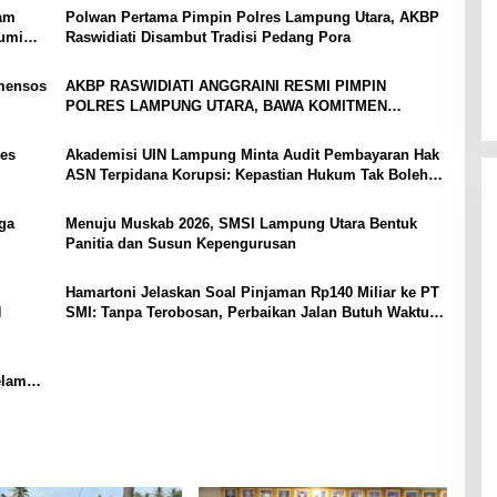
yam
Polwan Pertama Pimpin Polres Lampung Utara, AKBP
bumi
Raswidiati Disambut Tradisi Pedang Pora
mensos
AKBP RASWIDIATI ANGGRAINI RESMI PIMPIN
POLRES LAMPUNG UTARA, BAWA KOMITMEN
PERKUAT KAMTIBMAS DAN PELAYANAN PRESISI
es
Akademisi UIN Lampung Minta Audit Pembayaran Hak
ASN Terpidana Korupsi: Kepastian Hukum Tak Boleh
Berlarut
ga
Menuju Muskab 2026, SMSI Lampung Utara Bentuk
Panitia dan Susun Kepengurusan
Hamartoni Jelaskan Soal Pinjaman Rp140 Miliar ke PT
N
SMI: Tanpa Terobosan, Perbaikan Jalan Butuh Waktu
Bertahun-tahun
elama