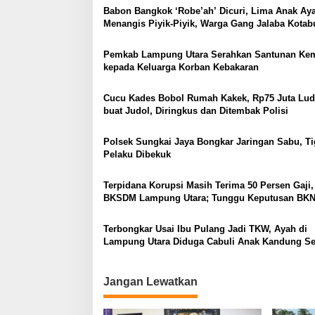
Babon Bangkok ‘Robe’ah’ Dicuri, Lima Anak A
s
Menangis Piyik-Piyik, Warga Gang Jalaba Kota
Heboh
Pemkab Lampung Utara Serahkan Santunan Ke
kepada Keluarga Korban Kebakaran
Cucu Kades Bobol Rumah Kakek, Rp75 Juta Lud
buat Judol, Diringkus dan Ditembak Polisi
Polsek Sungkai Jaya Bongkar Jaringan Sabu, Ti
Pelaku Dibekuk
Terpidana Korupsi Masih Terima 50 Persen Gaji,
BKSDM Lampung Utara; Tunggu Keputusan BK
Terbongkar Usai Ibu Pulang Jadi TKW, Ayah di
Lampung Utara Diduga Cabuli Anak Kandung S
Empat Tahun, Nyaris Diamuk Massa
Jangan Lewatkan