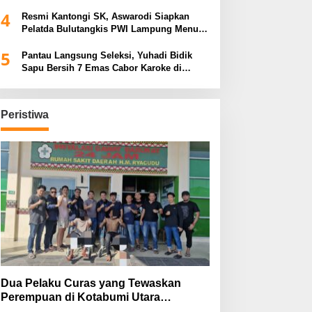
Tiga Venue Pelaksanaan Soeratin Cup
4
Piala Gubernur Lampung
Resmi Kantongi SK, Aswarodi Siapkan
Pelatda Bulutangkis PWI Lampung Menuju
Porwanas 2027
5
Pantau Langsung Seleksi, Yuhadi Bidik
Sapu Bersih 7 Emas Cabor Karoke di
Porwanas 2027
Peristiwa
Dua Pelaku Curas yang Tewaskan
Perempuan di Kotabumi Utara
Ditangkap, Polisi Ungkap Motif