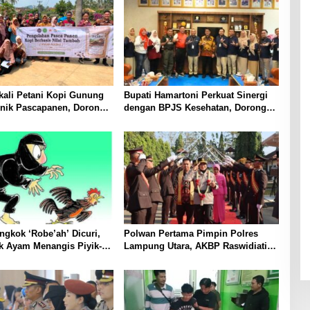
ali Petani Kopi Gunung
Bupati Hamartoni Perkuat Sinergi
knik Pascapanen, Dorong
dengan BPJS Kesehatan, Dorong
l Hasil Panen Meningkat
Layanan Kesehatan Makin Cepat
dan Mudah
gkok ‘Robe’ah’ Dicuri,
Polwan Pertama Pimpin Polres
k Ayam Menangis Piyik-
Lampung Utara, AKBP Raswidiati
rga Gang Jalaba Kotabumi
Disambut Tradisi Pedang Pora