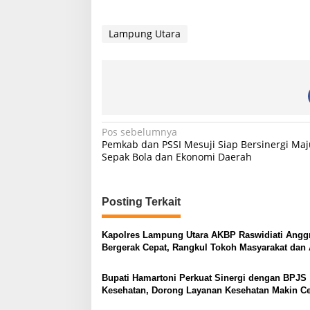
Lampung Utara
N
Pos sebelumnya
Pemkab dan PSSI Mesuji Siap Bersinergi Ma
a
Sepak Bola dan Ekonomi Daerah
v
i
Posting Terkait
g
a
Kapolres Lampung Utara AKBP Raswidiati Anggr
s
Bergerak Cepat, Rangkul Tokoh Masyarakat dan 
Perkuat Kamtibmas
i
Bupati Hamartoni Perkuat Sinergi dengan BPJS
p
Kesehatan, Dorong Layanan Kesehatan Makin C
dan Mudah
o