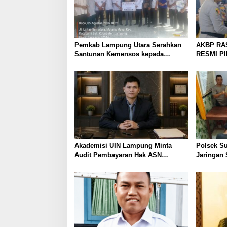
Pemkab Lampung Utara Serahkan
AKBP RA
Santunan Kemensos kepada
RESMI P
Keluarga Korban Kebakaran
UTARA, 
PERKUAT
PELAYAN
Akademisi UIN Lampung Minta
Polsek S
Audit Pembayaran Hak ASN
Jaringan 
Terpidana Korupsi: Kepastian
Dibekuk
Hukum Tak Boleh Berlarut