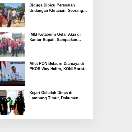
Ekonomi
Diduga Dipicu Persoalan
Undangan Khitanan, Seorang
Warga Lampung Timur Tewas
Tertembak
IMM Kotabumi Gelar Aksi di
Kantor Bupati, Sampaikan
Sembilan Tuntutan untuk
Pemkab Lampung Utara
Atlet PON Beladiri Dianiaya di
PKOR Way Halim, KONI Soroti
Lemahnya Pengamanan
Kawasan
Kejari Geledah Dinas di
Lampung Timur, Dokumen
Proyek Jalan Rp24 Miliar
Diangkut Penyidik