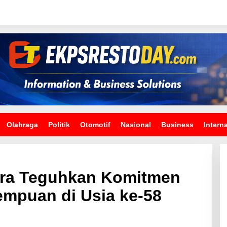
Olahraga
Politik
Otomotif
Nasional
Business
Intern
ara Teguhkan Komitmen
mpuan di Usia ke-58