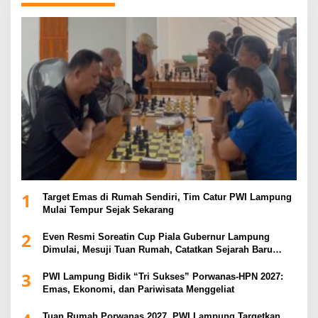
1
Target Emas di Rumah Sendiri, Tim Catur PWI Lampung
Mulai Tempur Sejak Sekarang
2
Even Resmi Soreatin Cup Piala Gubernur Lampung
Dimulai, Mesuji Tuan Rumah, Catatkan Sejarah Baru
Kebangkitan Olahraga Di Bumi Ragab Begawe Caram
3
PWI Lampung Bidik “Tri Sukses” Porwanas-HPN 2027:
Emas, Ekonomi, dan Pariwisata Menggeliat
Tuan Rumah Porwanas 2027, PWI Lampung Targetkan