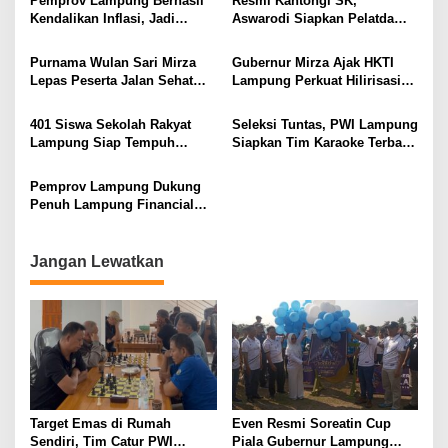
Pemprov Lampung Berhasil
Resmi Kantongi SK,
Pembangunan SDM Dimulai
Kendalikan Inflasi, Jadi
Aswarodi Siapkan Pelatda
dari Desa
Provinsi dengan Inflasi
Bulutangkis PWI Lampung
Terendah di Sumatera
Menuju Porwanas 2027
Purnama Wulan Sari Mirza
Gubernur Mirza Ajak HKTI
Lepas Peserta Jalan Sehat
Lampung Perkuat Hilirisasi
Lansia, Ajak Wujudkan
Pertanian Untuk
Lansia Sehat dan Bahagia
Kesejahteraan Petani
401 Siswa Sekolah Rakyat
Seleksi Tuntas, PWI Lampung
Lampung Siap Tempuh
Siapkan Tim Karaoke Terbaik
Tahun Ajaran Baru, Gubernur
untuk Porwanas 2027
Dorong Lahirnya Generasi
Pemprov Lampung Dukung
Emas
Penuh Lampung Financial
Festival, Perkuat Literasi
Keuangan Generasi Muda
Jangan Lewatkan
Target Emas di Rumah
Even Resmi Soreatin Cup
Sendiri, Tim Catur PWI
Piala Gubernur Lampung