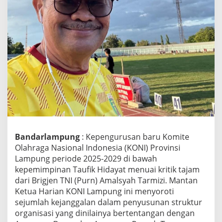
y
a
h
T
a
r
m
i
z
i
t
e
r
h
a
Bandarlampung
: Kepengurusan baru Komite
d
Olahraga Nasional Indonesia (KONI) Provinsi
a
Lampung periode 2025-2029 di bawah
p
kepemimpinan Taufik Hidayat menuai kritik tajam
S
t
dari Brigjen TNI (Purn) Amalsyah Tarmizi. Mantan
r
Ketua Harian KONI Lampung ini menyoroti
u
sejumlah kejanggalan dalam penyusunan struktur
k
organisasi yang dinilainya bertentangan dengan
t