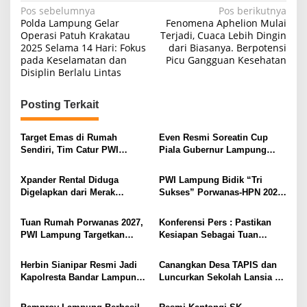
N
Pos sebelumnya
Pos berikutnya
Polda Lampung Gelar
Fenomena Aphelion Mulai
a
Operasi Patuh Krakatau
Terjadi, Cuaca Lebih Dingin
2025 Selama 14 Hari: Fokus
dari Biasanya. Berpotensi
v
pada Keselamatan dan
Picu Gangguan Kesehatan
i
Disiplin Berlalu Lintas
g
Posting Terkait
a
s
Target Emas di Rumah
Even Resmi Soreatin Cup
i
Sendiri, Tim Catur PWI
Piala Gubernur Lampung
Lampung Mulai Tempur Sejak
Dimulai, Mesuji Tuan Rumah,
p
Sekarang
Catatkan Sejarah Baru
Xpander Rental Diduga
PWI Lampung Bidik “Tri
o
Kebangkitan Olahraga Di
Digelapkan dari Merak
Sukses” Porwanas-HPN 2027:
Bumi Ragab Begawe Caram
s
Diamankan di Bakauheni,
Emas, Ekonomi, dan
Pengemudinya Prajurit TNI
Pariwisata Menggeliat
Tuan Rumah Porwanas 2027,
Konferensi Pers : Pastikan
AL
PWI Lampung Targetkan
Kesiapan Sebagai Tuan
Futsal Kembali Berjaya
Rumah, Mesuji Tempatkan
Tiga Venue Pelaksanaan
Herbin Sianipar Resmi Jadi
Canangkan Desa TAPIS dan
Soeratin Cup Piala Gubernur
Kapolresta Bandar Lampung,
Luncurkan Sekolah Lansia di
Lampung
Penindakan Korupsi Masuk
Kampung Rukti Endah, Ketua
Prioritas
TP PKK Lampung Dorong