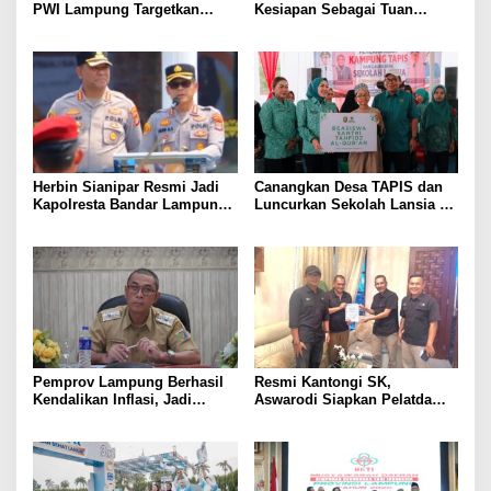
PWI Lampung Targetkan
Kesiapan Sebagai Tuan
Futsal Kembali Berjaya
Rumah, Mesuji Tempatkan
Tiga Venue Pelaksanaan
Soeratin Cup Piala Gubernur
Lampung
Herbin Sianipar Resmi Jadi
Canangkan Desa TAPIS dan
Kapolresta Bandar Lampung,
Luncurkan Sekolah Lansia di
Penindakan Korupsi Masuk
Kampung Rukti Endah, Ketua
Prioritas
TP PKK Lampung Dorong
Pembangunan SDM Dimulai
dari Desa
Pemprov Lampung Berhasil
Resmi Kantongi SK,
Kendalikan Inflasi, Jadi
Aswarodi Siapkan Pelatda
Provinsi dengan Inflasi
Bulutangkis PWI Lampung
Terendah di Sumatera
Menuju Porwanas 2027