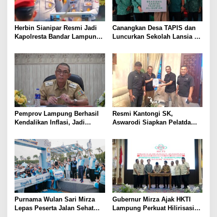
Herbin Sianipar Resmi Jadi
Canangkan Desa TAPIS dan
Kapolresta Bandar Lampung,
Luncurkan Sekolah Lansia di
Penindakan Korupsi Masuk
Kampung Rukti Endah, Ketua
Prioritas
TP PKK Lampung Dorong
Pembangunan SDM Dimulai
dari Desa
Pemprov Lampung Berhasil
Resmi Kantongi SK,
Kendalikan Inflasi, Jadi
Aswarodi Siapkan Pelatda
Provinsi dengan Inflasi
Bulutangkis PWI Lampung
Terendah di Sumatera
Menuju Porwanas 2027
Purnama Wulan Sari Mirza
Gubernur Mirza Ajak HKTI
Lepas Peserta Jalan Sehat
Lampung Perkuat Hilirisasi
Lansia, Ajak Wujudkan
Pertanian Untuk