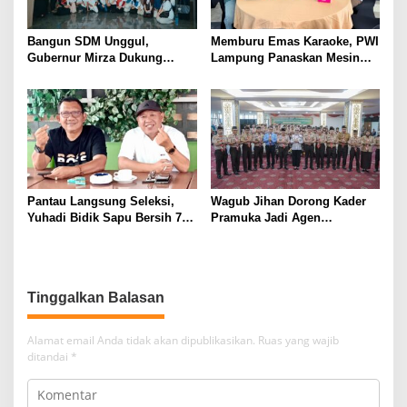
Bangun SDM Unggul,
Memburu Emas Karaoke, PWI
Gubernur Mirza Dukung
Lampung Panaskan Mesin
Pelatihan Bahasa Jerman
Menuju Porwanas 2026
bagi Generasi Muda
Lampung
Pantau Langsung Seleksi,
Wagub Jihan Dorong Kader
Yuhadi Bidik Sapu Bersih 7
Pramuka Jadi Agen
Emas Cabor Karoke di
Perubahan Melalui KPDK
Porwanas 2027
2026
Tinggalkan Balasan
Alamat email Anda tidak akan dipublikasikan.
Ruas yang wajib
ditandai
*