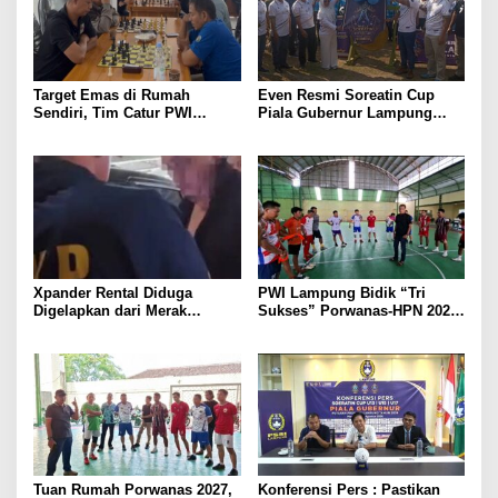
Target Emas di Rumah
Even Resmi Soreatin Cup
Sendiri, Tim Catur PWI
Piala Gubernur Lampung
Lampung Mulai Tempur Sejak
Dimulai, Mesuji Tuan Rumah,
Sekarang
Catatkan Sejarah Baru
Kebangkitan Olahraga Di
Bumi Ragab Begawe Caram
Xpander Rental Diduga
PWI Lampung Bidik “Tri
Digelapkan dari Merak
Sukses” Porwanas-HPN 2027:
Diamankan di Bakauheni,
Emas, Ekonomi, dan
Pengemudinya Prajurit TNI
Pariwisata Menggeliat
AL
Tuan Rumah Porwanas 2027,
Konferensi Pers : Pastikan