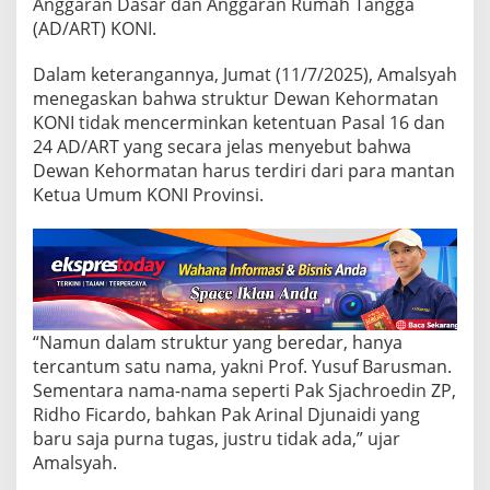
u
Anggaran Dasar dan Anggaran Rumah Tangga
r
(AD/ART) KONI.
K
O
Dalam keterangannya, Jumat (11/7/2025), Amalsyah
N
menegaskan bahwa struktur Dewan Kehormatan
I
L
KONI tidak mencerminkan ketentuan Pasal 16 dan
a
24 AD/ART yang secara jelas menyebut bahwa
m
Dewan Kehormatan harus terdiri dari para mantan
p
Ketua Umum KONI Provinsi.
u
n
g
:
A
b
a
i
“Namun dalam struktur yang beredar, hanya
k
tercantum satu nama, yakni Prof. Yusuf Barusman.
a
Sementara nama-nama seperti Pak Sjachroedin ZP,
n
Ridho Ficardo, bahkan Pak Arinal Djunaidi yang
A
D
baru saja purna tugas, justru tidak ada,” ujar
/
Amalsyah.
A