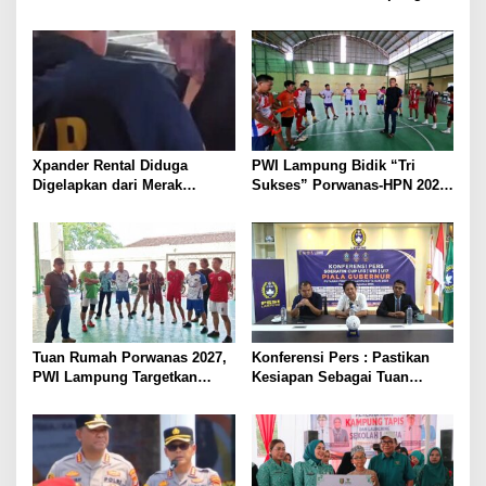
Lampung Mulai Tempur Sejak
Dimulai, Mesuji Tuan Rumah,
Sekarang
Catatkan Sejarah Baru
Kebangkitan Olahraga Di
Bumi Ragab Begawe Caram
Xpander Rental Diduga
PWI Lampung Bidik “Tri
Digelapkan dari Merak
Sukses” Porwanas-HPN 2027:
Diamankan di Bakauheni,
Emas, Ekonomi, dan
Pengemudinya Prajurit TNI
Pariwisata Menggeliat
AL
Tuan Rumah Porwanas 2027,
Konferensi Pers : Pastikan
PWI Lampung Targetkan
Kesiapan Sebagai Tuan
Futsal Kembali Berjaya
Rumah, Mesuji Tempatkan
Tiga Venue Pelaksanaan
Soeratin Cup Piala Gubernur
Lampung