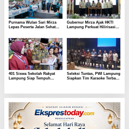
Purnama Wulan Sari Mirza
Gubernur Mirza Ajak HKTI
Lepas Peserta Jalan Sehat
Lampung Perkuat Hilirisasi
Lansia, Ajak Wujudkan
Pertanian Untuk
Lansia Sehat dan Bahagia
Kesejahteraan Petani
401 Siswa Sekolah Rakyat
Seleksi Tuntas, PWI Lampung
Lampung Siap Tempuh
Siapkan Tim Karaoke Terbaik
Tahun Ajaran Baru, Gubernur
untuk Porwanas 2027
Dorong Lahirnya Generasi
Emas