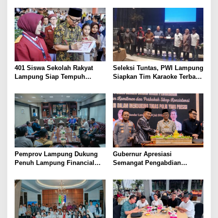
Lansia Sehat dan Bahagia
Kesejahteraan Petani
401 Siswa Sekolah Rakyat
Seleksi Tuntas, PWI Lampung
Lampung Siap Tempuh
Siapkan Tim Karaoke Terbaik
Tahun Ajaran Baru, Gubernur
untuk Porwanas 2027
Dorong Lahirnya Generasi
Emas
Pemprov Lampung Dukung
Gubernur Apresiasi
Penuh Lampung Financial
Semangat Pengabdian
Festival, Perkuat Literasi
Purnawirawan Polri untuk
Keuangan Generasi Muda
Menjaga Stabilitas Lampung