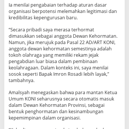
R
Ia menilai pengabaian terhadap aturan dasar
T
organisasi berpotensi melemahkan legitimasi dan
,
L
kredibilitas kepengurusan baru.
e
g
“Secara pribadi saya merasa terhormat
i
dimasukkan sebagai anggota Dewan Kehormatan.
t
Namun, jika merujuk pada Pasal 22 AD/ART KONI,
i
m
anggota dewan kehormatan semestinya adalah
a
tokoh olahraga yang memiliki rekam jejak
s
pengabdian luar biasa dalam pembinaan
i
keolahragaan. Dalam konteks ini, saya menilai
D
i
sosok seperti Bapak Imron Rosadi lebih layak,”
p
tambahnya.
e
r
Amalsyah menegaskan bahwa para mantan Ketua
t
Umum KONI seharusnya secara otomatis masuk
a
n
dalam Dewan Kehormatan Provinsi, sebagai
y
bentuk penghormatan dan kesinambungan
a
kepemimpinan dalam organisasi.
k
a