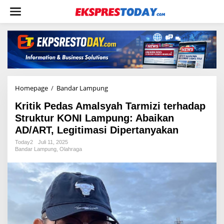
L
e
w
a
t
i
k
e
k
o
Homepage
/
Bandar Lampung
K
n
r
t
Kritik Pedas Amalsyah Tarmizi terhadap
i
e
t
Struktur KONI Lampung: Abaikan
n
i
AD/ART, Legitimasi Dipertanyakan
k
P
Today2
Juli 11, 2025
Bandar Lampung
,
Olahraga
e
d
a
s
A
m
a
l
s