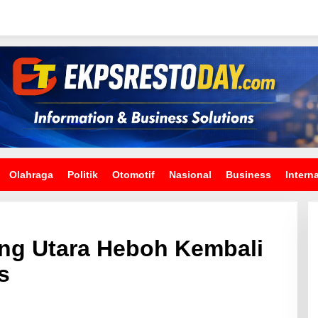
Olahraga
Politik
Otomotif
Nasional
Business
Intern
ng Utara Heboh Kembali
s