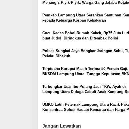
Menangis Piyik-Piyik, Warga Gang Jalaba Kota
p
Heboh
o
Pemkab Lampung Utara Serahkan Santunan Ke
kepada Keluarga Korban Kebakaran
s
Cucu Kades Bobol Rumah Kakek, Rp75 Juta Lud
buat Judol, Diringkus dan Ditembak Polisi
Polsek Sungkai Jaya Bongkar Jaringan Sabu, Ti
Pelaku Dibekuk
Terpidana Korupsi Masih Terima 50 Persen Gaji,
BKSDM Lampung Utara; Tunggu Keputusan BK
Terbongkar Usai Ibu Pulang Jadi TKW, Ayah di
Lampung Utara Diduga Cabuli Anak Kandung S
Empat Tahun, Nyaris Diamuk Massa
UMKO Latih Peternak Lampung Utara Racik Pak
Konsentrat, Solusi Hadapi Kemarau dan Harga 
Mahal
Jangan Lewatkan