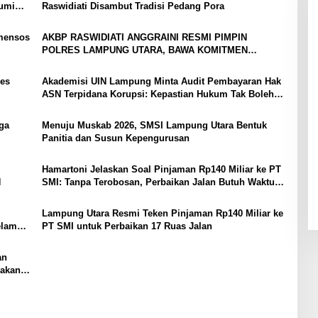
bumi
Raswidiati Disambut Tradisi Pedang Pora
mensos
AKBP RASWIDIATI ANGGRAINI RESMI PIMPIN
POLRES LAMPUNG UTARA, BAWA KOMITMEN
PERKUAT KAMTIBMAS DAN PELAYANAN PRESISI
es
Akademisi UIN Lampung Minta Audit Pembayaran Hak
ASN Terpidana Korupsi: Kepastian Hukum Tak Boleh
Berlarut
ga
Menuju Muskab 2026, SMSI Lampung Utara Bentuk
Panitia dan Susun Kepengurusan
Hamartoni Jelaskan Soal Pinjaman Rp140 Miliar ke PT
N
SMI: Tanpa Terobosan, Perbaikan Jalan Butuh Waktu
Bertahun-tahun
Lampung Utara Resmi Teken Pinjaman Rp140 Miliar ke
elama
PT SMI untuk Perbaikan 17 Ruas Jalan
an
Pakan