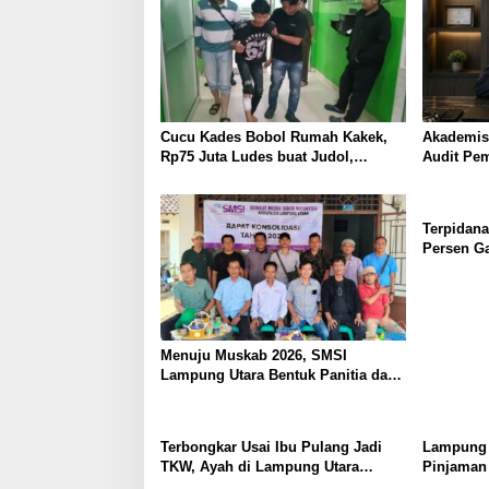
Cucu Kades Bobol Rumah Kakek,
Akademis
Rp75 Juta Ludes buat Judol,
Audit Pe
Diringkus dan Ditembak Polisi
Terpidana
Hukum Tak
Terpidana
Persen G
Utara; T
Menuju Muskab 2026, SMSI
Lampung Utara Bentuk Panitia dan
Susun Kepengurusan
Terbongkar Usai Ibu Pulang Jadi
Lampung 
TKW, Ayah di Lampung Utara
Pinjaman 
Diduga Cabuli Anak Kandung
untuk Per