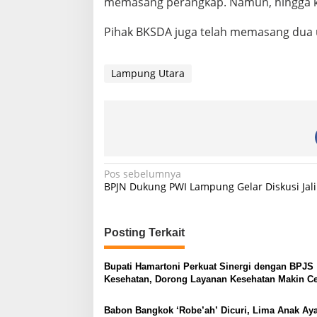
memasang perangkap. Namun, hingga k
Pihak BKSDA juga telah memasang dua uni
Lampung Utara
N
Pos sebelumnya
BPJN Dukung PWI Lampung Gelar Diskusi Jal
a
v
i
Posting Terkait
g
Bupati Hamartoni Perkuat Sinergi dengan BPJS
a
Kesehatan, Dorong Layanan Kesehatan Makin C
s
dan Mudah
Babon Bangkok ‘Robe’ah’ Dicuri, Lima Anak A
i