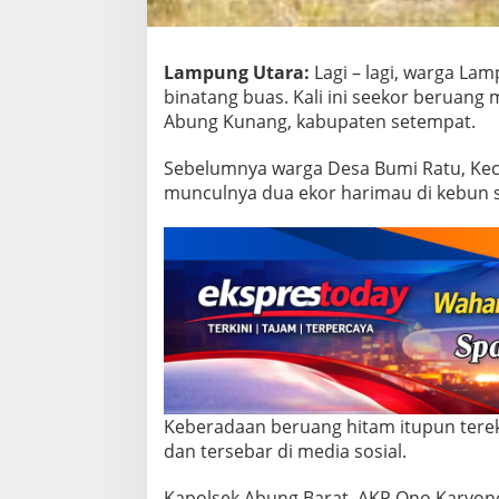
i
M
u
n
Lampung Utara:
Lagi – lagi, warga L
c
binatang buas. Kali ini seekor beruang
u
Abung Kunang, kabupaten setempat.
l
H
Sebelumnya warga Desa Bumi Ratu, Kec
e
w
munculnya dua ekor harimau di kebun s
a
n
B
u
a
s
Keberadaan beruang hitam itupun tere
dan tersebar di media sosial.
Kapolsek Abung Barat, AKP Ono Karyon