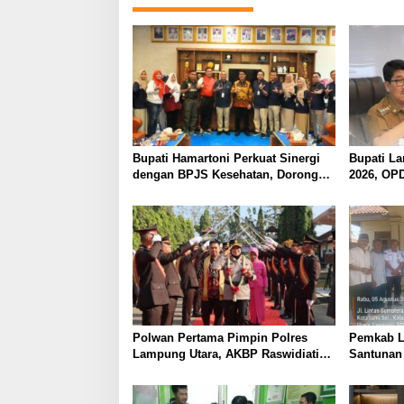
Bupati Hamartoni Perkuat Sinergi
Bupati L
dengan BPJS Kesehatan, Dorong
2026, OP
Layanan Kesehatan Makin Cepat
Pendapat
dan Mudah
Optimalk
Polwan Pertama Pimpin Polres
Pemkab L
Lampung Utara, AKBP Raswidiati
Santunan
Disambut Tradisi Pedang Pora
Keluarga