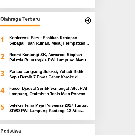
Olahraga Terbaru
1
Konferensi Pers : Pastikan Kesiapan
Sebagai Tuan Rumah, Mesuji Tempatkan
Tiga Venue Pelaksanaan Soeratin Cup
2
Piala Gubernur Lampung
Resmi Kantongi SK, Aswarodi Siapkan
Pelatda Bulutangkis PWI Lampung Menuju
Porwanas 2027
3
Pantau Langsung Seleksi, Yuhadi Bidik
Sapu Bersih 7 Emas Cabor Karoke di
Porwanas 2027
4
Faisol Djausal Suntik Semangat Atlet PWI
Lampung, Optimistis Tenis Meja Porwanas
Bidik Prestasi Nasional
5
Seleksi Tenis Meja Porwanas 2027 Tuntas,
SIWO PWI Lampung Kantongi 12 Atlet
Terbaik Bidik Medali Emas
Peristiwa