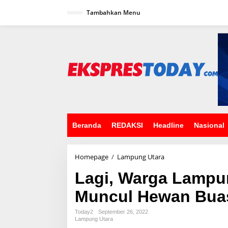
L
Tambahkan Menu
e
w
a
t
i
k
e
k
o
n
t
e
n
Beranda
REDAKSI
Headline
Nasional
Homepage
/
Lampung Utara
L
a
Lagi, Warga Lampu
g
i
Muncul Hewan Bua
,
W
a
Today2
September 26, 2022
Lampung Utara
r