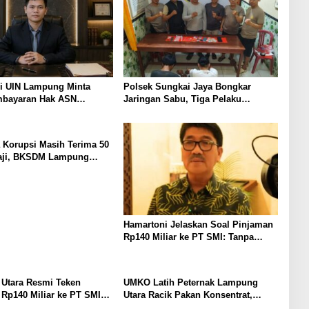
i UIN Lampung Minta
Polsek Sungkai Jaya Bongkar
mbayaran Hak ASN
Jaringan Sabu, Tiga Pelaku
 Korupsi: Kepastian
Dibekuk
 Boleh Berlarut
 Korupsi Masih Terima 50
aji, BKSDM Lampung
unggu Keputusan BKN
Hamartoni Jelaskan Soal Pinjaman
Rp140 Miliar ke PT SMI: Tanpa
Terobosan, Perbaikan Jalan Butuh
Waktu Bertahun-tahun
Utara Resmi Teken
UMKO Latih Peternak Lampung
Rp140 Miliar ke PT SMI
Utara Racik Pakan Konsentrat,
baikan 17 Ruas Jalan
Solusi Hadapi Kemarau dan Harga