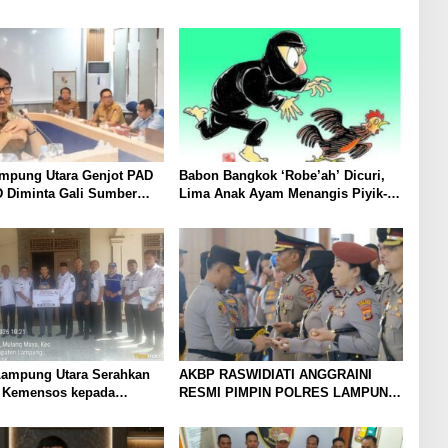
ampung Utara Genjot PAD
Babon Bangkok ‘Robe’ah’ Dicuri,
D Diminta Gali Sumber
Lima Anak Ayam Menangis Piyik-
an Baru hingga
Piyik, Warga Gang Jalaba Kotabumi
an PBB-P2
Heboh
ampung Utara Serahkan
AKBP RASWIDIATI ANGGRAINI
 Kemensos kepada
RESMI PIMPIN POLRES LAMPUNG
 Korban Kebakaran
UTARA, BAWA KOMITMEN
PERKUAT KAMTIBMAS DAN
PELAYANAN PRESISI