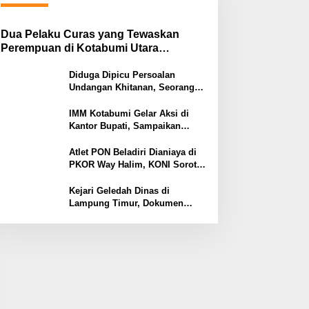
Dua Pelaku Curas yang Tewaskan
Perempuan di Kotabumi Utara
Ditangkap, Polisi Ungkap Motif
Ekonomi
Diduga Dipicu Persoalan
Undangan Khitanan, Seorang
Warga Lampung Timur Tewas
Tertembak
IMM Kotabumi Gelar Aksi di
Kantor Bupati, Sampaikan
Sembilan Tuntutan untuk
Pemkab Lampung Utara
Atlet PON Beladiri Dianiaya di
PKOR Way Halim, KONI Soroti
Lemahnya Pengamanan
Kawasan
Kejari Geledah Dinas di
Lampung Timur, Dokumen
Proyek Jalan Rp24 Miliar
Diangkut Penyidik