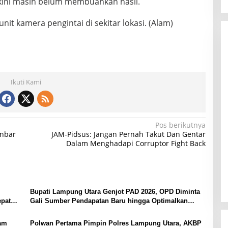
ini masih belum membuahkan hasil.
t kamera pengintai di ‎sekitar lokasi. (Alam)
Ikuti Kami
Pos berikutnya
inbar
JAM-Pidsus: Jangan Pernah Takut Dan Gentar
Dalam Menghadapi Corruptor Fight Back
Bupati Lampung Utara Genjot PAD 2026, OPD Diminta
epat
Gali Sumber Pendapatan Baru hingga Optimalkan
PBB-P2
yam
Polwan Pertama Pimpin Polres Lampung Utara, AKBP