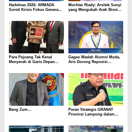
Harkitnas 2026: ARMADA
Mochtar Riady: Arsitek Sunyi
Soroti Krisis Fokus Generasi
yang Mengubah Arah Bisnis
Muda, Dorong Ekosistem
Indonesia
Socialpreneur
Para Pejuang Tak Kenal
Gagas Wadah Alumni Muda,
Menyerah di Garis Depan
Aris Dorong Reposisi
Perang Melawan
Strategis Kader PMII pada
Penyalahgunaan dan
Harlah ke-66
Peredaran Gelap Narkoba
Bang Zum…
Peran Strategis GRANAT
Provinsi Lampung dalam
P4GN untuk Memutus Rantai
Narkoba