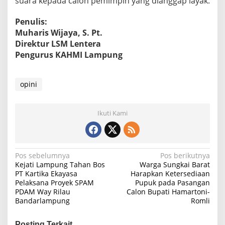
suara kepada calon pemimpin yang dianggap layak.
Penulis:
Muharis Wijaya, S. Pt.
Direktur LSM Lentera
Pengurus KAHMI Lampung
opini
Ikuti Kami
N
Pos sebelumnya
Pos berikutnya
Kejati Lampung Tahan Bos
Warga Sungkai Barat
a
PT Kartika Ekayasa
Harapkan Ketersediaan
Pelaksana Proyek SPAM
Pupuk pada Pasangan
v
PDAM Way Rilau
Calon Bupati Hamartoni-
i
Bandarlampung
Romli
g
Posting Terkait