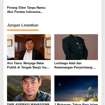
Mahasiswi yang Tembus
Mengingatkan Kita pada Arti
Dokumenter Dunia
Kehidupan
Perang Siber Tanpa Nama:
Aksi Peretas Indonesia
Menggema di Tengah Konflik
Lebanon–Israel
Jangan Lewatkan
Aris Tama: Menjaga Nalar
Lembaga Adat dan
Publik di Tengah Banjir Isu
Kewenangan Penyimbang:
Kebangsaan
Menjaga Marwah
Kepemimpinan Adat
Lampung
DARI ASPIRASI MAHASISWA
1 Muharam: Tahun Baru Islam