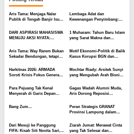
a
s
Aris Tama: Menjaga Nalar
Lembaga Adat dan
i
Publik di Tengah Banjir Isu
Kewenangan Penyimbang:
Kebangsaan
Menjaga Marwah
p
Kepemimpinan Adat
DARI ASPIRASI MAHASISWA
1 Muharam: Tahun Baru Islam
o
Lampung
MENUJU AKSI NYATA:
yang Sarat Makna dan
s
BERANI
Momentum Hijrah Diri
BERTRANSFORMASI,
Aris Tama: Way Rarem Bukan
Motif Ekonomi-Politik di Balik
LAMPUNG UTARA
Sekadar Bendungan, tetapi
Kasus Korupsi BGN dan
Simbol Sejarah dan
Program Makan Bergizi
Peradaban Lampung
Gratis
Harkitnas 2026: ARMADA
Mochtar Riady: Arsitek Sunyi
Soroti Krisis Fokus Generasi
yang Mengubah Arah Bisnis
Muda, Dorong Ekosistem
Indonesia
Socialpreneur
Para Pejuang Tak Kenal
Gagas Wadah Alumni Muda,
Menyerah di Garis Depan
Aris Dorong Reposisi
Perang Melawan
Strategis Kader PMII pada
Penyalahgunaan dan
Harlah ke-66
Bang Zum…
Peran Strategis GRANAT
Peredaran Gelap Narkoba
Provinsi Lampung dalam
P4GN untuk Memutus Rantai
Narkoba
Dari Mesuji ke Panggung
Ziarah Jumat: Merawat Cinta
FIFA: Kisah Siti Novita Sari,
yang Tak Selesai dan