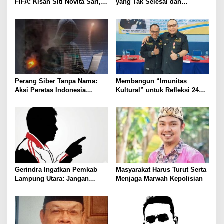
FIFA: Kisah Siti Novita Sari,
yang Tak Selesai dan
Mahasiswi yang Tembus
Mengingatkan Kita pada Arti
Dokumenter Dunia
Kehidupan
Perang Siber Tanpa Nama:
Membangun “Imunitas
Aksi Peretas Indonesia
Kultural” untuk Refleksi 24
Menggema di Tengah Konflik
Tahun BNN RI dan Jihad
Lebanon–Israel
Kemanusiaan di Lampung
Gerindra Ingatkan Pemkab
Masyarakat Harus Turut Serta
Lampung Utara: Jangan
Menjaga Marwah Kepolisian
Abaikan Sorotan Farouk
Daniel soal 24 Proyek Gagal