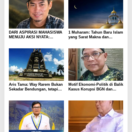
DARI ASPIRASI MAHASISWA
1 Muharam: Tahun Baru Islam
MENUJU AKSI NYATA:
yang Sarat Makna dan
BERANI
Momentum Hijrah Diri
BERTRANSFORMASI,
LAMPUNG UTARA
Aris Tama: Way Rarem Bukan
Motif Ekonomi-Politik di Balik
Sekadar Bendungan, tetapi
Kasus Korupsi BGN dan
Simbol Sejarah dan
Program Makan Bergizi
Peradaban Lampung
Gratis