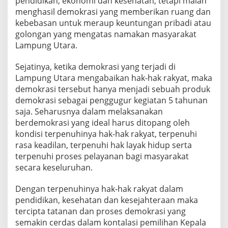
pendidikan, ekonomi dan kesehatan, tetapi malah
i
B
menghasil demokrasi yang memberikan ruang dan
u
kebebasan untuk meraup keuntungan pribadi atau
k
golongan yang mengatas namakan masyarakat
a
Lampung Utara.
n
D
e
Sejatinya, ketika demokrasi yang terjadi di
m
Lampung Utara mengabaikan hak-hak rakyat, maka
o
demokrasi tersebut hanya menjadi sebuah produk
k
demokrasi sebagai penggugur kegiatan 5 tahunan
r
saja. Seharusnya dalam melaksanakan
a
s
berdemokrasi yang ideal harus ditopang oleh
i
kondisi terpenuhinya hak-hak rakyat, terpenuhi
L
rasa keadilan, terpenuhi hak layak hidup serta
a
terpenuhi proses pelayanan bagi masyarakat
p
i
secara keseluruhan.
s
l
Dengan terpenuhinya hak-hak rakyat dalam
e
pendidikan, kesehatan dan kesejahteraan maka
g
tercipta tatanan dan proses demokrasi yang
i
t
semakin cerdas dalam kontalasi pemilihan Kepala