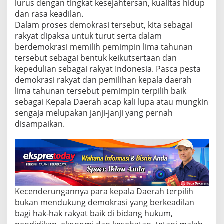
n
lurus dengan tingkat kesejahtersan, kualitas hidup
D
dan rasa keadilan.
e
Dalam proses demokrasi tersebut, kita sebagai
m
rakyat dipaksa untuk turut serta dalam
o
k
berdemokrasi memilih pemimpin lima tahunan
r
tersebut sebagai bentuk keikutsertaan dan
a
kepedulian sebagai rakyat Indonesia. Pasca pesta
s
demokrasi rakyat dan pemilihan kepala daerah
i
lima tahunan tersebut pemimpin terpilih baik
R
a
sebagai Kepala Daerah acap kali lupa atau mungkin
k
sengaja melupakan janji-janji yang pernah
y
disampaikan.
a
t
y
a
n
g
S
e
Kecenderungannya para kepala Daerah terpilih
h
bukan mendukung demokrasi yang berkeadilan
a
bagi hak-hak rakyat baik di bidang hukum,
t