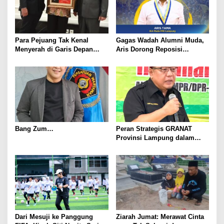
Para Pejuang Tak Kenal
Gagas Wadah Alumni Muda,
Menyerah di Garis Depan
Aris Dorong Reposisi
Perang Melawan
Strategis Kader PMII pada
Penyalahgunaan dan
Harlah ke-66
Peredaran Gelap Narkoba
Bang Zum…
Peran Strategis GRANAT
Provinsi Lampung dalam
P4GN untuk Memutus Rantai
Narkoba
Dari Mesuji ke Panggung
Ziarah Jumat: Merawat Cinta