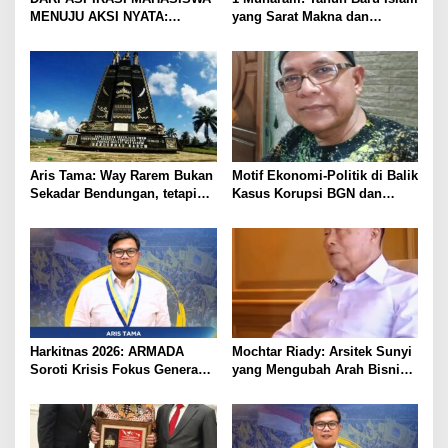
MENUJU AKSI NYATA:
yang Sarat Makna dan
BERANI
Momentum Hijrah Diri
BERTRANSFORMASI,
LAMPUNG UTARA
Aris Tama: Way Rarem Bukan
Motif Ekonomi-Politik di Balik
Sekadar Bendungan, tetapi
Kasus Korupsi BGN dan
Simbol Sejarah dan
Program Makan Bergizi
Peradaban Lampung
Gratis
Harkitnas 2026: ARMADA
Mochtar Riady: Arsitek Sunyi
Soroti Krisis Fokus Generasi
yang Mengubah Arah Bisnis
Muda, Dorong Ekosistem
Indonesia
Socialpreneur