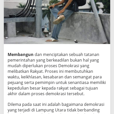
a
C
e
r
d
a
s
M
e
l
a
Membangun
dan menciptakan sebuah tatanan
l
u
pemerintahan yang berkeadilan bukan hal yang
i
mudah diperlukan proses Demokrasi yang
K
melibatkan Rakyat. Proses ini membutuhkan
e
waktu, keikhlasan, kesabaran dan semangat para
b
pejuang serta pemimpin untuk senantiasa memiliki
a
n
kepedulian besar kepada rakyat sebagai tujuan
g
akhir dalam proses demokrasi tersebut.
k
i
Dilema pada saat ini adalah bagaimana demokrasi
t
yang terjadi di Lampung Utara tidak berbanding
a