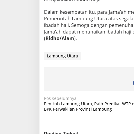
Dalam kesempatan itu, para Jama’ah m
Pemerintah Lampung Utara atas segal
ibadah haji. Semoga dengan pemenuhan 
Jama’ah dapat menunaikan ibadah haji d
(
Ridho/Alam
).
Lampung Utara
N
Pos sebelumnya
Pemkab Lampung Utara, Raih Predikat WTP d
a
BPK Perwakilan Provinsi Lampung
v
i
g
Posting Terkait