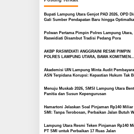
a
s
Bupati Lampung Utara Genjot PAD 2026, OPD Di
Gali Sumber Pendapatan Baru hingga Optimalk
i
PBB-P2
p
Polwan Pertama Pimpin Polres Lampung Utara
Raswidiati Disambut Tradisi Pedang Pora
o
s
AKBP RASWIDIATI ANGGRAINI RESMI PIMPIN
POLRES LAMPUNG UTARA, BAWA KOMITMEN
PERKUAT KAMTIBMAS DAN PELAYANAN PRESI
Akademisi UIN Lampung Minta Audit Pembayar
ASN Terpidana Korupsi: Kepastian Hukum Tak B
Berlarut
Menuju Muskab 2026, SMSI Lampung Utara Ben
Panitia dan Susun Kepengurusan
Hamartoni Jelaskan Soal Pinjaman Rp140 Miliar
SMI: Tanpa Terobosan, Perbaikan Jalan Butuh 
Bertahun-tahun
Lampung Utara Resmi Teken Pinjaman Rp140 Mil
PT SMI untuk Perbaikan 17 Ruas Jalan