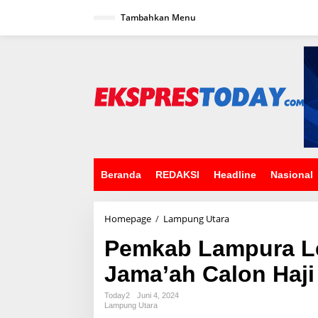
L
Tambahkan Menu
e
w
a
t
i
k
e
k
o
n
t
e
n
Beranda
REDAKSI
Headline
Nasional
Homepage
/
Lampung Utara
P
e
Pemkab Lampura L
m
k
Jama’ah Calon Haji
a
b
L
Today2
Juni 4, 2024
Lampung Utara
a