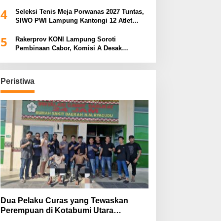
Bidik Prestasi Nasional
4
Seleksi Tenis Meja Porwanas 2027 Tuntas,
SIWO PWI Lampung Kantongi 12 Atlet
Terbaik Bidik Medali Emas
5
Rakerprov KONI Lampung Soroti
Pembinaan Cabor, Komisi A Desak
Evaluasi Penerima Bantuan
Peristiwa
Dua Pelaku Curas yang Tewaskan
Perempuan di Kotabumi Utara
Ditangkap, Polisi Ungkap Motif