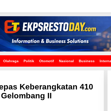
Olahraga
Politik
Otomotif
Nasional
Business
Intern
epas Keberangkatan 410
 Gelombang II