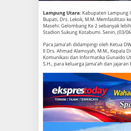
0
J
Lampung Utara
: Kabupaten Lampung Ut
a
m
Bupati, Drs. Lekok, M.M. Memfasilitasi
a
Masehi. Gelombang Ke 2 sebanyak lebih 
'
Stadion Sukung Kotabumi. Senin, (03/06
a
h
Para Jama’ah didampingi oleh Ketua DWP
C
a
II Drs. Ahmad Alamsyah, M.M., Kepala Di
l
Komunikasi dan Informatika Gunaido Uth
o
S.H., para keluarga Jama’ah dan jajaran
n
H
a
j
i
G
e
l
o
m
b
a
n