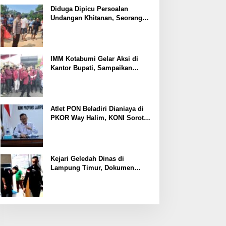
Ekonomi
Diduga Dipicu Persoalan
Undangan Khitanan, Seorang
Warga Lampung Timur Tewas
Tertembak
IMM Kotabumi Gelar Aksi di
Kantor Bupati, Sampaikan
Sembilan Tuntutan untuk
Pemkab Lampung Utara
Atlet PON Beladiri Dianiaya di
PKOR Way Halim, KONI Soroti
Lemahnya Pengamanan
Kawasan
Kejari Geledah Dinas di
Lampung Timur, Dokumen
Proyek Jalan Rp24 Miliar
Diangkut Penyidik