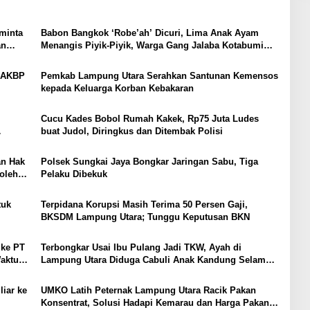
minta
Babon Bangkok ‘Robe’ah’ Dicuri, Lima Anak Ayam
an
Menangis Piyik-Piyik, Warga Gang Jalaba Kotabumi
Heboh
, AKBP
Pemkab Lampung Utara Serahkan Santunan Kemensos
kepada Keluarga Korban Kebakaran
Cucu Kades Bobol Rumah Kakek, Rp75 Juta Ludes
buat Judol, Diringkus dan Ditembak Polisi
SI
an Hak
Polsek Sungkai Jaya Bongkar Jaringan Sabu, Tiga
oleh
Pelaku Dibekuk
tuk
Terpidana Korupsi Masih Terima 50 Persen Gaji,
BKSDM Lampung Utara; Tunggu Keputusan BKN
 ke PT
Terbongkar Usai Ibu Pulang Jadi TKW, Ayah di
Waktu
Lampung Utara Diduga Cabuli Anak Kandung Selama
Empat Tahun, Nyaris Diamuk Massa
iar ke
UMKO Latih Peternak Lampung Utara Racik Pakan
Konsentrat, Solusi Hadapi Kemarau dan Harga Pakan