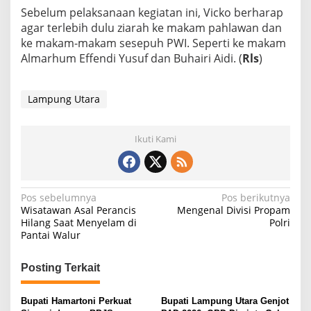
r
Sebelum pelaksanaan kegiatan ini, Vicko berharap
a
agar terlebih dulu ziarah ke makam pahlawan dan
S
e
ke makam-makam sesepuh PWI. Seperti ke makam
s
Almarhum Effendi Yusuf dan Buhairi Aidi. (
Rls
)
e
p
u
Lampung Utara
h
Ikuti Kami
N
Pos sebelumnya
Pos berikutnya
Wisatawan Asal Perancis
Mengenal Divisi Propam
a
Hilang Saat Menyelam di
Polri
Pantai Walur
v
i
Posting Terkait
g
a
Bupati Hamartoni Perkuat
Bupati Lampung Utara Genjot