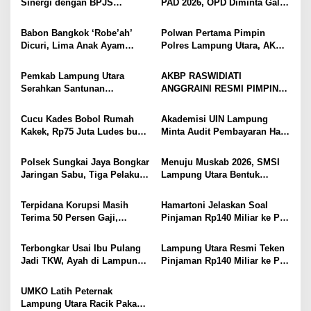
s
Sinergi dengan BPJS
PAD 2026, OPD Diminta Gali
Kesehatan, Dorong Layanan
Sumber Pendapatan Baru
i
Kesehatan Makin Cepat dan
hingga Optimalkan PBB-P2
Babon Bangkok ‘Robe’ah’
Polwan Pertama Pimpin
Mudah
p
Dicuri, Lima Anak Ayam
Polres Lampung Utara, AKBP
Menangis Piyik-Piyik, Warga
Raswidiati Disambut Tradisi
o
Gang Jalaba Kotabumi Heboh
Pedang Pora
Pemkab Lampung Utara
AKBP RASWIDIATI
s
Serahkan Santunan
ANGGRAINI RESMI PIMPIN
Kemensos kepada Keluarga
POLRES LAMPUNG UTARA,
Korban Kebakaran
BAWA KOMITMEN PERKUAT
Cucu Kades Bobol Rumah
Akademisi UIN Lampung
KAMTIBMAS DAN
Kakek, Rp75 Juta Ludes buat
Minta Audit Pembayaran Hak
PELAYANAN PRESISI
Judol, Diringkus dan
ASN Terpidana Korupsi:
Ditembak Polisi
Kepastian Hukum Tak Boleh
Polsek Sungkai Jaya Bongkar
Menuju Muskab 2026, SMSI
Berlarut
Jaringan Sabu, Tiga Pelaku
Lampung Utara Bentuk
Dibekuk
Panitia dan Susun
Kepengurusan
Terpidana Korupsi Masih
Hamartoni Jelaskan Soal
Terima 50 Persen Gaji,
Pinjaman Rp140 Miliar ke PT
BKSDM Lampung Utara;
SMI: Tanpa Terobosan,
Tunggu Keputusan BKN
Perbaikan Jalan Butuh Waktu
Terbongkar Usai Ibu Pulang
Lampung Utara Resmi Teken
Bertahun-tahun
Jadi TKW, Ayah di Lampung
Pinjaman Rp140 Miliar ke PT
Utara Diduga Cabuli Anak
SMI untuk Perbaikan 17 Ruas
Kandung Selama Empat
Jalan
UMKO Latih Peternak
Tahun, Nyaris Diamuk Massa
Lampung Utara Racik Pakan