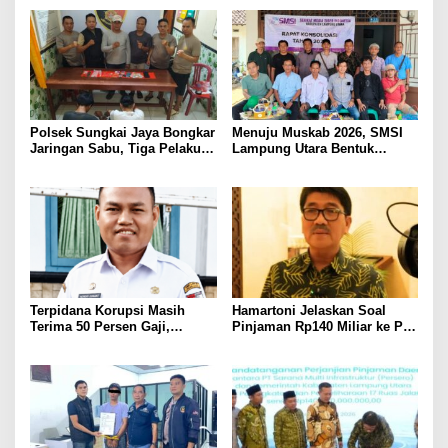
Ditembak Polisi
Kepastian Hukum Tak Boleh
Berlarut
Polsek Sungkai Jaya Bongkar
Menuju Muskab 2026, SMSI
Jaringan Sabu, Tiga Pelaku
Lampung Utara Bentuk
Dibekuk
Panitia dan Susun
Kepengurusan
Terpidana Korupsi Masih
Hamartoni Jelaskan Soal
Terima 50 Persen Gaji,
Pinjaman Rp140 Miliar ke PT
BKSDM Lampung Utara;
SMI: Tanpa Terobosan,
Tunggu Keputusan BKN
Perbaikan Jalan Butuh Waktu
Bertahun-tahun