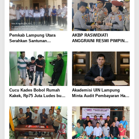
Pemkab Lampung Utara
AKBP RASWIDIATI
Serahkan Santunan
ANGGRAINI RESMI PIMPIN
Kemensos kepada Keluarga
POLRES LAMPUNG UTARA,
Korban Kebakaran
BAWA KOMITMEN PERKUAT
KAMTIBMAS DAN
PELAYANAN PRESISI
Cucu Kades Bobol Rumah
Akademisi UIN Lampung
Kakek, Rp75 Juta Ludes buat
Minta Audit Pembayaran Hak
Judol, Diringkus dan
ASN Terpidana Korupsi:
Ditembak Polisi
Kepastian Hukum Tak Boleh
Berlarut