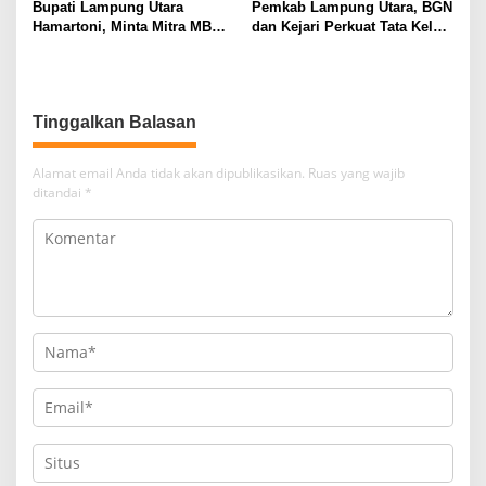
Bupati Lampung Utara
Pemkab Lampung Utara, BGN
Hamartoni, Minta Mitra MBG
dan Kejari Perkuat Tata Kelola
Sisihkan Keuntungan untuk
MBG, BUMDes Jadi Mitra
Anak Penerima Manfaat
Strategis
Tinggalkan Balasan
Alamat email Anda tidak akan dipublikasikan.
Ruas yang wajib
ditandai
*