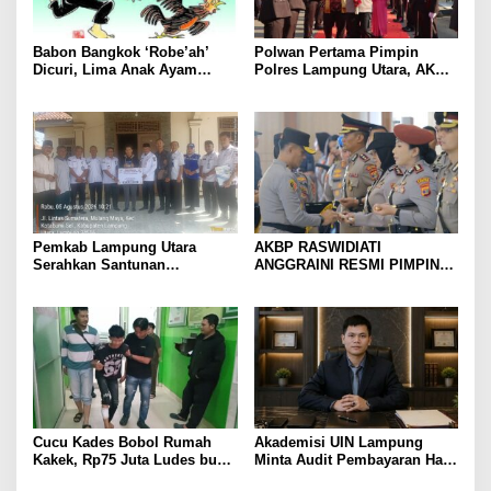
Babon Bangkok ‘Robe’ah’
Polwan Pertama Pimpin
Dicuri, Lima Anak Ayam
Polres Lampung Utara, AKBP
Menangis Piyik-Piyik, Warga
Raswidiati Disambut Tradisi
Gang Jalaba Kotabumi Heboh
Pedang Pora
Pemkab Lampung Utara
AKBP RASWIDIATI
Serahkan Santunan
ANGGRAINI RESMI PIMPIN
Kemensos kepada Keluarga
POLRES LAMPUNG UTARA,
Korban Kebakaran
BAWA KOMITMEN PERKUAT
KAMTIBMAS DAN
PELAYANAN PRESISI
Cucu Kades Bobol Rumah
Akademisi UIN Lampung
Kakek, Rp75 Juta Ludes buat
Minta Audit Pembayaran Hak
Judol, Diringkus dan
ASN Terpidana Korupsi: