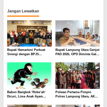
Konsentrat, Solusi Hadapi
Kemarau dan Harga Pakan
Mahal
Jangan Lewatkan
Bupati Hamartoni Perkuat
Bupati Lampung Utara Genjot
Sinergi dengan BPJS
PAD 2026, OPD Diminta Gali
Kesehatan, Dorong Layanan
Sumber Pendapatan Baru
Kesehatan Makin Cepat dan
hingga Optimalkan PBB-P2
Mudah
Babon Bangkok ‘Robe’ah’
Polwan Pertama Pimpin
Dicuri, Lima Anak Ayam
Polres Lampung Utara, AKBP
Menangis Piyik-Piyik, Warga
Raswidiati Disambut Tradisi
Gang Jalaba Kotabumi Heboh
Pedang Pora