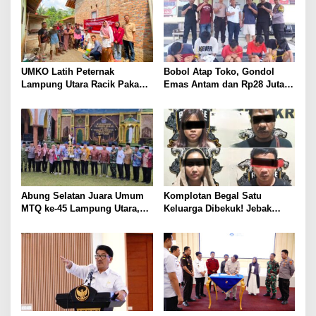
UMKO Latih Peternak
Bobol Atap Toko, Gondol
Lampung Utara Racik Pakan
Emas Antam dan Rp28 Juta!
Konsentrat, Solusi Hadapi
Tim 905 Krisna Lamut
Kemarau dan Harga Pakan
Bersama Reskrim Polsek
Mahal
Kotabumi Kota Bekuk
Komplotan Curat
Abung Selatan Juara Umum
Komplotan Begal Satu
MTQ ke-45 Lampung Utara,
Keluarga Dibekuk! Jebak
Tuan Rumah Tutup Ajang
Korban Lewat MiChat,
dengan Prestasi Gemilang
Todong Airsoft Gun lalu
Gondol Motor