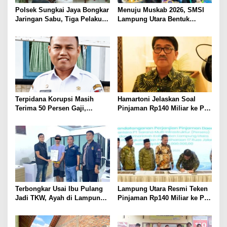
Polsek Sungkai Jaya Bongkar
Menuju Muskab 2026, SMSI
Jaringan Sabu, Tiga Pelaku
Lampung Utara Bentuk
Dibekuk
Panitia dan Susun
Kepengurusan
Terpidana Korupsi Masih
Hamartoni Jelaskan Soal
Terima 50 Persen Gaji,
Pinjaman Rp140 Miliar ke PT
BKSDM Lampung Utara;
SMI: Tanpa Terobosan,
Tunggu Keputusan BKN
Perbaikan Jalan Butuh Waktu
Bertahun-tahun
Terbongkar Usai Ibu Pulang
Lampung Utara Resmi Teken
Jadi TKW, Ayah di Lampung
Pinjaman Rp140 Miliar ke PT
Utara Diduga Cabuli Anak
SMI untuk Perbaikan 17 Ruas
Kandung Selama Empat
Jalan
Tahun, Nyaris Diamuk Massa