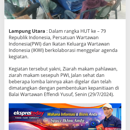
9
R
I
,
P
Lampung Utara
: Dalam rangka HUT ke – 79
W
I
Republik Indonesia, Persatuan Wartawan
D
Indonesia(PWI) dan Ikatan Keluarga Wartawan
a
Indonesia (IKWI) berkolaborasi menggelar agenda
n
kegiatan.
I
K
W
Kegiatan tersebut yakni, Ziarah makam pahlawan,
I
ziarah makam sesepuh PWI, Jalan sehat dan
L
beberapa lomba lainnya akan digelar dan telah
a
dimatangkan dengan pembentukan kepanitiaan di
m
p
Balai Wartawan Effendi Yusuf, Senin (29/7/2024).
u
r
a
A
k
a