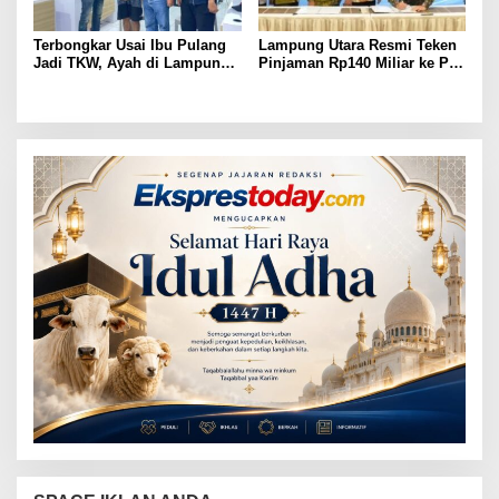
Terbongkar Usai Ibu Pulang
Lampung Utara Resmi Teken
Jadi TKW, Ayah di Lampung
Pinjaman Rp140 Miliar ke PT
Utara Diduga Cabuli Anak
SMI untuk Perbaikan 17 Ruas
Kandung Selama Empat
Jalan
Tahun, Nyaris Diamuk Massa