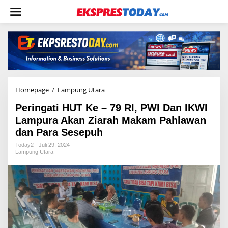
L
e
w
a
t
i
k
e
k
o
Homepage
/
Lampung Utara
P
n
e
t
Peringati HUT Ke – 79 RI, PWI Dan IKWI
r
e
i
Lampura Akan Ziarah Makam Pahlawan
n
n
dan Para Sesepuh
g
a
Today2
Juli 29, 2024
Lampung Utara
t
i
H
U
T
K
e
-
7