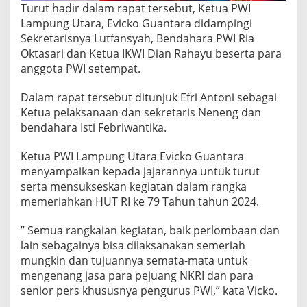
n
Turut hadir dalam rapat tersebut, Ketua PWI
Z
Lampung Utara, Evicko Guantara didampingi
i
Sekretarisnya Lutfansyah, Bendahara PWI Ria
a
r
Oktasari dan Ketua IKWI Dian Rahayu beserta para
a
anggota PWI setempat.
h
M
Dalam rapat tersebut ditunjuk Efri Antoni sebagai
a
Ketua pelaksanaan dan sekretaris Neneng dan
k
a
bendahara Isti Febriwantika.
m
P
Ketua PWI Lampung Utara Evicko Guantara
a
menyampaikan kepada jajarannya untuk turut
h
serta mensukseskan kegiatan dalam rangka
l
a
memeriahkan HUT RI ke 79 Tahun tahun 2024.
w
a
” Semua rangkaian kegiatan, baik perlombaan dan
n
lain sebagainya bisa dilaksanakan semeriah
d
mungkin dan tujuannya semata-mata untuk
a
n
mengenang jasa para pejuang NKRI dan para
P
senior pers khususnya pengurus PWI,” kata Vicko.
a