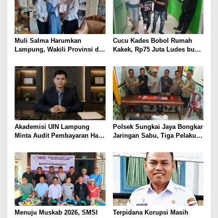
Muli Salma Harumkan
Cucu Kades Bobol Rumah
Lampung, Wakili Provinsi di
Kakek, Rp75 Juta Ludes buat
FL3SN Nasional Lewat
Judol, Diringkus dan
“Kartografi Sunyi”
Ditembak Polisi
Akademisi UIN Lampung
Polsek Sungkai Jaya Bongkar
Minta Audit Pembayaran Hak
Jaringan Sabu, Tiga Pelaku
ASN Terpidana Korupsi:
Dibekuk
Kepastian Hukum Tak Boleh
Berlarut
Menuju Muskab 2026, SMSI
Terpidana Korupsi Masih