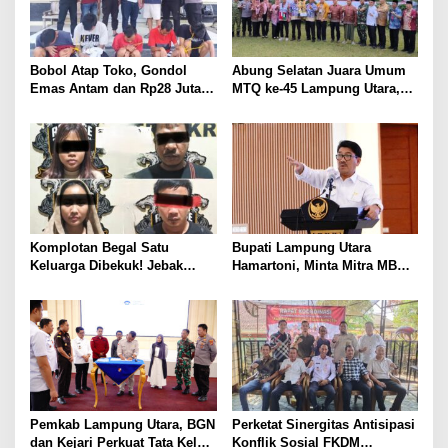
Bobol Atap Toko, Gondol
Abung Selatan Juara Umum
Emas Antam dan Rp28 Juta!
MTQ ke-45 Lampung Utara,
Tim 905 Krisna Lamut
Tuan Rumah Tutup Ajang
Bersama Reskrim Polsek
dengan Prestasi Gemilang
Kotabumi Kota Bekuk
Komplotan Curat
Komplotan Begal Satu
Bupati Lampung Utara
Keluarga Dibekuk! Jebak
Hamartoni, Minta Mitra MBG
Korban Lewat MiChat,
Sisihkan Keuntungan untuk
Todong Airsoft Gun lalu
Anak Penerima Manfaat
Gondol Motor
Pemkab Lampung Utara, BGN
Perketat Sinergitas Antisipasi
dan Kejari Perkuat Tata Kelola
Konflik Sosial FKDM