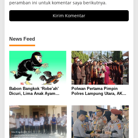
peramban ini untuk komentar saya berikutnya.
News Feed
Babon Bangkok ‘Robe’ah’
Polwan Pertama Pimpin
Dicuri, Lima Anak Ayam
Polres Lampung Utara, AKBP
Menangis Piyik-Piyik, Warga
Raswidiati Disambut Tradisi
Gang Jalaba Kotabumi Heboh
Pedang Pora