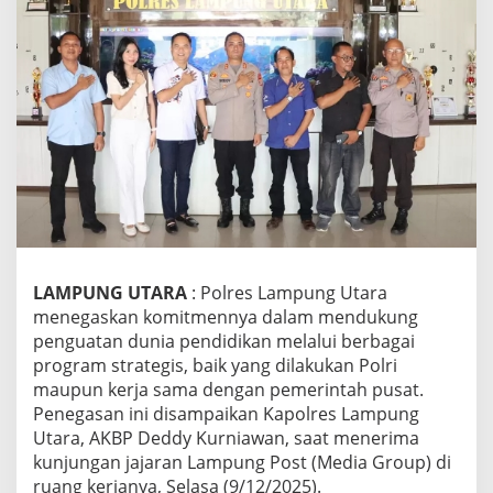
a
m
p
u
n
g
U
t
a
r
a
P
e
r
LAMPUNG UTARA
: Polres Lampung Utara
k
menegaskan komitmennya dalam mendukung
u
a
penguatan dunia pendidikan melalui berbagai
t
program strategis, baik yang dilakukan Polri
F
maupun kerja sama dengan pemerintah pusat.
o
Penegasan ini disampaikan Kapolres Lampung
n
d
Utara, AKBP Deddy Kurniawan, saat menerima
a
kunjungan jajaran Lampung Post (Media Group) di
s
ruang kerjanya, Selasa (9/12/2025).