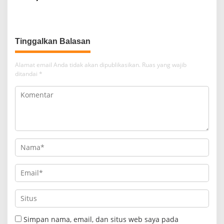
MBG, BUMDes Jadi Mitra
Lampura Gelar Rakor
Strategis
Tinggalkan Balasan
Alamat email Anda tidak akan dipublikasikan.
Ruas yang wajib
ditandai
*
Simpan nama, email, dan situs web saya pada