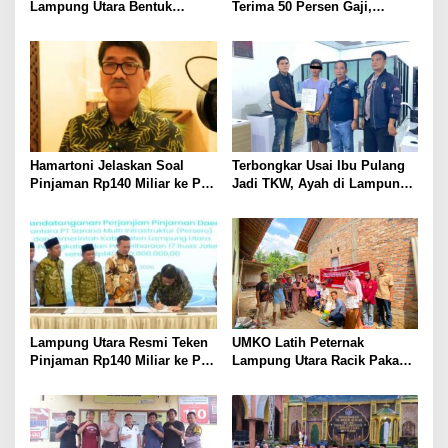
Lampung Utara Bentuk
Terima 50 Persen Gaji,
Panitia dan Susun
BKSDM Lampung Utara;
Kepengurusan
Tunggu Keputusan BKN
Hamartoni Jelaskan Soal
Terbongkar Usai Ibu Pulang
Pinjaman Rp140 Miliar ke PT
Jadi TKW, Ayah di Lampung
SMI: Tanpa Terobosan,
Utara Diduga Cabuli Anak
Perbaikan Jalan Butuh Waktu
Kandung Selama Empat
Bertahun-tahun
Tahun, Nyaris Diamuk Massa
Lampung Utara Resmi Teken
UMKO Latih Peternak
Pinjaman Rp140 Miliar ke PT
Lampung Utara Racik Pakan
SMI untuk Perbaikan 17 Ruas
Konsentrat, Solusi Hadapi
Jalan
Kemarau dan Harga Pakan
Mahal