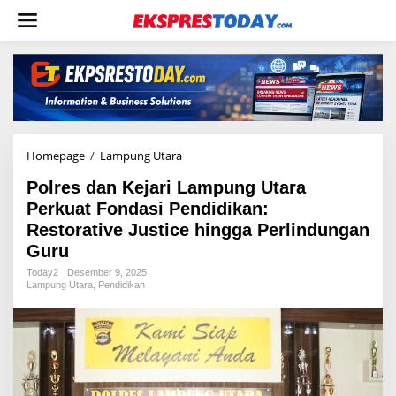
L
e
w
a
t
i
k
e
k
o
Homepage
/
Lampung Utara
P
n
o
t
Polres dan Kejari Lampung Utara
l
e
r
Perkuat Fondasi Pendidikan:
n
e
Restorative Justice hingga Perlindungan
s
Guru
d
a
Today2
Desember 9, 2025
n
Lampung Utara
,
Pendidikan
K
e
j
a
r
i
L