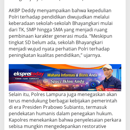
i
P
AKBP Deddy menyampaikan bahwa kepedulian
e
n
Polri terhadap pendidikan diwujudkan melalui
d
keberadaan sekolah-sekolah Bhayangkari mulai
i
dari TK, SMP hingga SMA yang menjadi ruang
d
pembinaan karakter generasi muda. “Meskipun
i
tingkat SD belum ada, sekolah Bhayangkari
k
a
menjadi wujud nyata perhatian Polri terhadap
n
peningkatan kualitas pendidikan,” ujarnya.
:
R
e
s
t
o
r
Selain itu, Polres Lampura juga menegaskan akan
a
t
terus mendukung berbagai kebijakan pemerintah
i
di era Presiden Prabowo Subianto, termasuk
v
pendekatan humanis dalam penegakan hukum.
e
Kapolres menekankan bahwa penyelesaian perkara
J
u
sebisa mungkin mengedepankan restorative