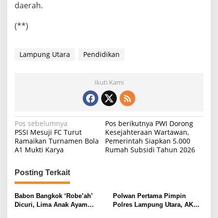
daerah.
(**)
Lampung Utara
Pendidikan
Ikuti Kami
N
Pos sebelumnya
Pos berikutnya
PWI Dorong
PSSI Mesuji FC Turut
Kesejahteraan Wartawan,
a
Ramaikan Turnamen Bola
Pemerintah Siapkan 5.000
A1 Mukti Karya
Rumah Subsidi Tahun 2026
v
i
Posting Terkait
g
a
Babon Bangkok ‘Robe’ah’
Polwan Pertama Pimpin
s
Dicuri, Lima Anak Ayam
Polres Lampung Utara, AKBP
Menangis Piyik-Piyik, Warga
Raswidiati Disambut Tradisi