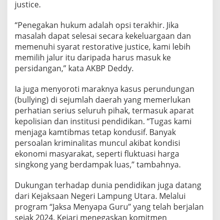
s
justice.
t
i
“Penegakan hukum adalah opsi terakhir. Jika
c
masalah dapat selesai secara kekeluargaan dan
e
h
memenuhi syarat restorative justice, kami lebih
i
memilih jalur itu daripada harus masuk ke
n
persidangan,” kata AKBP Deddy.
g
g
Ia juga menyoroti maraknya kasus perundungan
a
P
(bullying) di sejumlah daerah yang memerlukan
e
perhatian serius seluruh pihak, termasuk aparat
r
kepolisian dan institusi pendidikan. “Tugas kami
l
menjaga kamtibmas tetap kondusif. Banyak
i
persoalan kriminalitas muncul akibat kondisi
n
d
ekonomi masyarakat, seperti fluktuasi harga
u
singkong yang berdampak luas,” tambahnya.
n
g
Dukungan terhadap dunia pendidikan juga datang
a
dari Kejaksaan Negeri Lampung Utara. Melalui
n
G
program “Jaksa Menyapa Guru” yang telah berjalan
u
sejak 2024, Kejari menegaskan komitmen