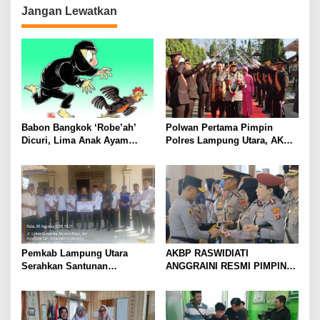
Kotabumi Kota Bekuk
Jangan Lewatkan
Komplotan Curat
Babon Bangkok ‘Robe’ah’
Polwan Pertama Pimpin
Dicuri, Lima Anak Ayam
Polres Lampung Utara, AKBP
Menangis Piyik-Piyik, Warga
Raswidiati Disambut Tradisi
Gang Jalaba Kotabumi Heboh
Pedang Pora
Pemkab Lampung Utara
AKBP RASWIDIATI
Serahkan Santunan
ANGGRAINI RESMI PIMPIN
Kemensos kepada Keluarga
POLRES LAMPUNG UTARA,
Korban Kebakaran
BAWA KOMITMEN PERKUAT
KAMTIBMAS DAN
PELAYANAN PRESISI