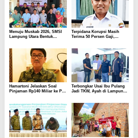
Menuju Muskab 2026, SMSI
Terpidana Korupsi Masih
Lampung Utara Bentuk
Terima 50 Persen Gaji,
Panitia dan Susun
BKSDM Lampung Utara;
Kepengurusan
Tunggu Keputusan BKN
Hamartoni Jelaskan Soal
Terbongkar Usai Ibu Pulang
Pinjaman Rp140 Miliar ke PT
Jadi TKW, Ayah di Lampung
SMI: Tanpa Terobosan,
Utara Diduga Cabuli Anak
Perbaikan Jalan Butuh Waktu
Kandung Selama Empat
Bertahun-tahun
Tahun, Nyaris Diamuk Massa