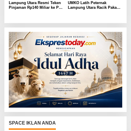
Lampung Utara Resmi Teken
UMKO Latih Peternak
Pinjaman Rp140 Miliar ke PT
Lampung Utara Racik Pakan
SMI untuk Perbaikan 17 Ruas
Konsentrat, Solusi Hadapi
Jalan
Kemarau dan Harga Pakan
Mahal
SPACE IKLAN ANDA