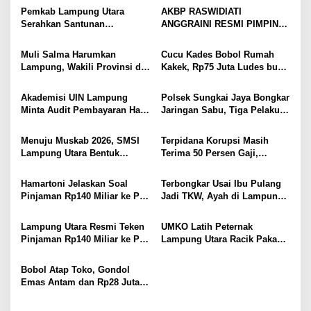
i
Gang Jalaba Kotabumi Heboh
Pedang Pora
Pemkab Lampung Utara
AKBP RASWIDIATI
p
Serahkan Santunan
ANGGRAINI RESMI PIMPIN
Kemensos kepada Keluarga
POLRES LAMPUNG UTARA,
o
Korban Kebakaran
BAWA KOMITMEN PERKUAT
Muli Salma Harumkan
Cucu Kades Bobol Rumah
s
KAMTIBMAS DAN
Lampung, Wakili Provinsi di
Kakek, Rp75 Juta Ludes buat
PELAYANAN PRESISI
FL3SN Nasional Lewat
Judol, Diringkus dan
“Kartografi Sunyi”
Ditembak Polisi
Akademisi UIN Lampung
Polsek Sungkai Jaya Bongkar
Minta Audit Pembayaran Hak
Jaringan Sabu, Tiga Pelaku
ASN Terpidana Korupsi:
Dibekuk
Kepastian Hukum Tak Boleh
Menuju Muskab 2026, SMSI
Terpidana Korupsi Masih
Berlarut
Lampung Utara Bentuk
Terima 50 Persen Gaji,
Panitia dan Susun
BKSDM Lampung Utara;
Kepengurusan
Tunggu Keputusan BKN
Hamartoni Jelaskan Soal
Terbongkar Usai Ibu Pulang
Pinjaman Rp140 Miliar ke PT
Jadi TKW, Ayah di Lampung
SMI: Tanpa Terobosan,
Utara Diduga Cabuli Anak
Perbaikan Jalan Butuh Waktu
Kandung Selama Empat
Lampung Utara Resmi Teken
UMKO Latih Peternak
Bertahun-tahun
Tahun, Nyaris Diamuk Massa
Pinjaman Rp140 Miliar ke PT
Lampung Utara Racik Pakan
SMI untuk Perbaikan 17 Ruas
Konsentrat, Solusi Hadapi
Jalan
Kemarau dan Harga Pakan
Bobol Atap Toko, Gondol
Mahal
Emas Antam dan Rp28 Juta!
Tim 905 Krisna Lamut
Bersama Reskrim Polsek