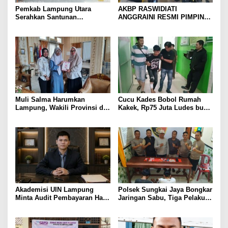
Pemkab Lampung Utara
AKBP RASWIDIATI
Serahkan Santunan
ANGGRAINI RESMI PIMPIN
Kemensos kepada Keluarga
POLRES LAMPUNG UTARA,
Korban Kebakaran
BAWA KOMITMEN PERKUAT
KAMTIBMAS DAN
PELAYANAN PRESISI
Muli Salma Harumkan
Cucu Kades Bobol Rumah
Lampung, Wakili Provinsi di
Kakek, Rp75 Juta Ludes buat
FL3SN Nasional Lewat
Judol, Diringkus dan
“Kartografi Sunyi”
Ditembak Polisi
Akademisi UIN Lampung
Polsek Sungkai Jaya Bongkar
Minta Audit Pembayaran Hak
Jaringan Sabu, Tiga Pelaku
ASN Terpidana Korupsi:
Dibekuk
Kepastian Hukum Tak Boleh
Berlarut