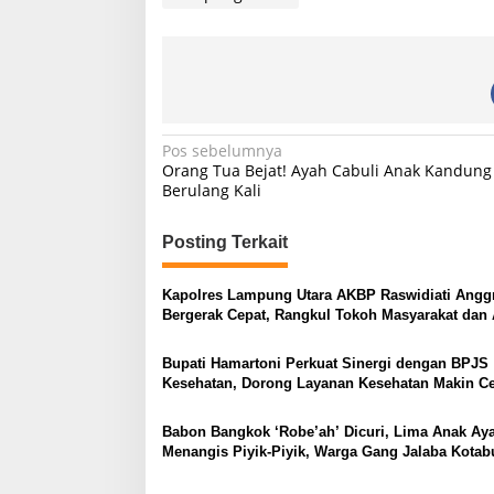
N
Pos sebelumnya
Orang Tua Bejat! Ayah Cabuli Anak Kandung
a
Berulang Kali
v
i
Posting Terkait
g
Kapolres Lampung Utara AKBP Raswidiati Anggr
a
Bergerak Cepat, Rangkul Tokoh Masyarakat dan 
s
Perkuat Kamtibmas
Bupati Hamartoni Perkuat Sinergi dengan BPJS
i
Kesehatan, Dorong Layanan Kesehatan Makin C
p
dan Mudah
o
Babon Bangkok ‘Robe’ah’ Dicuri, Lima Anak A
Menangis Piyik-Piyik, Warga Gang Jalaba Kota
s
Heboh