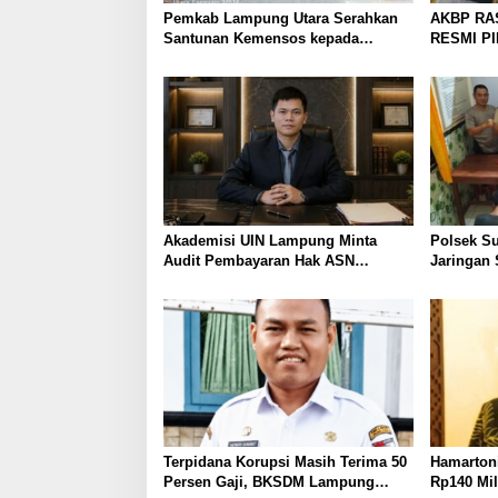
Pemkab Lampung Utara Serahkan
AKBP RA
Santunan Kemensos kepada
RESMI P
Keluarga Korban Kebakaran
UTARA, 
PERKUAT
PELAYAN
Akademisi UIN Lampung Minta
Polsek S
Audit Pembayaran Hak ASN
Jaringan 
Terpidana Korupsi: Kepastian
Dibekuk
Hukum Tak Boleh Berlarut
Terpidana Korupsi Masih Terima 50
Hamartoni
Persen Gaji, BKSDM Lampung
Rp140 Mil