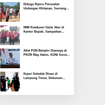
Ekonomi
Diduga Dipicu Persoalan
Undangan Khitanan, Seorang
Warga Lampung Timur Tewas
Tertembak
IMM Kotabumi Gelar Aksi di
Kantor Bupati, Sampaikan
Sembilan Tuntutan untuk
Pemkab Lampung Utara
Atlet PON Beladiri Dianiaya di
PKOR Way Halim, KONI Soroti
Lemahnya Pengamanan
Kawasan
Kejari Geledah Dinas di
Lampung Timur, Dokumen
Proyek Jalan Rp24 Miliar
Diangkut Penyidik