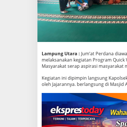
i
a
t
a
n
P
r
o
g
r
a
Lampung Utara :
Jum’at Perdana diaw
m
melaksanakan kegiatan Program Quick W
Q
Masyarakat serap aspirasi masyarakat m
u
i
Kegiatan ini dipimpin langsung Kapolse
c
k
oleh Jajarannya. berlangsung di Masjid 
W
i
n
s
P
r
e
s