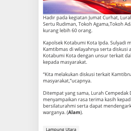
i
s
i
Hadir pada kegiatan Jumat Curhat, Lu
'
Sertu Rudiman, Tokoh Agama,Tokoh Ada
J
u
kurang lebih 60 orang.
m
a
Kapolsek Kotabumi Kota Ipda. Sulyadi 
t
Kamtibmas di wilayahnya serta diskusi 
C
Kotabumi Kota dengan unsur terkait da
u
r
kepada masyarakat.
h
a
“Kita melakukan diskusi terkait Kamti
t
masyarakat,”ucapnya.
'
Ditempat yang sama, Lurah Cempedak 
menyampaikan rasa terima kasih kepada
bersilaturahmi serta dapat mendengark
warganya. (
Alam
).
Lampung Utara