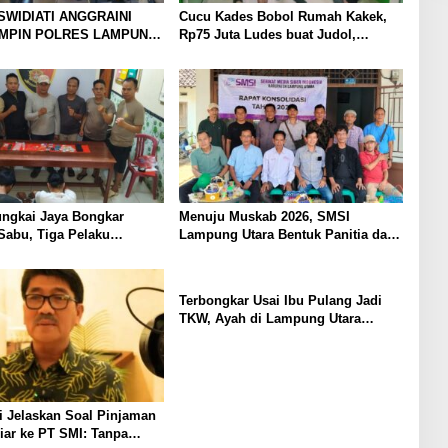
SWIDIATI ANGGRAINI
Cucu Kades Bobol Rumah Kakek,
IMPIN POLRES LAMPUNG
Rp75 Juta Ludes buat Judol,
BAWA KOMITMEN
Diringkus dan Ditembak Polisi
 KAMTIBMAS DAN
AN PRESISI
ungkai Jaya Bongkar
Menuju Muskab 2026, SMSI
Sabu, Tiga Pelaku
Lampung Utara Bentuk Panitia dan
Susun Kepengurusan
Terbongkar Usai Ibu Pulang Jadi
TKW, Ayah di Lampung Utara
Diduga Cabuli Anak Kandung
Selama Empat Tahun, Nyaris
Diamuk Massa
 Jelaskan Soal Pinjaman
iar ke PT SMI: Tanpa