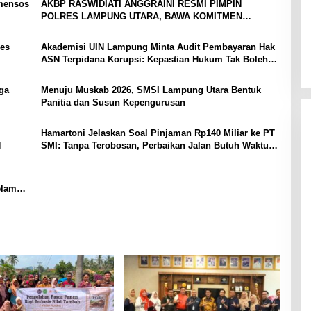
mensos
AKBP RASWIDIATI ANGGRAINI RESMI PIMPIN
POLRES LAMPUNG UTARA, BAWA KOMITMEN
PERKUAT KAMTIBMAS DAN PELAYANAN PRESISI
es
Akademisi UIN Lampung Minta Audit Pembayaran Hak
ASN Terpidana Korupsi: Kepastian Hukum Tak Boleh
Berlarut
ga
Menuju Muskab 2026, SMSI Lampung Utara Bentuk
Panitia dan Susun Kepengurusan
Hamartoni Jelaskan Soal Pinjaman Rp140 Miliar ke PT
N
SMI: Tanpa Terobosan, Perbaikan Jalan Butuh Waktu
Bertahun-tahun
elama