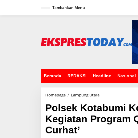
L
Tambahkan Menu
e
w
a
t
i
k
e
k
o
n
t
e
n
Beranda
REDAKSI
Headline
Nasional
Homepage
/
Lampung Utara
P
o
Polsek Kotabumi K
l
s
Kegiatan Program Q
e
k
Curhat’
K
o