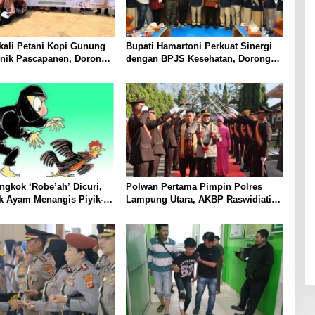
ali Petani Kopi Gunung
Bupati Hamartoni Perkuat Sinergi
knik Pascapanen, Dorong
dengan BPJS Kesehatan, Dorong
l Hasil Panen Meningkat
Layanan Kesehatan Makin Cepat
dan Mudah
gkok ‘Robe’ah’ Dicuri,
Polwan Pertama Pimpin Polres
k Ayam Menangis Piyik-
Lampung Utara, AKBP Raswidiati
rga Gang Jalaba Kotabumi
Disambut Tradisi Pedang Pora