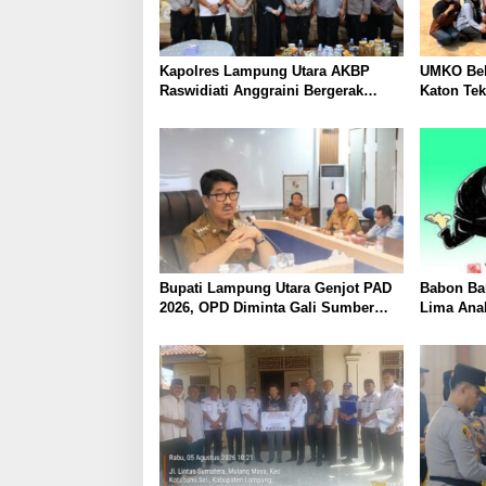
Kapolres Lampung Utara AKBP
UMKO Bek
Raswidiati Anggraini Bergerak
Katon Te
Cepat, Rangkul Tokoh Masyarakat
Nilai Jua
dan Adat Perkuat Kamtibmas
Bupati Lampung Utara Genjot PAD
Babon Ban
2026, OPD Diminta Gali Sumber
Lima Ana
Pendapatan Baru hingga
Piyik, Wa
Optimalkan PBB-P2
Heboh