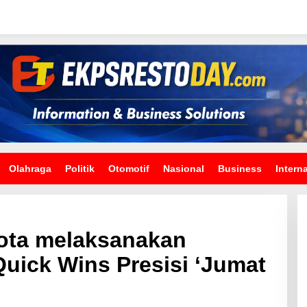
Olahraga
Politik
Otomotif
Nasional
Business
Intern
ota melaksanakan
uick Wins Presisi ‘Jumat