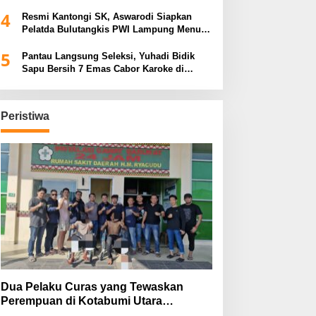
Tiga Venue Pelaksanaan Soeratin Cup
4
Piala Gubernur Lampung
Resmi Kantongi SK, Aswarodi Siapkan
Pelatda Bulutangkis PWI Lampung Menuju
Porwanas 2027
5
Pantau Langsung Seleksi, Yuhadi Bidik
Sapu Bersih 7 Emas Cabor Karoke di
Porwanas 2027
Peristiwa
Dua Pelaku Curas yang Tewaskan
Perempuan di Kotabumi Utara
Ditangkap, Polisi Ungkap Motif