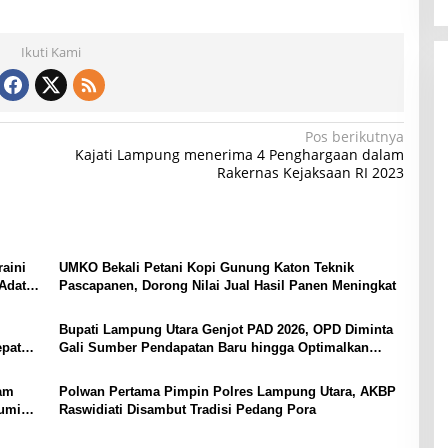
Ikuti Kami
Pos berikutnya
Kajati Lampung menerima 4 Penghargaan dalam
Rakernas Kejaksaan RI 2023
aini
UMKO Bekali Petani Kopi Gunung Katon Teknik
Adat
Pascapanen, Dorong Nilai Jual Hasil Panen Meningkat
Bupati Lampung Utara Genjot PAD 2026, OPD Diminta
epat
Gali Sumber Pendapatan Baru hingga Optimalkan
PBB-P2
yam
Polwan Pertama Pimpin Polres Lampung Utara, AKBP
bumi
Raswidiati Disambut Tradisi Pedang Pora