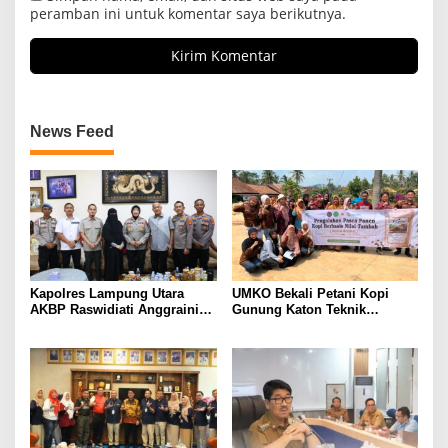
peramban ini untuk komentar saya berikutnya.
News Feed
Kapolres Lampung Utara
UMKO Bekali Petani Kopi
AKBP Raswidiati Anggraini
Gunung Katon Teknik
Bergerak Cepat, Rangkul
Pascapanen, Dorong Nilai
Tokoh Masyarakat dan Adat
Jual Hasil Panen Meningkat
Perkuat Kamtibmas