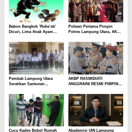
Babon Bangkok ‘Robe’ah’
Polwan Pertama Pimpin
Dicuri, Lima Anak Ayam
Polres Lampung Utara, AKBP
Menangis Piyik-Piyik, Warga
Raswidiati Disambut Tradisi
Gang Jalaba Kotabumi Heboh
Pedang Pora
Pemkab Lampung Utara
AKBP RASWIDIATI
Serahkan Santunan
ANGGRAINI RESMI PIMPIN
Kemensos kepada Keluarga
POLRES LAMPUNG UTARA,
Korban Kebakaran
BAWA KOMITMEN PERKUAT
KAMTIBMAS DAN
PELAYANAN PRESISI
Cucu Kades Bobol Rumah
Akademisi UIN Lampung