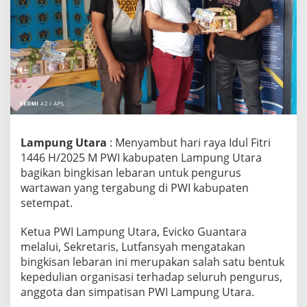
a
g
i
k
a
n
B
i
n
g
k
Lampung Utara
: Menyambut hari raya Idul Fitri
i
1446 H/2025 M PWI kabupaten Lampung Utara
s
bagikan bingkisan lebaran untuk pengurus
a
n
wartawan yang tergabung di PWI kabupaten
L
setempat.
e
b
Ketua PWI Lampung Utara, Evicko Guantara
a
melalui, Sekretaris, Lutfansyah mengatakan
r
a
bingkisan lebaran ini merupakan salah satu bentuk
n
kepedulian organisasi terhadap seluruh pengurus,
anggota dan simpatisan PWI Lampung Utara.