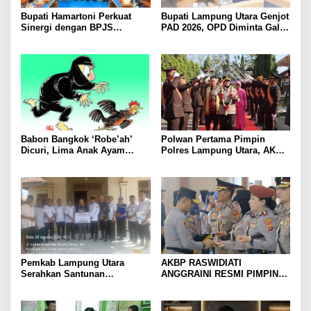
Bupati Hamartoni Perkuat
Bupati Lampung Utara Genjot
Sinergi dengan BPJS
PAD 2026, OPD Diminta Gali
Kesehatan, Dorong Layanan
Sumber Pendapatan Baru
Kesehatan Makin Cepat dan
hingga Optimalkan PBB-P2
Mudah
Babon Bangkok ‘Robe’ah’
Polwan Pertama Pimpin
Dicuri, Lima Anak Ayam
Polres Lampung Utara, AKBP
Menangis Piyik-Piyik, Warga
Raswidiati Disambut Tradisi
Gang Jalaba Kotabumi Heboh
Pedang Pora
Pemkab Lampung Utara
AKBP RASWIDIATI
Serahkan Santunan
ANGGRAINI RESMI PIMPIN
Kemensos kepada Keluarga
POLRES LAMPUNG UTARA,
Korban Kebakaran
BAWA KOMITMEN PERKUAT
KAMTIBMAS DAN