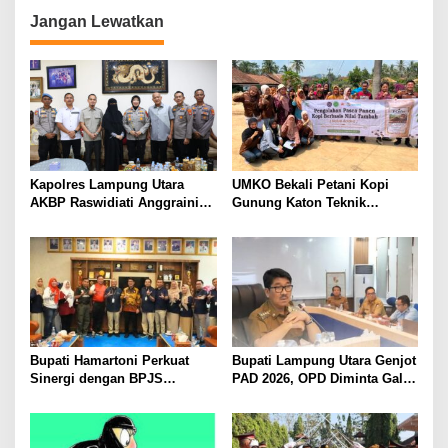
Kandung Selama Empat
Tahun, Nyaris Diamuk Massa
Jangan Lewatkan
Kapolres Lampung Utara
UMKO Bekali Petani Kopi
AKBP Raswidiati Anggraini
Gunung Katon Teknik
Bergerak Cepat, Rangkul
Pascapanen, Dorong Nilai
Tokoh Masyarakat dan Adat
Jual Hasil Panen Meningkat
Perkuat Kamtibmas
Bupati Hamartoni Perkuat
Bupati Lampung Utara Genjot
Sinergi dengan BPJS
PAD 2026, OPD Diminta Gali
Kesehatan, Dorong Layanan
Sumber Pendapatan Baru
Kesehatan Makin Cepat dan
hingga Optimalkan PBB-P2
Mudah