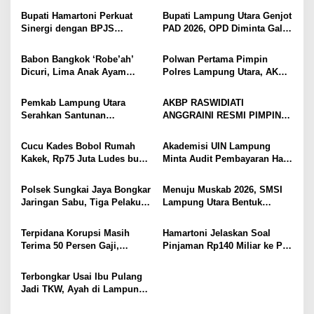
Tokoh Masyarakat dan Adat
Jual Hasil Panen Meningkat
p
Bupati Hamartoni Perkuat
Bupati Lampung Utara Genjot
Perkuat Kamtibmas
Sinergi dengan BPJS
PAD 2026, OPD Diminta Gali
o
Kesehatan, Dorong Layanan
Sumber Pendapatan Baru
s
Kesehatan Makin Cepat dan
hingga Optimalkan PBB-P2
Babon Bangkok ‘Robe’ah’
Polwan Pertama Pimpin
Mudah
Dicuri, Lima Anak Ayam
Polres Lampung Utara, AKBP
Menangis Piyik-Piyik, Warga
Raswidiati Disambut Tradisi
Gang Jalaba Kotabumi Heboh
Pedang Pora
Pemkab Lampung Utara
AKBP RASWIDIATI
Serahkan Santunan
ANGGRAINI RESMI PIMPIN
Kemensos kepada Keluarga
POLRES LAMPUNG UTARA,
Korban Kebakaran
BAWA KOMITMEN PERKUAT
Cucu Kades Bobol Rumah
Akademisi UIN Lampung
KAMTIBMAS DAN
Kakek, Rp75 Juta Ludes buat
Minta Audit Pembayaran Hak
PELAYANAN PRESISI
Judol, Diringkus dan
ASN Terpidana Korupsi:
Ditembak Polisi
Kepastian Hukum Tak Boleh
Polsek Sungkai Jaya Bongkar
Menuju Muskab 2026, SMSI
Berlarut
Jaringan Sabu, Tiga Pelaku
Lampung Utara Bentuk
Dibekuk
Panitia dan Susun
Kepengurusan
Terpidana Korupsi Masih
Hamartoni Jelaskan Soal
Terima 50 Persen Gaji,
Pinjaman Rp140 Miliar ke PT
BKSDM Lampung Utara;
SMI: Tanpa Terobosan,
Tunggu Keputusan BKN
Perbaikan Jalan Butuh Waktu
Terbongkar Usai Ibu Pulang
Bertahun-tahun
Jadi TKW, Ayah di Lampung
Utara Diduga Cabuli Anak