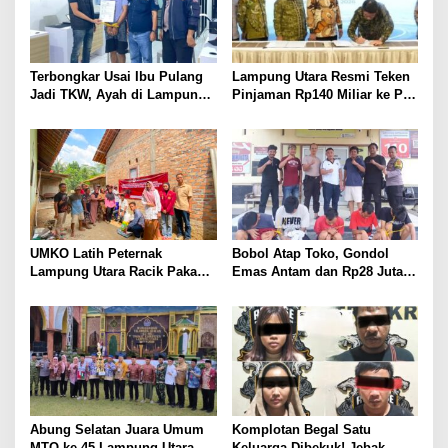
Terbongkar Usai Ibu Pulang
Lampung Utara Resmi Teken
Jadi TKW, Ayah di Lampung
Pinjaman Rp140 Miliar ke PT
Utara Diduga Cabuli Anak
SMI untuk Perbaikan 17 Ruas
Kandung Selama Empat
Jalan
Tahun, Nyaris Diamuk Massa
UMKO Latih Peternak
Bobol Atap Toko, Gondol
Lampung Utara Racik Pakan
Emas Antam dan Rp28 Juta!
Konsentrat, Solusi Hadapi
Tim 905 Krisna Lamut
Kemarau dan Harga Pakan
Bersama Reskrim Polsek
Mahal
Kotabumi Kota Bekuk
Komplotan Curat
Abung Selatan Juara Umum
Komplotan Begal Satu
MTQ ke-45 Lampung Utara,
Keluarga Dibekuk! Jebak