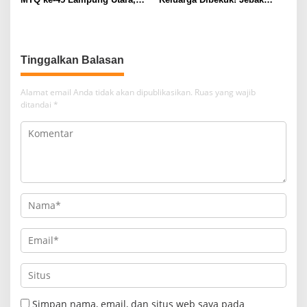
Tuan Rumah Tutup Ajang
Korban Lewat MiChat,
dengan Prestasi Gemilang
Todong Airsoft Gun lalu
Gondol Motor
Tinggalkan Balasan
Alamat email Anda tidak akan dipublikasikan.
Ruas yang wajib
ditandai
*
Simpan nama, email, dan situs web saya pada