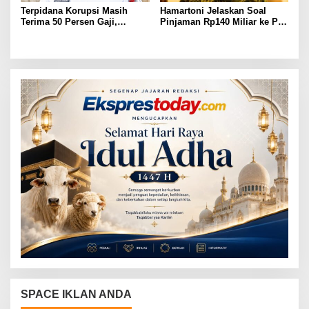
Terpidana Korupsi Masih
Hamartoni Jelaskan Soal
Terima 50 Persen Gaji,
Pinjaman Rp140 Miliar ke PT
BKSDM Lampung Utara;
SMI: Tanpa Terobosan,
Tunggu Keputusan BKN
Perbaikan Jalan Butuh Waktu
Bertahun-tahun
SPACE IKLAN ANDA