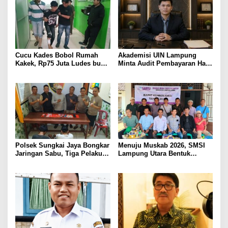
PELAYANAN PRESISI
Cucu Kades Bobol Rumah
Akademisi UIN Lampung
Kakek, Rp75 Juta Ludes buat
Minta Audit Pembayaran Hak
Judol, Diringkus dan
ASN Terpidana Korupsi:
Ditembak Polisi
Kepastian Hukum Tak Boleh
Berlarut
Polsek Sungkai Jaya Bongkar
Menuju Muskab 2026, SMSI
Jaringan Sabu, Tiga Pelaku
Lampung Utara Bentuk
Dibekuk
Panitia dan Susun
Kepengurusan