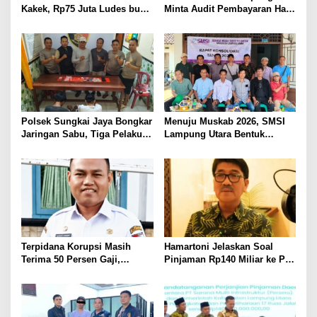
Kakek, Rp75 Juta Ludes buat
Minta Audit Pembayaran Hak
Judol, Diringkus dan
ASN Terpidana Korupsi:
Ditembak Polisi
Kepastian Hukum Tak Boleh
Berlarut
Polsek Sungkai Jaya Bongkar
Menuju Muskab 2026, SMSI
Jaringan Sabu, Tiga Pelaku
Lampung Utara Bentuk
Dibekuk
Panitia dan Susun
Kepengurusan
Terpidana Korupsi Masih
Hamartoni Jelaskan Soal
Terima 50 Persen Gaji,
Pinjaman Rp140 Miliar ke PT
BKSDM Lampung Utara;
SMI: Tanpa Terobosan,
Tunggu Keputusan BKN
Perbaikan Jalan Butuh Waktu
Bertahun-tahun