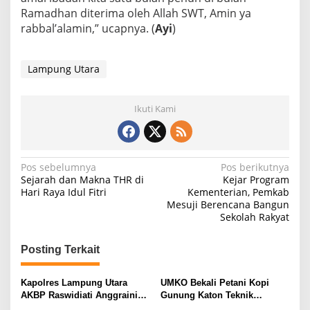
Ramadhan diterima oleh Allah SWT, Amin ya
rabbal’alamin,” ucapnya. (
Ayi
)
Lampung Utara
Ikuti Kami
N
Pos sebelumnya
Pos berikutnya
Sejarah dan Makna THR di
Kejar Program
a
Hari Raya Idul Fitri
Kementerian, Pemkab
Mesuji Berencana Bangun
v
Sekolah Rakyat
i
g
Posting Terkait
a
s
Kapolres Lampung Utara
UMKO Bekali Petani Kopi
AKBP Raswidiati Anggraini
Gunung Katon Teknik
i
Bergerak Cepat, Rangkul
Pascapanen, Dorong Nilai