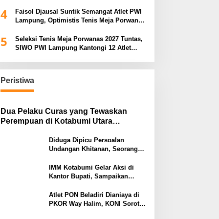
Porwanas 2027
4
Faisol Djausal Suntik Semangat Atlet PWI
Lampung, Optimistis Tenis Meja Porwanas
Bidik Prestasi Nasional
5
Seleksi Tenis Meja Porwanas 2027 Tuntas,
SIWO PWI Lampung Kantongi 12 Atlet
Terbaik Bidik Medali Emas
Peristiwa
Dua Pelaku Curas yang Tewaskan
Perempuan di Kotabumi Utara
Ditangkap, Polisi Ungkap Motif
Ekonomi
Diduga Dipicu Persoalan
Undangan Khitanan, Seorang
Warga Lampung Timur Tewas
Tertembak
IMM Kotabumi Gelar Aksi di
Kantor Bupati, Sampaikan
Sembilan Tuntutan untuk
Pemkab Lampung Utara
Atlet PON Beladiri Dianiaya di
PKOR Way Halim, KONI Soroti
Lemahnya Pengamanan