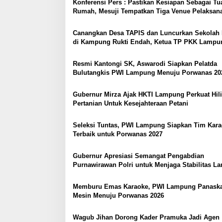
a
Konferensi Pers : Pastikan Kesiapan Sebagai Tu
s
Rumah, Mesuji Tempatkan Tiga Venue Pelaksan
Soeratin Cup Piala Gubernur Lampung
i
Canangkan Desa TAPIS dan Luncurkan Sekolah 
p
di Kampung Rukti Endah, Ketua TP PKK Lampu
Dorong Pembangunan SDM Dimulai dari Desa
o
Resmi Kantongi SK, Aswarodi Siapkan Pelatda
s
Bulutangkis PWI Lampung Menuju Porwanas 20
Gubernur Mirza Ajak HKTI Lampung Perkuat Hili
Pertanian Untuk Kesejahteraan Petani
Seleksi Tuntas, PWI Lampung Siapkan Tim Kar
Terbaik untuk Porwanas 2027
Gubernur Apresiasi Semangat Pengabdian
Purnawirawan Polri untuk Menjaga Stabilitas 
Memburu Emas Karaoke, PWI Lampung Panask
Mesin Menuju Porwanas 2026
Wagub Jihan Dorong Kader Pramuka Jadi Agen