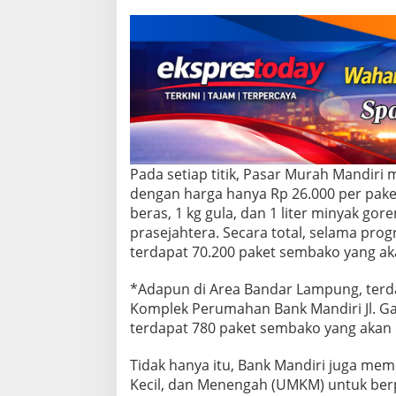
t
i
t
i
k
d
i
S
e
l
u
Pada setiap titik, Pasar Murah Mandiri
r
dengan harga hanya Rp 26.000 per paket
u
beras, 1 kg gula, dan 1 liter minyak g
h
I
prasejahtera. Secara total, selama pro
n
terdapat 70.200 paket sembako yang ak
d
o
*Adapun di Area Bandar Lampung, terdap
n
Komplek Perumahan Bank Mandiri Jl. Gat
e
s
terdapat 780 paket sembako yang akan 
i
a
Tidak hanya itu, Bank Mandiri juga me
Kecil, dan Menengah (UMKM) untuk ber