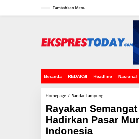
L
Tambahkan Menu
e
w
a
t
i
k
e
k
o
n
t
e
n
Beranda
REDAKSI
Headline
Nasional
Homepage
/
Bandar Lampung
R
a
Rayakan Semangat 
y
a
Hadirkan Pasar Mura
k
a
Indonesia
n
S