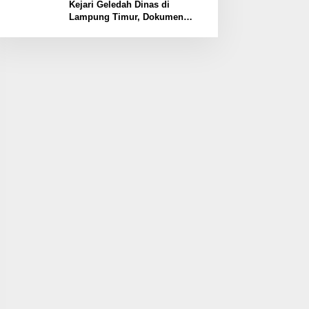
Kawasan
Kejari Geledah Dinas di
Lampung Timur, Dokumen
Proyek Jalan Rp24 Miliar
Diangkut Penyidik