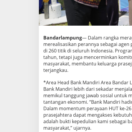
r
i
H
a
d
i
r
Bandarlampung
— Dalam rangka meray
k
merealisasikan perannya sebagai agen
a
n
di 260 titik di seluruh Indonesia. Progr
P
tahun, tetapi juga mencerminkan komit
a
masyarakat, membantu keluarga prase
s
terjangkau.
a
r
M
*Area Head Bank Mandiri Area Bandar
u
Bank Mandiri lebih dari sekadar menjal
r
memikul tanggung jawab sosial untuk
a
tantangan ekonomi. “Bank Mandiri hadir
h
Dalam momentum perayaan HUT ke-26 in
d
i
prasejahtera dapat mengakses kebutuha
2
adalah bukti kepedulian kami sebagai b
6
masyarakat,” ujarnya.
0