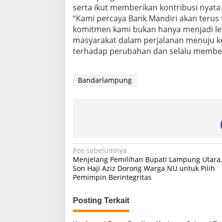
serta ikut memberikan kontribusi nyata
“Kami percaya Bank Mandiri akan teru
komitmen kami bukan hanya menjadi le
masyarakat dalam perjalanan menuju kes
terhadap perubahan dan selalu memberi
Bandarlampung
N
Pos sebelumnya
Menjelang Pemilihan Bupati Lampung Utara,
a
Son Haji Aziz Dorong Warga NU untuk Pilih
Pemimpin Berintegritas
v
i
Posting Terkait
g