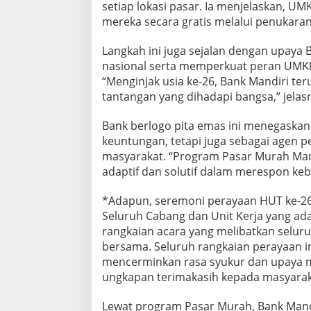
setiap lokasi pasar. Ia menjelaskan, UM
mereka secara gratis melalui penukara
Langkah ini juga sejalan dengan upay
nasional serta memperkuat peran UMKM
“Menginjak usia ke-26, Bank Mandiri ter
tantangan yang dihadapi bangsa,” jelas
Bank berlogo pita emas ini menegaska
keuntungan, tetapi juga sebagai agen 
masyarakat. “Program Pasar Murah Man
adaptif dan solutif dalam merespon ke
*Adapun, seremoni perayaan HUT ke-26
Seluruh Cabang dan Unit Kerja yang ad
rangkaian acara yang melibatkan selur
bersama. Seluruh rangkaian perayaan in
mencerminkan rasa syukur dan upaya me
ungkapan terimakasih kepada masyara
Lewat program Pasar Murah, Bank Mandi