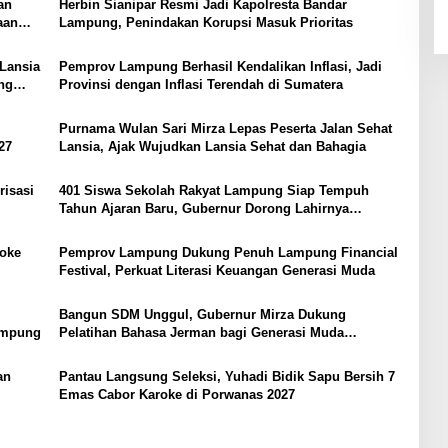
an
Herbin Sianipar Resmi Jadi Kapolresta Bandar
aan
Lampung, Penindakan Korupsi Masuk Prioritas
Lansia
Pemprov Lampung Berhasil Kendalikan Inflasi, Jadi
ng
Provinsi dengan Inflasi Terendah di Sumatera
Purnama Wulan Sari Mirza Lepas Peserta Jalan Sehat
27
Lansia, Ajak Wujudkan Lansia Sehat dan Bahagia
risasi
401 Siswa Sekolah Rakyat Lampung Siap Tempuh
Tahun Ajaran Baru, Gubernur Dorong Lahirnya
Generasi Emas
aoke
Pemprov Lampung Dukung Penuh Lampung Financial
Festival, Perkuat Literasi Keuangan Generasi Muda
Bangun SDM Unggul, Gubernur Mirza Dukung
Lampung
Pelatihan Bahasa Jerman bagi Generasi Muda
Lampung
an
Pantau Langsung Seleksi, Yuhadi Bidik Sapu Bersih 7
Emas Cabor Karoke di Porwanas 2027