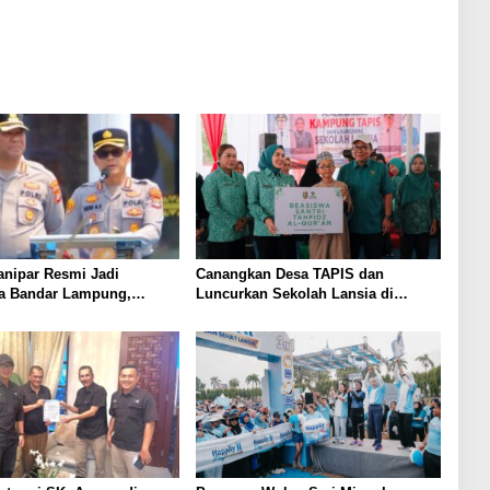
anipar Resmi Jadi
Canangkan Desa TAPIS dan
ta Bandar Lampung,
Luncurkan Sekolah Lansia di
an Korupsi Masuk
Kampung Rukti Endah, Ketua TP
PKK Lampung Dorong
Pembangunan SDM Dimulai dari
Desa