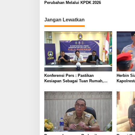
Perubahan Melalui KPDK 2026
Jangan Lewatkan
Konferensi Pers : Pastikan
Herbin Si
Kesiapan Sebagai Tuan Rumah,
Kapolres
Mesuji Tempatkan Tiga Venue
Penindak
Pelaksanaan Soeratin Cup Piala
Prioritas
Gubernur Lampung