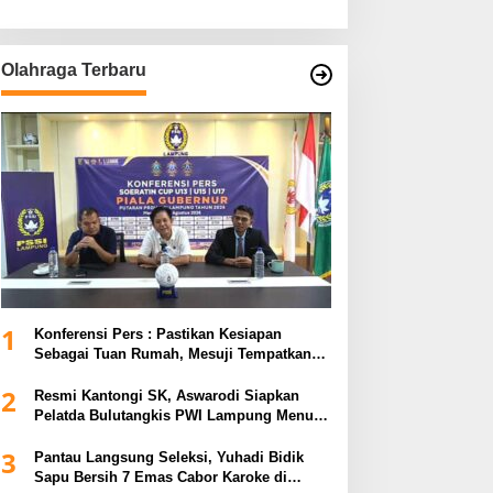
Olahraga Terbaru
1
Konferensi Pers : Pastikan Kesiapan
Sebagai Tuan Rumah, Mesuji Tempatkan
Tiga Venue Pelaksanaan Soeratin Cup
2
Piala Gubernur Lampung
Resmi Kantongi SK, Aswarodi Siapkan
Pelatda Bulutangkis PWI Lampung Menuju
Porwanas 2027
3
Pantau Langsung Seleksi, Yuhadi Bidik
Sapu Bersih 7 Emas Cabor Karoke di