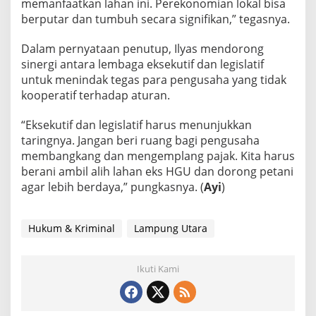
memanfaatkan lahan ini. Perekonomian lokal bisa
h
S
berputar dan tumbuh secara signifikan,” tegasnya.
t
r
Dalam pernyataan penutup, Ilyas mendorong
a
sinergi antara lembaga eksekutif dan legislatif
t
untuk menindak tegas para pengusaha yang tidak
e
g
kooperatif terhadap aturan.
i
s
“Eksekutif dan legislatif harus menunjukkan
:
taringnya. Jangan beri ruang bagi pengusaha
J
membangkang dan mengemplang pajak. Kita harus
a
n
berani ambil alih lahan eks HGU dan dorong petani
g
agar lebih berdaya,” pungkasnya. (
Ayi
)
a
n
B
Hukum & Kriminal
Lampung Utara
i
a
r
Ikuti Kami
k
a
n
L