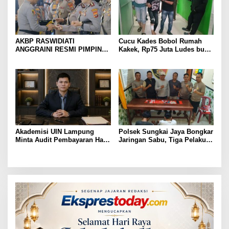
AKBP RASWIDIATI
Cucu Kades Bobol Rumah
ANGGRAINI RESMI PIMPIN
Kakek, Rp75 Juta Ludes buat
POLRES LAMPUNG UTARA,
Judol, Diringkus dan
BAWA KOMITMEN PERKUAT
Ditembak Polisi
KAMTIBMAS DAN
PELAYANAN PRESISI
Akademisi UIN Lampung
Polsek Sungkai Jaya Bongkar
Minta Audit Pembayaran Hak
Jaringan Sabu, Tiga Pelaku
ASN Terpidana Korupsi:
Dibekuk
Kepastian Hukum Tak Boleh
Berlarut