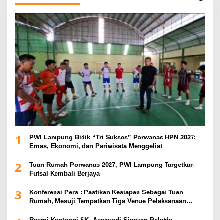
1
PWI Lampung Bidik “Tri Sukses” Porwanas-HPN 2027:
Emas, Ekonomi, dan Pariwisata Menggeliat
2
Tuan Rumah Porwanas 2027, PWI Lampung Targetkan
Futsal Kembali Berjaya
3
Konferensi Pers : Pastikan Kesiapan Sebagai Tuan
Rumah, Mesuji Tempatkan Tiga Venue Pelaksanaan
Soeratin Cup Piala Gubernur Lampung
Resmi Kantongi SK, Aswarodi Siapkan Pelatda