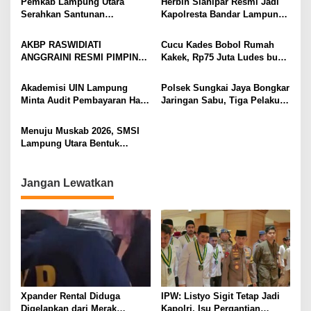
Pemkab Lampung Utara
Herbin Sianipar Resmi Jadi
Serahkan Santunan
Kapolresta Bandar Lampung,
Kemensos kepada Keluarga
Penindakan Korupsi Masuk
Korban Kebakaran
Prioritas
AKBP RASWIDIATI
Cucu Kades Bobol Rumah
ANGGRAINI RESMI PIMPIN
Kakek, Rp75 Juta Ludes buat
POLRES LAMPUNG UTARA,
Judol, Diringkus dan
BAWA KOMITMEN PERKUAT
Ditembak Polisi
Akademisi UIN Lampung
Polsek Sungkai Jaya Bongkar
KAMTIBMAS DAN
Minta Audit Pembayaran Hak
Jaringan Sabu, Tiga Pelaku
PELAYANAN PRESISI
ASN Terpidana Korupsi:
Dibekuk
Kepastian Hukum Tak Boleh
Menuju Muskab 2026, SMSI
Berlarut
Lampung Utara Bentuk
Panitia dan Susun
Kepengurusan
Jangan Lewatkan
Xpander Rental Diduga
IPW: Listyo Sigit Tetap Jadi
Digelapkan dari Merak
Kapolri, Isu Pergantian