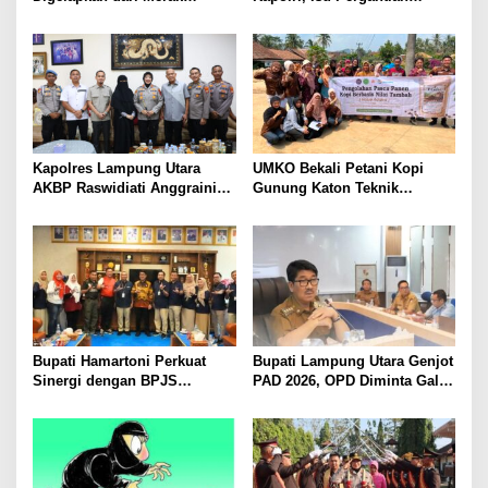
Diamankan di Bakauheni,
Diduga Dihembuskan
Pengemudinya Prajurit TNI
Kawanan Febrie Adriansyah
AL
Kapolres Lampung Utara
UMKO Bekali Petani Kopi
AKBP Raswidiati Anggraini
Gunung Katon Teknik
Bergerak Cepat, Rangkul
Pascapanen, Dorong Nilai
Tokoh Masyarakat dan Adat
Jual Hasil Panen Meningkat
Perkuat Kamtibmas
Bupati Hamartoni Perkuat
Bupati Lampung Utara Genjot
Sinergi dengan BPJS
PAD 2026, OPD Diminta Gali
Kesehatan, Dorong Layanan
Sumber Pendapatan Baru
Kesehatan Makin Cepat dan
hingga Optimalkan PBB-P2
Mudah