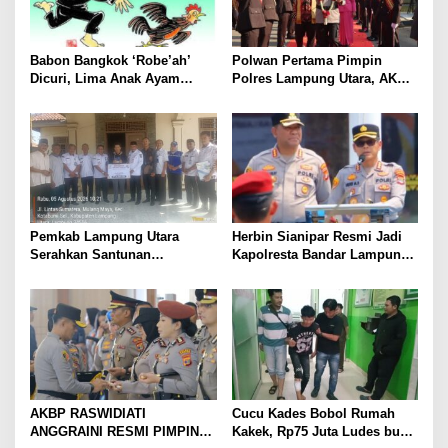
Babon Bangkok ‘Robe’ah’
Polwan Pertama Pimpin
Dicuri, Lima Anak Ayam
Polres Lampung Utara, AKBP
Menangis Piyik-Piyik, Warga
Raswidiati Disambut Tradisi
Gang Jalaba Kotabumi Heboh
Pedang Pora
Pemkab Lampung Utara
Herbin Sianipar Resmi Jadi
Serahkan Santunan
Kapolresta Bandar Lampung,
Kemensos kepada Keluarga
Penindakan Korupsi Masuk
Korban Kebakaran
Prioritas
AKBP RASWIDIATI
Cucu Kades Bobol Rumah
ANGGRAINI RESMI PIMPIN
Kakek, Rp75 Juta Ludes buat