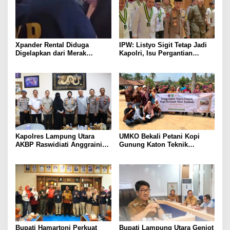
Xpander Rental Diduga
IPW: Listyo Sigit Tetap Jadi
Digelapkan dari Merak
Kapolri, Isu Pergantian
Diamankan di Bakauheni,
Diduga Dihembuskan
Pengemudinya Prajurit TNI
Kawanan Febrie Adriansyah
AL
Kapolres Lampung Utara
UMKO Bekali Petani Kopi
AKBP Raswidiati Anggraini
Gunung Katon Teknik
Bergerak Cepat, Rangkul
Pascapanen, Dorong Nilai
Tokoh Masyarakat dan Adat
Jual Hasil Panen Meningkat
Perkuat Kamtibmas
Bupati Hamartoni Perkuat
Bupati Lampung Utara Genjot