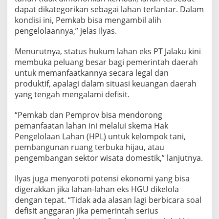
k
dapat dikategorikan sebagai lahan terlantar. Dalam
P
e
kondisi ini, Pemkab bisa mengambil alih
m
pengelolaannya,” jelas Ilyas.
k
a
Menurutnya, status hukum lahan eks PT Jalaku kini
b
membuka peluang besar bagi pemerintah daerah
L
a
untuk memanfaatkannya secara legal dan
m
produktif, apalagi dalam situasi keuangan daerah
p
yang tengah mengalami defisit.
u
r
“Pemkab dan Pemprov bisa mendorong
a
A
pemanfaatan lahan ini melalui skema Hak
m
Pengelolaan Lahan (HPL) untuk kelompok tani,
b
pembangunan ruang terbuka hijau, atau
i
pengembangan sektor wisata domestik,” lanjutnya.
l
L
a
Ilyas juga menyoroti potensi ekonomi yang bisa
n
digerakkan jika lahan-lahan eks HGU dikelola
g
dengan tepat. “Tidak ada alasan lagi berbicara soal
k
defisit anggaran jika pemerintah serius
a