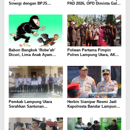
Sinergi dengan BPJS
PAD 2026, OPD Diminta Gali
Kesehatan, Dorong Layanan
Sumber Pendapatan Baru
Kesehatan Makin Cepat dan
hingga Optimalkan PBB-P2
Mudah
Babon Bangkok ‘Robe’ah’
Polwan Pertama Pimpin
Dicuri, Lima Anak Ayam
Polres Lampung Utara, AKBP
Menangis Piyik-Piyik, Warga
Raswidiati Disambut Tradisi
Gang Jalaba Kotabumi Heboh
Pedang Pora
Pemkab Lampung Utara
Herbin Sianipar Resmi Jadi
Serahkan Santunan
Kapolresta Bandar Lampung,
Kemensos kepada Keluarga
Penindakan Korupsi Masuk
Korban Kebakaran
Prioritas