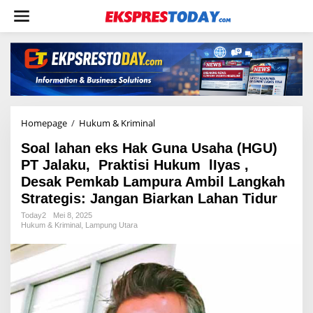
L
e
w
a
t
i
k
e
k
o
Homepage
/
Hukum & Kriminal
S
n
o
t
Soal lahan eks Hak Guna Usaha (HGU)
a
e
l
PT Jalaku, Praktisi Hukum lIyas ,
n
l
Desak Pemkab Lampura Ambil Langkah
a
Strategis: Jangan Biarkan Lahan Tidur
h
a
Today2
Mei 8, 2025
n
Hukum & Kriminal
,
Lampung Utara
e
k
s
H
a
k
G