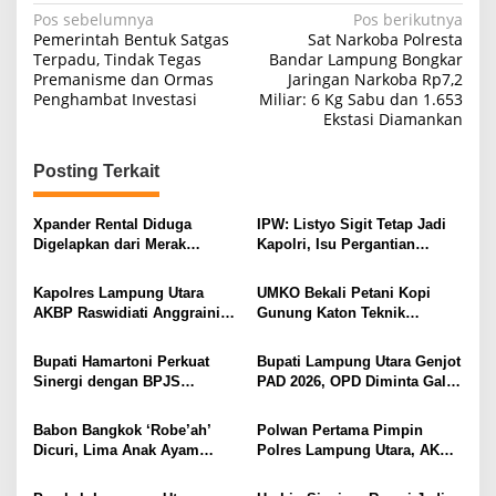
a
N
Pos sebelumnya
Pos berikutnya
h
Pemerintah Bentuk Satgas
Sat Narkoba Polresta
a
a
Terpadu, Tindak Tegas
Bandar Lampung Bongkar
n
Premanisme dan Ormas
Jaringan Narkoba Rp7,2
v
T
Penghambat Investasi
Miliar: 6 Kg Sabu dan 1.653
i
i
Ekstasi Diamankan
d
g
u
r
Posting Terkait
a
s
Xpander Rental Diduga
IPW: Listyo Sigit Tetap Jadi
i
Digelapkan dari Merak
Kapolri, Isu Pergantian
Diamankan di Bakauheni,
Diduga Dihembuskan
p
Pengemudinya Prajurit TNI
Kawanan Febrie Adriansyah
Kapolres Lampung Utara
UMKO Bekali Petani Kopi
o
AL
AKBP Raswidiati Anggraini
Gunung Katon Teknik
s
Bergerak Cepat, Rangkul
Pascapanen, Dorong Nilai
Tokoh Masyarakat dan Adat
Jual Hasil Panen Meningkat
Bupati Hamartoni Perkuat
Bupati Lampung Utara Genjot
Perkuat Kamtibmas
Sinergi dengan BPJS
PAD 2026, OPD Diminta Gali
Kesehatan, Dorong Layanan
Sumber Pendapatan Baru
Kesehatan Makin Cepat dan
hingga Optimalkan PBB-P2
Babon Bangkok ‘Robe’ah’
Polwan Pertama Pimpin
Mudah
Dicuri, Lima Anak Ayam
Polres Lampung Utara, AKBP
Menangis Piyik-Piyik, Warga
Raswidiati Disambut Tradisi
Gang Jalaba Kotabumi Heboh
Pedang Pora