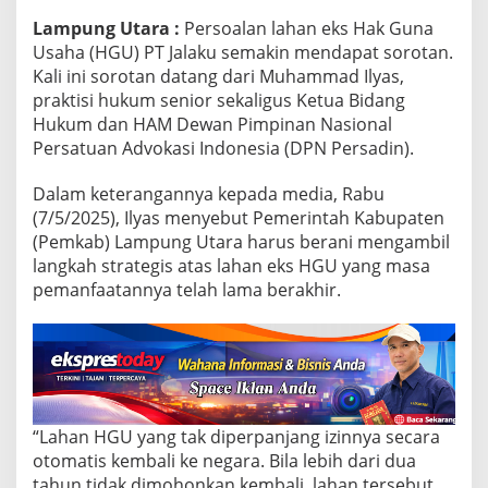
r
a
Lampung Utara :
Persoalan lahan eks Hak Guna
k
Usaha (HGU) PT Jalaku semakin mendapat sorotan.
t
Kali ini sorotan datang dari Muhammad Ilyas,
i
praktisi hukum senior sekaligus Ketua Bidang
s
i
Hukum dan HAM Dewan Pimpinan Nasional
H
Persatuan Advokasi Indonesia (DPN Persadin).
u
k
Dalam keterangannya kepada media, Rabu
u
(7/5/2025), Ilyas menyebut Pemerintah Kabupaten
m
(Pemkab) Lampung Utara harus berani mengambil
l
langkah strategis atas lahan eks HGU yang masa
I
pemanfaatannya telah lama berakhir.
y
a
s
,
D
e
“Lahan HGU yang tak diperpanjang izinnya secara
s
otomatis kembali ke negara. Bila lebih dari dua
a
tahun tidak dimohonkan kembali, lahan tersebut