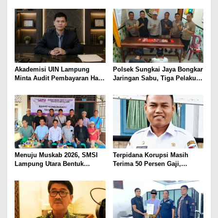
POLRES LAMPUNG UTARA,
Judol, Diringkus dan
BAWA KOMITMEN PERKUAT
Ditembak Polisi
KAMTIBMAS DAN
PELAYANAN PRESISI
Akademisi UIN Lampung
Polsek Sungkai Jaya Bongkar
Minta Audit Pembayaran Hak
Jaringan Sabu, Tiga Pelaku
ASN Terpidana Korupsi:
Dibekuk
Kepastian Hukum Tak Boleh
Berlarut
Menuju Muskab 2026, SMSI
Terpidana Korupsi Masih
Lampung Utara Bentuk
Terima 50 Persen Gaji,
Panitia dan Susun
BKSDM Lampung Utara;
Kepengurusan
Tunggu Keputusan BKN