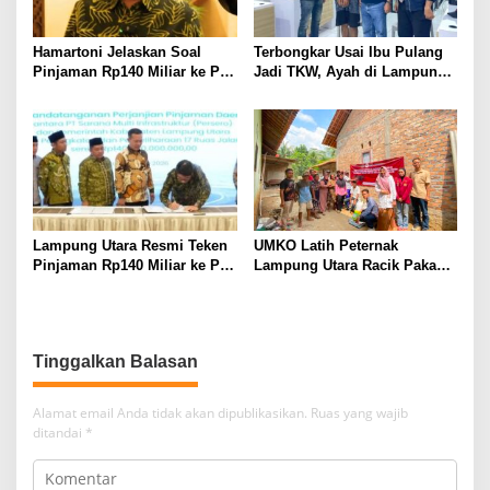
Hamartoni Jelaskan Soal
Terbongkar Usai Ibu Pulang
Pinjaman Rp140 Miliar ke PT
Jadi TKW, Ayah di Lampung
SMI: Tanpa Terobosan,
Utara Diduga Cabuli Anak
Perbaikan Jalan Butuh Waktu
Kandung Selama Empat
Bertahun-tahun
Tahun, Nyaris Diamuk Massa
Lampung Utara Resmi Teken
UMKO Latih Peternak
Pinjaman Rp140 Miliar ke PT
Lampung Utara Racik Pakan
SMI untuk Perbaikan 17 Ruas
Konsentrat, Solusi Hadapi
Jalan
Kemarau dan Harga Pakan
Mahal
Tinggalkan Balasan
Alamat email Anda tidak akan dipublikasikan.
Ruas yang wajib
ditandai
*