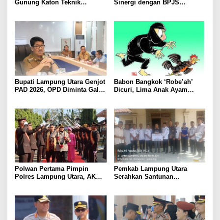
Gunung Katon Teknik
Sinergi dengan BPJS
Pascapanen, Dorong Nilai
Kesehatan, Dorong Layanan
Jual Hasil Panen Meningkat
Kesehatan Makin Cepat dan
Mudah
Bupati Lampung Utara Genjot
Babon Bangkok ‘Robe’ah’
PAD 2026, OPD Diminta Gali
Dicuri, Lima Anak Ayam
Sumber Pendapatan Baru
Menangis Piyik-Piyik, Warga
hingga Optimalkan PBB-P2
Gang Jalaba Kotabumi Heboh
Polwan Pertama Pimpin
Pemkab Lampung Utara
Polres Lampung Utara, AKBP
Serahkan Santunan
Raswidiati Disambut Tradisi
Kemensos kepada Keluarga
Pedang Pora
Korban Kebakaran