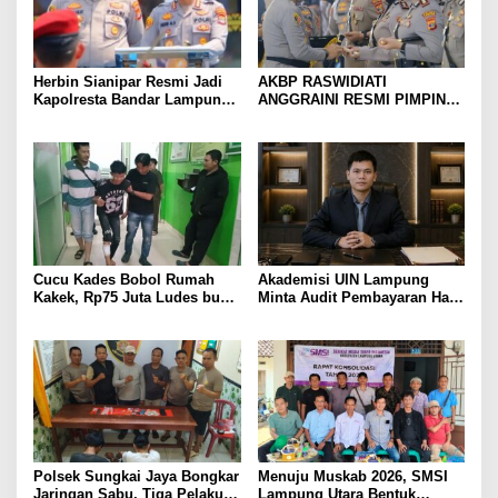
Herbin Sianipar Resmi Jadi
AKBP RASWIDIATI
Kapolresta Bandar Lampung,
ANGGRAINI RESMI PIMPIN
Penindakan Korupsi Masuk
POLRES LAMPUNG UTARA,
Prioritas
BAWA KOMITMEN PERKUAT
KAMTIBMAS DAN
PELAYANAN PRESISI
Cucu Kades Bobol Rumah
Akademisi UIN Lampung
Kakek, Rp75 Juta Ludes buat
Minta Audit Pembayaran Hak
Judol, Diringkus dan
ASN Terpidana Korupsi:
Ditembak Polisi
Kepastian Hukum Tak Boleh
Berlarut
Polsek Sungkai Jaya Bongkar
Menuju Muskab 2026, SMSI
Jaringan Sabu, Tiga Pelaku
Lampung Utara Bentuk