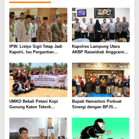
IPW: Listyo Sigit Tetap Jadi
Kapolres Lampung Utara
Kapolri, Isu Pergantian
AKBP Raswidiati Anggraini
Diduga Dihembuskan
Bergerak Cepat, Rangkul
Kawanan Febrie Adriansyah
Tokoh Masyarakat dan Adat
Perkuat Kamtibmas
UMKO Bekali Petani Kopi
Bupati Hamartoni Perkuat
Gunung Katon Teknik
Sinergi dengan BPJS
Pascapanen, Dorong Nilai
Kesehatan, Dorong Layanan
Jual Hasil Panen Meningkat
Kesehatan Makin Cepat dan
Mudah