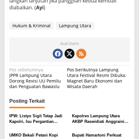
langkah lanjutan jika panggilan kedua kembali
diabaikan. (
Ayi
)
Hukum & Kriminal
Lampung Utara
Ikuti Kami
N
Pos sebelumnya
Pos berikutnya
Lampung
JPPR Lampung Utara
Utara Festival Resmi Dibuka:
a
Dorong Revisi UU Pemilu
Magnet Baru Ekonomi dan
dan Penguatan Bawaslu
Wisata Daerah
v
i
Posting Terkait
g
a
IPW: Listyo Sigit Tetap Jadi
Kapolres Lampung Utara
s
Kapolri, Isu Pergantian
AKBP Raswidiati Anggraini
Diduga Dihembuskan
Bergerak Cepat, Rangkul
i
Kawanan Febrie Adriansyah
Tokoh Masyarakat dan Adat
UMKO Bekali Petani Kopi
Bupati Hamartoni Perkuat
Perkuat Kamtibmas