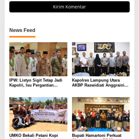
News Feed
IPW: Listyo Sigit Tetap Jadi
Kapolres Lampung Utara
Kapolri, Isu Pergantian
AKBP Raswidiati Anggraini
Diduga Dihembuskan
Bergerak Cepat, Rangkul
Kawanan Febrie Adriansyah
Tokoh Masyarakat dan Adat
Perkuat Kamtibmas
UMKO Bekali Petani Kopi
Bupati Hamartoni Perkuat