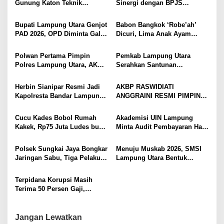
p
Gunung Katon Teknik
Sinergi dengan BPJS
Pascapanen, Dorong Nilai
Kesehatan, Dorong Layanan
o
Jual Hasil Panen Meningkat
Kesehatan Makin Cepat dan
Bupati Lampung Utara Genjot
Babon Bangkok ‘Robe’ah’
s
Mudah
PAD 2026, OPD Diminta Gali
Dicuri, Lima Anak Ayam
Sumber Pendapatan Baru
Menangis Piyik-Piyik, Warga
hingga Optimalkan PBB-P2
Gang Jalaba Kotabumi Heboh
Polwan Pertama Pimpin
Pemkab Lampung Utara
Polres Lampung Utara, AKBP
Serahkan Santunan
Raswidiati Disambut Tradisi
Kemensos kepada Keluarga
Pedang Pora
Korban Kebakaran
Herbin Sianipar Resmi Jadi
AKBP RASWIDIATI
Kapolresta Bandar Lampung,
ANGGRAINI RESMI PIMPIN
Penindakan Korupsi Masuk
POLRES LAMPUNG UTARA,
Prioritas
BAWA KOMITMEN PERKUAT
Cucu Kades Bobol Rumah
Akademisi UIN Lampung
KAMTIBMAS DAN
Kakek, Rp75 Juta Ludes buat
Minta Audit Pembayaran Hak
PELAYANAN PRESISI
Judol, Diringkus dan
ASN Terpidana Korupsi:
Ditembak Polisi
Kepastian Hukum Tak Boleh
Polsek Sungkai Jaya Bongkar
Menuju Muskab 2026, SMSI
Berlarut
Jaringan Sabu, Tiga Pelaku
Lampung Utara Bentuk
Dibekuk
Panitia dan Susun
Kepengurusan
Terpidana Korupsi Masih
Terima 50 Persen Gaji,
BKSDM Lampung Utara;
Tunggu Keputusan BKN
Jangan Lewatkan