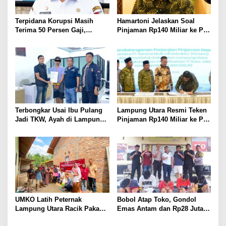
Terpidana Korupsi Masih
Hamartoni Jelaskan Soal
Terima 50 Persen Gaji,
Pinjaman Rp140 Miliar ke PT
BKSDM Lampung Utara;
SMI: Tanpa Terobosan,
Tunggu Keputusan BKN
Perbaikan Jalan Butuh Waktu
Bertahun-tahun
Terbongkar Usai Ibu Pulang
Lampung Utara Resmi Teken
Jadi TKW, Ayah di Lampung
Pinjaman Rp140 Miliar ke PT
Utara Diduga Cabuli Anak
SMI untuk Perbaikan 17 Ruas
Kandung Selama Empat
Jalan
Tahun, Nyaris Diamuk Massa
UMKO Latih Peternak
Bobol Atap Toko, Gondol
Lampung Utara Racik Pakan
Emas Antam dan Rp28 Juta!
Konsentrat, Solusi Hadapi
Tim 905 Krisna Lamut