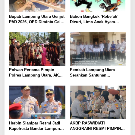
Bupati Lampung Utara Genjot
Babon Bangkok ‘Robe’ah’
PAD 2026, OPD Diminta Gali
Dicuri, Lima Anak Ayam
Sumber Pendapatan Baru
Menangis Piyik-Piyik, Warga
hingga Optimalkan PBB-P2
Gang Jalaba Kotabumi Heboh
Polwan Pertama Pimpin
Pemkab Lampung Utara
Polres Lampung Utara, AKBP
Serahkan Santunan
Raswidiati Disambut Tradisi
Kemensos kepada Keluarga
Pedang Pora
Korban Kebakaran
Herbin Sianipar Resmi Jadi
AKBP RASWIDIATI
Kapolresta Bandar Lampung,
ANGGRAINI RESMI PIMPIN
Penindakan Korupsi Masuk
POLRES LAMPUNG UTARA,