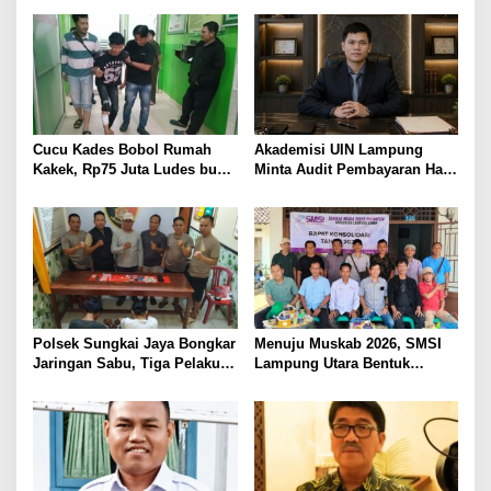
Prioritas
BAWA KOMITMEN PERKUAT
KAMTIBMAS DAN
PELAYANAN PRESISI
Cucu Kades Bobol Rumah
Akademisi UIN Lampung
Kakek, Rp75 Juta Ludes buat
Minta Audit Pembayaran Hak
Judol, Diringkus dan
ASN Terpidana Korupsi:
Ditembak Polisi
Kepastian Hukum Tak Boleh
Berlarut
Polsek Sungkai Jaya Bongkar
Menuju Muskab 2026, SMSI
Jaringan Sabu, Tiga Pelaku
Lampung Utara Bentuk
Dibekuk
Panitia dan Susun
Kepengurusan