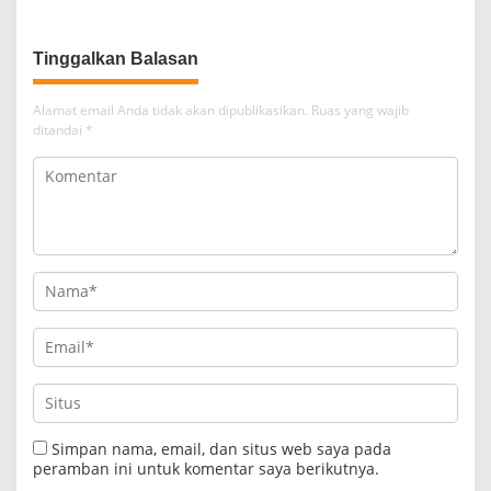
Kemarau dan Harga Pakan
Bersama Reskrim Polsek
Mahal
Kotabumi Kota Bekuk
Komplotan Curat
Tinggalkan Balasan
Alamat email Anda tidak akan dipublikasikan.
Ruas yang wajib
ditandai
*
Simpan nama, email, dan situs web saya pada
peramban ini untuk komentar saya berikutnya.