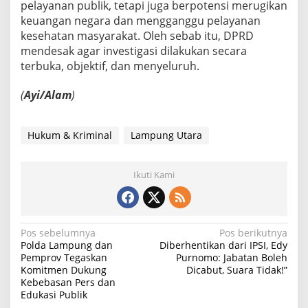
pelayanan publik, tetapi juga berpotensi merugikan
keuangan negara dan mengganggu pelayanan
kesehatan masyarakat. Oleh sebab itu, DPRD
mendesak agar investigasi dilakukan secara
terbuka, objektif, dan menyeluruh.
(
Ayi/Alam
)
Hukum & Kriminal
Lampung Utara
Ikuti Kami
N
Pos sebelumnya
Pos berikutnya
Polda Lampung dan
Diberhentikan dari IPSI, Edy
a
Pemprov Tegaskan
Purnomo: Jabatan Boleh
Komitmen Dukung
Dicabut, Suara Tidak!”
v
Kebebasan Pers dan
i
Edukasi Publik