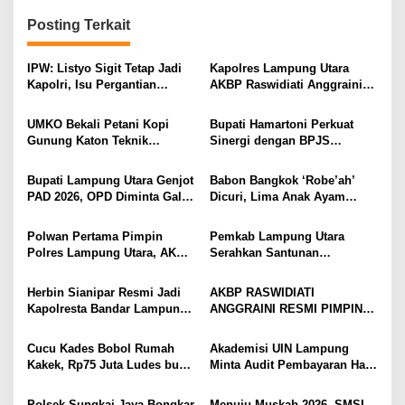
g
Posting Terkait
a
s
IPW: Listyo Sigit Tetap Jadi
Kapolres Lampung Utara
i
Kapolri, Isu Pergantian
AKBP Raswidiati Anggraini
Diduga Dihembuskan
Bergerak Cepat, Rangkul
p
Kawanan Febrie Adriansyah
Tokoh Masyarakat dan Adat
UMKO Bekali Petani Kopi
Bupati Hamartoni Perkuat
o
Perkuat Kamtibmas
Gunung Katon Teknik
Sinergi dengan BPJS
s
Pascapanen, Dorong Nilai
Kesehatan, Dorong Layanan
Jual Hasil Panen Meningkat
Kesehatan Makin Cepat dan
Bupati Lampung Utara Genjot
Babon Bangkok ‘Robe’ah’
Mudah
PAD 2026, OPD Diminta Gali
Dicuri, Lima Anak Ayam
Sumber Pendapatan Baru
Menangis Piyik-Piyik, Warga
hingga Optimalkan PBB-P2
Gang Jalaba Kotabumi Heboh
Polwan Pertama Pimpin
Pemkab Lampung Utara
Polres Lampung Utara, AKBP
Serahkan Santunan
Raswidiati Disambut Tradisi
Kemensos kepada Keluarga
Pedang Pora
Korban Kebakaran
Herbin Sianipar Resmi Jadi
AKBP RASWIDIATI
Kapolresta Bandar Lampung,
ANGGRAINI RESMI PIMPIN
Penindakan Korupsi Masuk
POLRES LAMPUNG UTARA,
Prioritas
BAWA KOMITMEN PERKUAT
Cucu Kades Bobol Rumah
Akademisi UIN Lampung
KAMTIBMAS DAN
Kakek, Rp75 Juta Ludes buat
Minta Audit Pembayaran Hak
PELAYANAN PRESISI
Judol, Diringkus dan
ASN Terpidana Korupsi:
Ditembak Polisi
Kepastian Hukum Tak Boleh
Polsek Sungkai Jaya Bongkar
Menuju Muskab 2026, SMSI