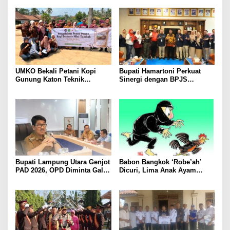
Kawanan Febrie Adriansyah
Tokoh Masyarakat dan Adat
Perkuat Kamtibmas
UMKO Bekali Petani Kopi
Bupati Hamartoni Perkuat
Gunung Katon Teknik
Sinergi dengan BPJS
Pascapanen, Dorong Nilai
Kesehatan, Dorong Layanan
Jual Hasil Panen Meningkat
Kesehatan Makin Cepat dan
Mudah
Bupati Lampung Utara Genjot
Babon Bangkok ‘Robe’ah’
PAD 2026, OPD Diminta Gali
Dicuri, Lima Anak Ayam
Sumber Pendapatan Baru
Menangis Piyik-Piyik, Warga
hingga Optimalkan PBB-P2
Gang Jalaba Kotabumi Heboh