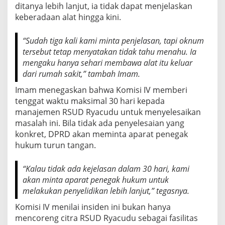
n
ditanya lebih lanjut, ia tidak dapat menjelaskan
t
keberadaan alat hingga kini.
i
d
a
“Sudah tiga kali kami minta penjelasan, tapi oknum
l
tersebut tetap menyatakan tidak tahu menahu. Ia
a
mengaku hanya sehari membawa alat itu keluar
m
dari rumah sakit,” tambah Imam.
3
0
Imam menegaskan bahwa Komisi IV memberi
H
tenggat waktu maksimal 30 hari kepada
a
r
manajemen RSUD Ryacudu untuk menyelesaikan
i
masalah ini. Bila tidak ada penyelesaian yang
konkret, DPRD akan meminta aparat penegak
hukum turun tangan.
“Kalau tidak ada kejelasan dalam 30 hari, kami
akan minta aparat penegak hukum untuk
melakukan penyelidikan lebih lanjut,” tegasnya.
Komisi IV menilai insiden ini bukan hanya
mencoreng citra RSUD Ryacudu sebagai fasilitas