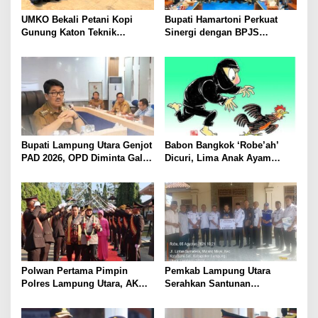
UMKO Bekali Petani Kopi
Bupati Hamartoni Perkuat
Gunung Katon Teknik
Sinergi dengan BPJS
Pascapanen, Dorong Nilai
Kesehatan, Dorong Layanan
Jual Hasil Panen Meningkat
Kesehatan Makin Cepat dan
Mudah
Bupati Lampung Utara Genjot
Babon Bangkok ‘Robe’ah’
PAD 2026, OPD Diminta Gali
Dicuri, Lima Anak Ayam
Sumber Pendapatan Baru
Menangis Piyik-Piyik, Warga
hingga Optimalkan PBB-P2
Gang Jalaba Kotabumi Heboh
Polwan Pertama Pimpin
Pemkab Lampung Utara
Polres Lampung Utara, AKBP
Serahkan Santunan
Raswidiati Disambut Tradisi
Kemensos kepada Keluarga
Pedang Pora
Korban Kebakaran