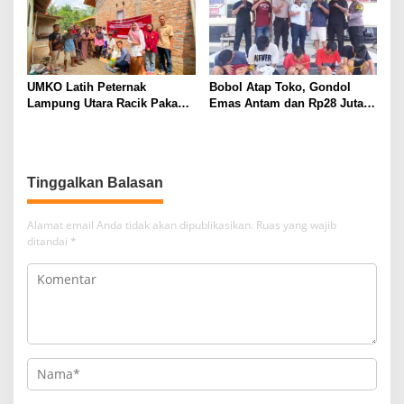
UMKO Latih Peternak
Bobol Atap Toko, Gondol
Lampung Utara Racik Pakan
Emas Antam dan Rp28 Juta!
Konsentrat, Solusi Hadapi
Tim 905 Krisna Lamut
Kemarau dan Harga Pakan
Bersama Reskrim Polsek
Mahal
Kotabumi Kota Bekuk
Komplotan Curat
Tinggalkan Balasan
Alamat email Anda tidak akan dipublikasikan.
Ruas yang wajib
ditandai
*