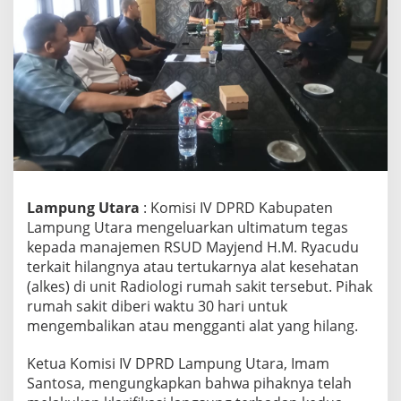
V
D
P
R
D
k
e
R
S
U
D
R
Lampung Utara
: Komisi IV DPRD Kabupaten
y
a
Lampung Utara mengeluarkan ultimatum tegas
c
kepada manajemen RSUD Mayjend H.M. Ryacudu
u
terkait hilangnya atau tertukarnya alat kesehatan
d
(alkes) di unit Radiologi rumah sakit tersebut. Pihak
u
rumah sakit diberi waktu 30 hari untuk
:
A
mengembalikan atau mengganti alat yang hilang.
l
k
Ketua Komisi IV DPRD Lampung Utara, Imam
e
Santosa, mengungkapkan bahwa pihaknya telah
s