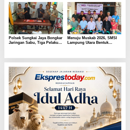
Ditembak Polisi
Kepastian Hukum Tak Boleh
Berlarut
Polsek Sungkai Jaya Bongkar
Menuju Muskab 2026, SMSI
Jaringan Sabu, Tiga Pelaku
Lampung Utara Bentuk
Dibekuk
Panitia dan Susun
Kepengurusan