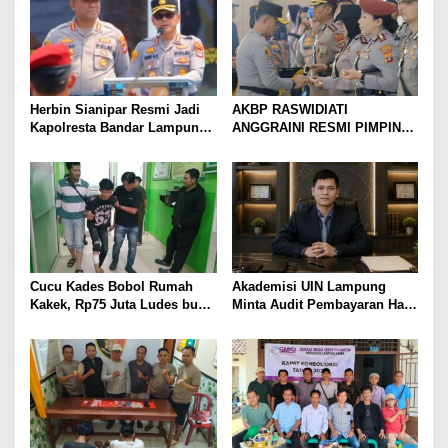
Herbin Sianipar Resmi Jadi
AKBP RASWIDIATI
Kapolresta Bandar Lampung,
ANGGRAINI RESMI PIMPIN
Penindakan Korupsi Masuk
POLRES LAMPUNG UTARA,
Prioritas
BAWA KOMITMEN PERKUAT
KAMTIBMAS DAN
PELAYANAN PRESISI
Cucu Kades Bobol Rumah
Akademisi UIN Lampung
Kakek, Rp75 Juta Ludes buat
Minta Audit Pembayaran Hak
Judol, Diringkus dan
ASN Terpidana Korupsi:
Ditembak Polisi
Kepastian Hukum Tak Boleh
Berlarut