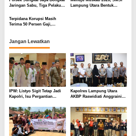
Berlarut
Jaringan Sabu, Tiga Pelaku
Lampung Utara Bentuk
Dibekuk
Panitia dan Susun
Kepengurusan
Terpidana Korupsi Masih
Terima 50 Persen Gaji,
BKSDM Lampung Utara;
Tunggu Keputusan BKN
Jangan Lewatkan
IPW: Listyo Sigit Tetap Jadi
Kapolres Lampung Utara
Kapolri, Isu Pergantian
AKBP Raswidiati Anggraini
Diduga Dihembuskan
Bergerak Cepat, Rangkul
Kawanan Febrie Adriansyah
Tokoh Masyarakat dan Adat
Perkuat Kamtibmas