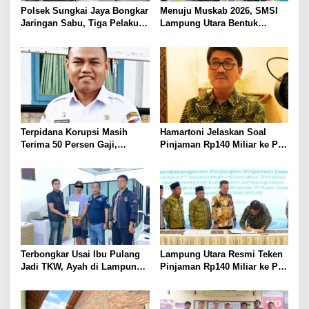
Polsek Sungkai Jaya Bongkar
Menuju Muskab 2026, SMSI
Jaringan Sabu, Tiga Pelaku
Lampung Utara Bentuk
Dibekuk
Panitia dan Susun
Kepengurusan
Terpidana Korupsi Masih
Hamartoni Jelaskan Soal
Terima 50 Persen Gaji,
Pinjaman Rp140 Miliar ke PT
BKSDM Lampung Utara;
SMI: Tanpa Terobosan,
Tunggu Keputusan BKN
Perbaikan Jalan Butuh Waktu
Bertahun-tahun
Terbongkar Usai Ibu Pulang
Lampung Utara Resmi Teken
Jadi TKW, Ayah di Lampung
Pinjaman Rp140 Miliar ke PT
Utara Diduga Cabuli Anak
SMI untuk Perbaikan 17 Ruas
Kandung Selama Empat
Jalan
Tahun, Nyaris Diamuk Massa