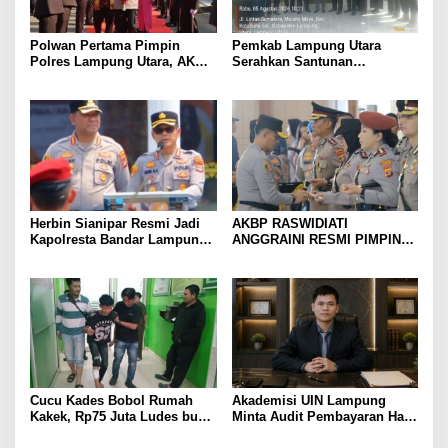
Polwan Pertama Pimpin
Pemkab Lampung Utara
Polres Lampung Utara, AKBP
Serahkan Santunan
Raswidiati Disambut Tradisi
Kemensos kepada Keluarga
Pedang Pora
Korban Kebakaran
Herbin Sianipar Resmi Jadi
AKBP RASWIDIATI
Kapolresta Bandar Lampung,
ANGGRAINI RESMI PIMPIN
Penindakan Korupsi Masuk
POLRES LAMPUNG UTARA,
Prioritas
BAWA KOMITMEN PERKUAT
KAMTIBMAS DAN
PELAYANAN PRESISI
Cucu Kades Bobol Rumah
Akademisi UIN Lampung
Kakek, Rp75 Juta Ludes buat
Minta Audit Pembayaran Hak
Judol, Diringkus dan
ASN Terpidana Korupsi: