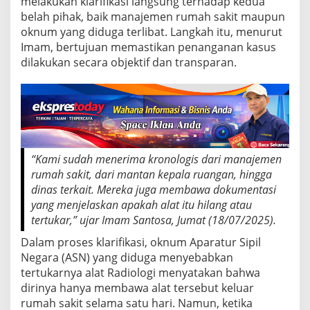
melakukan klarifikasi langsung terhadap kedua
H
a
belah pihak, baik manajemen rumah sakit maupun
r
oknum yang diduga terlibat. Langkah itu, menurut
u
Imam, bertujuan memastikan penanganan kasus
s
dilakukan secara objektif dan transparan.
D
i
k
e
m
b
a
l
“Kami sudah menerima kronologis dari manajemen
i
rumah sakit, dari mantan kepala ruangan, hingga
k
a
dinas terkait. Mereka juga membawa dokumentasi
n
yang menjelaskan apakah alat itu hilang atau
a
tertukar,” ujar Imam Santosa, Jumat (18/07/2025).
t
a
Dalam proses klarifikasi, oknum Aparatur Sipil
u
Negara (ASN) yang diduga menyebabkan
D
tertukarnya alat Radiologi menyatakan bahwa
i
dirinya hanya membawa alat tersebut keluar
g
a
rumah sakit selama satu hari. Namun, ketika