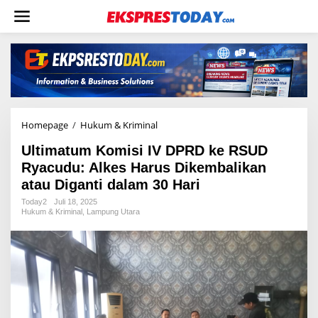
L
e
w
a
t
i
k
e
k
o
Homepage
/
Hukum & Kriminal
U
n
l
t
Ultimatum Komisi IV DPRD ke RSUD
t
e
i
Ryacudu: Alkes Harus Dikembalikan
n
m
atau Diganti dalam 30 Hari
a
t
Today2
Juli 18, 2025
Hukum & Kriminal
,
Lampung Utara
u
m
K
o
m
i
s
i
I