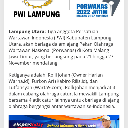
U
t
a
r
a
S
Lampung Utara:
Tiga anggota Persatuan
i
Wartawan Indonesia (PWI) Kabupaten Lampung
a
Utara, akan berlaga dalam ajang Pekan Olahraga
p
Wartawan Nasional (Porwanas) di Kota Malang
B
Jawa Timur, yang berlangsung pada 21 hingga 27
e
r
November mendatang.
l
a
Ketiganya adalah, Rolli Johan (Owner Harian
g
Warna.id), Furkon Ari (Kabiro Rilis.id), dan
a
Lutfansyah (Warta9.com). Rolli Johan menjadi atlit
d
i
dalam cabang olahraga catur. Ia mewakili Lampung
P
bersama 4 atlit catur lainnya untuk berlaga di ajang
o
olahraga bergengsi antar wartawan se-Indonesia.
r
w
a
n