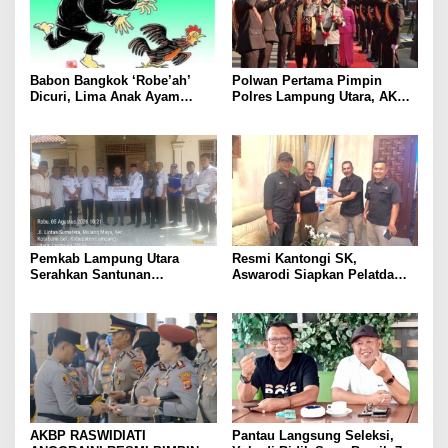
Babon Bangkok ‘Robe’ah’
Polwan Pertama Pimpin
Dicuri, Lima Anak Ayam
Polres Lampung Utara, AKBP
Menangis Piyik-Piyik, Warga
Raswidiati Disambut Tradisi
Gang Jalaba Kotabumi Heboh
Pedang Pora
Pemkab Lampung Utara
Resmi Kantongi SK,
Serahkan Santunan
Aswarodi Siapkan Pelatda
Kemensos kepada Keluarga
Bulutangkis PWI Lampung
Korban Kebakaran
Menuju Porwanas 2027
AKBP RASWIDIATI
Pantau Langsung Seleksi,