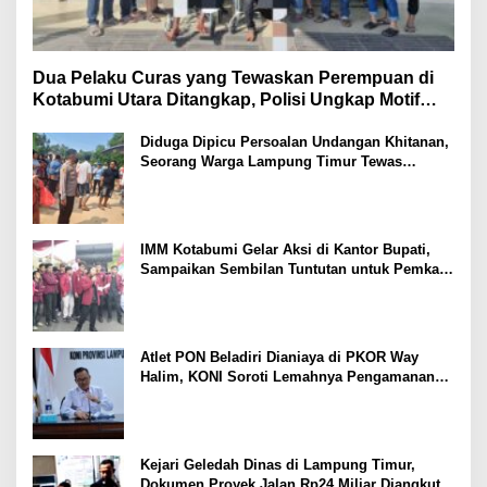
Dua Pelaku Curas yang Tewaskan Perempuan di
Kotabumi Utara Ditangkap, Polisi Ungkap Motif
Ekonomi
Diduga Dipicu Persoalan Undangan Khitanan,
Seorang Warga Lampung Timur Tewas
Tertembak
IMM Kotabumi Gelar Aksi di Kantor Bupati,
Sampaikan Sembilan Tuntutan untuk Pemkab
Lampung Utara
Atlet PON Beladiri Dianiaya di PKOR Way
Halim, KONI Soroti Lemahnya Pengamanan
Kawasan
Kejari Geledah Dinas di Lampung Timur,
Dokumen Proyek Jalan Rp24 Miliar Diangkut