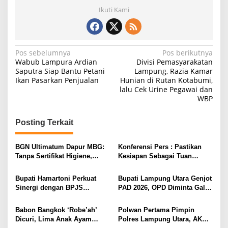
Ikuti Kami
N
Pos sebelumnya
Pos berikutnya
Wabub Lampura Ardian
Divisi Pemasyarakatan
a
Saputra Siap Bantu Petani
Lampung, Razia Kamar
Ikan Pasarkan Penjualan
Hunian di Rutan Kotabumi,
v
lalu Cek Urine Pegawai dan
i
WBP
g
Posting Terkait
a
s
BGN Ultimatum Dapur MBG:
Konferensi Pers : Pastikan
i
Tanpa Sertifikat Higiene,
Kesiapan Sebagai Tuan
Tutup Permanen
Rumah, Mesuji Tempatkan
p
Tiga Venue Pelaksanaan
Bupati Hamartoni Perkuat
Bupati Lampung Utara Genjot
o
Soeratin Cup Piala Gubernur
Sinergi dengan BPJS
PAD 2026, OPD Diminta Gali
Lampung
s
Kesehatan, Dorong Layanan
Sumber Pendapatan Baru
Kesehatan Makin Cepat dan
hingga Optimalkan PBB-P2
Babon Bangkok ‘Robe’ah’
Polwan Pertama Pimpin
Mudah
Dicuri, Lima Anak Ayam
Polres Lampung Utara, AKBP