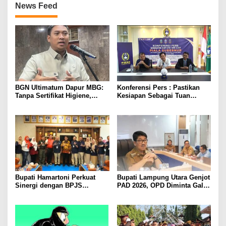
News Feed
BGN Ultimatum Dapur MBG:
Konferensi Pers : Pastikan
Tanpa Sertifikat Higiene,
Kesiapan Sebagai Tuan
Tutup Permanen
Rumah, Mesuji Tempatkan
Tiga Venue Pelaksanaan
Soeratin Cup Piala Gubernur
Lampung
Bupati Hamartoni Perkuat
Bupati Lampung Utara Genjot
Sinergi dengan BPJS
PAD 2026, OPD Diminta Gali
Kesehatan, Dorong Layanan
Sumber Pendapatan Baru
Kesehatan Makin Cepat dan
hingga Optimalkan PBB-P2
Mudah