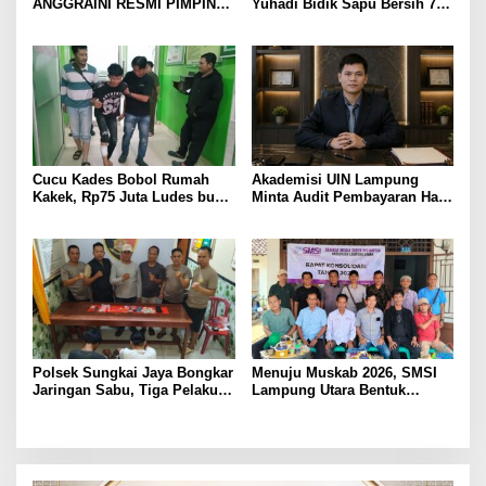
ANGGRAINI RESMI PIMPIN
Yuhadi Bidik Sapu Bersih 7
POLRES LAMPUNG UTARA,
Emas Cabor Karoke di
BAWA KOMITMEN PERKUAT
Porwanas 2027
KAMTIBMAS DAN
PELAYANAN PRESISI
Cucu Kades Bobol Rumah
Akademisi UIN Lampung
Kakek, Rp75 Juta Ludes buat
Minta Audit Pembayaran Hak
Judol, Diringkus dan
ASN Terpidana Korupsi:
Ditembak Polisi
Kepastian Hukum Tak Boleh
Berlarut
Polsek Sungkai Jaya Bongkar
Menuju Muskab 2026, SMSI
Jaringan Sabu, Tiga Pelaku
Lampung Utara Bentuk
Dibekuk
Panitia dan Susun
Kepengurusan