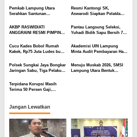
Menangis Piyik-Piyik, Warga
Raswidiati Disambut Tradisi
Gang Jalaba Kotabumi Heboh
Pedang Pora
Pemkab Lampung Utara
Resmi Kantongi SK,
Serahkan Santunan
Aswarodi Siapkan Pelatda
Kemensos kepada Keluarga
Bulutangkis PWI Lampung
Korban Kebakaran
Menuju Porwanas 2027
AKBP RASWIDIATI
Pantau Langsung Seleksi,
ANGGRAINI RESMI PIMPIN
Yuhadi Bidik Sapu Bersih 7
POLRES LAMPUNG UTARA,
Emas Cabor Karoke di
BAWA KOMITMEN PERKUAT
Porwanas 2027
Cucu Kades Bobol Rumah
Akademisi UIN Lampung
KAMTIBMAS DAN
Kakek, Rp75 Juta Ludes buat
Minta Audit Pembayaran Hak
PELAYANAN PRESISI
Judol, Diringkus dan
ASN Terpidana Korupsi:
Ditembak Polisi
Kepastian Hukum Tak Boleh
Polsek Sungkai Jaya Bongkar
Menuju Muskab 2026, SMSI
Berlarut
Jaringan Sabu, Tiga Pelaku
Lampung Utara Bentuk
Dibekuk
Panitia dan Susun
Kepengurusan
Terpidana Korupsi Masih
Terima 50 Persen Gaji,
BKSDM Lampung Utara;
Tunggu Keputusan BKN
Jangan Lewatkan