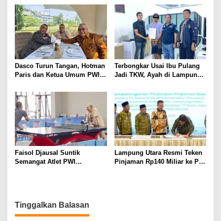
Tunggu Keputusan BKN
Perbaikan Jalan Butuh Waktu
Bertahun-tahun
Dasco Turun Tangan, Hotman
Terbongkar Usai Ibu Pulang
Paris dan Ketua Umum PWI
Jadi TKW, Ayah di Lampung
Duduk Semeja, Isyarat Damai
Utara Diduga Cabuli Anak
Polemik Wartawan?
Kandung Selama Empat
Tahun, Nyaris Diamuk Massa
Faisol Djausal Suntik
Lampung Utara Resmi Teken
Semangat Atlet PWI
Pinjaman Rp140 Miliar ke PT
Lampung, Optimistis Tenis
SMI untuk Perbaikan 17 Ruas
Meja Porwanas Bidik Prestasi
Jalan
Nasional
Tinggalkan Balasan