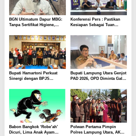
BGN Ultimatum Dapur MBG:
Konferensi Pers : Pastikan
Tanpa Sertifikat Higiene,
Kesiapan Sebagai Tuan
Tutup Permanen
Rumah, Mesuji Tempatkan
Tiga Venue Pelaksanaan
Soeratin Cup Piala Gubernur
Lampung
Bupati Hamartoni Perkuat
Bupati Lampung Utara Genjot
Sinergi dengan BPJS
PAD 2026, OPD Diminta Gali
Kesehatan, Dorong Layanan
Sumber Pendapatan Baru
Kesehatan Makin Cepat dan
hingga Optimalkan PBB-P2
Mudah
Babon Bangkok ‘Robe’ah’
Polwan Pertama Pimpin
Dicuri, Lima Anak Ayam
Polres Lampung Utara, AKBP