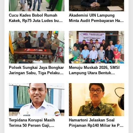
Cucu Kades Bobol Rumah
Akademisi UIN Lampung
Kakek, Rp75 Juta Ludes buat
Minta Audit Pembayaran Hak
Judol, Diringkus dan
ASN Terpidana Korupsi:
Ditembak Polisi
Kepastian Hukum Tak Boleh
Berlarut
Polsek Sungkai Jaya Bongkar
Menuju Muskab 2026, SMSI
Jaringan Sabu, Tiga Pelaku
Lampung Utara Bentuk
Dibekuk
Panitia dan Susun
Kepengurusan
Terpidana Korupsi Masih
Hamartoni Jelaskan Soal
Terima 50 Persen Gaji,
Pinjaman Rp140 Miliar ke PT
BKSDM Lampung Utara;
SMI: Tanpa Terobosan,