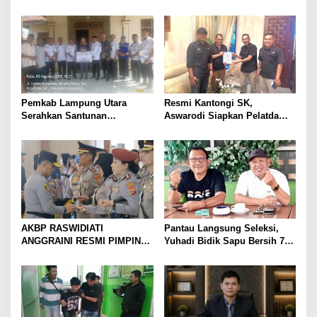
Menangis Piyik-Piyik, Warga
Raswidiati Disambut Tradisi
Gang Jalaba Kotabumi Heboh
Pedang Pora
Pemkab Lampung Utara
Resmi Kantongi SK,
Serahkan Santunan
Aswarodi Siapkan Pelatda
Kemensos kepada Keluarga
Bulutangkis PWI Lampung
Korban Kebakaran
Menuju Porwanas 2027
AKBP RASWIDIATI
Pantau Langsung Seleksi,
ANGGRAINI RESMI PIMPIN
Yuhadi Bidik Sapu Bersih 7
POLRES LAMPUNG UTARA,
Emas Cabor Karoke di
BAWA KOMITMEN PERKUAT
Porwanas 2027
KAMTIBMAS DAN
PELAYANAN PRESISI