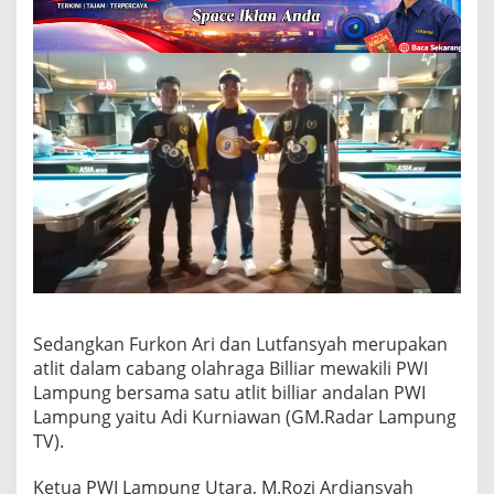
a
s
M
a
l
a
n
g
Sedangkan Furkon Ari dan Lutfansyah merupakan
atlit dalam cabang olahraga Billiar mewakili PWI
Lampung bersama satu atlit billiar andalan PWI
Lampung yaitu Adi Kurniawan (GM.Radar Lampung
TV).
Ketua PWI Lampung Utara, M.Rozi Ardiansyah