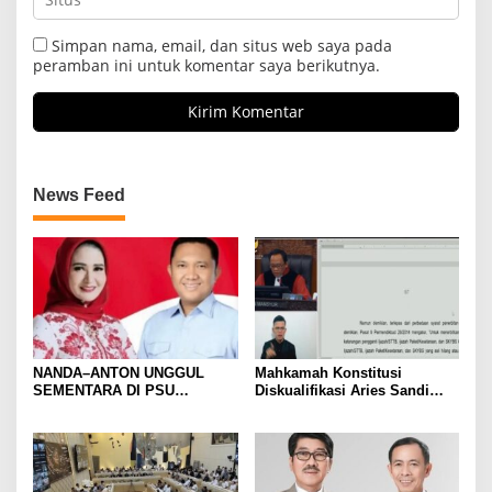
Simpan nama, email, dan situs web saya pada
peramban ini untuk komentar saya berikutnya.
News Feed
NANDA–ANTON UNGGUL
Mahkamah Konstitusi
SEMENTARA DI PSU
Diskualifikasi Aries Sandi
PESAWARAN VERSI QUICK
sebagai Calon Bupati
COUNT RAKATA Unggul di 8
Pesawaran 2024
dari 11 Kecamatan, Tim
Pemenangan Tetap Tunggu
Data Final