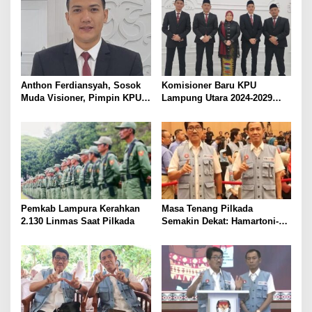
2024
Anthon Ferdiansyah, Sosok
Komisioner Baru KPU
Muda Visioner, Pimpin KPU
Lampung Utara 2024-2029
Lampung Utara 2024-2029
Resmi Dilantik. Anthon
Ferdiansyah Terpilih sebagai
Ketua, Siap Hadapi Pilkada
Pemkab Lampura Kerahkan
Masa Tenang Pilkada
2.130 Linmas Saat Pilkada
Semakin Dekat: Hamartoni-
Romli Sampaikan Terima
Kasih dan Harapan