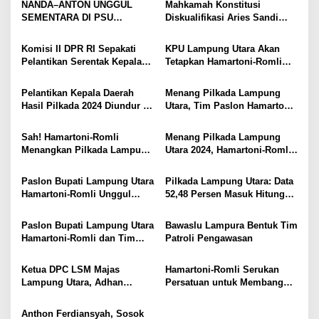
i
NANDA–ANTON UNGGUL
Mahkamah Konstitusi
SEMENTARA DI PSU
Diskualifikasi Aries Sandi
p
PESAWARAN VERSI QUICK
sebagai Calon Bupati
o
COUNT RAKATA Unggul di 8
Pesawaran 2024
Komisi II DPR RI Sepakati
KPU Lampung Utara Akan
dari 11 Kecamatan, Tim
s
Pelantikan Serentak Kepala
Tetapkan Hamartoni-Romli
Pemenangan Tetap Tunggu
Daerah pada 6 Februari 2025
Sebagai Bupati dan Wakil
Data Final
Bupati Terpilih Besok
Pelantikan Kepala Daerah
Menang Pilkada Lampung
Hasil Pilkada 2024 Diundur ke
Utara, Tim Paslon Hamartoni-
Maret 2025
Romli Sampaikan Apresiasi
dan Terimakasih Kepada
Sah! Hamartoni-Romli
Menang Pilkada Lampung
Semua Pihak
Menangkan Pilkada Lampung
Utara 2024, Hamartoni-Romli
Utara 2024
Ucapkan Terima Kasih kepada
Masyarakat
Paslon Bupati Lampung Utara
Pilkada Lampung Utara: Data
Hamartoni-Romli Unggul
52,48 Persen Masuk Hitung
60,02% di Pilkada Serentak
Cepat Rakata, Hamartoni-
2024
Romli Unggul 63,93 Persen
Paslon Bupati Lampung Utara
Bawaslu Lampura Bentuk Tim
Hamartoni-Romli dan Tim
Patroli Pengawasan
Pantau Hasil Quick Count
Pilkada Serentak
Ketua DPC LSM Majas
Hamartoni-Romli Serukan
Lampung Utara, Adhan
Persatuan untuk Membangun
Nunyai, Ajak Jaga
Lampung Utara yang Maju,
Kondusivitas Jelang Pilkada
Aman dan Sejahtera
Anthon Ferdiansyah, Sosok