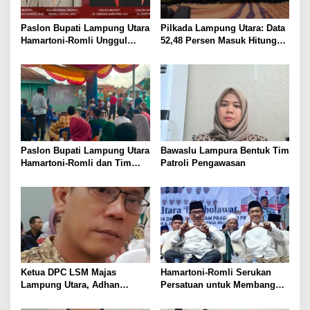
Paslon Bupati Lampung Utara
Pilkada Lampung Utara: Data
Hamartoni-Romli Unggul
52,48 Persen Masuk Hitung
60,02% di Pilkada Serentak
Cepat Rakata, Hamartoni-
2024
Romli Unggul 63,93 Persen
Paslon Bupati Lampung Utara
Bawaslu Lampura Bentuk Tim
Hamartoni-Romli dan Tim
Patroli Pengawasan
Pantau Hasil Quick Count
Pilkada Serentak
Ketua DPC LSM Majas
Hamartoni-Romli Serukan
Lampung Utara, Adhan
Persatuan untuk Membangun
Nunyai, Ajak Jaga
Lampung Utara yang Maju,
Kondusivitas Jelang Pilkada
Aman dan Sejahtera