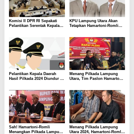
Komisi II DPR RI Sepakati
KPU Lampung Utara Akan
Pelantikan Serentak Kepala
Tetapkan Hamartoni-Romli
Daerah pada 6 Februari 2025
Sebagai Bupati dan Wakil
Bupati Terpilih Besok
Pelantikan Kepala Daerah
Menang Pilkada Lampung
Hasil Pilkada 2024 Diundur ke
Utara, Tim Paslon Hamartoni-
Maret 2025
Romli Sampaikan Apresiasi
dan Terimakasih Kepada
Semua Pihak
Sah! Hamartoni-Romli
Menang Pilkada Lampung
Menangkan Pilkada Lampung
Utara 2024, Hamartoni-Romli