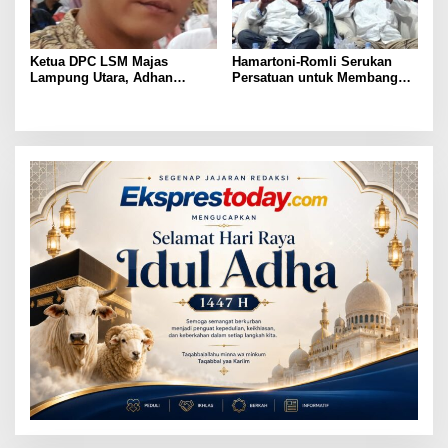
Ketua DPC LSM Majas
Hamartoni-Romli Serukan
Lampung Utara, Adhan
Persatuan untuk Membangun
Nunyai, Ajak Jaga
Lampung Utara yang Maju,
Kondusivitas Jelang Pilkada
Aman dan Sejahtera
2024