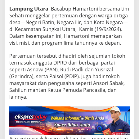
a
D
Lampung Utara
: Bacabup Hamartoni bersama tim
e
Sehati menggelar pertemuan dengan warga di tiga
s
desa—Negeri Batin, Negara Ilir, dan Kota Negara—
a
S
di Kecamatan Sungkai Utara, Kamis (19/9/2024).
u
Dalam kesempatan ini, Hamartoni memaparkan
n
visi, misi, dan program lima tahunnya ke depan.
g
k
Pertemuan tersebut dihadiri oleh sejumlah tokoh,
a
i
termasuk anggota DPRD dari berbagai partai
U
seperti Asnawi (PAN), Rudi Padli dan Yusrizal
t
(Gerindra), serta Paisol (PDIP). Juga hadir tokoh
a
masyarakat dan pengusaha seperti Ansori Sabak,
r
Sahilun mantan Ketua Pemuda Pancasila, dan
a
,
lainnya.
D
i
t
e
m
a
n
Asnawi mewakili warga di tiga desa menyampaikan