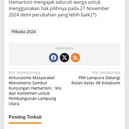
Hamartoni mengajak seluruh warga untuk
menggunakan hak pilihnya pada 27 November
2024 demi perubahan yang lebih baik.(*)
Pilkada 2024
Ikuti Kami
N
Pos sebelumnya
Pos berikutnya
Antusiasme Masyarakat
PWI Lampura Datangi
a
Wonomerto Sambut
Rutan Kelas IIB Kotabumi
Kunjungan Hamartoni : Visi
v
dan Komitmen untuk
i
Pembangunan Lampung
Utara
g
a
Posting Terkait
s