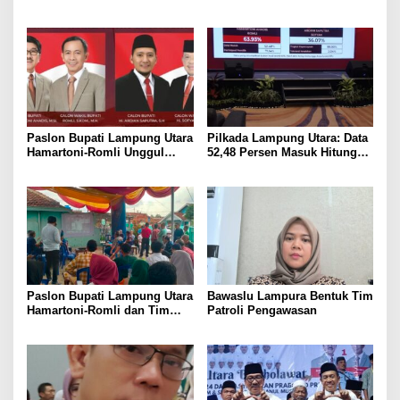
Utara 2024
Ucapkan Terima Kasih kepada
Masyarakat
Paslon Bupati Lampung Utara
Pilkada Lampung Utara: Data
Hamartoni-Romli Unggul
52,48 Persen Masuk Hitung
60,02% di Pilkada Serentak
Cepat Rakata, Hamartoni-
2024
Romli Unggul 63,93 Persen
Paslon Bupati Lampung Utara
Bawaslu Lampura Bentuk Tim
Hamartoni-Romli dan Tim
Patroli Pengawasan
Pantau Hasil Quick Count
Pilkada Serentak