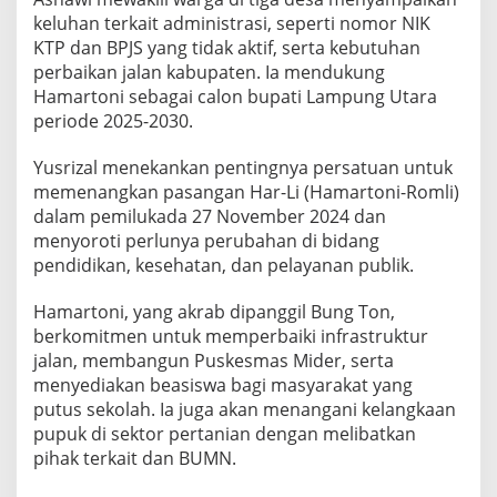
i
keluhan terkait administrasi, seperti nomor NIK
T
o
KTP dan BPJS yang tidak aktif, serta kebutuhan
k
perbaikan jalan kabupaten. Ia mendukung
o
Hamartoni sebagai calon bupati Lampung Utara
h
periode 2025-2030.
-
T
o
Yusrizal menekankan pentingnya persatuan untuk
k
memenangkan pasangan Har-Li (Hamartoni-Romli)
o
dalam pemilukada 27 November 2024 dan
h
menyoroti perlunya perubahan di bidang
P
e
pendidikan, kesehatan, dan pelayanan publik.
n
t
Hamartoni, yang akrab dipanggil Bung Ton,
i
berkomitmen untuk memperbaiki infrastruktur
n
jalan, membangun Puskesmas Mider, serta
g
menyediakan beasiswa bagi masyarakat yang
putus sekolah. Ia juga akan menangani kelangkaan
pupuk di sektor pertanian dengan melibatkan
pihak terkait dan BUMN.