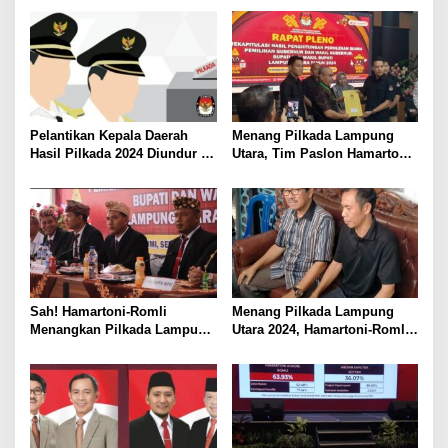
Bupati Terpilih Besok
Pelantikan Kepala Daerah
Menang Pilkada Lampung
Hasil Pilkada 2024 Diundur ke
Utara, Tim Paslon Hamartoni-
Maret 2025
Romli Sampaikan Apresiasi
dan Terimakasih Kepada
Semua Pihak
Sah! Hamartoni-Romli
Menang Pilkada Lampung
Menangkan Pilkada Lampung
Utara 2024, Hamartoni-Romli
Utara 2024
Ucapkan Terima Kasih kepada
Masyarakat