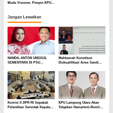
2024
Muda Visioner, Pimpin KPU
Lampung Utara 2024-2029
Jangan Lewatkan
NANDA–ANTON UNGGUL
Mahkamah Konstitusi
SEMENTARA DI PSU
Diskualifikasi Aries Sandi
PESAWARAN VERSI QUICK
sebagai Calon Bupati
COUNT RAKATA Unggul di 8
Pesawaran 2024
dari 11 Kecamatan, Tim
Pemenangan Tetap Tunggu
Data Final
Komisi II DPR RI Sepakati
KPU Lampung Utara Akan
Pelantikan Serentak Kepala
Tetapkan Hamartoni-Romli
Daerah pada 6 Februari 2025
Sebagai Bupati dan Wakil