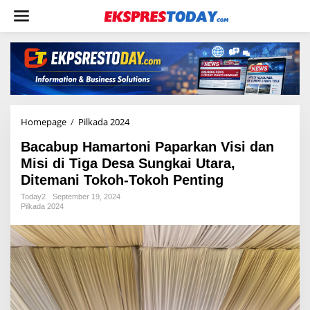
L
e
w
a
t
i
k
e
k
o
Homepage
/
Pilkada 2024
B
n
a
t
Bacabup Hamartoni Paparkan Visi dan
c
e
a
Misi di Tiga Desa Sungkai Utara,
n
b
Ditemani Tokoh-Tokoh Penting
u
p
Today2
September 19, 2024
Pilkada 2024
H
a
m
a
r
t
o
n
i