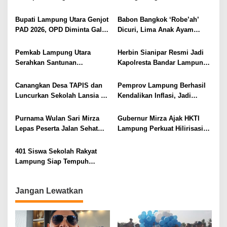
Rumah, Mesuji Tempatkan
Kesehatan, Dorong Layanan
Tiga Venue Pelaksanaan
Kesehatan Makin Cepat dan
Bupati Lampung Utara Genjot
Babon Bangkok ‘Robe’ah’
Soeratin Cup Piala Gubernur
Mudah
PAD 2026, OPD Diminta Gali
Dicuri, Lima Anak Ayam
Lampung
Sumber Pendapatan Baru
Menangis Piyik-Piyik, Warga
hingga Optimalkan PBB-P2
Gang Jalaba Kotabumi Heboh
Pemkab Lampung Utara
Herbin Sianipar Resmi Jadi
Serahkan Santunan
Kapolresta Bandar Lampung,
Kemensos kepada Keluarga
Penindakan Korupsi Masuk
Korban Kebakaran
Prioritas
Canangkan Desa TAPIS dan
Pemprov Lampung Berhasil
Luncurkan Sekolah Lansia di
Kendalikan Inflasi, Jadi
Kampung Rukti Endah, Ketua
Provinsi dengan Inflasi
TP PKK Lampung Dorong
Terendah di Sumatera
Purnama Wulan Sari Mirza
Gubernur Mirza Ajak HKTI
Pembangunan SDM Dimulai
Lepas Peserta Jalan Sehat
Lampung Perkuat Hilirisasi
dari Desa
Lansia, Ajak Wujudkan
Pertanian Untuk
Lansia Sehat dan Bahagia
Kesejahteraan Petani
401 Siswa Sekolah Rakyat
Lampung Siap Tempuh
Tahun Ajaran Baru, Gubernur
Dorong Lahirnya Generasi
Jangan Lewatkan
Emas