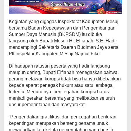
A
S
N
M
Kegiatan yang digagas Inspektorat Kabupaten Mesuji
e
bersama Badan Kepegawaian dan Pengembangan
s
Sumber Daya Manusia (BKPSDM) itu dibuka
u
langsung oleh Bupati Mesuji Hj. Elfianah, S.E. Hadir
j
mendampingi Sekretaris Daerah Budiman Jaya serta
i
D
Plt Inspektur Kabupaten Mesuji Najmul Fikri.
i
m
Di hadapan ratusan peserta yang hadir langsung
i
maupun daring, Bupati Elfianah menegaskan bahwa
n
perang melawan korupsi tidak bisa hanya dibebankan
t
kepada aparat penegak hukum atau satu lembaga
a
tertentu. Menurutnya, pencegahan korupsi harus
T
menjadi gerakan bersama yang melibatkan seluruh
o
unsur pemerintahan dan masyarakat.
l
a
“Pengendalian gratifikasi dan pencegahan benturan
k
kepentingan merupakan benteng pertama untuk
G
r
mewujudkan tata kelola pemerintahan yang bersih,