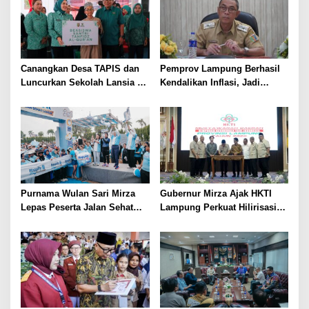
Canangkan Desa TAPIS dan
Pemprov Lampung Berhasil
Luncurkan Sekolah Lansia di
Kendalikan Inflasi, Jadi
Kampung Rukti Endah, Ketua
Provinsi dengan Inflasi
TP PKK Lampung Dorong
Terendah di Sumatera
Pembangunan SDM Dimulai
dari Desa
Purnama Wulan Sari Mirza
Gubernur Mirza Ajak HKTI
Lepas Peserta Jalan Sehat
Lampung Perkuat Hilirisasi
Lansia, Ajak Wujudkan
Pertanian Untuk
Lansia Sehat dan Bahagia
Kesejahteraan Petani