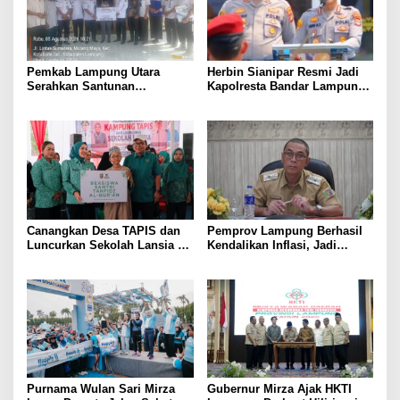
Pemkab Lampung Utara
Herbin Sianipar Resmi Jadi
Serahkan Santunan
Kapolresta Bandar Lampung,
Kemensos kepada Keluarga
Penindakan Korupsi Masuk
Korban Kebakaran
Prioritas
Canangkan Desa TAPIS dan
Pemprov Lampung Berhasil
Luncurkan Sekolah Lansia di
Kendalikan Inflasi, Jadi
Kampung Rukti Endah, Ketua
Provinsi dengan Inflasi
TP PKK Lampung Dorong
Terendah di Sumatera
Pembangunan SDM Dimulai
dari Desa
Purnama Wulan Sari Mirza
Gubernur Mirza Ajak HKTI