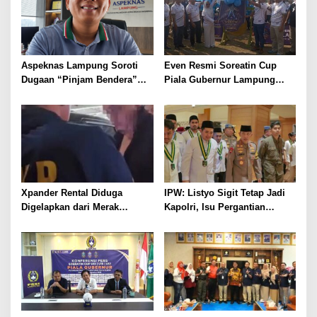
Aspeknas Lampung Soroti
Even Resmi Soreatin Cup
Dugaan “Pinjam Bendera”
Piala Gubernur Lampung
Proyek Konstruksi,
Dimulai, Mesuji Tuan Rumah,
Pemenang Tender Diminta
Catatkan Sejarah Baru
Tak Sekadar Lolos
Kebangkitan Olahraga Di
Administrasi
Bumi Ragab Begawe Caram
Xpander Rental Diduga
IPW: Listyo Sigit Tetap Jadi
Digelapkan dari Merak
Kapolri, Isu Pergantian
Diamankan di Bakauheni,
Diduga Dihembuskan
Pengemudinya Prajurit TNI
Kawanan Febrie Adriansyah
AL