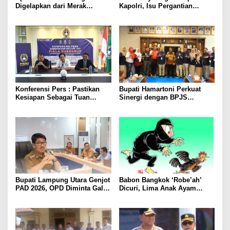
Digelapkan dari Merak
Kapolri, Isu Pergantian
Diamankan di Bakauheni,
Diduga Dihembuskan
Pengemudinya Prajurit TNI
Kawanan Febrie Adriansyah
AL
Konferensi Pers : Pastikan
Bupati Hamartoni Perkuat
Kesiapan Sebagai Tuan
Sinergi dengan BPJS
Rumah, Mesuji Tempatkan
Kesehatan, Dorong Layanan
Tiga Venue Pelaksanaan
Kesehatan Makin Cepat dan
Soeratin Cup Piala Gubernur
Mudah
Lampung
Bupati Lampung Utara Genjot
Babon Bangkok ‘Robe’ah’
PAD 2026, OPD Diminta Gali
Dicuri, Lima Anak Ayam
Sumber Pendapatan Baru
Menangis Piyik-Piyik, Warga
hingga Optimalkan PBB-P2
Gang Jalaba Kotabumi Heboh