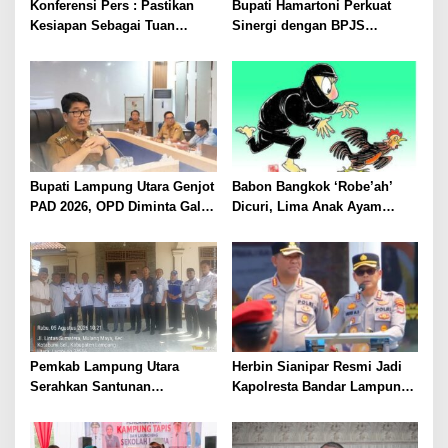
Konferensi Pers : Pastikan
Bupati Hamartoni Perkuat
Kesiapan Sebagai Tuan
Sinergi dengan BPJS
Rumah, Mesuji Tempatkan
Kesehatan, Dorong Layanan
Tiga Venue Pelaksanaan
Kesehatan Makin Cepat dan
Soeratin Cup Piala Gubernur
Mudah
Lampung
Bupati Lampung Utara Genjot
Babon Bangkok ‘Robe’ah’
PAD 2026, OPD Diminta Gali
Dicuri, Lima Anak Ayam
Sumber Pendapatan Baru
Menangis Piyik-Piyik, Warga
hingga Optimalkan PBB-P2
Gang Jalaba Kotabumi Heboh
Pemkab Lampung Utara
Herbin Sianipar Resmi Jadi
Serahkan Santunan
Kapolresta Bandar Lampung,
Kemensos kepada Keluarga
Penindakan Korupsi Masuk
Korban Kebakaran
Prioritas