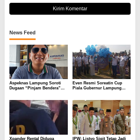
News Feed
Aspeknas Lampung Soroti
Even Resmi Soreatin Cup
Dugaan “Pinjam Bendera”
Piala Gubernur Lampung
Proyek Konstruksi,
Dimulai, Mesuji Tuan Rumah,
Pemenang Tender Diminta
Catatkan Sejarah Baru
Tak Sekadar Lolos
Kebangkitan Olahraga Di
Administrasi
Bumi Ragab Begawe Caram
Xpander Rental Diduga
IPW: Listyo Sigit Tetap Jadi