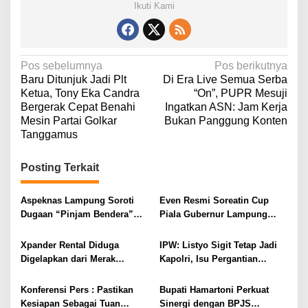
Ikuti Kami
N
Pos sebelumnya
Pos berikutnya
Baru Ditunjuk Jadi Plt
Di Era Live Semua Serba
a
Ketua, Tony Eka Candra
“On”, PUPR Mesuji
v
Bergerak Cepat Benahi
Ingatkan ASN: Jam Kerja
Mesin Partai Golkar
Bukan Panggung Konten
i
Tanggamus
g
a
Posting Terkait
s
i
Aspeknas Lampung Soroti
Even Resmi Soreatin Cup
Dugaan “Pinjam Bendera”
Piala Gubernur Lampung
p
Proyek Konstruksi,
Dimulai, Mesuji Tuan Rumah,
o
Pemenang Tender Diminta
Catatkan Sejarah Baru
Xpander Rental Diduga
IPW: Listyo Sigit Tetap Jadi
Tak Sekadar Lolos
Kebangkitan Olahraga Di
s
Digelapkan dari Merak
Kapolri, Isu Pergantian
Administrasi
Bumi Ragab Begawe Caram
Diamankan di Bakauheni,
Diduga Dihembuskan
Pengemudinya Prajurit TNI
Kawanan Febrie Adriansyah
Konferensi Pers : Pastikan
Bupati Hamartoni Perkuat
AL
Kesiapan Sebagai Tuan
Sinergi dengan BPJS