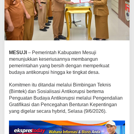
I
n
t
e
g
r
i
t
a
MESUJI
– Pemerintah Kabupaten Mesuji
s
menunjukkan keseriusannya membangun
B
pemerintahan yang bersih dengan memperkuat
u
budaya antikorupsi hingga ke tingkat desa.
k
a
Komitmen itu ditandai melalui Bimbingan Teknis
n
(Bimtek) dan Sosialisasi Antikorupsi bertema
S
Penguatan Budaya Antikorupsi melalui Pengendalian
l
Gratifikasi dan Pencegahan Benturan Kepentingan
o
g
yang digelar secara hybrid, Selasa (9/6/2026).
a
n
,