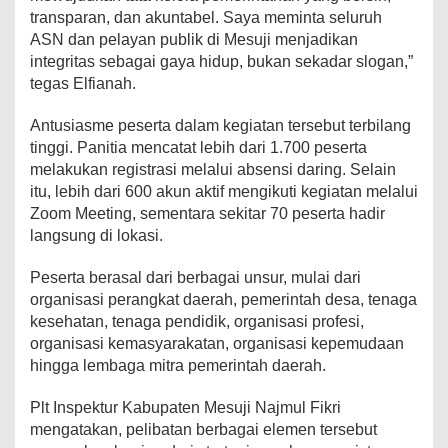
a
transparan, dan akuntabel. Saya meminta seluruh
t
ASN dan pelayan publik di Mesuji menjadikan
i
integritas sebagai gaya hidup, bukan sekadar slogan,”
f
tegas Elfianah.
i
k
Antusiasme peserta dalam kegiatan tersebut terbilang
a
tinggi. Panitia mencatat lebih dari 1.700 peserta
s
melakukan registrasi melalui absensi daring. Selain
i
itu, lebih dari 600 akun aktif mengikuti kegiatan melalui
Zoom Meeting, sementara sekitar 70 peserta hadir
langsung di lokasi.
Peserta berasal dari berbagai unsur, mulai dari
organisasi perangkat daerah, pemerintah desa, tenaga
kesehatan, tenaga pendidik, organisasi profesi,
organisasi kemasyarakatan, organisasi kepemudaan
hingga lembaga mitra pemerintah daerah.
Plt Inspektur Kabupaten Mesuji Najmul Fikri
mengatakan, pelibatan berbagai elemen tersebut