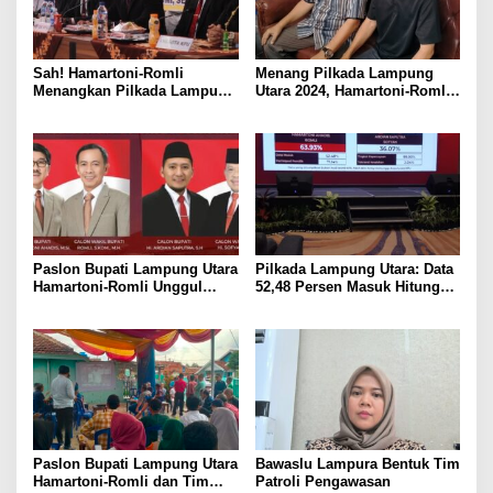
Sah! Hamartoni-Romli
Menang Pilkada Lampung
Menangkan Pilkada Lampung
Utara 2024, Hamartoni-Romli
Utara 2024
Ucapkan Terima Kasih kepada
Masyarakat
Paslon Bupati Lampung Utara
Pilkada Lampung Utara: Data
Hamartoni-Romli Unggul
52,48 Persen Masuk Hitung
60,02% di Pilkada Serentak
Cepat Rakata, Hamartoni-
2024
Romli Unggul 63,93 Persen
Paslon Bupati Lampung Utara
Bawaslu Lampura Bentuk Tim
Hamartoni-Romli dan Tim
Patroli Pengawasan