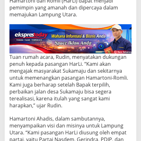
Hamartoni dan Romli (HarLi) dapat menjadi
i
D
pemimpin yang amanah dan dipercaya dalam
e
memajukan Lampung Utara.
s
a
S
u
k
a
m
Tuan rumah acara, Rudin, menyatakan dukungan
a
j
penuh kepada pasangan HarLi. “Kami akan
u
mengajak masyarakat Sukamaju dan sekitarnya
,
untuk memenangkan pasangan Hamartoni-Romli.
D
Kami juga berharap setelah Bapak terpilih,
a
p
perbaikan jalan desa Sukamaju bisa segera
a
terealisasi, karena itulah yang sangat kami
t
harapkan,” ujar Rudin.
D
u
Hamartoni Ahadis, dalam sambutannya,
k
u
menyampaikan visi dan misinya untuk Lampung
n
Utara. “Kami pasangan HarLi diusung oleh empat
g
partai, yaitu Partai Nasdem, Gerindra, PDIP, dan