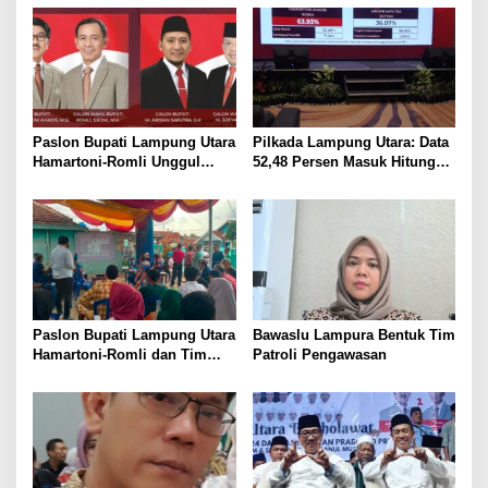
Masyarakat
Paslon Bupati Lampung Utara
Pilkada Lampung Utara: Data
Hamartoni-Romli Unggul
52,48 Persen Masuk Hitung
60,02% di Pilkada Serentak
Cepat Rakata, Hamartoni-
2024
Romli Unggul 63,93 Persen
Paslon Bupati Lampung Utara
Bawaslu Lampura Bentuk Tim
Hamartoni-Romli dan Tim
Patroli Pengawasan
Pantau Hasil Quick Count
Pilkada Serentak