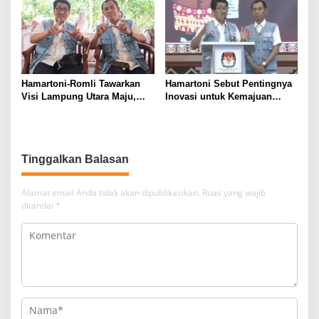
Hamartoni-Romli Tawarkan
Hamartoni Sebut Pentingnya
Visi Lampung Utara Maju,
Inovasi untuk Kemajuan
Aman, dan Sejahtera melalui
Lampung Utara
Kolaborasi dan Inovasi
Digital
Tinggalkan Balasan
Alamat email Anda tidak akan dipublikasikan.
Ruas yang wajib
ditandai
*