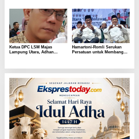
Pantau Hasil Quick Count
Pilkada Serentak
Ketua DPC LSM Majas
Hamartoni-Romli Serukan
Lampung Utara, Adhan
Persatuan untuk Membangun
Nunyai, Ajak Jaga
Lampung Utara yang Maju,
Kondusivitas Jelang Pilkada
Aman dan Sejahtera
2024