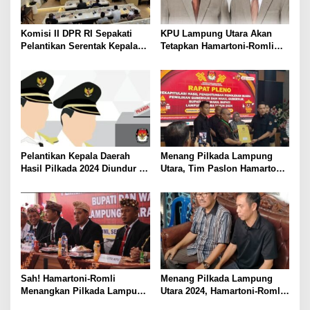
Komisi II DPR RI Sepakati
KPU Lampung Utara Akan
Pelantikan Serentak Kepala
Tetapkan Hamartoni-Romli
Daerah pada 6 Februari 2025
Sebagai Bupati dan Wakil
Bupati Terpilih Besok
Pelantikan Kepala Daerah
Menang Pilkada Lampung
Hasil Pilkada 2024 Diundur ke
Utara, Tim Paslon Hamartoni-
Maret 2025
Romli Sampaikan Apresiasi
dan Terimakasih Kepada
Semua Pihak
Sah! Hamartoni-Romli
Menang Pilkada Lampung
Menangkan Pilkada Lampung
Utara 2024, Hamartoni-Romli
Utara 2024
Ucapkan Terima Kasih kepada