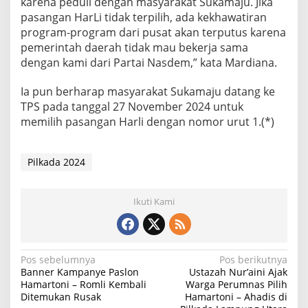
karena peduli dengan masyarakat Sukamaju. Jika
pasangan HarLi tidak terpilih, ada kekhawatiran
program-program dari pusat akan terputus karena
pemerintah daerah tidak mau bekerja sama
dengan kami dari Partai Nasdem,” kata Mardiana.
Ia pun berharap masyarakat Sukamaju datang ke
TPS pada tanggal 27 November 2024 untuk
memilih pasangan Harli dengan nomor urut 1.(*)
Pilkada 2024
Ikuti Kami
N
Pos sebelumnya
Pos berikutnya
Banner Kampanye Paslon
Ustazah Nur’aini Ajak
a
Hamartoni – Romli Kembali
Warga Perumnas Pilih
Ditemukan Rusak
Hamartoni – Ahadis di
v