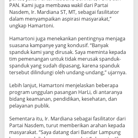
a
PAN. Kami juga membawa wakil dari Partai
n
Nasdem, Ir. Mardiana ST, MT, sebagai fasilitator
P
e
dalam menyampaikan aspirasi masyarakat,”
n
ungkap Hamartoni.
u
h
Hamartoni juga menekankan pentingnya menjaga
d
suasana kampanye yang kondusif. “Banyak
a
r
spanduk kami yang dirusak. Saya meminta kepada
i
tim pemenangan untuk tidak merusak spanduk-
W
spanduk yang sudah dipasang, karena spanduk
a
tersebut dilindungi oleh undang-undang,” ujarnya.
r
g
a
Lebih lanjut, Hamartoni menjelaskan beberapa
program unggulan pasangan HarLi, di antaranya
bidang keamanan, pendidikan, kesehatan, dan
pelayanan publik.
Sementara itu, Ir. Mardiana sebagai fasilitator dari
Partai Nasdem, turut memberikan arahan kepada
masyarakat. “Saya datang dari Bandar Lampung