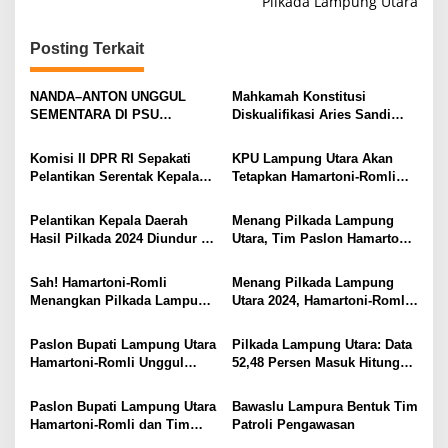
Pilkada Lampung Utara
i
g
Posting Terkait
a
s
NANDA–ANTON UNGGUL
Mahkamah Konstitusi
SEMENTARA DI PSU
Diskualifikasi Aries Sandi
i
PESAWARAN VERSI QUICK
sebagai Calon Bupati
COUNT RAKATA Unggul di 8
Pesawaran 2024
p
Komisi II DPR RI Sepakati
KPU Lampung Utara Akan
dari 11 Kecamatan, Tim
Pelantikan Serentak Kepala
Tetapkan Hamartoni-Romli
o
Pemenangan Tetap Tunggu
Daerah pada 6 Februari 2025
Sebagai Bupati dan Wakil
Data Final
s
Bupati Terpilih Besok
Pelantikan Kepala Daerah
Menang Pilkada Lampung
Hasil Pilkada 2024 Diundur ke
Utara, Tim Paslon Hamartoni-
Maret 2025
Romli Sampaikan Apresiasi
dan Terimakasih Kepada
Sah! Hamartoni-Romli
Menang Pilkada Lampung
Semua Pihak
Menangkan Pilkada Lampung
Utara 2024, Hamartoni-Romli
Utara 2024
Ucapkan Terima Kasih kepada
Masyarakat
Paslon Bupati Lampung Utara
Pilkada Lampung Utara: Data
Hamartoni-Romli Unggul
52,48 Persen Masuk Hitung
60,02% di Pilkada Serentak
Cepat Rakata, Hamartoni-
2024
Romli Unggul 63,93 Persen
Paslon Bupati Lampung Utara
Bawaslu Lampura Bentuk Tim
Hamartoni-Romli dan Tim
Patroli Pengawasan
Pantau Hasil Quick Count