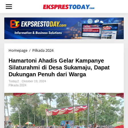
L
e
w
a
t
i
k
e
k
o
Homepage
/
Pilkada 2024
H
n
a
t
Hamartoni Ahadis Gelar Kampanye
m
e
a
Silaturahmi di Desa Sukamaju, Dapat
n
r
Dukungan Penuh dari Warga
t
o
Today2
Oktober 19, 2024
Pilkada 2024
n
i
A
h
a
d
i
s
G