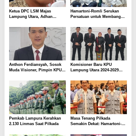
Ketua DPC LSM Majas
Hamartoni-Romli Serukan
Lampung Utara, Adhan
Persatuan untuk Membangun
Nunyai, Ajak Jaga
Lampung Utara yang Maju,
Kondusivitas Jelang Pilkada
Aman dan Sejahtera
2024
Anthon Ferdiansyah, Sosok
Komisioner Baru KPU
Muda Visioner, Pimpin KPU
Lampung Utara 2024-2029
Lampung Utara 2024-2029
Resmi Dilantik. Anthon
Ferdiansyah Terpilih sebagai
Ketua, Siap Hadapi Pilkada
Pemkab Lampura Kerahkan
Masa Tenang Pilkada
2.130 Linmas Saat Pilkada
Semakin Dekat: Hamartoni-
Romli Sampaikan Terima
Kasih dan Harapan