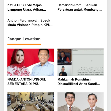
Pilkada Serentak
Ketua DPC LSM Majas
Hamartoni-Romli Serukan
Lampung Utara, Adhan
Persatuan untuk Membangun
Nunyai, Ajak Jaga
Lampung Utara yang Maju,
Kondusivitas Jelang Pilkada
Aman dan Sejahtera
Anthon Ferdiansyah, Sosok
2024
Muda Visioner, Pimpin KPU
Lampung Utara 2024-2029
Jangan Lewatkan
NANDA–ANTON UNGGUL
Mahkamah Konstitusi
SEMENTARA DI PSU
Diskualifikasi Aries Sandi
PESAWARAN VERSI QUICK
sebagai Calon Bupati
COUNT RAKATA Unggul di 8
Pesawaran 2024
dari 11 Kecamatan, Tim
Pemenangan Tetap Tunggu
Data Final