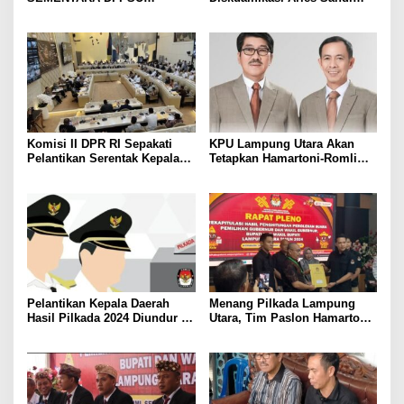
PESAWARAN VERSI QUICK
sebagai Calon Bupati
COUNT RAKATA Unggul di 8
Pesawaran 2024
dari 11 Kecamatan, Tim
Pemenangan Tetap Tunggu
Data Final
Komisi II DPR RI Sepakati
KPU Lampung Utara Akan
Pelantikan Serentak Kepala
Tetapkan Hamartoni-Romli
Daerah pada 6 Februari 2025
Sebagai Bupati dan Wakil
Bupati Terpilih Besok
Pelantikan Kepala Daerah
Menang Pilkada Lampung
Hasil Pilkada 2024 Diundur ke
Utara, Tim Paslon Hamartoni-
Maret 2025
Romli Sampaikan Apresiasi
dan Terimakasih Kepada
Semua Pihak