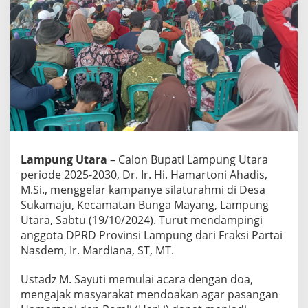
e
l
a
r
K
a
m
p
a
n
y
e
Lampung Utara
– Calon Bupati Lampung Utara
S
i
periode 2025-2030, Dr. Ir. Hi. Hamartoni Ahadis,
l
M.Si., menggelar kampanye silaturahmi di Desa
a
Sukamaju, Kecamatan Bunga Mayang, Lampung
t
Utara, Sabtu (19/10/2024). Turut mendampingi
u
anggota DPRD Provinsi Lampung dari Fraksi Partai
r
a
Nasdem, Ir. Mardiana, ST, MT.
h
m
Ustadz M. Sayuti memulai acara dengan doa,
i
mengajak masyarakat mendoakan agar pasangan
d