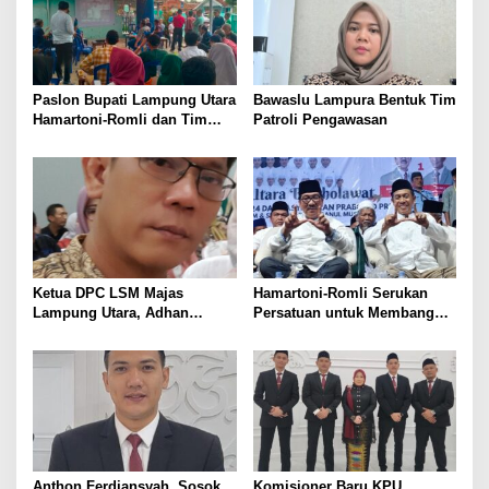
Paslon Bupati Lampung Utara
Bawaslu Lampura Bentuk Tim
Hamartoni-Romli dan Tim
Patroli Pengawasan
Pantau Hasil Quick Count
Pilkada Serentak
Ketua DPC LSM Majas
Hamartoni-Romli Serukan
Lampung Utara, Adhan
Persatuan untuk Membangun
Nunyai, Ajak Jaga
Lampung Utara yang Maju,
Kondusivitas Jelang Pilkada
Aman dan Sejahtera
2024
Anthon Ferdiansyah, Sosok
Komisioner Baru KPU