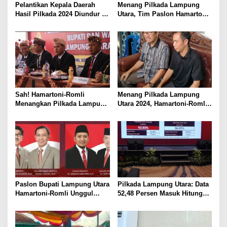
Pelantikan Kepala Daerah
Menang Pilkada Lampung
Hasil Pilkada 2024 Diundur ke
Utara, Tim Paslon Hamartoni-
Maret 2025
Romli Sampaikan Apresiasi
dan Terimakasih Kepada
Semua Pihak
Sah! Hamartoni-Romli
Menang Pilkada Lampung
Menangkan Pilkada Lampung
Utara 2024, Hamartoni-Romli
Utara 2024
Ucapkan Terima Kasih kepada
Masyarakat
Paslon Bupati Lampung Utara
Pilkada Lampung Utara: Data
Hamartoni-Romli Unggul
52,48 Persen Masuk Hitung
60,02% di Pilkada Serentak
Cepat Rakata, Hamartoni-
2024
Romli Unggul 63,93 Persen