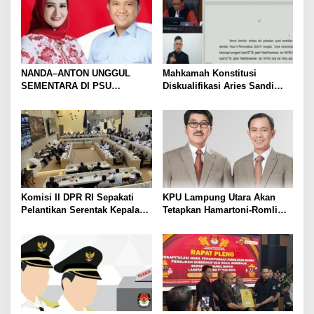
NANDA–ANTON UNGGUL
Mahkamah Konstitusi
SEMENTARA DI PSU
Diskualifikasi Aries Sandi
PESAWARAN VERSI QUICK
sebagai Calon Bupati
COUNT RAKATA Unggul di 8
Pesawaran 2024
dari 11 Kecamatan, Tim
Pemenangan Tetap Tunggu
Data Final
Komisi II DPR RI Sepakati
KPU Lampung Utara Akan
Pelantikan Serentak Kepala
Tetapkan Hamartoni-Romli
Daerah pada 6 Februari 2025
Sebagai Bupati dan Wakil
Bupati Terpilih Besok