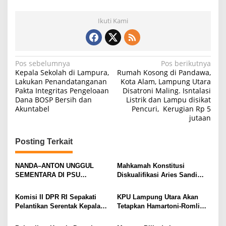
Ikuti Kami
N
Pos sebelumnya
Pos berikutnya
Kepala Sekolah di Lampura,
Rumah Kosong di Pandawa,
a
Lakukan Penandatanganan
Kota Alam, Lampung Utara
Pakta Integritas Pengeloaan
Disatroni Maling. Isntalasi
v
Dana BOSP Bersih dan
Listrik dan Lampu disikat
i
Akuntabel
Pencuri, Kerugian Rp 5
jutaan
g
a
Posting Terkait
s
i
NANDA–ANTON UNGGUL
Mahkamah Konstitusi
SEMENTARA DI PSU
Diskualifikasi Aries Sandi
p
PESAWARAN VERSI QUICK
sebagai Calon Bupati
o
COUNT RAKATA Unggul di 8
Pesawaran 2024
Komisi II DPR RI Sepakati
KPU Lampung Utara Akan
dari 11 Kecamatan, Tim
s
Pelantikan Serentak Kepala
Tetapkan Hamartoni-Romli
Pemenangan Tetap Tunggu
Daerah pada 6 Februari 2025
Sebagai Bupati dan Wakil
Data Final
Bupati Terpilih Besok