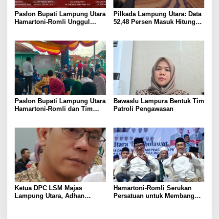
Paslon Bupati Lampung Utara
Pilkada Lampung Utara: Data
Hamartoni-Romli Unggul
52,48 Persen Masuk Hitung
60,02% di Pilkada Serentak
Cepat Rakata, Hamartoni-
2024
Romli Unggul 63,93 Persen
Paslon Bupati Lampung Utara
Bawaslu Lampura Bentuk Tim
Hamartoni-Romli dan Tim
Patroli Pengawasan
Pantau Hasil Quick Count
Pilkada Serentak
Ketua DPC LSM Majas
Hamartoni-Romli Serukan
Lampung Utara, Adhan
Persatuan untuk Membangun
Nunyai, Ajak Jaga
Lampung Utara yang Maju,
Kondusivitas Jelang Pilkada
Aman dan Sejahtera