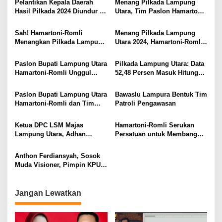
Pelantikan Kepala Daerah
Menang Pilkada Lampung
Hasil Pilkada 2024 Diundur ke
Utara, Tim Paslon Hamartoni-
Maret 2025
Romli Sampaikan Apresiasi
dan Terimakasih Kepada
Sah! Hamartoni-Romli
Menang Pilkada Lampung
Semua Pihak
Menangkan Pilkada Lampung
Utara 2024, Hamartoni-Romli
Utara 2024
Ucapkan Terima Kasih kepada
Masyarakat
Paslon Bupati Lampung Utara
Pilkada Lampung Utara: Data
Hamartoni-Romli Unggul
52,48 Persen Masuk Hitung
60,02% di Pilkada Serentak
Cepat Rakata, Hamartoni-
2024
Romli Unggul 63,93 Persen
Paslon Bupati Lampung Utara
Bawaslu Lampura Bentuk Tim
Hamartoni-Romli dan Tim
Patroli Pengawasan
Pantau Hasil Quick Count
Pilkada Serentak
Ketua DPC LSM Majas
Hamartoni-Romli Serukan
Lampung Utara, Adhan
Persatuan untuk Membangun
Nunyai, Ajak Jaga
Lampung Utara yang Maju,
Kondusivitas Jelang Pilkada
Aman dan Sejahtera
Anthon Ferdiansyah, Sosok
2024
Muda Visioner, Pimpin KPU
Lampung Utara 2024-2029
Jangan Lewatkan