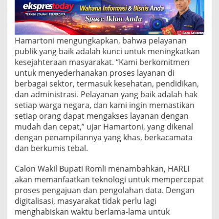
e
n
u
n
t
Hamartoni mengungkapkan, bahwa pelayanan
u
publik yang baik adalah kunci untuk meningkatkan
k
kesejahteraan masyarakat. “Kami berkomitmen
K
e
untuk menyederhanakan proses layanan di
s
berbagai sektor, termasuk kesehatan, pendidikan,
e
dan administrasi. Pelayanan yang baik adalah hak
j
setiap warga negara, dan kami ingin memastikan
a
h
setiap orang dapat mengakses layanan dengan
t
mudah dan cepat,” ujar Hamartoni, yang dikenal
e
dengan penampilannya yang khas, berkacamata
r
dan berkumis tebal.
a
a
n
Calon Wakil Bupati Romli menambahkan, HARLI
M
akan memanfaatkan teknologi untuk mempercepat
a
proses pengajuan dan pengolahan data. Dengan
s
digitalisasi, masyarakat tidak perlu lagi
y
menghabiskan waktu berlama-lama untuk
a