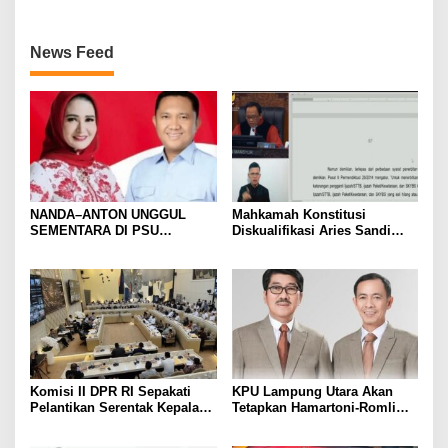
News Feed
NANDA–ANTON UNGGUL
Mahkamah Konstitusi
SEMENTARA DI PSU
Diskualifikasi Aries Sandi
PESAWARAN VERSI QUICK
sebagai Calon Bupati
COUNT RAKATA Unggul di 8
Pesawaran 2024
dari 11 Kecamatan, Tim
Pemenangan Tetap Tunggu
Data Final
Komisi II DPR RI Sepakati
KPU Lampung Utara Akan
Pelantikan Serentak Kepala
Tetapkan Hamartoni-Romli
Daerah pada 6 Februari 2025
Sebagai Bupati dan Wakil
Bupati Terpilih Besok