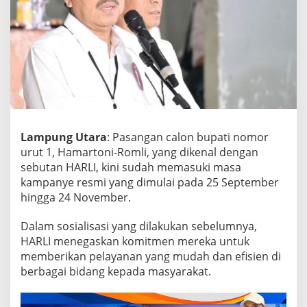
P
e
l
a
y
a
n
a
n
P
u
Lampung Utara
: Pasangan calon bupati nomor
b
urut 1, Hamartoni-Romli, yang dikenal dengan
l
sebutan HARLI, kini sudah memasuki masa
i
kampanye resmi yang dimulai pada 25 September
k
hingga 24 November.
y
a
n
Dalam sosialisasi yang dilakukan sebelumnya,
g
HARLI menegaskan komitmen mereka untuk
E
memberikan pelayanan yang mudah dan efisien di
f
berbagai bidang kepada masyarakat.
i
s
i