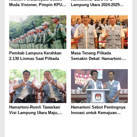
Muda Visioner, Pimpin KPU
Lampung Utara 2024-2029
Lampung Utara 2024-2029
Resmi Dilantik. Anthon
Ferdiansyah Terpilih sebagai
Ketua, Siap Hadapi Pilkada
Pemkab Lampura Kerahkan
Masa Tenang Pilkada
2.130 Linmas Saat Pilkada
Semakin Dekat: Hamartoni-
Romli Sampaikan Terima
Kasih dan Harapan
Hamartoni-Romli Tawarkan
Hamartoni Sebut Pentingnya
Visi Lampung Utara Maju,
Inovasi untuk Kemajuan
Aman, dan Sejahtera melalui
Lampung Utara
Kolaborasi dan Inovasi
Digital