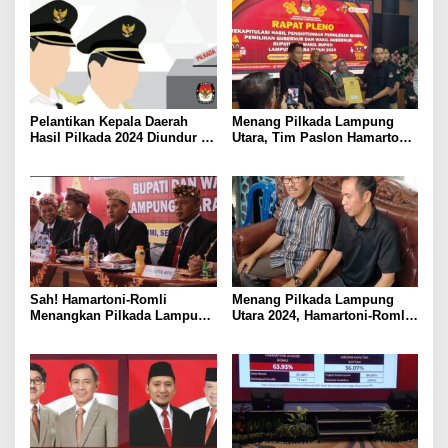
Pelantikan Kepala Daerah
Menang Pilkada Lampung
Hasil Pilkada 2024 Diundur ke
Utara, Tim Paslon Hamartoni-
Maret 2025
Romli Sampaikan Apresiasi
dan Terimakasih Kepada
Semua Pihak
Sah! Hamartoni-Romli
Menang Pilkada Lampung
Menangkan Pilkada Lampung
Utara 2024, Hamartoni-Romli
Utara 2024
Ucapkan Terima Kasih kepada
Masyarakat