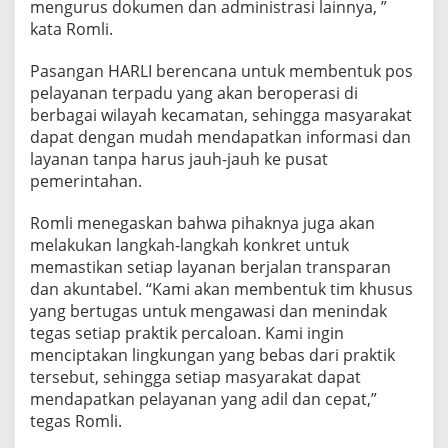
r
mengurus dokumen dan administrasi lainnya, ”
a
kata Romli.
k
a
Pasangan HARLI berencana untuk membentuk pos
t
pelayanan terpadu yang akan beroperasi di
L
a
berbagai wilayah kecamatan, sehingga masyarakat
m
dapat dengan mudah mendapatkan informasi dan
p
layanan tanpa harus jauh-jauh ke pusat
u
pemerintahan.
n
g
U
Romli menegaskan bahwa pihaknya juga akan
t
melakukan langkah-langkah konkret untuk
a
memastikan setiap layanan berjalan transparan
r
dan akuntabel. “Kami akan membentuk tim khusus
a
yang bertugas untuk mengawasi dan menindak
tegas setiap praktik percaloan. Kami ingin
menciptakan lingkungan yang bebas dari praktik
tersebut, sehingga setiap masyarakat dapat
mendapatkan pelayanan yang adil dan cepat,”
tegas Romli.