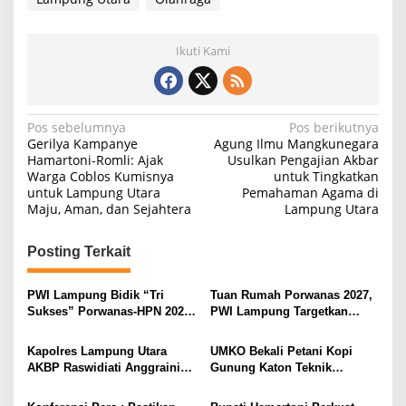
Ikuti Kami
N
Pos sebelumnya
Pos berikutnya
Gerilya Kampanye
Agung Ilmu Mangkunegara
a
Hamartoni-Romli: Ajak
Usulkan Pengajian Akbar
Warga Coblos Kumisnya
untuk Tingkatkan
v
untuk Lampung Utara
Pemahaman Agama di
i
Maju, Aman, dan Sejahtera
Lampung Utara
g
Posting Terkait
a
s
PWI Lampung Bidik “Tri
Tuan Rumah Porwanas 2027,
i
Sukses” Porwanas-HPN 2027:
PWI Lampung Targetkan
Emas, Ekonomi, dan
Futsal Kembali Berjaya
p
Pariwisata Menggeliat
Kapolres Lampung Utara
UMKO Bekali Petani Kopi
o
AKBP Raswidiati Anggraini
Gunung Katon Teknik
s
Bergerak Cepat, Rangkul
Pascapanen, Dorong Nilai
Tokoh Masyarakat dan Adat
Jual Hasil Panen Meningkat