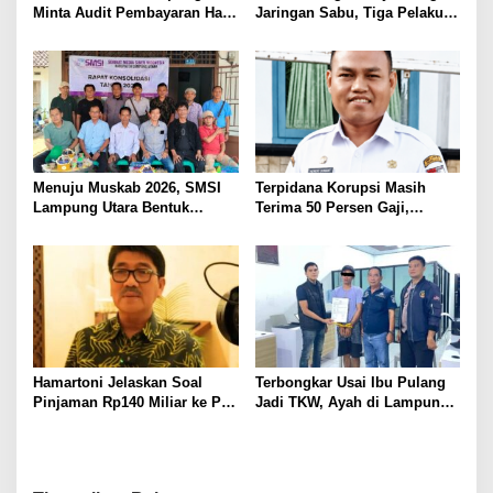
Minta Audit Pembayaran Hak
Jaringan Sabu, Tiga Pelaku
ASN Terpidana Korupsi:
Dibekuk
Kepastian Hukum Tak Boleh
Berlarut
Menuju Muskab 2026, SMSI
Terpidana Korupsi Masih
Lampung Utara Bentuk
Terima 50 Persen Gaji,
Panitia dan Susun
BKSDM Lampung Utara;
Kepengurusan
Tunggu Keputusan BKN
Hamartoni Jelaskan Soal
Terbongkar Usai Ibu Pulang
Pinjaman Rp140 Miliar ke PT
Jadi TKW, Ayah di Lampung
SMI: Tanpa Terobosan,
Utara Diduga Cabuli Anak
Perbaikan Jalan Butuh Waktu
Kandung Selama Empat
Bertahun-tahun
Tahun, Nyaris Diamuk Massa