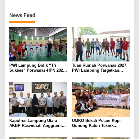
News Feed
PWI Lampung Bidik “Tri
Tuan Rumah Porwanas 2027,
Sukses” Porwanas-HPN 2027:
PWI Lampung Targetkan
Emas, Ekonomi, dan
Futsal Kembali Berjaya
Pariwisata Menggeliat
Kapolres Lampung Utara
UMKO Bekali Petani Kopi
AKBP Raswidiati Anggraini
Gunung Katon Teknik
Bergerak Cepat, Rangkul
Pascapanen, Dorong Nilai
Tokoh Masyarakat dan Adat
Jual Hasil Panen Meningkat