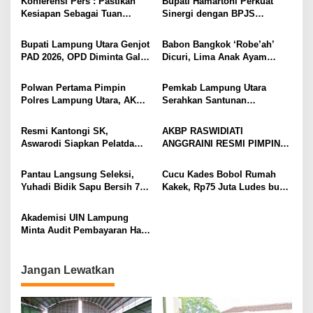
Konferensi Pers : Pastikan
Bupati Hamartoni Perkuat
Perkuat Kamtibmas
Kesiapan Sebagai Tuan
Sinergi dengan BPJS
Rumah, Mesuji Tempatkan
Kesehatan, Dorong Layanan
Tiga Venue Pelaksanaan
Kesehatan Makin Cepat dan
Bupati Lampung Utara Genjot
Babon Bangkok ‘Robe’ah’
Soeratin Cup Piala Gubernur
Mudah
PAD 2026, OPD Diminta Gali
Dicuri, Lima Anak Ayam
Lampung
Sumber Pendapatan Baru
Menangis Piyik-Piyik, Warga
hingga Optimalkan PBB-P2
Gang Jalaba Kotabumi Heboh
Polwan Pertama Pimpin
Pemkab Lampung Utara
Polres Lampung Utara, AKBP
Serahkan Santunan
Raswidiati Disambut Tradisi
Kemensos kepada Keluarga
Pedang Pora
Korban Kebakaran
Resmi Kantongi SK,
AKBP RASWIDIATI
Aswarodi Siapkan Pelatda
ANGGRAINI RESMI PIMPIN
Bulutangkis PWI Lampung
POLRES LAMPUNG UTARA,
Menuju Porwanas 2027
BAWA KOMITMEN PERKUAT
Pantau Langsung Seleksi,
Cucu Kades Bobol Rumah
KAMTIBMAS DAN
Yuhadi Bidik Sapu Bersih 7
Kakek, Rp75 Juta Ludes buat
PELAYANAN PRESISI
Emas Cabor Karoke di
Judol, Diringkus dan
Porwanas 2027
Ditembak Polisi
Akademisi UIN Lampung
Minta Audit Pembayaran Hak
ASN Terpidana Korupsi:
Kepastian Hukum Tak Boleh
Berlarut
Jangan Lewatkan