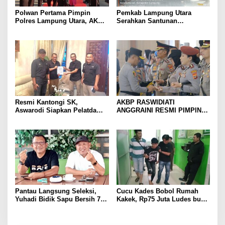
Polwan Pertama Pimpin
Pemkab Lampung Utara
Polres Lampung Utara, AKBP
Serahkan Santunan
Raswidiati Disambut Tradisi
Kemensos kepada Keluarga
Pedang Pora
Korban Kebakaran
Resmi Kantongi SK,
AKBP RASWIDIATI
Aswarodi Siapkan Pelatda
ANGGRAINI RESMI PIMPIN
Bulutangkis PWI Lampung
POLRES LAMPUNG UTARA,
Menuju Porwanas 2027
BAWA KOMITMEN PERKUAT
KAMTIBMAS DAN
PELAYANAN PRESISI
Pantau Langsung Seleksi,
Cucu Kades Bobol Rumah
Yuhadi Bidik Sapu Bersih 7
Kakek, Rp75 Juta Ludes buat
Emas Cabor Karoke di
Judol, Diringkus dan
Porwanas 2027
Ditembak Polisi