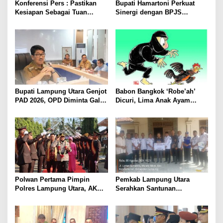
Konferensi Pers : Pastikan
Bupati Hamartoni Perkuat
Kesiapan Sebagai Tuan
Sinergi dengan BPJS
Rumah, Mesuji Tempatkan
Kesehatan, Dorong Layanan
Tiga Venue Pelaksanaan
Kesehatan Makin Cepat dan
Soeratin Cup Piala Gubernur
Mudah
Lampung
Bupati Lampung Utara Genjot
Babon Bangkok ‘Robe’ah’
PAD 2026, OPD Diminta Gali
Dicuri, Lima Anak Ayam
Sumber Pendapatan Baru
Menangis Piyik-Piyik, Warga
hingga Optimalkan PBB-P2
Gang Jalaba Kotabumi Heboh
Polwan Pertama Pimpin
Pemkab Lampung Utara
Polres Lampung Utara, AKBP
Serahkan Santunan
Raswidiati Disambut Tradisi
Kemensos kepada Keluarga
Pedang Pora
Korban Kebakaran