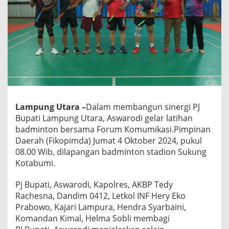
D
a
n
F
o
r
k
o
p
i
m
Lampung Utara –
Dalam membangun sinergi PJ
d
Bupati Lampung Utara, Aswarodi gelar latihan
a
L
badminton bersama Forum Komumikasi.Pimpinan
a
Daerah (Fikopimda) Jumat 4 Oktober 2024, pukul
m
08.00 Wib, dilapangan badminton stadion Sukung
p
Kotabumi.
u
r
a
Pj Bupati, Aswarodi, Kapolres, AKBP Tedy
L
Rachesna, Dandim 0412, Letkol INF Hery Eko
a
Prabowo, Kajari Lampura, Hendra Syarbaini,
t
Komandan Kimal, Helma Sobli membagi
i