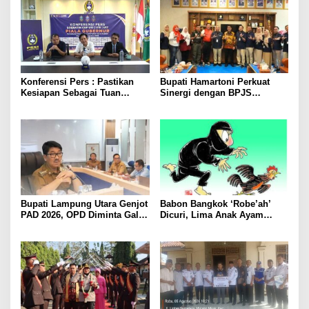
Perkuat Kamtibmas
Konferensi Pers : Pastikan
Bupati Hamartoni Perkuat
Kesiapan Sebagai Tuan
Sinergi dengan BPJS
Rumah, Mesuji Tempatkan
Kesehatan, Dorong Layanan
Tiga Venue Pelaksanaan
Kesehatan Makin Cepat dan
Soeratin Cup Piala Gubernur
Mudah
Lampung
Bupati Lampung Utara Genjot
Babon Bangkok ‘Robe’ah’
PAD 2026, OPD Diminta Gali
Dicuri, Lima Anak Ayam
Sumber Pendapatan Baru
Menangis Piyik-Piyik, Warga
hingga Optimalkan PBB-P2
Gang Jalaba Kotabumi Heboh