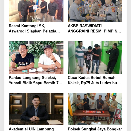
Resmi Kantongi SK,
AKBP RASWIDIATI
Aswarodi Siapkan Pelatda
ANGGRAINI RESMI PIMPIN
Bulutangkis PWI Lampung
POLRES LAMPUNG UTARA,
Menuju Porwanas 2027
BAWA KOMITMEN PERKUAT
KAMTIBMAS DAN
PELAYANAN PRESISI
Pantau Langsung Seleksi,
Cucu Kades Bobol Rumah
Yuhadi Bidik Sapu Bersih 7
Kakek, Rp75 Juta Ludes buat
Emas Cabor Karoke di
Judol, Diringkus dan
Porwanas 2027
Ditembak Polisi
Akademisi UIN Lampung
Polsek Sungkai Jaya Bongkar