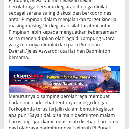
PJ Bupati, Aswarodi menjelaskan selain
h
a
berolahraga bersama kegiatan itu juga dinilai
n
sebagai sarana saling diskusi dan berkoordinasi
B
antar Pimpinan dalam menjalankan target kinerja
a
masing-masing,”Ini kegiatan silahturahmi antar
d
m
Pimpinan lebih kepada menguatkan kebersamaan
i
serta menghidupkan olahraga di Lampung Utara
n
yang tentunya dimulai dari para Pimpinan
t
Daerah,”jelas Aswarodi usai latihan Badminton
o
bersama.
n
B
e
r
s
a
m
a
Menurutnya disamping berolahraga membuat
badan menjadi sehat tentunya sinergi dengan
Forkopimda terus terjalin dalam bentuk kegiatan
apa pun,”Saya tidak bisa main badminton malam
harus pagi, jadi kami mensiasati disetiap hari Jumat
pagi olahraga badmintonnya,”seloroh PJ Bupati.