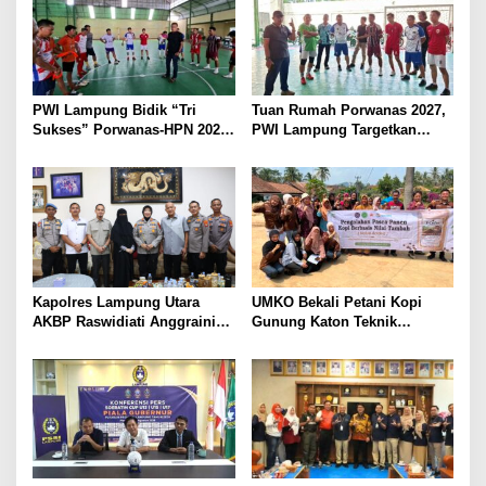
PWI Lampung Bidik “Tri
Tuan Rumah Porwanas 2027,
Sukses” Porwanas-HPN 2027:
PWI Lampung Targetkan
Emas, Ekonomi, dan
Futsal Kembali Berjaya
Pariwisata Menggeliat
Kapolres Lampung Utara
UMKO Bekali Petani Kopi
AKBP Raswidiati Anggraini
Gunung Katon Teknik
Bergerak Cepat, Rangkul
Pascapanen, Dorong Nilai
Tokoh Masyarakat dan Adat
Jual Hasil Panen Meningkat
Perkuat Kamtibmas