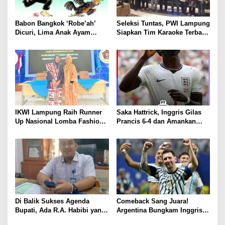
Babon Bangkok ‘Robe’ah’
Seleksi Tuntas, PWI Lampung
Dicuri, Lima Anak Ayam
Siapkan Tim Karaoke Terbaik
Menangis Piyik-Piyik, Warga
untuk Porwanas 2027
Gang Jalaba Kotabumi Heboh
IKWI Lampung Raih Runner
Saka Hattrick, Inggris Gilas
Up Nasional Lomba Fashion
Prancis 6-4 dan Amankan
Show HUT ke-65 IKWI,
Perunggu Piala Dunia 2026
Busana Saibatin Curi
Perhatian
Di Balik Sukses Agenda
Comeback Sang Juara!
Bupati, Ada R.A. Habibi yang
Argentina Bungkam Inggris 2-
Menjaga Ritme Pemerintahan
1, Tantang Spanyol di Final