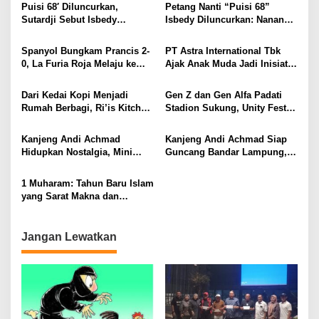
Sejak Fajar
Piala Dunia 2026
Puisi 68′ Diluncurkan,
Petang Nanti “Puisi 68”
Sutardji Sebut Isbedy
Isbedy Diluncurkan: Nanang
Produktif Tanpa Kehilangan
Ajak Seniman Ramaikan
Kualitas
Spanyol Bungkam Prancis 2-
PT Astra International Tbk
0, La Furia Roja Melaju ke
Ajak Anak Muda Jadi Inisiator
Final Piala Dunia 2026
Perubahan melalui 17th SATU
Indonesia Awards 2026 di
Dari Kedai Kopi Menjadi
Gen Z dan Gen Alfa Padati
Young On Top National
Rumah Berbagi, Ri’is Kitchen
Stadion Sukung, Unity Fest
Conference
& Coffee Buka Makan Gratis
2026 Jadi Magnet Hiburan
Empat Hari Sepekan
Lampung Utara
Kanjeng Andi Achmad
Kanjeng Andi Achmad Siap
Hidupkan Nostalgia, Mini
Guncang Bandar Lampung,
Konser di Riis Coffee Jadi
Hidupkan Kembali
Ajang Silaturahmi Lintas
Romantisme Puranti Band
1 Muharam: Tahun Baru Islam
Generasi
yang Sarat Makna dan
Momentum Hijrah Diri
Jangan Lewatkan