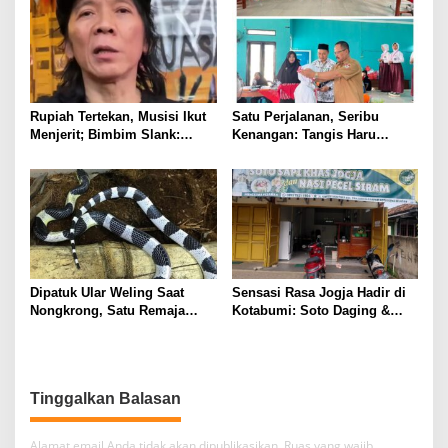
Rupiah Tertekan, Musisi Ikut
Satu Perjalanan, Seribu
Menjerit; Bimbim Slank:
Kenangan: Tangis Haru
Dolar Naik, Semua Kena
Warnai Perpisahan Siswa-
siswi Kelas VI SDN 9 Tanjung
Raya
Dipatuk Ular Weling Saat
Sensasi Rasa Jogja Hadir di
Nongkrong, Satu Remaja
Kotabumi: Soto Daging &
Bogor Meninggal: Ancaman
Pecel Siram Jadi Buruan
“Ular Luwing” yang Kerap
Pecinta Kuliner
Diremehkan
Tinggalkan Balasan
Alamat email Anda tidak akan dipublikasikan.
Ruas yang wajib