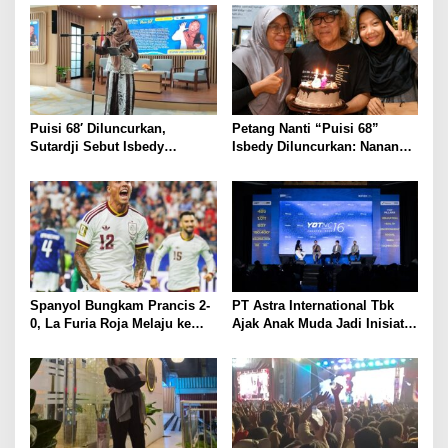
Sejak Fajar
Piala Dunia 2026
Puisi 68′ Diluncurkan,
Petang Nanti “Puisi 68”
Sutardji Sebut Isbedy
Isbedy Diluncurkan: Nanang
Produktif Tanpa Kehilangan
Ajak Seniman Ramaikan
Kualitas
Spanyol Bungkam Prancis 2-
PT Astra International Tbk
0, La Furia Roja Melaju ke
Ajak Anak Muda Jadi Inisiator
Final Piala Dunia 2026
Perubahan melalui 17th SATU
Indonesia Awards 2026 di
Young On Top National
Conference