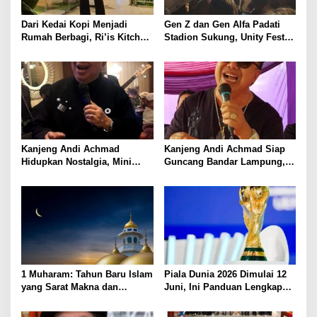
Dari Kedai Kopi Menjadi
Gen Z dan Gen Alfa Padati
Rumah Berbagi, Ri’is Kitchen
Stadion Sukung, Unity Fest
& Coffee Buka Makan Gratis
2026 Jadi Magnet Hiburan
Empat Hari Sepekan
Lampung Utara
Kanjeng Andi Achmad
Kanjeng Andi Achmad Siap
Hidupkan Nostalgia, Mini
Guncang Bandar Lampung,
Konser di Riis Coffee Jadi
Hidupkan Kembali
Ajang Silaturahmi Lintas
Romantisme Puranti Band
Generasi
1 Muharam: Tahun Baru Islam
Piala Dunia 2026 Dimulai 12
yang Sarat Makna dan
Juni, Ini Panduan Lengkap
Momentum Hijrah Diri
Jadwal dan Format Baru yang
Wajib Diketahui