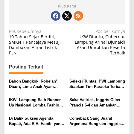
Ikuti Kami
N
Pos sebelumnya
Pos berikutnya
10 Tahun Sejak Berdiri,
UKW Dibuka, Gubernur
a
SMKN 1 Pancajaya Mesuji
Lampung Arinal Djunaidi
Dambakan Aliran Listrik
Akan Umrohkan Peserta
v
PLN
Terbaik
i
g
Posting Terkait
a
s
Babon Bangkok ‘Robe’ah’
Seleksi Tuntas, PWI Lampung
Dicuri, Lima Anak Ayam
Siapkan Tim Karaoke Terbaik
i
Menangis Piyik-Piyik, Warga
untuk Porwanas 2027
Gang Jalaba Kotabumi Heboh
p
IKWI Lampung Raih Runner
Saka Hattrick, Inggris Gilas
Up Nasional Lomba Fashion
Prancis 6-4 dan Amankan
o
Show HUT ke-65 IKWI,
Perunggu Piala Dunia 2026
s
Busana Saibatin Curi
Di Balik Sukses Agenda
Comeback Sang Juara!
Perhatian
Bupati, Ada R.A. Habibi yang
Argentina Bungkam Inggris 2-
Menjaga Ritme Pemerintahan
1, Tantang Spanyol di Final