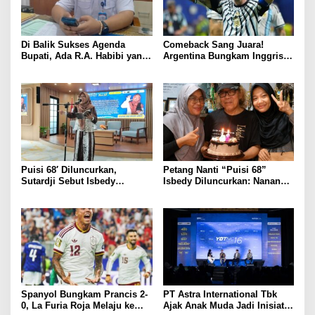
Di Balik Sukses Agenda
Comeback Sang Juara!
Bupati, Ada R.A. Habibi yang
Argentina Bungkam Inggris 2-
Menjaga Ritme Pemerintahan
1, Tantang Spanyol di Final
Sejak Fajar
Piala Dunia 2026
Puisi 68′ Diluncurkan,
Petang Nanti “Puisi 68”
Sutardji Sebut Isbedy
Isbedy Diluncurkan: Nanang
Produktif Tanpa Kehilangan
Ajak Seniman Ramaikan
Kualitas
Spanyol Bungkam Prancis 2-
PT Astra International Tbk
0, La Furia Roja Melaju ke
Ajak Anak Muda Jadi Inisiator