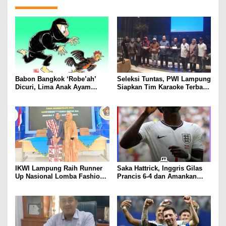
Babon Bangkok ‘Robe’ah’
Seleksi Tuntas, PWI Lampung
Dicuri, Lima Anak Ayam
Siapkan Tim Karaoke Terbaik
Menangis Piyik-Piyik, Warga
untuk Porwanas 2027
Gang Jalaba Kotabumi Heboh
IKWI Lampung Raih Runner
Saka Hattrick, Inggris Gilas
Up Nasional Lomba Fashion
Prancis 6-4 dan Amankan
Show HUT ke-65 IKWI,
Perunggu Piala Dunia 2026
Busana Saibatin Curi
Perhatian