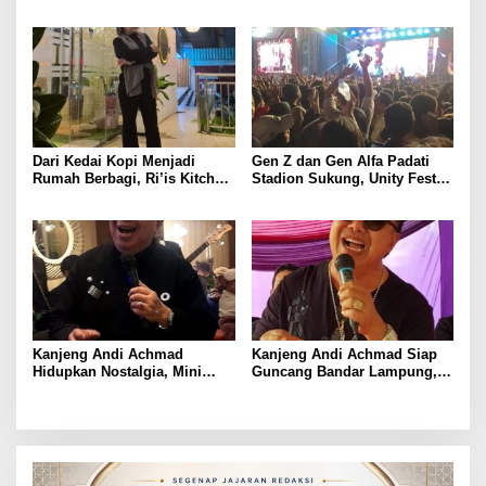
Final Piala Dunia 2026
Perubahan melalui 17th SATU
Indonesia Awards 2026 di
Young On Top National
Conference
Dari Kedai Kopi Menjadi
Gen Z dan Gen Alfa Padati
Rumah Berbagi, Ri’is Kitchen
Stadion Sukung, Unity Fest
& Coffee Buka Makan Gratis
2026 Jadi Magnet Hiburan
Empat Hari Sepekan
Lampung Utara
Kanjeng Andi Achmad
Kanjeng Andi Achmad Siap
Hidupkan Nostalgia, Mini
Guncang Bandar Lampung,
Konser di Riis Coffee Jadi
Hidupkan Kembali
Ajang Silaturahmi Lintas
Romantisme Puranti Band
Generasi