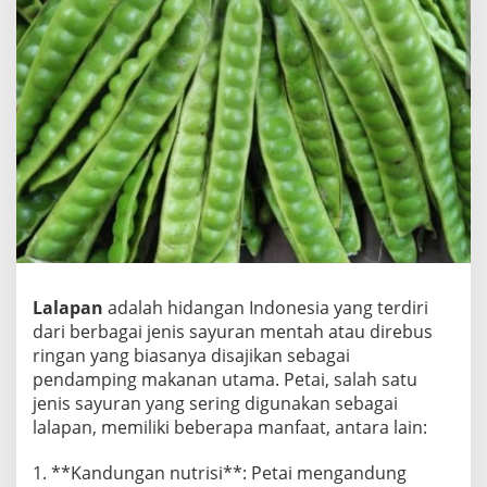
g
a
n
L
a
l
a
p
a
n
P
e
t
a
i
Lalapan
adalah hidangan Indonesia yang terdiri
dari berbagai jenis sayuran mentah atau direbus
ringan yang biasanya disajikan sebagai
pendamping makanan utama. Petai, salah satu
jenis sayuran yang sering digunakan sebagai
lalapan, memiliki beberapa manfaat, antara lain:
1. **Kandungan nutrisi**: Petai mengandung