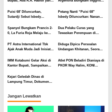
Bupati, Ada R.A. Habibi yang
Argentina Bungkam Inggris 2-
Menjaga Ritme Pemerintahan
1, Tantang Spanyol di Final
Sejak Fajar
Piala Dunia 2026
Puisi 68′ Diluncurkan,
Petang Nanti “Puisi 68”
Sutardji Sebut Isbedy
Isbedy Diluncurkan: Nanang
Produktif Tanpa Kehilangan
Ajak Seniman Ramaikan
Kualitas
Spanyol Bungkam Prancis 2-
Dua Pelaku Curas yang
0, La Furia Roja Melaju ke
Tewaskan Perempuan di
Final Piala Dunia 2026
Kotabumi Utara Ditangkap,
Polisi Ungkap Motif Ekonomi
PT Astra International Tbk
Diduga Dipicu Persoalan
Ajak Anak Muda Jadi Inisiator
Undangan Khitanan, Seorang
Perubahan melalui 17th SATU
Warga Lampung Timur Tewas
Indonesia Awards 2026 di
Tertembak
IMM Kotabumi Gelar Aksi di
Atlet PON Beladiri Dianiaya di
Young On Top National
Kantor Bupati, Sampaikan
PKOR Way Halim, KONI
Conference
Sembilan Tuntutan untuk
Soroti Lemahnya
Pemkab Lampung Utara
Pengamanan Kawasan
Kejari Geledah Dinas di
Lampung Timur, Dokumen
Proyek Jalan Rp24 Miliar
Diangkut Penyidik
Jangan Lewatkan