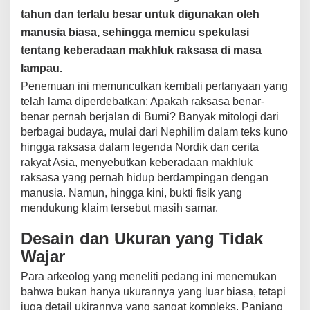
M
tahun dan terlalu besar untuk digunakan oleh
a
k
manusia biasa, sehingga memicu spekulasi
h
tentang keberadaan makhluk raksasa di masa
l
lampau.
u
k
Penemuan ini memunculkan kembali pertanyaan yang
R
telah lama diperdebatkan: Apakah raksasa benar-
a
benar pernah berjalan di Bumi? Banyak mitologi dari
k
berbagai budaya, mulai dari Nephilim dalam teks kuno
s
hingga raksasa dalam legenda Nordik dan cerita
a
rakyat Asia, menyebutkan keberadaan makhluk
s
raksasa yang pernah hidup berdampingan dengan
a
manusia. Namun, hingga kini, bukti fisik yang
d
mendukung klaim tersebut masih samar.
i
M
Desain dan Ukuran yang Tidak
a
s
Wajar
a
Para arkeolog yang meneliti pedang ini menemukan
L
bahwa bukan hanya ukurannya yang luar biasa, tetapi
a
l
juga detail ukirannya yang sangat kompleks. Panjang