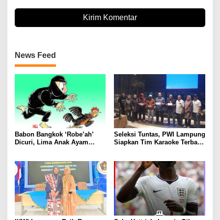
News Feed
Babon Bangkok ‘Robe’ah’
Seleksi Tuntas, PWI Lampung
Dicuri, Lima Anak Ayam
Siapkan Tim Karaoke Terbaik
Menangis Piyik-Piyik, Warga
untuk Porwanas 2027
Gang Jalaba Kotabumi Heboh