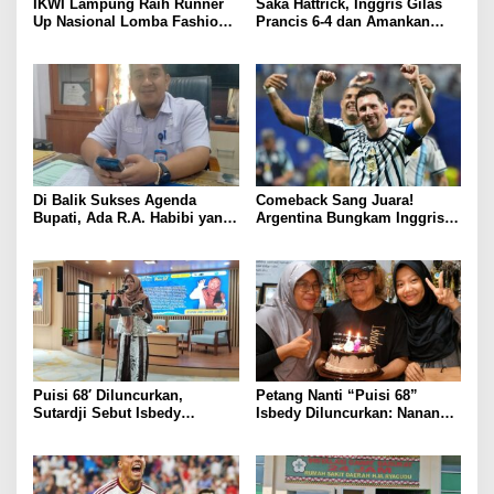
IKWI Lampung Raih Runner
Saka Hattrick, Inggris Gilas
Up Nasional Lomba Fashion
Prancis 6-4 dan Amankan
Show HUT ke-65 IKWI,
Perunggu Piala Dunia 2026
Busana Saibatin Curi
Perhatian
Di Balik Sukses Agenda
Comeback Sang Juara!
Bupati, Ada R.A. Habibi yang
Argentina Bungkam Inggris 2-
Menjaga Ritme Pemerintahan
1, Tantang Spanyol di Final
Sejak Fajar
Piala Dunia 2026
Puisi 68′ Diluncurkan,
Petang Nanti “Puisi 68”
Sutardji Sebut Isbedy
Isbedy Diluncurkan: Nanang
Produktif Tanpa Kehilangan
Ajak Seniman Ramaikan
Kualitas