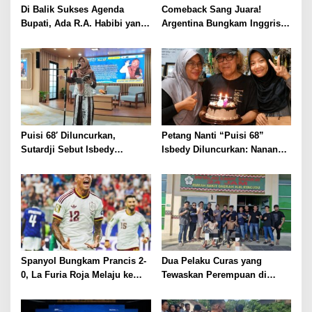
Di Balik Sukses Agenda
Comeback Sang Juara!
Bupati, Ada R.A. Habibi yang
Argentina Bungkam Inggris 2-
Menjaga Ritme Pemerintahan
1, Tantang Spanyol di Final
Sejak Fajar
Piala Dunia 2026
Puisi 68′ Diluncurkan,
Petang Nanti “Puisi 68”
Sutardji Sebut Isbedy
Isbedy Diluncurkan: Nanang
Produktif Tanpa Kehilangan
Ajak Seniman Ramaikan
Kualitas
Spanyol Bungkam Prancis 2-
Dua Pelaku Curas yang
0, La Furia Roja Melaju ke
Tewaskan Perempuan di
Final Piala Dunia 2026
Kotabumi Utara Ditangkap,
Polisi Ungkap Motif Ekonomi