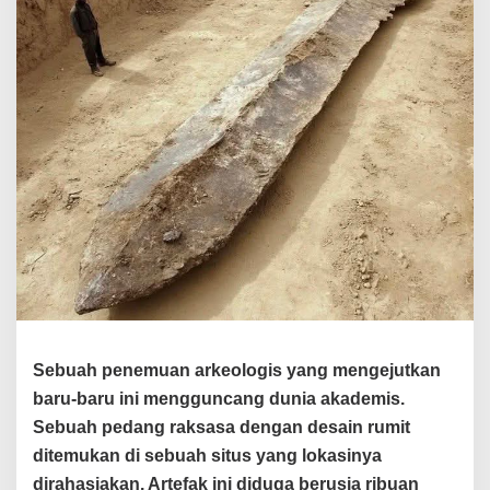
a
k
s
a
s
a
:
B
u
k
t
i
K
e
b
e
r
Sebuah penemuan arkeologis yang mengejutkan
a
baru-baru ini mengguncang dunia akademis.
d
Sebuah pedang raksasa dengan desain rumit
a
a
ditemukan di sebuah situs yang lokasinya
n
dirahasiakan. Artefak ini diduga berusia ribuan