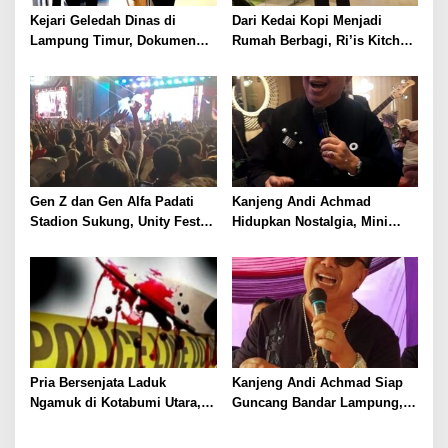
Kejari Geledah Dinas di
Dari Kedai Kopi Menjadi
Lampung Timur, Dokumen
Rumah Berbagi, Ri’is Kitchen
Proyek Jalan Rp24 Miliar
& Coffee Buka Makan Gratis
Diangkut Penyidik
Empat Hari Sepekan
Gen Z dan Gen Alfa Padati
Kanjeng Andi Achmad
Stadion Sukung, Unity Fest
Hidupkan Nostalgia, Mini
2026 Jadi Magnet Hiburan
Konser di Riis Coffee Jadi
Lampung Utara
Ajang Silaturahmi Lintas
Generasi
Pria Bersenjata Laduk
Kanjeng Andi Achmad Siap
Ngamuk di Kotabumi Utara,
Guncang Bandar Lampung,
Tiga Orang Bersimbah Darah
Hidupkan Kembali
Romantisme Puranti Band