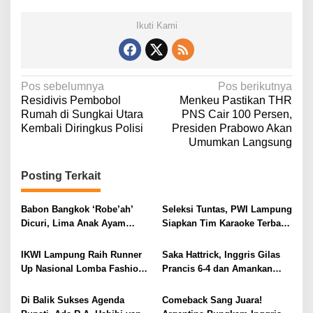
Ikuti Kami
N
Pos sebelumnya
Pos berikutnya
Residivis Pembobol
Menkeu Pastikan THR
a
Rumah di Sungkai Utara
PNS Cair 100 Persen,
v
Kembali Diringkus Polisi
Presiden Prabowo Akan
Umumkan Langsung
i
g
Posting Terkait
a
s
Babon Bangkok ‘Robe’ah’
Seleksi Tuntas, PWI Lampung
i
Dicuri, Lima Anak Ayam
Siapkan Tim Karaoke Terbaik
Menangis Piyik-Piyik, Warga
untuk Porwanas 2027
p
Gang Jalaba Kotabumi Heboh
IKWI Lampung Raih Runner
Saka Hattrick, Inggris Gilas
o
Up Nasional Lomba Fashion
Prancis 6-4 dan Amankan
s
Show HUT ke-65 IKWI,
Perunggu Piala Dunia 2026
Busana Saibatin Curi
Di Balik Sukses Agenda
Comeback Sang Juara!
Perhatian