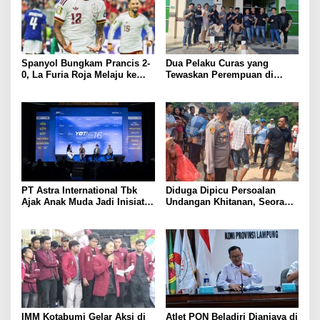
Spanyol Bungkam Prancis 2-
Dua Pelaku Curas yang
0, La Furia Roja Melaju ke
Tewaskan Perempuan di
Final Piala Dunia 2026
Kotabumi Utara Ditangkap,
Polisi Ungkap Motif Ekonomi
PT Astra International Tbk
Diduga Dipicu Persoalan
Ajak Anak Muda Jadi Inisiator
Undangan Khitanan, Seorang
Perubahan melalui 17th SATU
Warga Lampung Timur Tewas
Indonesia Awards 2026 di
Tertembak
Young On Top National
Conference
IMM Kotabumi Gelar Aksi di
Atlet PON Beladiri Dianiaya di