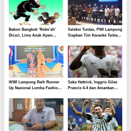
Babon Bangkok ‘Robe’ah’
Seleksi Tuntas, PWI Lampung
Dicuri, Lima Anak Ayam
Siapkan Tim Karaoke Terbaik
Menangis Piyik-Piyik, Warga
untuk Porwanas 2027
Gang Jalaba Kotabumi Heboh
IKWI Lampung Raih Runner
Saka Hattrick, Inggris Gilas
Up Nasional Lomba Fashion
Prancis 6-4 dan Amankan
Show HUT ke-65 IKWI,
Perunggu Piala Dunia 2026
Busana Saibatin Curi
Perhatian