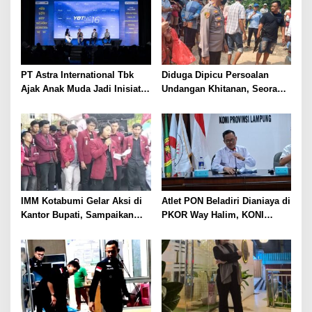
PT Astra International Tbk
Diduga Dipicu Persoalan
Ajak Anak Muda Jadi Inisiator
Undangan Khitanan, Seorang
Perubahan melalui 17th SATU
Warga Lampung Timur Tewas
Indonesia Awards 2026 di
Tertembak
Young On Top National
Conference
IMM Kotabumi Gelar Aksi di
Atlet PON Beladiri Dianiaya di
Kantor Bupati, Sampaikan
PKOR Way Halim, KONI
Sembilan Tuntutan untuk
Soroti Lemahnya
Pemkab Lampung Utara
Pengamanan Kawasan