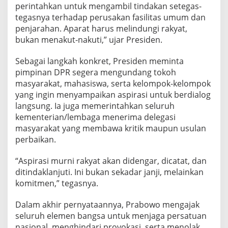
i
perintahkan untuk mengambil tindakan setegas-
d
tegasnya terhadap perusakan fasilitas umum dan
e
penjarahan. Aparat harus melindungi rakyat,
n
bukan menakut-nakuti,” ujar Presiden.
P
i
m
Sebagai langkah konkret, Presiden meminta
p
pimpinan DPR segera mengundang tokoh
i
masyarakat, mahasiswa, serta kelompok-kelompok
n
yang ingin menyampaikan aspirasi untuk berdialog
K
o
langsung. Ia juga memerintahkan seluruh
n
kementerian/lembaga menerima delegasi
s
masyarakat yang membawa kritik maupun usulan
o
perbaikan.
l
i
d
“Aspirasi murni rakyat akan didengar, dicatat, dan
a
ditindaklanjuti. Ini bukan sekadar janji, melainkan
s
komitmen,” tegasnya.
i
N
Dalam akhir pernyataannya, Prabowo mengajak
a
s
seluruh elemen bangsa untuk menjaga persatuan
i
nasional, menghindari provokasi, serta menolak