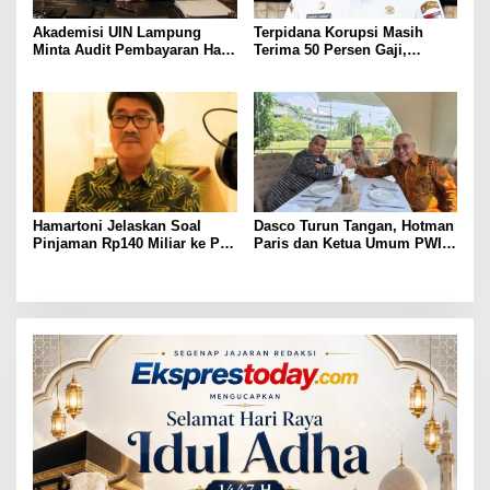
Akademisi UIN Lampung
Terpidana Korupsi Masih
Minta Audit Pembayaran Hak
Terima 50 Persen Gaji,
ASN Terpidana Korupsi:
BKSDM Lampung Utara;
Kepastian Hukum Tak Boleh
Tunggu Keputusan BKN
Berlarut
Hamartoni Jelaskan Soal
Dasco Turun Tangan, Hotman
Pinjaman Rp140 Miliar ke PT
Paris dan Ketua Umum PWI
SMI: Tanpa Terobosan,
Duduk Semeja, Isyarat Damai
Perbaikan Jalan Butuh Waktu
Polemik Wartawan?
Bertahun-tahun