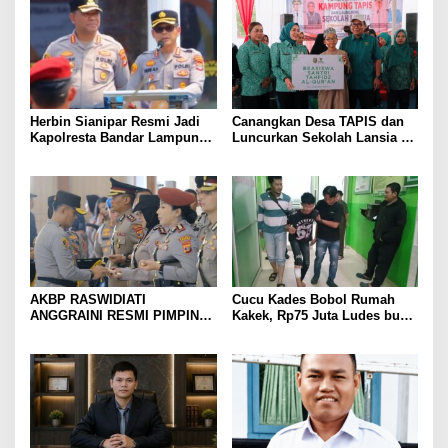
Herbin Sianipar Resmi Jadi
Canangkan Desa TAPIS dan
Kapolresta Bandar Lampung,
Luncurkan Sekolah Lansia di
Penindakan Korupsi Masuk
Kampung Rukti Endah, Ketua
Prioritas
TP PKK Lampung Dorong
Pembangunan SDM Dimulai
dari Desa
AKBP RASWIDIATI
Cucu Kades Bobol Rumah
ANGGRAINI RESMI PIMPIN
Kakek, Rp75 Juta Ludes buat
POLRES LAMPUNG UTARA,
Judol, Diringkus dan
BAWA KOMITMEN PERKUAT
Ditembak Polisi
KAMTIBMAS DAN
PELAYANAN PRESISI