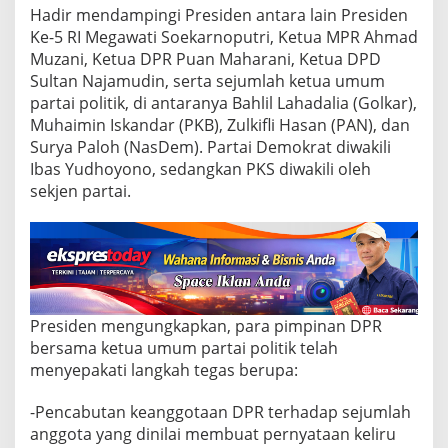
:
Hadir mendampingi Presiden antara lain Presiden
D
Ke-5 RI Megawati Soekarnoputri, Ketua MPR Ahmad
P
R
Muzani, Ketua DPR Puan Maharani, Ketua DPD
C
Sultan Najamudin, serta sejumlah ketua umum
a
partai politik, di antaranya Bahlil Lahadalia (Golkar),
b
Muhaimin Iskandar (PKB), Zulkifli Hasan (PAN), dan
u
t
Surya Paloh (NasDem). Partai Demokrat diwakili
H
Ibas Yudhoyono, sedangkan PKS diwakili oleh
a
sekjen partai.
k
I
s
t
i
m
e
Presiden mengungkapkan, para pimpinan DPR
w
a
bersama ketua umum partai politik telah
,
menyepakati langkah tegas berupa:
A
n
-Pencabutan keanggotaan DPR terhadap sejumlah
g
anggota yang dinilai membuat pernyataan keliru
g