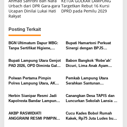
a
Ahmad Sahroni dan Nafa
KETUA GOLKAR LAMPUNG
r
Urbach dari DPR Gara-gara
Targetkan Rebut 16 Kursi
v
a
Ucapan Dinilai Lukai Hati
DPRD pada Pemilu 2029
s
i
Rakyat
i
g
P
u
Posting Terkait
a
b
s
l
i
BGN Ultimatum Dapur MBG:
Bupati Hamartoni Perkuat
i
k
Tanpa Sertifikat Higiene,
Sinergi dengan BPJS
Tutup Permanen
Kesehatan, Dorong Layanan
p
Kesehatan Makin Cepat dan
Bupati Lampung Utara Genjot
Babon Bangkok ‘Robe’ah’
o
Mudah
PAD 2026, OPD Diminta Gali
Dicuri, Lima Anak Ayam
s
Sumber Pendapatan Baru
Menangis Piyik-Piyik, Warga
hingga Optimalkan PBB-P2
Gang Jalaba Kotabumi Heboh
Polwan Pertama Pimpin
Pemkab Lampung Utara
Polres Lampung Utara, AKBP
Serahkan Santunan
Raswidiati Disambut Tradisi
Kemensos kepada Keluarga
Pedang Pora
Korban Kebakaran
Herbin Sianipar Resmi Jadi
Canangkan Desa TAPIS dan
Kapolresta Bandar Lampung,
Luncurkan Sekolah Lansia di
Penindakan Korupsi Masuk
Kampung Rukti Endah, Ketua
Prioritas
TP PKK Lampung Dorong
AKBP RASWIDIATI
Cucu Kades Bobol Rumah
Pembangunan SDM Dimulai
ANGGRAINI RESMI PIMPIN
Kakek, Rp75 Juta Ludes buat
dari Desa
POLRES LAMPUNG UTARA,
Judol, Diringkus dan