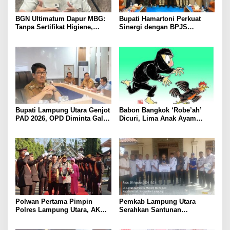
BGN Ultimatum Dapur MBG:
Bupati Hamartoni Perkuat
Tanpa Sertifikat Higiene,
Sinergi dengan BPJS
Tutup Permanen
Kesehatan, Dorong Layanan
Kesehatan Makin Cepat dan
Mudah
Bupati Lampung Utara Genjot
Babon Bangkok ‘Robe’ah’
PAD 2026, OPD Diminta Gali
Dicuri, Lima Anak Ayam
Sumber Pendapatan Baru
Menangis Piyik-Piyik, Warga
hingga Optimalkan PBB-P2
Gang Jalaba Kotabumi Heboh
Polwan Pertama Pimpin
Pemkab Lampung Utara
Polres Lampung Utara, AKBP
Serahkan Santunan
Raswidiati Disambut Tradisi
Kemensos kepada Keluarga
Pedang Pora
Korban Kebakaran