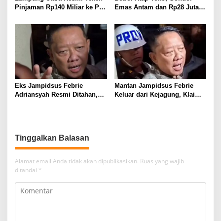
Pinjaman Rp140 Miliar ke PT
Emas Antam dan Rp28 Juta!
SMI untuk Perbaikan 17 Ruas
Tim 905 Krisna Lamut
Jalan
Bersama Reskrim Polsek
Kotabumi Kota Bekuk
Komplotan Curat
Eks Jampidsus Febrie
Mantan Jampidsus Febrie
Adriansyah Resmi Ditahan,
Keluar dari Kejagung, Klaim
Digiring ke Mobil Tahanan
Jadi Korban Kriminalisasi
Usai Diperiksa Berjam-jam
Tinggalkan Balasan
Alamat email Anda tidak akan dipublikasikan.
Ruas yang wajib
ditandai
*