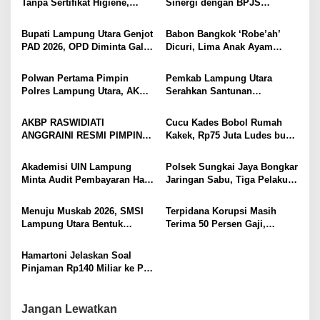
p
Tanpa Sertifikat Higiene,
Sinergi dengan BPJS
Tutup Permanen
Kesehatan, Dorong Layanan
o
Kesehatan Makin Cepat dan
Bupati Lampung Utara Genjot
Babon Bangkok ‘Robe’ah’
s
Mudah
PAD 2026, OPD Diminta Gali
Dicuri, Lima Anak Ayam
Sumber Pendapatan Baru
Menangis Piyik-Piyik, Warga
hingga Optimalkan PBB-P2
Gang Jalaba Kotabumi Heboh
Polwan Pertama Pimpin
Pemkab Lampung Utara
Polres Lampung Utara, AKBP
Serahkan Santunan
Raswidiati Disambut Tradisi
Kemensos kepada Keluarga
Pedang Pora
Korban Kebakaran
AKBP RASWIDIATI
Cucu Kades Bobol Rumah
ANGGRAINI RESMI PIMPIN
Kakek, Rp75 Juta Ludes buat
POLRES LAMPUNG UTARA,
Judol, Diringkus dan
BAWA KOMITMEN PERKUAT
Ditembak Polisi
Akademisi UIN Lampung
Polsek Sungkai Jaya Bongkar
KAMTIBMAS DAN
Minta Audit Pembayaran Hak
Jaringan Sabu, Tiga Pelaku
PELAYANAN PRESISI
ASN Terpidana Korupsi:
Dibekuk
Kepastian Hukum Tak Boleh
Menuju Muskab 2026, SMSI
Terpidana Korupsi Masih
Berlarut
Lampung Utara Bentuk
Terima 50 Persen Gaji,
Panitia dan Susun
BKSDM Lampung Utara;
Kepengurusan
Tunggu Keputusan BKN
Hamartoni Jelaskan Soal
Pinjaman Rp140 Miliar ke PT
SMI: Tanpa Terobosan,
Perbaikan Jalan Butuh Waktu
Bertahun-tahun
Jangan Lewatkan