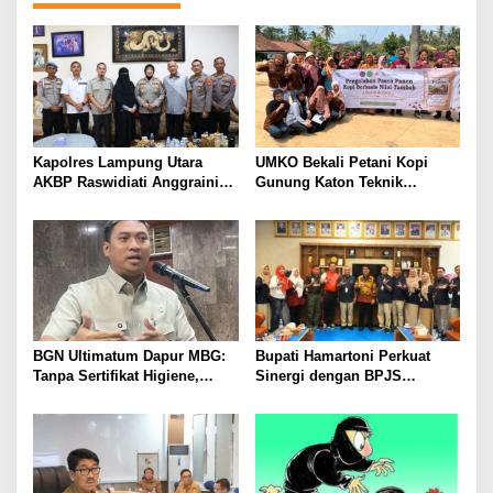
Kapolres Lampung Utara
UMKO Bekali Petani Kopi
AKBP Raswidiati Anggraini
Gunung Katon Teknik
Bergerak Cepat, Rangkul
Pascapanen, Dorong Nilai
Tokoh Masyarakat dan Adat
Jual Hasil Panen Meningkat
Perkuat Kamtibmas
BGN Ultimatum Dapur MBG:
Bupati Hamartoni Perkuat
Tanpa Sertifikat Higiene,
Sinergi dengan BPJS
Tutup Permanen
Kesehatan, Dorong Layanan
Kesehatan Makin Cepat dan
Mudah