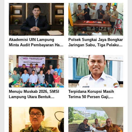
BAWA KOMITMEN PERKUAT
Ditembak Polisi
KAMTIBMAS DAN
PELAYANAN PRESISI
Akademisi UIN Lampung
Polsek Sungkai Jaya Bongkar
Minta Audit Pembayaran Hak
Jaringan Sabu, Tiga Pelaku
ASN Terpidana Korupsi:
Dibekuk
Kepastian Hukum Tak Boleh
Berlarut
Menuju Muskab 2026, SMSI
Terpidana Korupsi Masih
Lampung Utara Bentuk
Terima 50 Persen Gaji,
Panitia dan Susun
BKSDM Lampung Utara;
Kepengurusan
Tunggu Keputusan BKN