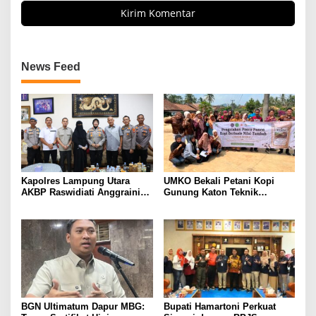
News Feed
Kapolres Lampung Utara
UMKO Bekali Petani Kopi
AKBP Raswidiati Anggraini
Gunung Katon Teknik
Bergerak Cepat, Rangkul
Pascapanen, Dorong Nilai
Tokoh Masyarakat dan Adat
Jual Hasil Panen Meningkat
Perkuat Kamtibmas
BGN Ultimatum Dapur MBG:
Bupati Hamartoni Perkuat