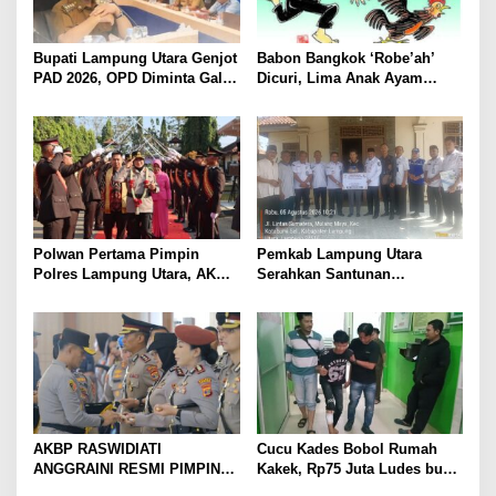
Bupati Lampung Utara Genjot
Babon Bangkok ‘Robe’ah’
PAD 2026, OPD Diminta Gali
Dicuri, Lima Anak Ayam
Sumber Pendapatan Baru
Menangis Piyik-Piyik, Warga
hingga Optimalkan PBB-P2
Gang Jalaba Kotabumi Heboh
Polwan Pertama Pimpin
Pemkab Lampung Utara
Polres Lampung Utara, AKBP
Serahkan Santunan
Raswidiati Disambut Tradisi
Kemensos kepada Keluarga
Pedang Pora
Korban Kebakaran
AKBP RASWIDIATI
Cucu Kades Bobol Rumah
ANGGRAINI RESMI PIMPIN
Kakek, Rp75 Juta Ludes buat
POLRES LAMPUNG UTARA,
Judol, Diringkus dan