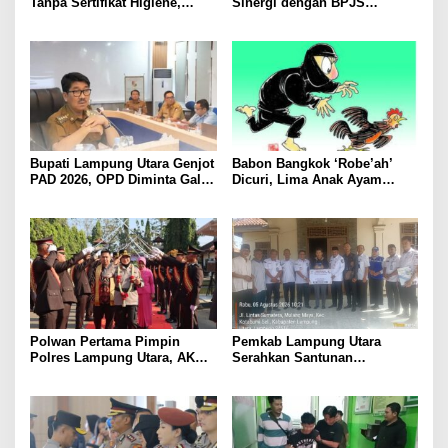
Tanpa Sertifikat Higiene,
Sinergi dengan BPJS
Tutup Permanen
Kesehatan, Dorong Layanan
Kesehatan Makin Cepat dan
Mudah
Bupati Lampung Utara Genjot
Babon Bangkok ‘Robe’ah’
PAD 2026, OPD Diminta Gali
Dicuri, Lima Anak Ayam
Sumber Pendapatan Baru
Menangis Piyik-Piyik, Warga
hingga Optimalkan PBB-P2
Gang Jalaba Kotabumi Heboh
Polwan Pertama Pimpin
Pemkab Lampung Utara
Polres Lampung Utara, AKBP
Serahkan Santunan
Raswidiati Disambut Tradisi
Kemensos kepada Keluarga
Pedang Pora
Korban Kebakaran