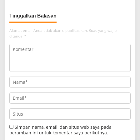
Mahal
Kotabumi Kota Bekuk
Komplotan Curat
Tinggalkan Balasan
Alamat email Anda tidak akan dipublikasikan.
Ruas yang wajib
ditandai
*
Simpan nama, email, dan situs web saya pada
peramban ini untuk komentar saya berikutnya.