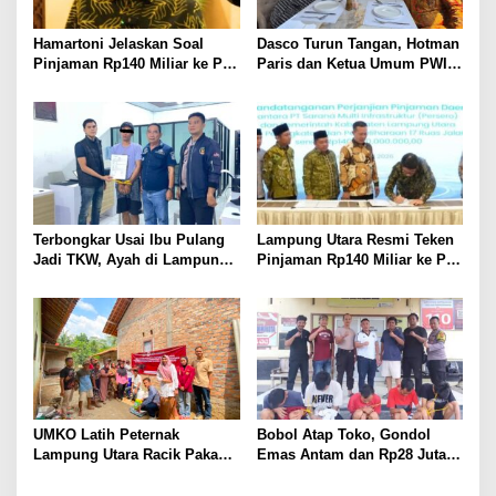
Hamartoni Jelaskan Soal
Dasco Turun Tangan, Hotman
Pinjaman Rp140 Miliar ke PT
Paris dan Ketua Umum PWI
SMI: Tanpa Terobosan,
Duduk Semeja, Isyarat Damai
Perbaikan Jalan Butuh Waktu
Polemik Wartawan?
Bertahun-tahun
Terbongkar Usai Ibu Pulang
Lampung Utara Resmi Teken
Jadi TKW, Ayah di Lampung
Pinjaman Rp140 Miliar ke PT
Utara Diduga Cabuli Anak
SMI untuk Perbaikan 17 Ruas
Kandung Selama Empat
Jalan
Tahun, Nyaris Diamuk Massa
UMKO Latih Peternak
Bobol Atap Toko, Gondol
Lampung Utara Racik Pakan
Emas Antam dan Rp28 Juta!
Konsentrat, Solusi Hadapi
Tim 905 Krisna Lamut
Kemarau dan Harga Pakan
Bersama Reskrim Polsek