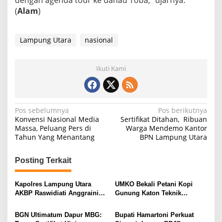
(
Alam
)
Lampung Utara
nasional
Ikuti Kami
N
Pos sebelumnya
Pos berikutnya
Konvensi Nasional Media
Sertifikat Ditahan, Ribuan
a
Massa, Peluang Pers di
Warga Mendemo Kantor
Tahun Yang Menantang
BPN Lampung Utara
v
i
Posting Terkait
g
a
Kapolres Lampung Utara
UMKO Bekali Petani Kopi
s
AKBP Raswidiati Anggraini
Gunung Katon Teknik
Bergerak Cepat, Rangkul
Pascapanen, Dorong Nilai
i
Tokoh Masyarakat dan Adat
Jual Hasil Panen Meningkat
BGN Ultimatum Dapur MBG:
Bupati Hamartoni Perkuat
Perkuat Kamtibmas