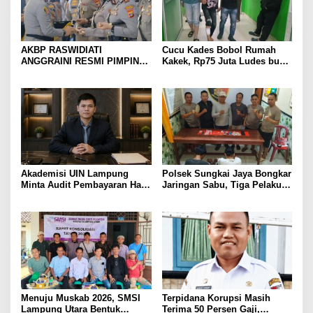
AKBP RASWIDIATI
Cucu Kades Bobol Rumah
ANGGRAINI RESMI PIMPIN
Kakek, Rp75 Juta Ludes buat
POLRES LAMPUNG UTARA,
Judol, Diringkus dan
BAWA KOMITMEN PERKUAT
Ditembak Polisi
KAMTIBMAS DAN
PELAYANAN PRESISI
Akademisi UIN Lampung
Polsek Sungkai Jaya Bongkar
Minta Audit Pembayaran Hak
Jaringan Sabu, Tiga Pelaku
ASN Terpidana Korupsi:
Dibekuk
Kepastian Hukum Tak Boleh
Berlarut
Menuju Muskab 2026, SMSI
Terpidana Korupsi Masih
Lampung Utara Bentuk
Terima 50 Persen Gaji,