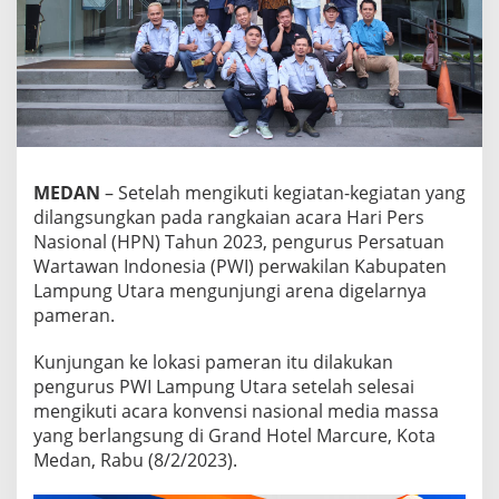
u
n
j
u
n
g
i
P
a
MEDAN
– Setelah mengikuti kegiatan-kegiatan yang
m
dilangsungkan pada rangkaian acara Hari Pers
e
r
Nasional (HPN) Tahun 2023, pengurus Persatuan
a
Wartawan Indonesia (PWI) perwakilan Kabupaten
n
Lampung Utara mengunjungi arena digelarnya
H
pameran.
P
N
S
Kunjungan ke lokasi pameran itu dilakukan
u
pengurus PWI Lampung Utara setelah selesai
m
mengikuti acara konvensi nasional media massa
u
yang berlangsung di Grand Hotel Marcure, Kota
t
Medan, Rabu (8/2/2023).