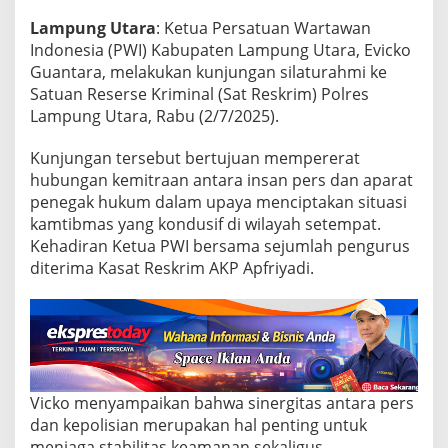
t
R
Lampung Utara
: Ketua Persatuan Wartawan
e
Indonesia (PWI) Kabupaten Lampung Utara, Evicko
s
Guantara, melakukan kunjungan silaturahmi ke
k
r
Satuan Reserse Kriminal (Sat Reskrim) Polres
i
Lampung Utara, Rabu (2/7/2025).
m
P
Kunjungan tersebut bertujuan mempererat
o
hubungan kemitraan antara insan pers dan aparat
l
r
penegak hukum dalam upaya menciptakan situasi
e
kamtibmas yang kondusif di wilayah setempat.
s
Kehadiran Ketua PWI bersama sejumlah pengurus
L
diterima Kasat Reskrim AKP Apfriyadi.
a
m
p
u
n
g
U
t
Vicko menyampaikan bahwa sinergitas antara pers
a
dan kepolisian merupakan hal penting untuk
r
menjaga stabilitas keamanan sekaligus