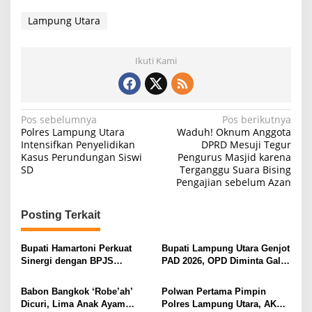
Lampung Utara
Ikuti Kami
N
Pos sebelumnya
Pos berikutnya
Polres Lampung Utara
Waduh! Oknum Anggota
a
Intensifkan Penyelidikan
DPRD Mesuji Tegur
Kasus Perundungan Siswi
Pengurus Masjid karena
v
SD
Terganggu Suara Bising
i
Pengajian sebelum Azan
g
Posting Terkait
a
s
Bupati Hamartoni Perkuat
Bupati Lampung Utara Genjot
i
Sinergi dengan BPJS
PAD 2026, OPD Diminta Gali
Kesehatan, Dorong Layanan
Sumber Pendapatan Baru
p
Kesehatan Makin Cepat dan
hingga Optimalkan PBB-P2
Babon Bangkok ‘Robe’ah’
Polwan Pertama Pimpin
o
Mudah
Dicuri, Lima Anak Ayam
Polres Lampung Utara, AKBP