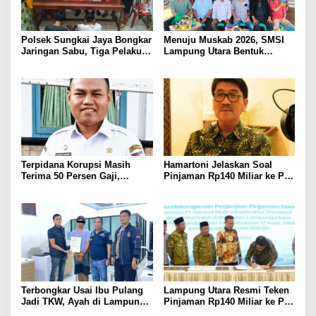
Polsek Sungkai Jaya Bongkar
Menuju Muskab 2026, SMSI
Jaringan Sabu, Tiga Pelaku
Lampung Utara Bentuk
Dibekuk
Panitia dan Susun
Kepengurusan
Terpidana Korupsi Masih
Hamartoni Jelaskan Soal
Terima 50 Persen Gaji,
Pinjaman Rp140 Miliar ke PT
BKSDM Lampung Utara;
SMI: Tanpa Terobosan,
Tunggu Keputusan BKN
Perbaikan Jalan Butuh Waktu
Bertahun-tahun
Terbongkar Usai Ibu Pulang
Lampung Utara Resmi Teken
Jadi TKW, Ayah di Lampung
Pinjaman Rp140 Miliar ke PT
Utara Diduga Cabuli Anak
SMI untuk Perbaikan 17 Ruas