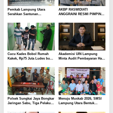
Pemkab Lampung Utara
AKBP RASWIDIATI
Serahkan Santunan
ANGGRAINI RESMI PIMPIN
Kemensos kepada Keluarga
POLRES LAMPUNG UTARA,
Korban Kebakaran
BAWA KOMITMEN PERKUAT
KAMTIBMAS DAN
PELAYANAN PRESISI
Cucu Kades Bobol Rumah
Akademisi UIN Lampung
Kakek, Rp75 Juta Ludes buat
Minta Audit Pembayaran Hak
Judol, Diringkus dan
ASN Terpidana Korupsi:
Ditembak Polisi
Kepastian Hukum Tak Boleh
Berlarut
Polsek Sungkai Jaya Bongkar
Menuju Muskab 2026, SMSI
Jaringan Sabu, Tiga Pelaku
Lampung Utara Bentuk
Dibekuk
Panitia dan Susun
Kepengurusan