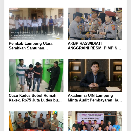
Menangis Piyik-Piyik, Warga
Raswidiati Disambut Tradisi
Gang Jalaba Kotabumi Heboh
Pedang Pora
Pemkab Lampung Utara
AKBP RASWIDIATI
Serahkan Santunan
ANGGRAINI RESMI PIMPIN
Kemensos kepada Keluarga
POLRES LAMPUNG UTARA,
Korban Kebakaran
BAWA KOMITMEN PERKUAT
KAMTIBMAS DAN
PELAYANAN PRESISI
Cucu Kades Bobol Rumah
Akademisi UIN Lampung
Kakek, Rp75 Juta Ludes buat
Minta Audit Pembayaran Hak
Judol, Diringkus dan
ASN Terpidana Korupsi:
Ditembak Polisi
Kepastian Hukum Tak Boleh
Berlarut