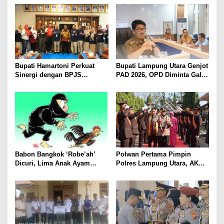
Bupati Hamartoni Perkuat
Bupati Lampung Utara Genjot
Sinergi dengan BPJS
PAD 2026, OPD Diminta Gali
Kesehatan, Dorong Layanan
Sumber Pendapatan Baru
Kesehatan Makin Cepat dan
hingga Optimalkan PBB-P2
Mudah
Babon Bangkok ‘Robe’ah’
Polwan Pertama Pimpin
Dicuri, Lima Anak Ayam
Polres Lampung Utara, AKBP
Menangis Piyik-Piyik, Warga
Raswidiati Disambut Tradisi
Gang Jalaba Kotabumi Heboh
Pedang Pora