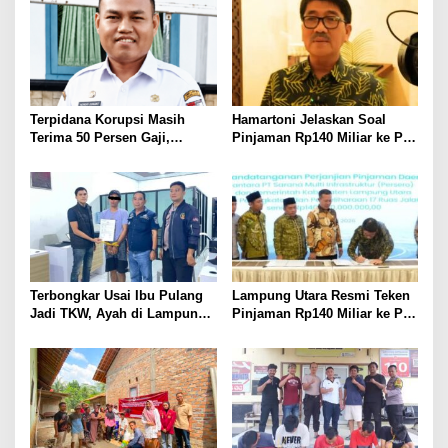
Terpidana Korupsi Masih
Hamartoni Jelaskan Soal
Terima 50 Persen Gaji,
Pinjaman Rp140 Miliar ke PT
BKSDM Lampung Utara;
SMI: Tanpa Terobosan,
Tunggu Keputusan BKN
Perbaikan Jalan Butuh Waktu
Bertahun-tahun
Terbongkar Usai Ibu Pulang
Lampung Utara Resmi Teken
Jadi TKW, Ayah di Lampung
Pinjaman Rp140 Miliar ke PT
Utara Diduga Cabuli Anak
SMI untuk Perbaikan 17 Ruas
Kandung Selama Empat
Jalan
Tahun, Nyaris Diamuk Massa