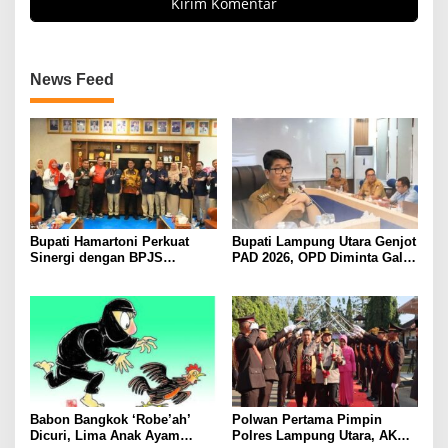
News Feed
Bupati Hamartoni Perkuat
Bupati Lampung Utara Genjot
Sinergi dengan BPJS
PAD 2026, OPD Diminta Gali
Kesehatan, Dorong Layanan
Sumber Pendapatan Baru
Kesehatan Makin Cepat dan
hingga Optimalkan PBB-P2
Mudah
Babon Bangkok ‘Robe’ah’
Polwan Pertama Pimpin
Dicuri, Lima Anak Ayam
Polres Lampung Utara, AKBP