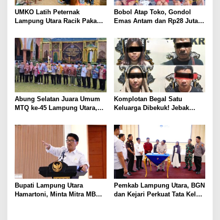
UMKO Latih Peternak
Bobol Atap Toko, Gondol
Lampung Utara Racik Pakan
Emas Antam dan Rp28 Juta!
Konsentrat, Solusi Hadapi
Tim 905 Krisna Lamut
Kemarau dan Harga Pakan
Bersama Reskrim Polsek
Mahal
Kotabumi Kota Bekuk
Komplotan Curat
Abung Selatan Juara Umum
Komplotan Begal Satu
MTQ ke-45 Lampung Utara,
Keluarga Dibekuk! Jebak
Tuan Rumah Tutup Ajang
Korban Lewat MiChat,
dengan Prestasi Gemilang
Todong Airsoft Gun lalu
Gondol Motor
Bupati Lampung Utara
Pemkab Lampung Utara, BGN
Hamartoni, Minta Mitra MBG
dan Kejari Perkuat Tata Kelola
Sisihkan Keuntungan untuk
MBG, BUMDes Jadi Mitra
Anak Penerima Manfaat
Strategis