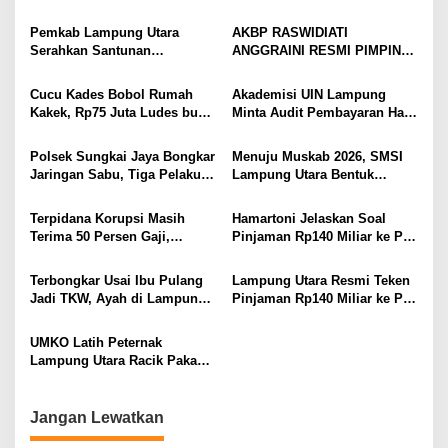
s
Menangis Piyik-Piyik, Warga
Raswidiati Disambut Tradisi
Gang Jalaba Kotabumi Heboh
Pedang Pora
Pemkab Lampung Utara
AKBP RASWIDIATI
Serahkan Santunan
ANGGRAINI RESMI PIMPIN
Kemensos kepada Keluarga
POLRES LAMPUNG UTARA,
Korban Kebakaran
BAWA KOMITMEN PERKUAT
Cucu Kades Bobol Rumah
Akademisi UIN Lampung
KAMTIBMAS DAN
Kakek, Rp75 Juta Ludes buat
Minta Audit Pembayaran Hak
PELAYANAN PRESISI
Judol, Diringkus dan
ASN Terpidana Korupsi:
Ditembak Polisi
Kepastian Hukum Tak Boleh
Polsek Sungkai Jaya Bongkar
Menuju Muskab 2026, SMSI
Berlarut
Jaringan Sabu, Tiga Pelaku
Lampung Utara Bentuk
Dibekuk
Panitia dan Susun
Kepengurusan
Terpidana Korupsi Masih
Hamartoni Jelaskan Soal
Terima 50 Persen Gaji,
Pinjaman Rp140 Miliar ke PT
BKSDM Lampung Utara;
SMI: Tanpa Terobosan,
Tunggu Keputusan BKN
Perbaikan Jalan Butuh Waktu
Terbongkar Usai Ibu Pulang
Lampung Utara Resmi Teken
Bertahun-tahun
Jadi TKW, Ayah di Lampung
Pinjaman Rp140 Miliar ke PT
Utara Diduga Cabuli Anak
SMI untuk Perbaikan 17 Ruas
Kandung Selama Empat
Jalan
UMKO Latih Peternak
Tahun, Nyaris Diamuk Massa
Lampung Utara Racik Pakan
Konsentrat, Solusi Hadapi
Kemarau dan Harga Pakan
Mahal
Jangan Lewatkan