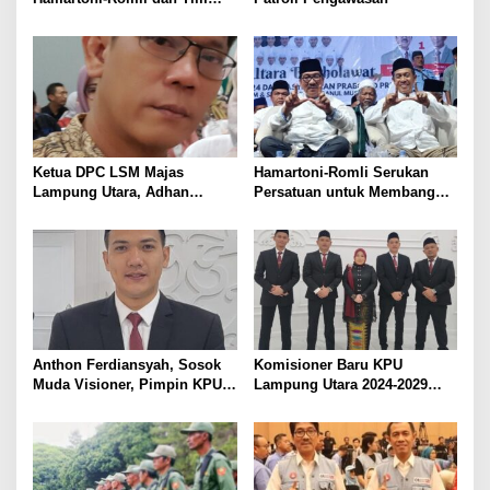
Pantau Hasil Quick Count
Pilkada Serentak
Ketua DPC LSM Majas
Hamartoni-Romli Serukan
Lampung Utara, Adhan
Persatuan untuk Membangun
Nunyai, Ajak Jaga
Lampung Utara yang Maju,
Kondusivitas Jelang Pilkada
Aman dan Sejahtera
2024
Anthon Ferdiansyah, Sosok
Komisioner Baru KPU
Muda Visioner, Pimpin KPU
Lampung Utara 2024-2029
Lampung Utara 2024-2029
Resmi Dilantik. Anthon
Ferdiansyah Terpilih sebagai
Ketua, Siap Hadapi Pilkada