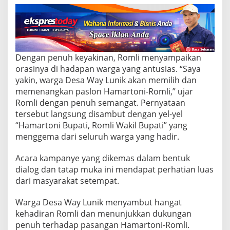
a
n
g
k
a
n
P
Dengan penuh keyakinan, Romli menyampaikan
a
orasinya di hadapan warga yang antusias. “Saya
s
yakin, warga Desa Way Lunik akan memilih dan
l
memenangkan paslon Hamartoni-Romli,” ujar
o
Romli dengan penuh semangat. Pernyataan
n
N
tersebut langsung disambut dengan yel-yel
o
“Hamartoni Bupati, Romli Wakil Bupati” yang
m
menggema dari seluruh warga yang hadir.
o
r
Acara kampanye yang dikemas dalam bentuk
U
r
dialog dan tatap muka ini mendapat perhatian luas
u
dari masyarakat setempat.
t
1
Warga Desa Way Lunik menyambut hangat
d
kehadiran Romli dan menunjukkan dukungan
a
l
penuh terhadap pasangan Hamartoni-Romli.