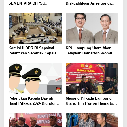
SEMENTARA DI PSU
Diskualifikasi Aries Sandi
PESAWARAN VERSI QUICK
sebagai Calon Bupati
COUNT RAKATA Unggul di 8
Pesawaran 2024
dari 11 Kecamatan, Tim
Pemenangan Tetap Tunggu
Data Final
Komisi II DPR RI Sepakati
KPU Lampung Utara Akan
Pelantikan Serentak Kepala
Tetapkan Hamartoni-Romli
Daerah pada 6 Februari 2025
Sebagai Bupati dan Wakil
Bupati Terpilih Besok
Pelantikan Kepala Daerah
Menang Pilkada Lampung
Hasil Pilkada 2024 Diundur ke
Utara, Tim Paslon Hamartoni-
Maret 2025
Romli Sampaikan Apresiasi
dan Terimakasih Kepada
Semua Pihak