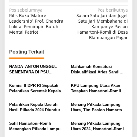
N
Pos sebelumnya
Pos berikutnya
Rilis Buku ‘Mature
Salam Satu Jari dan Joget
a
Leadership’, Prof. Chandra
Satu Jari Membahana di
Lukita: Pemimpin Butuh
Kampanye Paslon
v
Mental Patriot
Hamartoni-Romli di Desa
i
Blambangan Pagar
g
Posting Terkait
a
s
NANDA–ANTON UNGGUL
Mahkamah Konstitusi
i
SEMENTARA DI PSU
Diskualifikasi Aries Sandi
PESAWARAN VERSI QUICK
sebagai Calon Bupati
p
COUNT RAKATA Unggul di 8
Pesawaran 2024
Komisi II DPR RI Sepakati
KPU Lampung Utara Akan
o
dari 11 Kecamatan, Tim
Pelantikan Serentak Kepala
Tetapkan Hamartoni-Romli
Pemenangan Tetap Tunggu
s
Daerah pada 6 Februari 2025
Sebagai Bupati dan Wakil
Data Final
Bupati Terpilih Besok
Pelantikan Kepala Daerah
Menang Pilkada Lampung
Hasil Pilkada 2024 Diundur ke
Utara, Tim Paslon Hamartoni-
Maret 2025
Romli Sampaikan Apresiasi
dan Terimakasih Kepada
Sah! Hamartoni-Romli
Menang Pilkada Lampung
Semua Pihak
Menangkan Pilkada Lampung
Utara 2024, Hamartoni-Romli
Utara 2024
Ucapkan Terima Kasih kepada