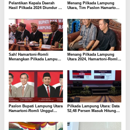
Pelantikan Kepala Daerah
Menang Pilkada Lampung
Hasil Pilkada 2024 Diundur ke
Utara, Tim Paslon Hamartoni-
Maret 2025
Romli Sampaikan Apresiasi
dan Terimakasih Kepada
Semua Pihak
Sah! Hamartoni-Romli
Menang Pilkada Lampung
Menangkan Pilkada Lampung
Utara 2024, Hamartoni-Romli
Utara 2024
Ucapkan Terima Kasih kepada
Masyarakat
Paslon Bupati Lampung Utara
Pilkada Lampung Utara: Data
Hamartoni-Romli Unggul
52,48 Persen Masuk Hitung
60,02% di Pilkada Serentak
Cepat Rakata, Hamartoni-
2024
Romli Unggul 63,93 Persen