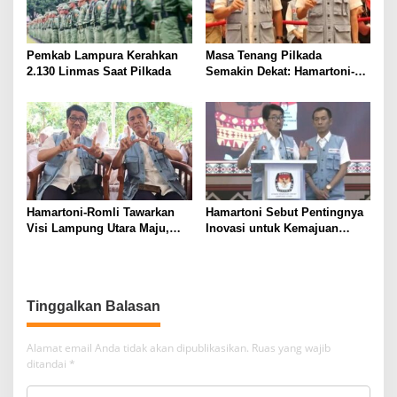
Pemkab Lampura Kerahkan
Masa Tenang Pilkada
2.130 Linmas Saat Pilkada
Semakin Dekat: Hamartoni-
Romli Sampaikan Terima
Kasih dan Harapan
Hamartoni-Romli Tawarkan
Hamartoni Sebut Pentingnya
Visi Lampung Utara Maju,
Inovasi untuk Kemajuan
Aman, dan Sejahtera melalui
Lampung Utara
Kolaborasi dan Inovasi
Digital
Tinggalkan Balasan
Alamat email Anda tidak akan dipublikasikan.
Ruas yang wajib
ditandai
*