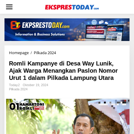
L
e
w
a
t
i
k
e
k
o
Homepage
/
Pilkada 2024
R
n
o
t
Romli Kampanye di Desa Way Lunik,
m
e
l
Ajak Warga Menangkan Paslon Nomor
n
i
Urut 1 dalam Pilkada Lampung Utara
K
a
Today2
Oktober 19, 2024
Pilkada 2024
m
p
a
n
y
e
d
i
D