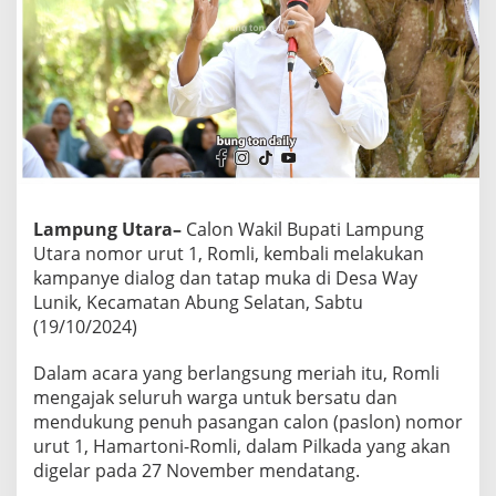
e
s
a
W
a
y
L
u
n
i
k
Lampung Utara–
Calon Wakil Bupati Lampung
,
Utara nomor urut 1, Romli, kembali melakukan
A
kampanye dialog dan tatap muka di Desa Way
j
a
Lunik, Kecamatan Abung Selatan, Sabtu
k
(19/10/2024)
W
a
Dalam acara yang berlangsung meriah itu, Romli
r
mengajak seluruh warga untuk bersatu dan
g
a
mendukung penuh pasangan calon (paslon) nomor
M
urut 1, Hamartoni-Romli, dalam Pilkada yang akan
e
digelar pada 27 November mendatang.
n