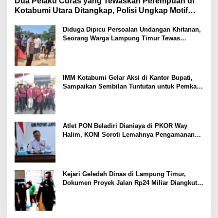
Dua Pelaku Curas yang Tewaskan Perempuan di
Kotabumi Utara Ditangkap, Polisi Ungkap Motif
Ekonomi
Diduga Dipicu Persoalan Undangan Khitanan,
Seorang Warga Lampung Timur Tewas
Tertembak
IMM Kotabumi Gelar Aksi di Kantor Bupati,
Sampaikan Sembilan Tuntutan untuk Pemkab
Lampung Utara
Atlet PON Beladiri Dianiaya di PKOR Way
Halim, KONI Soroti Lemahnya Pengamanan
Kawasan
Kejari Geledah Dinas di Lampung Timur,
Dokumen Proyek Jalan Rp24 Miliar Diangkut
Penyidik