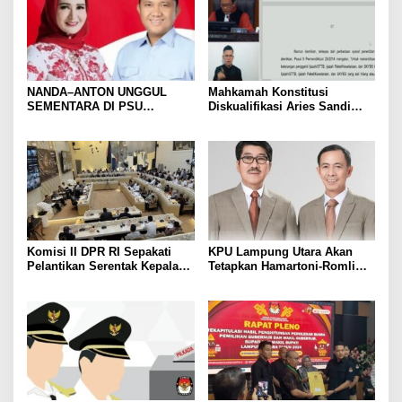
NANDA–ANTON UNGGUL
Mahkamah Konstitusi
SEMENTARA DI PSU
Diskualifikasi Aries Sandi
PESAWARAN VERSI QUICK
sebagai Calon Bupati
COUNT RAKATA Unggul di 8
Pesawaran 2024
dari 11 Kecamatan, Tim
Pemenangan Tetap Tunggu
Data Final
Komisi II DPR RI Sepakati
KPU Lampung Utara Akan
Pelantikan Serentak Kepala
Tetapkan Hamartoni-Romli
Daerah pada 6 Februari 2025
Sebagai Bupati dan Wakil
Bupati Terpilih Besok