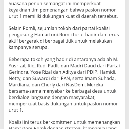
a
Suasana penuh semangat ini memperkuat
m
keyakinan tim pemenangan bahwa paslon nomor
P
urut 1 memiliki dukungan kuat di daerah tersebut.
i
l
k
Selain Romli, sejumlah tokoh dari partai koalisi
a
pengusung Hamartoni-Romli turut hadir dan terus
d
aktif bergerak di berbagai titik untuk melakukan
a
kampanye serupa.
L
a
m
Beberapa tokoh yang hadir di antaranya adalah M.
p
Yusrizal, Rio, Rudi Padli, dan Madri Daud dari Partai
u
Gerindra, Yose Rizal dan Aditya dari PDIP, Hamidi,
n
Netty, dan Suwardi dari PAN, serta Imam Suhada,
g
U
Mardiana, dan Cherly dari NasDem. Mereka
t
bersama-sama menyebar ke berbagai desa untuk
a
berdialog langsung dengan masyarakat,
r
memperkuat basis dukungan untuk paslon nomor
a
urut 1.
Koalisi ini terus berkomitmen untuk memenangkan
Hamartoni-Romli dengan strategi kampanye yang