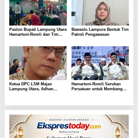
Paslon Bupati Lampung Utara
Bawaslu Lampura Bentuk Tim
Hamartoni-Romli dan Tim
Patroli Pengawasan
Pantau Hasil Quick Count
Pilkada Serentak
Ketua DPC LSM Majas
Hamartoni-Romli Serukan
Lampung Utara, Adhan
Persatuan untuk Membangun
Nunyai, Ajak Jaga
Lampung Utara yang Maju,
Kondusivitas Jelang Pilkada
Aman dan Sejahtera
2024