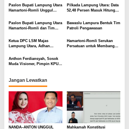
Masyarakat
Paslon Bupati Lampung Utara
Pilkada Lampung Utara: Data
Hamartoni-Romli Unggul
52,48 Persen Masuk Hitung
60,02% di Pilkada Serentak
Cepat Rakata, Hamartoni-
2024
Romli Unggul 63,93 Persen
Paslon Bupati Lampung Utara
Bawaslu Lampura Bentuk Tim
Hamartoni-Romli dan Tim
Patroli Pengawasan
Pantau Hasil Quick Count
Pilkada Serentak
Ketua DPC LSM Majas
Hamartoni-Romli Serukan
Lampung Utara, Adhan
Persatuan untuk Membangun
Nunyai, Ajak Jaga
Lampung Utara yang Maju,
Kondusivitas Jelang Pilkada
Aman dan Sejahtera
Anthon Ferdiansyah, Sosok
2024
Muda Visioner, Pimpin KPU
Lampung Utara 2024-2029
Jangan Lewatkan
NANDA–ANTON UNGGUL
Mahkamah Konstitusi