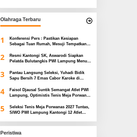
Olahraga Terbaru
1
Konferensi Pers : Pastikan Kesiapan
Sebagai Tuan Rumah, Mesuji Tempatkan
Tiga Venue Pelaksanaan Soeratin Cup
2
Piala Gubernur Lampung
Resmi Kantongi SK, Aswarodi Siapkan
Pelatda Bulutangkis PWI Lampung Menuju
Porwanas 2027
3
Pantau Langsung Seleksi, Yuhadi Bidik
Sapu Bersih 7 Emas Cabor Karoke di
Porwanas 2027
4
Faisol Djausal Suntik Semangat Atlet PWI
Lampung, Optimistis Tenis Meja Porwanas
Bidik Prestasi Nasional
5
Seleksi Tenis Meja Porwanas 2027 Tuntas,
SIWO PWI Lampung Kantongi 12 Atlet
Terbaik Bidik Medali Emas
Peristiwa