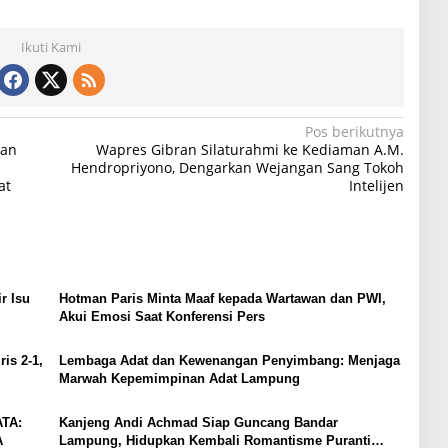
Ikuti Kami
Pos berikutnya
dan
Wapres Gibran Silaturahmi ke Kediaman A.M.
:
Hendropriyono, Dengarkan Wejangan Sang Tokoh
at
Intelijen
r Isu
Hotman Paris Minta Maaf kepada Wartawan dan PWI,
Akui Emosi Saat Konferensi Pers
is 2-1,
Lembaga Adat dan Kewenangan Penyimbang: Menjaga
Marwah Kepemimpinan Adat Lampung
TA:
Kanjeng Andi Achmad Siap Guncang Bandar
A
Lampung, Hidupkan Kembali Romantisme Puranti