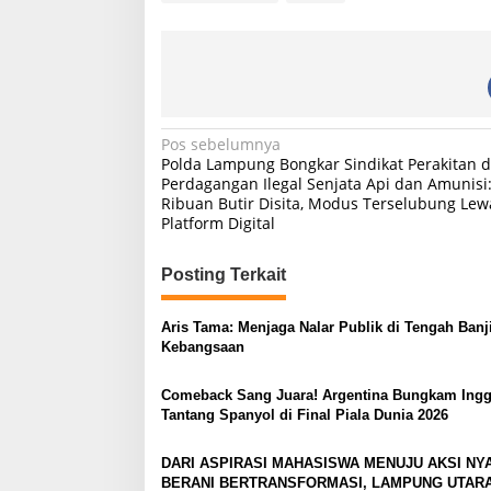
N
Pos sebelumnya
Polda Lampung Bongkar Sindikat Perakitan 
a
Perdagangan Ilegal Senjata Api dan Amunisi
Ribuan Butir Disita, Modus Terselubung Lew
v
Platform Digital
i
g
Posting Terkait
a
s
Aris Tama: Menjaga Nalar Publik di Tengah Banji
Kebangsaan
i
p
Comeback Sang Juara! Argentina Bungkam Inggr
Tantang Spanyol di Final Piala Dunia 2026
o
s
DARI ASPIRASI MAHASISWA MENUJU AKSI NYA
BERANI BERTRANSFORMASI, LAMPUNG UTAR