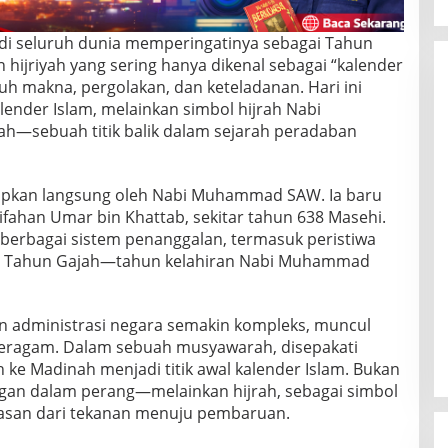
 di seluruh dunia memperingatinya sebagai Tahun
 hijriyah yang sering hanya dikenal sebagai “kalender
uh makna, pergolakan, dan keteladanan. Hari ini
ender Islam, melainkan simbol hijrah Nabi
—sebuah titik balik dalam sejarah peradaban
etapkan langsung oleh Nabi Muhammad SAW. Ia baru
fahan Umar bin Khattab, sekitar tahun 638 Masehi.
erbagai sistem penanggalan, termasuk peristiwa
rti Tahun Gajah—tahun kelahiran Nabi Muhammad
n administrasi negara semakin kompleks, muncul
seragam. Dalam sebuah musyawarah, disepakati
 ke Madinah menjadi titik awal kalender Islam. Bukan
gan dalam perang—melainkan hijrah, sebagai simbol
asan dari tekanan menuju pembaruan.