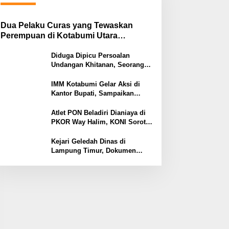
Dua Pelaku Curas yang Tewaskan
Perempuan di Kotabumi Utara
Ditangkap, Polisi Ungkap Motif
Ekonomi
Diduga Dipicu Persoalan
Undangan Khitanan, Seorang
Warga Lampung Timur Tewas
Tertembak
IMM Kotabumi Gelar Aksi di
Kantor Bupati, Sampaikan
Sembilan Tuntutan untuk
Pemkab Lampung Utara
Atlet PON Beladiri Dianiaya di
PKOR Way Halim, KONI Soroti
Lemahnya Pengamanan
Kawasan
Kejari Geledah Dinas di
Lampung Timur, Dokumen
Proyek Jalan Rp24 Miliar
Diangkut Penyidik