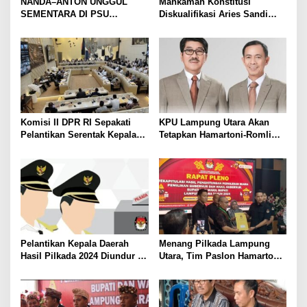
NANDA–ANTON UNGGUL
Mahkamah Konstitusi
SEMENTARA DI PSU
Diskualifikasi Aries Sandi
PESAWARAN VERSI QUICK
sebagai Calon Bupati
COUNT RAKATA Unggul di 8
Pesawaran 2024
dari 11 Kecamatan, Tim
Pemenangan Tetap Tunggu
Data Final
Komisi II DPR RI Sepakati
KPU Lampung Utara Akan
Pelantikan Serentak Kepala
Tetapkan Hamartoni-Romli
Daerah pada 6 Februari 2025
Sebagai Bupati dan Wakil
Bupati Terpilih Besok
Pelantikan Kepala Daerah
Menang Pilkada Lampung
Hasil Pilkada 2024 Diundur ke
Utara, Tim Paslon Hamartoni-
Maret 2025
Romli Sampaikan Apresiasi
dan Terimakasih Kepada
Semua Pihak