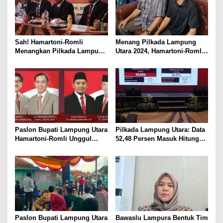
Sah! Hamartoni-Romli
Menang Pilkada Lampung
Menangkan Pilkada Lampung
Utara 2024, Hamartoni-Romli
Utara 2024
Ucapkan Terima Kasih kepada
Masyarakat
Paslon Bupati Lampung Utara
Pilkada Lampung Utara: Data
Hamartoni-Romli Unggul
52,48 Persen Masuk Hitung
60,02% di Pilkada Serentak
Cepat Rakata, Hamartoni-
2024
Romli Unggul 63,93 Persen
Paslon Bupati Lampung Utara
Bawaslu Lampura Bentuk Tim