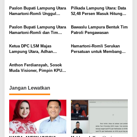
Utara 2024
Ucapkan Terima Kasih kepada
Masyarakat
Paslon Bupati Lampung Utara
Pilkada Lampung Utara: Data
Hamartoni-Romli Unggul
52,48 Persen Masuk Hitung
60,02% di Pilkada Serentak
Cepat Rakata, Hamartoni-
2024
Romli Unggul 63,93 Persen
Paslon Bupati Lampung Utara
Bawaslu Lampura Bentuk Tim
Hamartoni-Romli dan Tim
Patroli Pengawasan
Pantau Hasil Quick Count
Pilkada Serentak
Ketua DPC LSM Majas
Hamartoni-Romli Serukan
Lampung Utara, Adhan
Persatuan untuk Membangun
Nunyai, Ajak Jaga
Lampung Utara yang Maju,
Kondusivitas Jelang Pilkada
Aman dan Sejahtera
Anthon Ferdiansyah, Sosok
2024
Muda Visioner, Pimpin KPU
Lampung Utara 2024-2029
Jangan Lewatkan