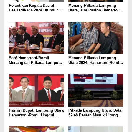
Pelantikan Kepala Daerah
Menang Pilkada Lampung
Hasil Pilkada 2024 Diundur ke
Utara, Tim Paslon Hamartoni-
Maret 2025
Romli Sampaikan Apresiasi
dan Terimakasih Kepada
Semua Pihak
Sah! Hamartoni-Romli
Menang Pilkada Lampung
Menangkan Pilkada Lampung
Utara 2024, Hamartoni-Romli
Utara 2024
Ucapkan Terima Kasih kepada
Masyarakat
Paslon Bupati Lampung Utara
Pilkada Lampung Utara: Data
Hamartoni-Romli Unggul
52,48 Persen Masuk Hitung
60,02% di Pilkada Serentak
Cepat Rakata, Hamartoni-
2024
Romli Unggul 63,93 Persen