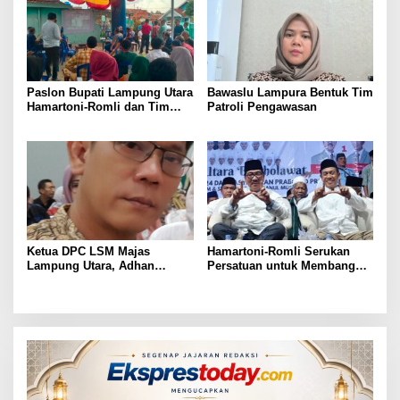
Paslon Bupati Lampung Utara
Bawaslu Lampura Bentuk Tim
Hamartoni-Romli dan Tim
Patroli Pengawasan
Pantau Hasil Quick Count
Pilkada Serentak
Ketua DPC LSM Majas
Hamartoni-Romli Serukan
Lampung Utara, Adhan
Persatuan untuk Membangun
Nunyai, Ajak Jaga
Lampung Utara yang Maju,
Kondusivitas Jelang Pilkada
Aman dan Sejahtera
2024