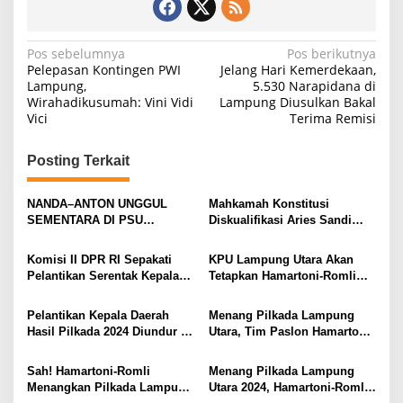
N
Pos sebelumnya
Pos berikutnya
Pelepasan Kontingen PWI
Jelang Hari Kemerdekaan,
a
Lampung,
5.530 Narapidana di
Wirahadikusumah: Vini Vidi
Lampung Diusulkan Bakal
v
Vici
Terima Remisi
i
g
Posting Terkait
a
s
NANDA–ANTON UNGGUL
Mahkamah Konstitusi
SEMENTARA DI PSU
Diskualifikasi Aries Sandi
i
PESAWARAN VERSI QUICK
sebagai Calon Bupati
COUNT RAKATA Unggul di 8
Pesawaran 2024
p
Komisi II DPR RI Sepakati
KPU Lampung Utara Akan
dari 11 Kecamatan, Tim
Pelantikan Serentak Kepala
Tetapkan Hamartoni-Romli
o
Pemenangan Tetap Tunggu
Daerah pada 6 Februari 2025
Sebagai Bupati dan Wakil
Data Final
s
Bupati Terpilih Besok
Pelantikan Kepala Daerah
Menang Pilkada Lampung
Hasil Pilkada 2024 Diundur ke
Utara, Tim Paslon Hamartoni-
Maret 2025
Romli Sampaikan Apresiasi
dan Terimakasih Kepada
Sah! Hamartoni-Romli
Menang Pilkada Lampung
Semua Pihak
Menangkan Pilkada Lampung
Utara 2024, Hamartoni-Romli