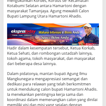
mengukuhkan Kordes, Kordus se- Kecamatan
c
a
Kotabumi Selatan antara Hamartoni dengan
m
masyarakat Tamanjaya. Agung mewakili Calon
a
Bupati Lampung Utara Hamartoni Ahadis.
t
a
n
K
o
t
a
b
Hadir dalam kesempatan tersebut, Ketua Korkab,
u
Ketua Sehati, dan rombongan ustadzah lainnya,
m
tokoh agama, tokoh masyarakat, dan masyarakat
i
dari beberapa desa lainnya.
S
e
l
Dalam pidatonya, mantan bupati Agung Ilmu
a
Mangkunegara mengapresiasi semangat dan
t
dedikasi para relawan yang telah berkomitmen
a
untuk mendukung calon bupati Hamartoni Ahadis.
n
D
Ia menekankan pentingnya kerja sama dan
u
koordinasi dalam memenangkan calon yang dinilai
k
memiliki visi dan misi yang sejalan dengan