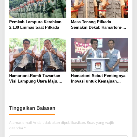
Pemkab Lampura Kerahkan
Masa Tenang Pilkada
2.130 Linmas Saat Pilkada
Semakin Dekat: Hamartoni-
Romli Sampaikan Terima
Kasih dan Harapan
Hamartoni-Romli Tawarkan
Hamartoni Sebut Pentingnya
Visi Lampung Utara Maju,
Inovasi untuk Kemajuan
Aman, dan Sejahtera melalui
Lampung Utara
Kolaborasi dan Inovasi
Digital
Tinggalkan Balasan
Alamat email Anda tidak akan dipublikasikan.
Ruas yang wajib
ditandai
*