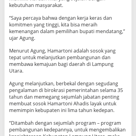
u
kebutuhan masyarakat.
n
g
H
“Saya percaya bahwa dengan kerja keras dan
a
komitmen yang tinggi, kita bisa meraih
m
kemenangan dalam pemilihan bupati mendatang,”
a
ujar Agung.
r
t
o
Menurut Agung, Hamartoni adalah sosok yang
n
tepat untuk melanjutkan pembangunan dan
i
membawa kemajuan bagi daerah di Lampung
A
Utara.
h
a
d
Agung melanjutkan, berbekal dengan segudang
i
pengalaman di birokrasi pemerintahan selama 35
s
tahun dan memegang sejumlah jabatan penting
membuat sosok Hamartoni Ahadis layak untuk
memimpin kebupaten ini lima tahun kedepan.
“Ditambah dengan sejumlah program – program
pembangunan kedepannya, untuk mengembalikan