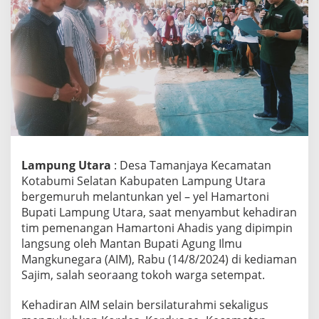
e
g
a
r
a
K
u
k
u
h
k
a
Lampung Utara
: Desa Tamanjaya Kecamatan
n
K
Kotabumi Selatan Kabupaten Lampung Utara
o
bergemuruh melantunkan yel – yel Hamartoni
r
Bupati Lampung Utara, saat menyambut kehadiran
d
tim pemenangan Hamartoni Ahadis yang dipimpin
e
langsung oleh Mantan Bupati Agung Ilmu
s
s
Mangkunegara (AIM), Rabu (14/8/2024) di kediaman
e
Sajim, salah seoraang tokoh warga setempat.
-
K
Kehadiran AIM selain bersilaturahmi sekaligus
e