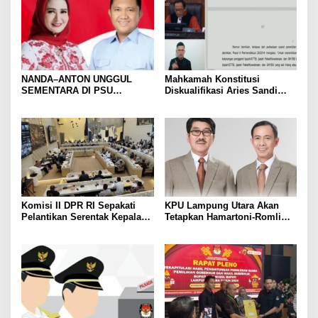
NANDA–ANTON UNGGUL
Mahkamah Konstitusi
SEMENTARA DI PSU
Diskualifikasi Aries Sandi
PESAWARAN VERSI QUICK
sebagai Calon Bupati
COUNT RAKATA Unggul di 8
Pesawaran 2024
dari 11 Kecamatan, Tim
Pemenangan Tetap Tunggu
Data Final
Komisi II DPR RI Sepakati
KPU Lampung Utara Akan
Pelantikan Serentak Kepala
Tetapkan Hamartoni-Romli
Daerah pada 6 Februari 2025
Sebagai Bupati dan Wakil
Bupati Terpilih Besok