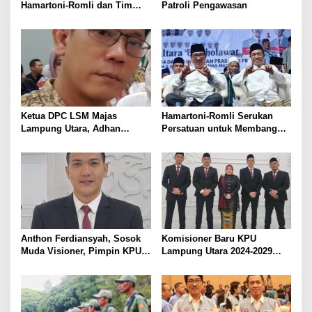
Hamartoni-Romli dan Tim
Patroli Pengawasan
Pantau Hasil Quick Count
Pilkada Serentak
Ketua DPC LSM Majas
Hamartoni-Romli Serukan
Lampung Utara, Adhan
Persatuan untuk Membangun
Nunyai, Ajak Jaga
Lampung Utara yang Maju,
Kondusivitas Jelang Pilkada
Aman dan Sejahtera
2024
Anthon Ferdiansyah, Sosok
Komisioner Baru KPU
Muda Visioner, Pimpin KPU
Lampung Utara 2024-2029
Lampung Utara 2024-2029
Resmi Dilantik. Anthon
Ferdiansyah Terpilih sebagai
Ketua, Siap Hadapi Pilkada