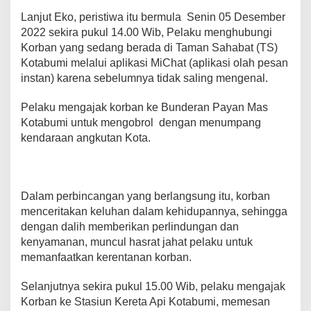
r
Lanjut Eko, peristiwa itu bermula Senin 05 Desember
e
2022 sekira pukul 14.00 Wib, Pelaku menghubungi
s
Korban yang sedang berada di Taman Sahabat (TS)
L
Kotabumi melalui aplikasi MiChat (aplikasi olah pesan
a
instan) karena sebelumnya tidak saling mengenal.
m
p
Pelaku mengajak korban ke Bunderan Payan Mas
u
n
Kotabumi untuk mengobrol dengan menumpang
g
kendaraan angkutan Kota.
U
t
a
r
Dalam perbincangan yang berlangsung itu, korban
a
menceritakan keluhan dalam kehidupannya, sehingga
dengan dalih memberikan perlindungan dan
kenyamanan, muncul hasrat jahat pelaku untuk
memanfaatkan kerentanan korban.
Selanjutnya sekira pukul 15.00 Wib, pelaku mengajak
Korban ke Stasiun Kereta Api Kotabumi, memesan