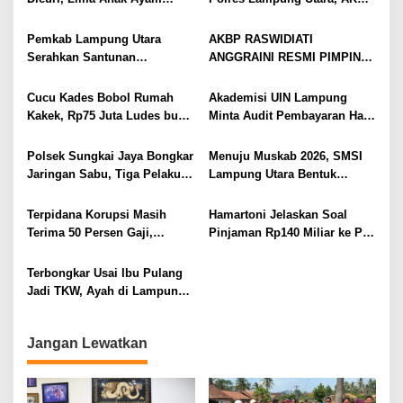
Menangis Piyik-Piyik, Warga
Raswidiati Disambut Tradisi
Gang Jalaba Kotabumi Heboh
Pedang Pora
Pemkab Lampung Utara
AKBP RASWIDIATI
Serahkan Santunan
ANGGRAINI RESMI PIMPIN
Kemensos kepada Keluarga
POLRES LAMPUNG UTARA,
Korban Kebakaran
BAWA KOMITMEN PERKUAT
Cucu Kades Bobol Rumah
Akademisi UIN Lampung
KAMTIBMAS DAN
Kakek, Rp75 Juta Ludes buat
Minta Audit Pembayaran Hak
PELAYANAN PRESISI
Judol, Diringkus dan
ASN Terpidana Korupsi:
Ditembak Polisi
Kepastian Hukum Tak Boleh
Polsek Sungkai Jaya Bongkar
Menuju Muskab 2026, SMSI
Berlarut
Jaringan Sabu, Tiga Pelaku
Lampung Utara Bentuk
Dibekuk
Panitia dan Susun
Kepengurusan
Terpidana Korupsi Masih
Hamartoni Jelaskan Soal
Terima 50 Persen Gaji,
Pinjaman Rp140 Miliar ke PT
BKSDM Lampung Utara;
SMI: Tanpa Terobosan,
Tunggu Keputusan BKN
Perbaikan Jalan Butuh Waktu
Terbongkar Usai Ibu Pulang
Bertahun-tahun
Jadi TKW, Ayah di Lampung
Utara Diduga Cabuli Anak
Kandung Selama Empat
Jangan Lewatkan
Tahun, Nyaris Diamuk Massa