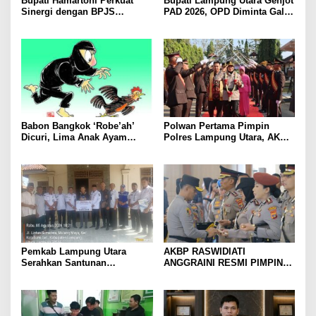
Bupati Hamartoni Perkuat
Bupati Lampung Utara Genjot
Sinergi dengan BPJS
PAD 2026, OPD Diminta Gali
Kesehatan, Dorong Layanan
Sumber Pendapatan Baru
Kesehatan Makin Cepat dan
hingga Optimalkan PBB-P2
Mudah
Babon Bangkok ‘Robe’ah’
Polwan Pertama Pimpin
Dicuri, Lima Anak Ayam
Polres Lampung Utara, AKBP
Menangis Piyik-Piyik, Warga
Raswidiati Disambut Tradisi
Gang Jalaba Kotabumi Heboh
Pedang Pora
Pemkab Lampung Utara
AKBP RASWIDIATI
Serahkan Santunan
ANGGRAINI RESMI PIMPIN
Kemensos kepada Keluarga
POLRES LAMPUNG UTARA,
Korban Kebakaran
BAWA KOMITMEN PERKUAT
KAMTIBMAS DAN
PELAYANAN PRESISI