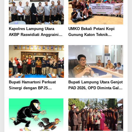
Kapolres Lampung Utara
UMKO Bekali Petani Kopi
AKBP Raswidiati Anggraini
Gunung Katon Teknik
Bergerak Cepat, Rangkul
Pascapanen, Dorong Nilai
Tokoh Masyarakat dan Adat
Jual Hasil Panen Meningkat
Perkuat Kamtibmas
Bupati Hamartoni Perkuat
Bupati Lampung Utara Genjot
Sinergi dengan BPJS
PAD 2026, OPD Diminta Gali
Kesehatan, Dorong Layanan
Sumber Pendapatan Baru
Kesehatan Makin Cepat dan
hingga Optimalkan PBB-P2
Mudah