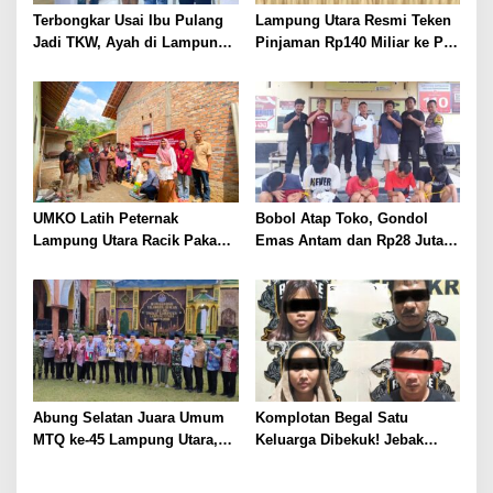
Terbongkar Usai Ibu Pulang
Lampung Utara Resmi Teken
Jadi TKW, Ayah di Lampung
Pinjaman Rp140 Miliar ke PT
Utara Diduga Cabuli Anak
SMI untuk Perbaikan 17 Ruas
Kandung Selama Empat
Jalan
Tahun, Nyaris Diamuk Massa
UMKO Latih Peternak
Bobol Atap Toko, Gondol
Lampung Utara Racik Pakan
Emas Antam dan Rp28 Juta!
Konsentrat, Solusi Hadapi
Tim 905 Krisna Lamut
Kemarau dan Harga Pakan
Bersama Reskrim Polsek
Mahal
Kotabumi Kota Bekuk
Komplotan Curat
Abung Selatan Juara Umum
Komplotan Begal Satu
MTQ ke-45 Lampung Utara,
Keluarga Dibekuk! Jebak
Tuan Rumah Tutup Ajang
Korban Lewat MiChat,
dengan Prestasi Gemilang
Todong Airsoft Gun lalu