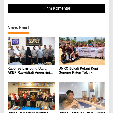
News Feed
Kapolres Lampung Utara
UMKO Bekali Petani Kopi
AKBP Raswidiati Anggraini
Gunung Katon Teknik
Bergerak Cepat, Rangkul
Pascapanen, Dorong Nilai
Tokoh Masyarakat dan Adat
Jual Hasil Panen Meningkat
Perkuat Kamtibmas