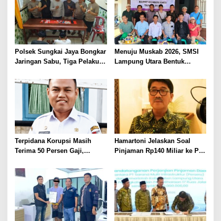
Berlarut
Polsek Sungkai Jaya Bongkar
Menuju Muskab 2026, SMSI
Jaringan Sabu, Tiga Pelaku
Lampung Utara Bentuk
Dibekuk
Panitia dan Susun
Kepengurusan
Terpidana Korupsi Masih
Hamartoni Jelaskan Soal
Terima 50 Persen Gaji,
Pinjaman Rp140 Miliar ke PT
BKSDM Lampung Utara;
SMI: Tanpa Terobosan,
Tunggu Keputusan BKN
Perbaikan Jalan Butuh Waktu
Bertahun-tahun