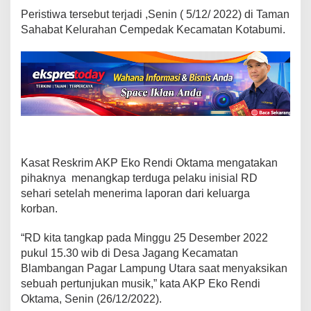
u
Peristiwa tersebut terjadi ,Senin ( 5/12/ 2022) di Taman
n
Sahabat Kelurahan Cempedak Kecamatan Kotabumi.
,
R
D
D
i
g
e
l
a
n
Kasat Reskrim AKP Eko Rendi Oktama mengatakan
d
pihaknya menangkap terduga pelaku inisial RD
a
sehari setelah menerima laporan dari keluarga
n
korban.
g
k
“RD kita tangkap pada Minggu 25 Desember 2022
e
M
pukul 15.30 wib di Desa Jagang Kecamatan
a
Blambangan Pagar Lampung Utara saat menyaksikan
p
sebuah pertunjukan musik,” kata AKP Eko Rendi
o
Oktama, Senin (26/12/2022).
l