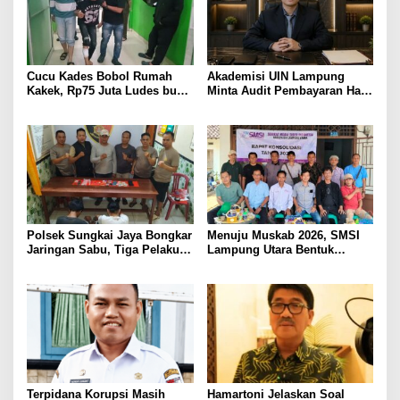
Cucu Kades Bobol Rumah
Akademisi UIN Lampung
Kakek, Rp75 Juta Ludes buat
Minta Audit Pembayaran Hak
Judol, Diringkus dan
ASN Terpidana Korupsi:
Ditembak Polisi
Kepastian Hukum Tak Boleh
Berlarut
Polsek Sungkai Jaya Bongkar
Menuju Muskab 2026, SMSI
Jaringan Sabu, Tiga Pelaku
Lampung Utara Bentuk
Dibekuk
Panitia dan Susun
Kepengurusan
Terpidana Korupsi Masih
Hamartoni Jelaskan Soal