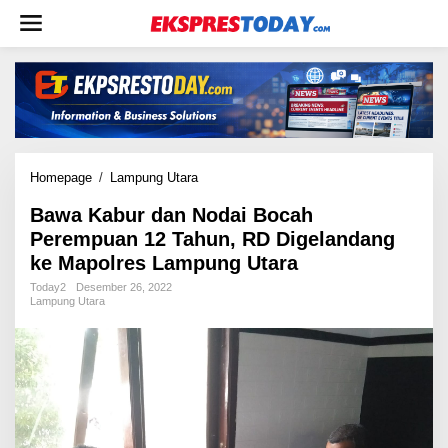
L
e
w
a
t
i
k
e
k
Homepage
/
Lampung Utara
B
o
a
n
Bawa Kabur dan Nodai Bocah
w
t
Perempuan 12 Tahun, RD Digelandang
a
e
K
ke Mapolres Lampung Utara
n
a
Today2
Desember 26, 2022
b
Lampung Utara
u
r
d
a
n
N
o