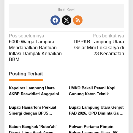
Ikuti Kami
N
Pos sebelumnya
Pos berikutnya
6000 Warga Lampura,
DPPKB Lampung Utara
a
Mendapatkan Bantuan
Gelar Mini Lokakarya di
v
Inflasi Dampak Kenaikan
23 Kecamatan
BBM
i
g
Posting Terkait
a
s
Kapolres Lampung Utara
UMKO Bekali Petani Kopi
i
AKBP Raswidiati Anggraini
Gunung Katon Teknik
Bergerak Cepat, Rangkul
Pascapanen, Dorong Nilai
p
Tokoh Masyarakat dan Adat
Jual Hasil Panen Meningkat
Bupati Hamartoni Perkuat
Bupati Lampung Utara Genjot
o
Perkuat Kamtibmas
Sinergi dengan BPJS
PAD 2026, OPD Diminta Gali
s
Kesehatan, Dorong Layanan
Sumber Pendapatan Baru
Kesehatan Makin Cepat dan
hingga Optimalkan PBB-P2
Babon Bangkok ‘Robe’ah’
Polwan Pertama Pimpin
Mudah
Dicuri, Lima Anak Ayam
Polres Lampung Utara, AKBP