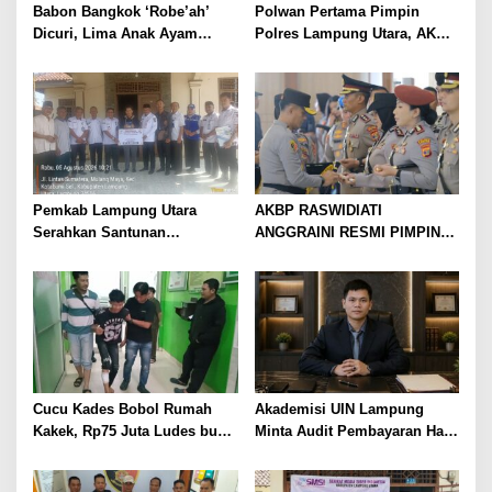
Babon Bangkok ‘Robe’ah’
Polwan Pertama Pimpin
Dicuri, Lima Anak Ayam
Polres Lampung Utara, AKBP
Menangis Piyik-Piyik, Warga
Raswidiati Disambut Tradisi
Gang Jalaba Kotabumi Heboh
Pedang Pora
Pemkab Lampung Utara
AKBP RASWIDIATI
Serahkan Santunan
ANGGRAINI RESMI PIMPIN
Kemensos kepada Keluarga
POLRES LAMPUNG UTARA,
Korban Kebakaran
BAWA KOMITMEN PERKUAT
KAMTIBMAS DAN
PELAYANAN PRESISI
Cucu Kades Bobol Rumah
Akademisi UIN Lampung
Kakek, Rp75 Juta Ludes buat
Minta Audit Pembayaran Hak
Judol, Diringkus dan
ASN Terpidana Korupsi:
Ditembak Polisi
Kepastian Hukum Tak Boleh