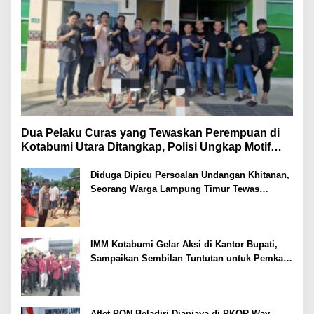
Dua Pelaku Curas yang Tewaskan Perempuan di
Kotabumi Utara Ditangkap, Polisi Ungkap Motif
Ekonomi
Diduga Dipicu Persoalan Undangan Khitanan,
Seorang Warga Lampung Timur Tewas
Tertembak
IMM Kotabumi Gelar Aksi di Kantor Bupati,
Sampaikan Sembilan Tuntutan untuk Pemkab
Lampung Utara
Atlet PON Beladiri Dianiaya di PKOR Way