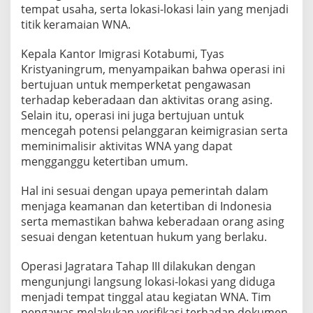
tempat usaha, serta lokasi-lokasi lain yang menjadi
titik keramaian WNA.
Kepala Kantor Imigrasi Kotabumi, Tyas
Kristyaningrum, menyampaikan bahwa operasi ini
bertujuan untuk memperketat pengawasan
terhadap keberadaan dan aktivitas orang asing.
Selain itu, operasi ini juga bertujuan untuk
mencegah potensi pelanggaran keimigrasian serta
meminimalisir aktivitas WNA yang dapat
mengganggu ketertiban umum.
Hal ini sesuai dengan upaya pemerintah dalam
menjaga keamanan dan ketertiban di Indonesia
serta memastikan bahwa keberadaan orang asing
sesuai dengan ketentuan hukum yang berlaku.
Operasi Jagratara Tahap III dilakukan dengan
mengunjungi langsung lokasi-lokasi yang diduga
menjadi tempat tinggal atau kegiatan WNA. Tim
pengawas melakukan verifikasi terhadap dokumen-