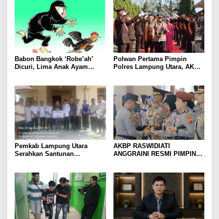
Mudah
Babon Bangkok ‘Robe’ah’
Polwan Pertama Pimpin
Dicuri, Lima Anak Ayam
Polres Lampung Utara, AKBP
Menangis Piyik-Piyik, Warga
Raswidiati Disambut Tradisi
Gang Jalaba Kotabumi Heboh
Pedang Pora
Pemkab Lampung Utara
AKBP RASWIDIATI
Serahkan Santunan
ANGGRAINI RESMI PIMPIN
Kemensos kepada Keluarga
POLRES LAMPUNG UTARA,
Korban Kebakaran
BAWA KOMITMEN PERKUAT
KAMTIBMAS DAN
PELAYANAN PRESISI