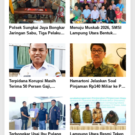
Polsek Sungkai Jaya Bongkar
Menuju Muskab 2026, SMSI
Jaringan Sabu, Tiga Pelaku
Lampung Utara Bentuk
Dibekuk
Panitia dan Susun
Kepengurusan
Terpidana Korupsi Masih
Hamartoni Jelaskan Soal
Terima 50 Persen Gaji,
Pinjaman Rp140 Miliar ke PT
BKSDM Lampung Utara;
SMI: Tanpa Terobosan,
Tunggu Keputusan BKN
Perbaikan Jalan Butuh Waktu
Bertahun-tahun
Terbongkar Usai Ibu Pulang
Lampung Utara Resmi Teken