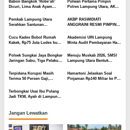
Babon Bangkok ‘Robe’ah’
Polwan Pertama Pimpin
Mudah
Dicuri, Lima Anak Ayam
Polres Lampung Utara, AKBP
Menangis Piyik-Piyik, Warga
Raswidiati Disambut Tradisi
Gang Jalaba Kotabumi Heboh
Pedang Pora
Pemkab Lampung Utara
AKBP RASWIDIATI
Serahkan Santunan
ANGGRAINI RESMI PIMPIN
Kemensos kepada Keluarga
POLRES LAMPUNG UTARA,
Korban Kebakaran
BAWA KOMITMEN PERKUAT
Cucu Kades Bobol Rumah
Akademisi UIN Lampung
KAMTIBMAS DAN
Kakek, Rp75 Juta Ludes buat
Minta Audit Pembayaran Hak
PELAYANAN PRESISI
Judol, Diringkus dan
ASN Terpidana Korupsi:
Ditembak Polisi
Kepastian Hukum Tak Boleh
Polsek Sungkai Jaya Bongkar
Menuju Muskab 2026, SMSI
Berlarut
Jaringan Sabu, Tiga Pelaku
Lampung Utara Bentuk
Dibekuk
Panitia dan Susun
Kepengurusan
Terpidana Korupsi Masih
Hamartoni Jelaskan Soal
Terima 50 Persen Gaji,
Pinjaman Rp140 Miliar ke PT
BKSDM Lampung Utara;
SMI: Tanpa Terobosan,
Tunggu Keputusan BKN
Perbaikan Jalan Butuh Waktu
Terbongkar Usai Ibu Pulang
Bertahun-tahun
Jadi TKW, Ayah di Lampung
Utara Diduga Cabuli Anak
Kandung Selama Empat
Tahun, Nyaris Diamuk Massa
Jangan Lewatkan