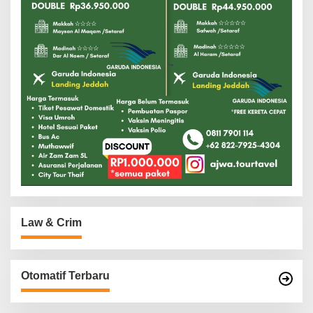
Law & Crim
Otomatif Terbaru