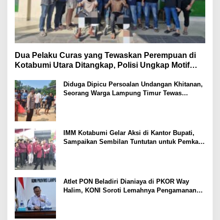
Dua Pelaku Curas yang Tewaskan Perempuan di
Kotabumi Utara Ditangkap, Polisi Ungkap Motif
Ekonomi
Diduga Dipicu Persoalan Undangan Khitanan,
Seorang Warga Lampung Timur Tewas
Tertembak
IMM Kotabumi Gelar Aksi di Kantor Bupati,
Sampaikan Sembilan Tuntutan untuk Pemkab
Lampung Utara
Atlet PON Beladiri Dianiaya di PKOR Way
Halim, KONI Soroti Lemahnya Pengamanan
Kawasan