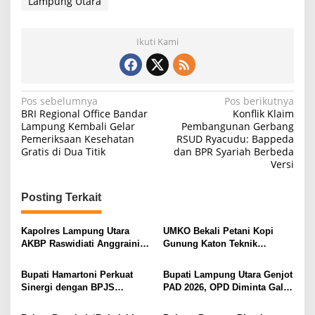
Lampung Utara
Ikuti Kami
N
Pos sebelumnya
Pos berikutnya
BRI Regional Office Bandar
Konflik Klaim
a
Lampung Kembali Gelar
Pembangunan Gerbang
Pemeriksaan Kesehatan
RSUD Ryacudu: Bappeda
v
Gratis di Dua Titik
dan BPR Syariah Berbeda
i
Versi
g
Posting Terkait
a
s
Kapolres Lampung Utara
UMKO Bekali Petani Kopi
i
AKBP Raswidiati Anggraini
Gunung Katon Teknik
Bergerak Cepat, Rangkul
Pascapanen, Dorong Nilai
p
Tokoh Masyarakat dan Adat
Jual Hasil Panen Meningkat
Bupati Hamartoni Perkuat
Bupati Lampung Utara Genjot
o
Perkuat Kamtibmas
Sinergi dengan BPJS
PAD 2026, OPD Diminta Gali
s
Kesehatan, Dorong Layanan
Sumber Pendapatan Baru
Kesehatan Makin Cepat dan
hingga Optimalkan PBB-P2