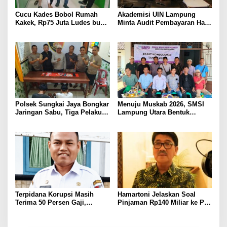
Cucu Kades Bobol Rumah
Akademisi UIN Lampung
Kakek, Rp75 Juta Ludes buat
Minta Audit Pembayaran Hak
Judol, Diringkus dan
ASN Terpidana Korupsi:
Ditembak Polisi
Kepastian Hukum Tak Boleh
Berlarut
Polsek Sungkai Jaya Bongkar
Menuju Muskab 2026, SMSI
Jaringan Sabu, Tiga Pelaku
Lampung Utara Bentuk
Dibekuk
Panitia dan Susun
Kepengurusan
Terpidana Korupsi Masih
Hamartoni Jelaskan Soal
Terima 50 Persen Gaji,
Pinjaman Rp140 Miliar ke PT
BKSDM Lampung Utara;
SMI: Tanpa Terobosan,
Tunggu Keputusan BKN
Perbaikan Jalan Butuh Waktu
Bertahun-tahun