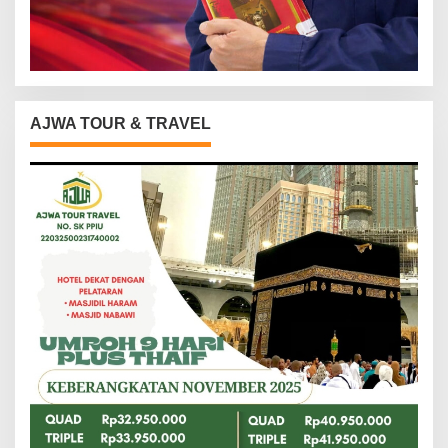
AJWA TOUR & TRAVEL