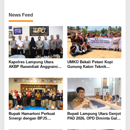
News Feed
Kapolres Lampung Utara
UMKO Bekali Petani Kopi
AKBP Raswidiati Anggraini
Gunung Katon Teknik
Bergerak Cepat, Rangkul
Pascapanen, Dorong Nilai
Tokoh Masyarakat dan Adat
Jual Hasil Panen Meningkat
Perkuat Kamtibmas
Bupati Hamartoni Perkuat
Bupati Lampung Utara Genjot
Sinergi dengan BPJS
PAD 2026, OPD Diminta Gali
Kesehatan, Dorong Layanan
Sumber Pendapatan Baru
Kesehatan Makin Cepat dan
hingga Optimalkan PBB-P2