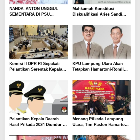
NANDA–ANTON UNGGUL
Mahkamah Konstitusi
SEMENTARA DI PSU
Diskualifikasi Aries Sandi
PESAWARAN VERSI QUICK
sebagai Calon Bupati
COUNT RAKATA Unggul di 8
Pesawaran 2024
dari 11 Kecamatan, Tim
Pemenangan Tetap Tunggu
Data Final
Komisi II DPR RI Sepakati
KPU Lampung Utara Akan
Pelantikan Serentak Kepala
Tetapkan Hamartoni-Romli
Daerah pada 6 Februari 2025
Sebagai Bupati dan Wakil
Bupati Terpilih Besok
Pelantikan Kepala Daerah
Menang Pilkada Lampung
Hasil Pilkada 2024 Diundur ke
Utara, Tim Paslon Hamartoni-
Maret 2025
Romli Sampaikan Apresiasi
dan Terimakasih Kepada