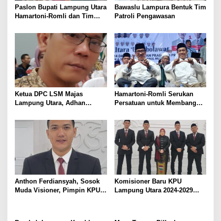
Paslon Bupati Lampung Utara
Bawaslu Lampura Bentuk Tim
Hamartoni-Romli dan Tim
Patroli Pengawasan
Pantau Hasil Quick Count
Pilkada Serentak
Ketua DPC LSM Majas
Hamartoni-Romli Serukan
Lampung Utara, Adhan
Persatuan untuk Membangun
Nunyai, Ajak Jaga
Lampung Utara yang Maju,
Kondusivitas Jelang Pilkada
Aman dan Sejahtera
2024
Anthon Ferdiansyah, Sosok
Komisioner Baru KPU
Muda Visioner, Pimpin KPU
Lampung Utara 2024-2029
Lampung Utara 2024-2029
Resmi Dilantik. Anthon
Ferdiansyah Terpilih sebagai
Ketua, Siap Hadapi Pilkada