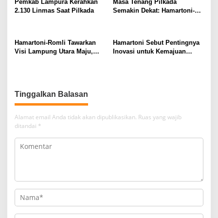
Pemkab Lampura Kerahkan
Masa Tenang Pilkada
2.130 Linmas Saat Pilkada
Semakin Dekat: Hamartoni-
Romli Sampaikan Terima
Kasih dan Harapan
Hamartoni-Romli Tawarkan
Hamartoni Sebut Pentingnya
Visi Lampung Utara Maju,
Inovasi untuk Kemajuan
Aman, dan Sejahtera melalui
Lampung Utara
Kolaborasi dan Inovasi
Digital
Tinggalkan Balasan
Alamat email Anda tidak akan dipublikasikan.
Ruas yang wajib
ditandai
*