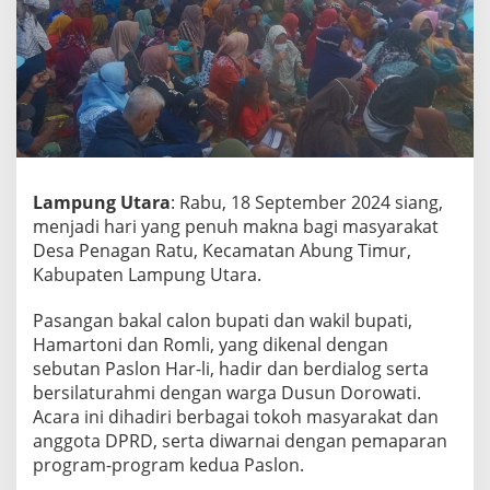
D
u
s
u
n
D
o
r
o
w
Lampung Utara
: Rabu, 18 September 2024 siang,
a
menjadi hari yang penuh makna bagi masyarakat
t
Desa Penagan Ratu, Kecamatan Abung Timur,
i
Kabupaten Lampung Utara.
:
P
a
Pasangan bakal calon bupati dan wakil bupati,
s
Hamartoni dan Romli, yang dikenal dengan
l
sebutan Paslon Har-li, hadir dan berdialog serta
o
bersilaturahmi dengan warga Dusun Dorowati.
n
H
Acara ini dihadiri berbagai tokoh masyarakat dan
a
anggota DPRD, serta diwarnai dengan pemaparan
m
program-program kedua Paslon.
a