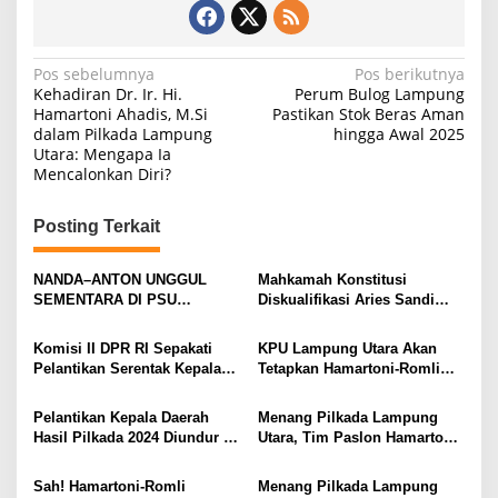
N
Pos sebelumnya
Pos berikutnya
Kehadiran Dr. Ir. Hi.
Perum Bulog Lampung
a
Hamartoni Ahadis, M.Si
Pastikan Stok Beras Aman
dalam Pilkada Lampung
hingga Awal 2025
v
Utara: Mengapa Ia
i
Mencalonkan Diri?
g
Posting Terkait
a
s
NANDA–ANTON UNGGUL
Mahkamah Konstitusi
i
SEMENTARA DI PSU
Diskualifikasi Aries Sandi
PESAWARAN VERSI QUICK
sebagai Calon Bupati
p
COUNT RAKATA Unggul di 8
Pesawaran 2024
Komisi II DPR RI Sepakati
KPU Lampung Utara Akan
o
dari 11 Kecamatan, Tim
Pelantikan Serentak Kepala
Tetapkan Hamartoni-Romli
Pemenangan Tetap Tunggu
s
Daerah pada 6 Februari 2025
Sebagai Bupati dan Wakil
Data Final
Bupati Terpilih Besok
Pelantikan Kepala Daerah
Menang Pilkada Lampung
Hasil Pilkada 2024 Diundur ke
Utara, Tim Paslon Hamartoni-
Maret 2025
Romli Sampaikan Apresiasi
dan Terimakasih Kepada
Sah! Hamartoni-Romli
Menang Pilkada Lampung
Semua Pihak