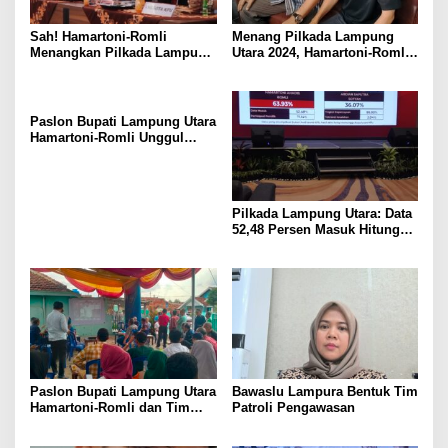
Sah! Hamartoni-Romli
Menang Pilkada Lampung
Menangkan Pilkada Lampung
Utara 2024, Hamartoni-Romli
Utara 2024
Ucapkan Terima Kasih kepada
Masyarakat
Paslon Bupati Lampung Utara
Hamartoni-Romli Unggul
60,02% di Pilkada Serentak
2024
Pilkada Lampung Utara: Data
52,48 Persen Masuk Hitung
Cepat Rakata, Hamartoni-
Romli Unggul 63,93 Persen
Paslon Bupati Lampung Utara
Bawaslu Lampura Bentuk Tim
Hamartoni-Romli dan Tim
Patroli Pengawasan
Pantau Hasil Quick Count
Pilkada Serentak