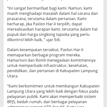
m
u
“Ini sangat bermanfaat bagi kami. Namun, kami
n
masih menghadapi masalah dalam hal sarana dan
t
u
prasarana, terutama dalam pertanian. Kami
k
berharap, jika Paslon Har-li terpilih, dapat
L
merealisasikan harapan kami, terutama dalam hal
a
pupuk dan harga singkong tapioka yang perlu
m
dikontrol lebih baik, ” ujar Edi.
p
u
n
Dalam kesempatan tersebut, Paslon Har-li
g
memaparkan berbagai program mereka.
U
Hamartoni dan Romli menegaskan komitmennya
t
untuk memperbaiki infrastruktur, kesehatan,
a
r
pendidikan, dan pertanian di Kabupaten Lampung
a
Utara.
“Kami berkomitmen untuk membangun Kabupaten
Lampung Utara yang lebih baik dengan fokus pada
pelayanan publik. Kami akan memperbaiki sistem
BPJS, bedah rumah, dan berbagai pelayanan
administrasi seperti KTP dan KK. Kami juga