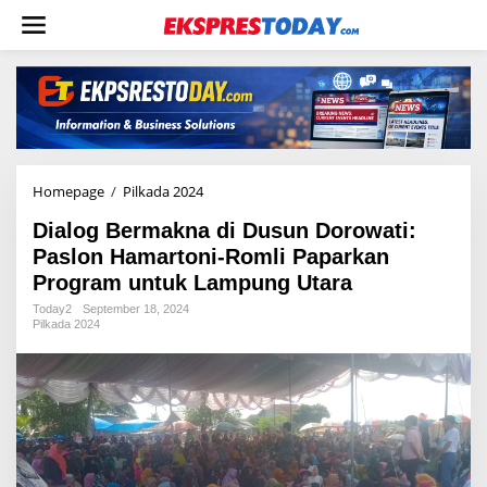
L
e
w
a
t
i
k
e
k
o
Homepage
/
Pilkada 2024
D
n
i
t
Dialog Bermakna di Dusun Dorowati:
a
e
l
Paslon Hamartoni-Romli Paparkan
n
o
Program untuk Lampung Utara
g
B
Today2
September 18, 2024
Pilkada 2024
e
r
m
a
k
n
a
d
i