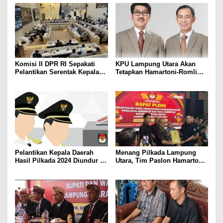
dari 11 Kecamatan, Tim
Pemenangan Tetap Tunggu
Data Final
Komisi II DPR RI Sepakati
KPU Lampung Utara Akan
Pelantikan Serentak Kepala
Tetapkan Hamartoni-Romli
Daerah pada 6 Februari 2025
Sebagai Bupati dan Wakil
Bupati Terpilih Besok
Pelantikan Kepala Daerah
Menang Pilkada Lampung
Hasil Pilkada 2024 Diundur ke
Utara, Tim Paslon Hamartoni-
Maret 2025
Romli Sampaikan Apresiasi
dan Terimakasih Kepada
Semua Pihak