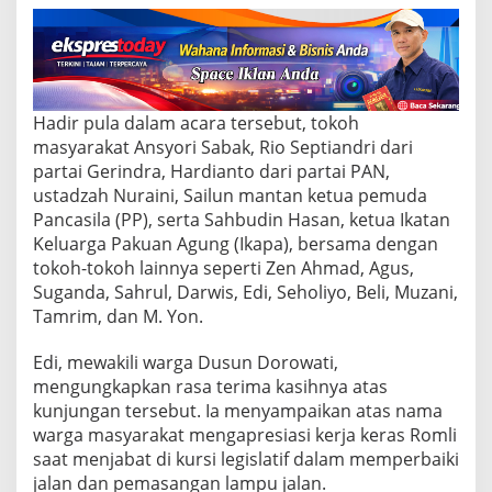
r
t
o
n
i
-
R
Hadir pula dalam acara tersebut, tokoh
o
masyarakat Ansyori Sabak, Rio Septiandri dari
m
partai Gerindra, Hardianto dari partai PAN,
l
ustadzah Nuraini, Sailun mantan ketua pemuda
i
Pancasila (PP), serta Sahbudin Hasan, ketua Ikatan
P
a
Keluarga Pakuan Agung (Ikapa), bersama dengan
p
tokoh-tokoh lainnya seperti Zen Ahmad, Agus,
a
Suganda, Sahrul, Darwis, Edi, Seholiyo, Beli, Muzani,
r
Tamrim, dan M. Yon.
k
a
n
Edi, mewakili warga Dusun Dorowati,
P
mengungkapkan rasa terima kasihnya atas
r
kunjungan tersebut. Ia menyampaikan atas nama
o
warga masyarakat mengapresiasi kerja keras Romli
g
r
saat menjabat di kursi legislatif dalam memperbaiki
a
jalan dan pemasangan lampu jalan.