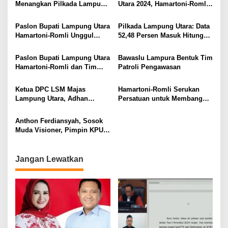
Menangkan Pilkada Lampung
Utara 2024, Hamartoni-Romli
Utara 2024
Ucapkan Terima Kasih kepada
Masyarakat
Paslon Bupati Lampung Utara
Pilkada Lampung Utara: Data
Hamartoni-Romli Unggul
52,48 Persen Masuk Hitung
60,02% di Pilkada Serentak
Cepat Rakata, Hamartoni-
2024
Romli Unggul 63,93 Persen
Paslon Bupati Lampung Utara
Bawaslu Lampura Bentuk Tim
Hamartoni-Romli dan Tim
Patroli Pengawasan
Pantau Hasil Quick Count
Pilkada Serentak
Ketua DPC LSM Majas
Hamartoni-Romli Serukan
Lampung Utara, Adhan
Persatuan untuk Membangun
Nunyai, Ajak Jaga
Lampung Utara yang Maju,
Kondusivitas Jelang Pilkada
Aman dan Sejahtera
Anthon Ferdiansyah, Sosok
2024
Muda Visioner, Pimpin KPU
Lampung Utara 2024-2029
Jangan Lewatkan