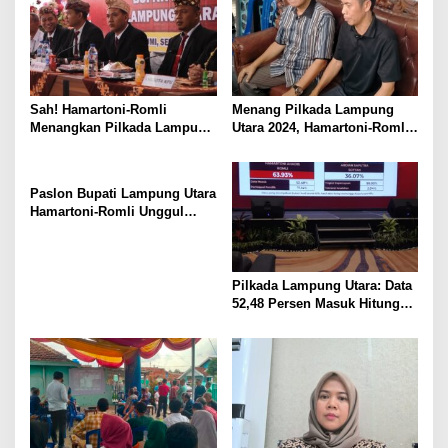
Semua Pihak
Sah! Hamartoni-Romli
Menang Pilkada Lampung
Menangkan Pilkada Lampung
Utara 2024, Hamartoni-Romli
Utara 2024
Ucapkan Terima Kasih kepada
Masyarakat
Paslon Bupati Lampung Utara
Hamartoni-Romli Unggul
60,02% di Pilkada Serentak
2024
Pilkada Lampung Utara: Data
52,48 Persen Masuk Hitung
Cepat Rakata, Hamartoni-
Romli Unggul 63,93 Persen