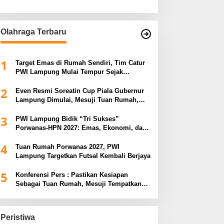
Olahraga Terbaru
1
Target Emas di Rumah Sendiri, Tim Catur
PWI Lampung Mulai Tempur Sejak
Sekarang
2
Even Resmi Soreatin Cup Piala Gubernur
Lampung Dimulai, Mesuji Tuan Rumah,
Catatkan Sejarah Baru Kebangkitan
3
Olahraga Di Bumi Ragab Begawe Caram
PWI Lampung Bidik “Tri Sukses”
Porwanas-HPN 2027: Emas, Ekonomi, dan
Pariwisata Menggeliat
4
Tuan Rumah Porwanas 2027, PWI
Lampung Targetkan Futsal Kembali Berjaya
5
Konferensi Pers : Pastikan Kesiapan
Sebagai Tuan Rumah, Mesuji Tempatkan
Tiga Venue Pelaksanaan Soeratin Cup
Piala Gubernur Lampung
Peristiwa