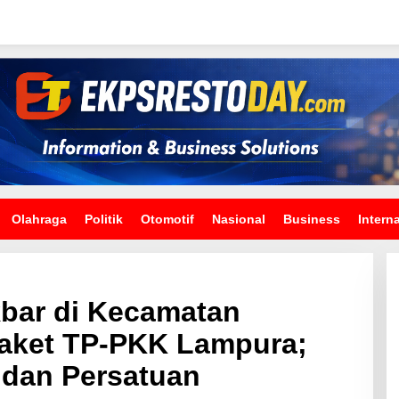
Olahraga
Politik
Otomotif
Nasional
Business
Intern
kbar di Kecamatan
Waket TP-PKK Lampura;
dan Persatuan