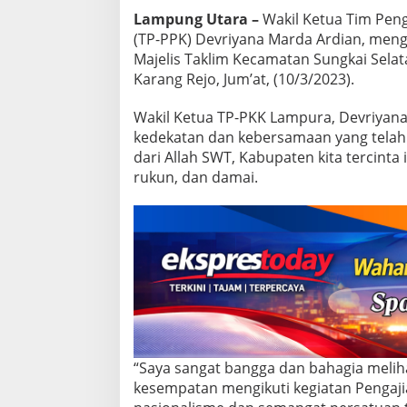
n
Lampung Utara –
Wakil Ketua Tim Pen
g
(TP-PPK) Devriyana Marda Ardian, meng
k
a
Majelis Taklim Kecamatan Sungkai Selat
i
Karang Rejo, Jum’at, (10/3/2023).
S
e
Wakil Ketua TP-PKK Lampura, Devriyana
l
kedekatan dan kebersamaan yang telah k
a
t
dari Allah SWT, Kabupaten kita tercinta
a
rukun, dan damai.
n
,
W
a
k
e
t
T
P
-
P
K
“Saya sangat bangga dan bahagia meliha
K
kesempatan mengikuti kegiatan Pengaji
L