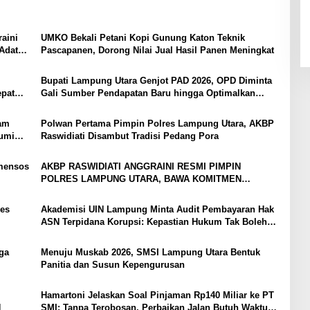
aini
UMKO Bekali Petani Kopi Gunung Katon Teknik
Adat
Pascapanen, Dorong Nilai Jual Hasil Panen Meningkat
Bupati Lampung Utara Genjot PAD 2026, OPD Diminta
epat
Gali Sumber Pendapatan Baru hingga Optimalkan
PBB-P2
yam
Polwan Pertama Pimpin Polres Lampung Utara, AKBP
bumi
Raswidiati Disambut Tradisi Pedang Pora
mensos
AKBP RASWIDIATI ANGGRAINI RESMI PIMPIN
POLRES LAMPUNG UTARA, BAWA KOMITMEN
PERKUAT KAMTIBMAS DAN PELAYANAN PRESISI
es
Akademisi UIN Lampung Minta Audit Pembayaran Hak
ASN Terpidana Korupsi: Kepastian Hukum Tak Boleh
Berlarut
ga
Menuju Muskab 2026, SMSI Lampung Utara Bentuk
Panitia dan Susun Kepengurusan
Hamartoni Jelaskan Soal Pinjaman Rp140 Miliar ke PT
N
SMI: Tanpa Terobosan, Perbaikan Jalan Butuh Waktu