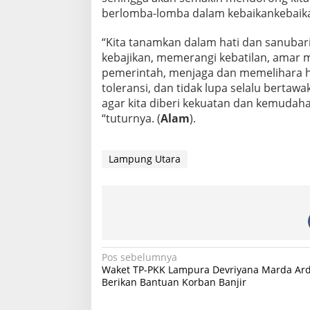
berlomba-lomba dalam kebaikankebaik
“Kita tanamkan dalam hati dan sanubari
kebajikan, memerangi kebatilan, amar
pemerintah, menjaga dan memelihara ha
toleransi, dan tidak lupa selalu bertaw
agar kita diberi kekuatan dan kemud
“tuturnya. (
Alam
).
Lampung Utara
N
Pos sebelumnya
Waket TP-PKK Lampura Devriyana Marda Ar
a
Berikan Bantuan Korban Banjir
v