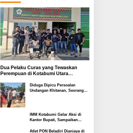
Dua Pelaku Curas yang Tewaskan
Perempuan di Kotabumi Utara
Ditangkap, Polisi Ungkap Motif
Ekonomi
Diduga Dipicu Persoalan
Undangan Khitanan, Seorang
Warga Lampung Timur Tewas
Tertembak
IMM Kotabumi Gelar Aksi di
Kantor Bupati, Sampaikan
Sembilan Tuntutan untuk
Pemkab Lampung Utara
Atlet PON Beladiri Dianiaya di