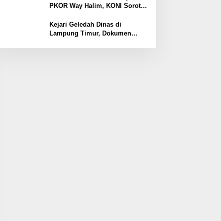
PKOR Way Halim, KONI Soroti
Lemahnya Pengamanan
Kawasan
Kejari Geledah Dinas di
Lampung Timur, Dokumen
Proyek Jalan Rp24 Miliar
Diangkut Penyidik