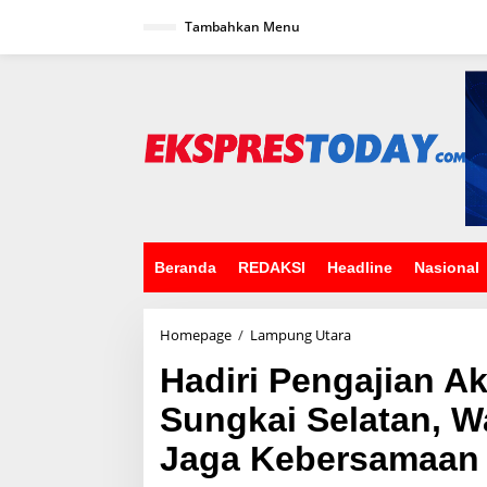
L
Tambahkan Menu
e
w
a
t
i
k
e
k
o
n
t
e
n
Beranda
REDAKSI
Headline
Nasional
Homepage
/
Lampung Utara
H
a
Hadiri Pengajian A
d
i
Sungkai Selatan, 
r
i
Jaga Kebersamaan 
P
e