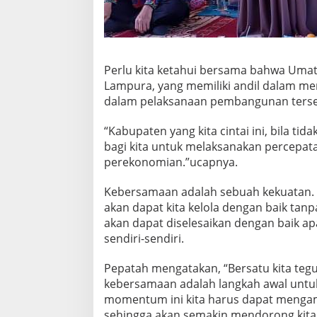
P
e
r
s
a
Perlu kita ketahui bersama bahwa Uma
t
u
Lampura, yang memiliki andil dalam m
a
dalam pelaksanaan pembangunan terse
n
“Kabupaten yang kita cintai ini, bila t
bagi kita untuk melaksanakan percep
perekonomian.”ucapnya.
Kebersamaan adalah sebuah kekuatan. 
akan dapat kita kelola dengan baik tan
akan dapat diselesaikan dengan baik ap
sendiri-sendiri.
Pepatah mengatakan, “Bersatu kita teguh
kebersamaan adalah langkah awal untuk
momentum ini kita harus dapat mengam
sehingga akan semakin mendorong kita u