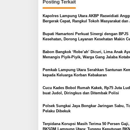
i
Posting Terkait
g
Kapolres Lampung Utara AKBP Raswidiati Anggr
a
Bergerak Cepat, Rangkul Tokoh Masyarakat dan 
s
Perkuat Kamtibmas
Bupati Hamartoni Perkuat Sinergi dengan BPJS
i
Kesehatan, Dorong Layanan Kesehatan Makin C
p
dan Mudah
o
Babon Bangkok ‘Robe’ah’ Dicuri, Lima Anak A
Menangis Piyik-Piyik, Warga Gang Jalaba Kota
s
Heboh
Pemkab Lampung Utara Serahkan Santunan Ke
kepada Keluarga Korban Kebakaran
Cucu Kades Bobol Rumah Kakek, Rp75 Juta Lud
buat Judol, Diringkus dan Ditembak Polisi
Polsek Sungkai Jaya Bongkar Jaringan Sabu, Ti
Pelaku Dibekuk
Terpidana Korupsi Masih Terima 50 Persen Gaji,
BKSDM Lampung Utara; Tunggu Keputusan BK