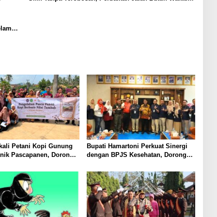
Bertahun-tahun
elama
ali Petani Kopi Gunung
Bupati Hamartoni Perkuat Sinergi
knik Pascapanen, Dorong
dengan BPJS Kesehatan, Dorong
l Hasil Panen Meningkat
Layanan Kesehatan Makin Cepat
dan Mudah