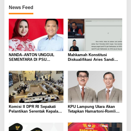
News Feed
NANDA–ANTON UNGGUL
Mahkamah Konstitusi
SEMENTARA DI PSU
Diskualifikasi Aries Sandi
PESAWARAN VERSI QUICK
sebagai Calon Bupati
COUNT RAKATA Unggul di 8
Pesawaran 2024
dari 11 Kecamatan, Tim
Pemenangan Tetap Tunggu
Data Final
Komisi II DPR RI Sepakati
KPU Lampung Utara Akan
Pelantikan Serentak Kepala
Tetapkan Hamartoni-Romli
Daerah pada 6 Februari 2025
Sebagai Bupati dan Wakil
Bupati Terpilih Besok