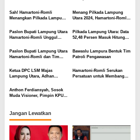
Maret 2025
Romli Sampaikan Apresiasi
dan Terimakasih Kepada
Sah! Hamartoni-Romli
Menang Pilkada Lampung
Semua Pihak
Menangkan Pilkada Lampung
Utara 2024, Hamartoni-Romli
Utara 2024
Ucapkan Terima Kasih kepada
Masyarakat
Paslon Bupati Lampung Utara
Pilkada Lampung Utara: Data
Hamartoni-Romli Unggul
52,48 Persen Masuk Hitung
60,02% di Pilkada Serentak
Cepat Rakata, Hamartoni-
2024
Romli Unggul 63,93 Persen
Paslon Bupati Lampung Utara
Bawaslu Lampura Bentuk Tim
Hamartoni-Romli dan Tim
Patroli Pengawasan
Pantau Hasil Quick Count
Pilkada Serentak
Ketua DPC LSM Majas
Hamartoni-Romli Serukan
Lampung Utara, Adhan
Persatuan untuk Membangun
Nunyai, Ajak Jaga
Lampung Utara yang Maju,
Kondusivitas Jelang Pilkada
Aman dan Sejahtera
Anthon Ferdiansyah, Sosok
2024
Muda Visioner, Pimpin KPU
Lampung Utara 2024-2029
Jangan Lewatkan