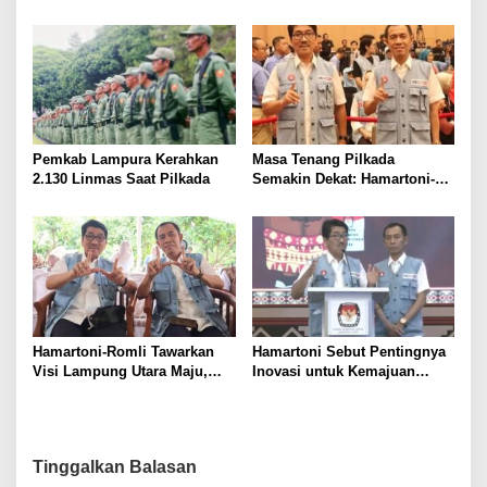
Lampung Utara 2024-2029
Resmi Dilantik. Anthon
Ferdiansyah Terpilih sebagai
Ketua, Siap Hadapi Pilkada
Pemkab Lampura Kerahkan
Masa Tenang Pilkada
2.130 Linmas Saat Pilkada
Semakin Dekat: Hamartoni-
Romli Sampaikan Terima
Kasih dan Harapan
Hamartoni-Romli Tawarkan
Hamartoni Sebut Pentingnya
Visi Lampung Utara Maju,
Inovasi untuk Kemajuan
Aman, dan Sejahtera melalui
Lampung Utara
Kolaborasi dan Inovasi
Digital
Tinggalkan Balasan