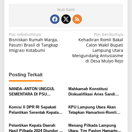
Ikuti Kami
N
Pos sebelumnya
Pos berikutnya
Bisniskan Rumah Warga,
Kehadiran Romli Bakal
a
Pasutri Brasil di Tangkap
Calon Wakil Bupati
Imigrasi Kotabumi
Lampung Utara
v
Mengundang Antusiasme
i
di Desa Mulyo Rejo
g
Posting Terkait
a
s
NANDA–ANTON UNGGUL
Mahkamah Konstitusi
i
SEMENTARA DI PSU
Diskualifikasi Aries Sandi
PESAWARAN VERSI QUICK
sebagai Calon Bupati
p
COUNT RAKATA Unggul di 8
Pesawaran 2024
Komisi II DPR RI Sepakati
KPU Lampung Utara Akan
o
dari 11 Kecamatan, Tim
Pelantikan Serentak Kepala
Tetapkan Hamartoni-Romli
Pemenangan Tetap Tunggu
s
Daerah pada 6 Februari 2025
Sebagai Bupati dan Wakil
Data Final
Bupati Terpilih Besok
Pelantikan Kepala Daerah
Menang Pilkada Lampung
Hasil Pilkada 2024 Diundur ke
Utara, Tim Paslon Hamartoni-