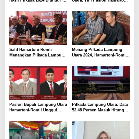
Hasil Pilkada 2024 Diundur ke
Utara, Tim Paslon Hamartoni-
Maret 2025
Romli Sampaikan Apresiasi
dan Terimakasih Kepada
Semua Pihak
Sah! Hamartoni-Romli
Menang Pilkada Lampung
Menangkan Pilkada Lampung
Utara 2024, Hamartoni-Romli
Utara 2024
Ucapkan Terima Kasih kepada
Masyarakat
Paslon Bupati Lampung Utara
Pilkada Lampung Utara: Data
Hamartoni-Romli Unggul
52,48 Persen Masuk Hitung
60,02% di Pilkada Serentak
Cepat Rakata, Hamartoni-
2024
Romli Unggul 63,93 Persen