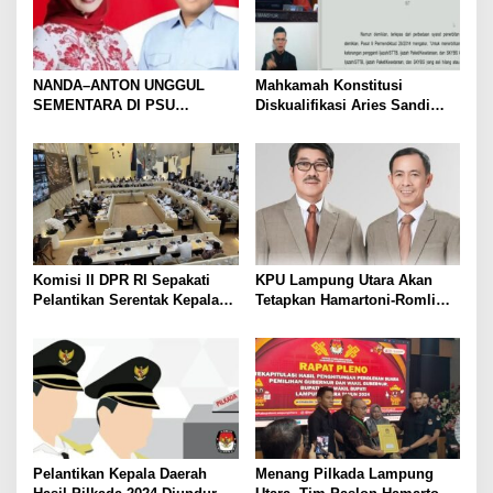
NANDA–ANTON UNGGUL
Mahkamah Konstitusi
SEMENTARA DI PSU
Diskualifikasi Aries Sandi
PESAWARAN VERSI QUICK
sebagai Calon Bupati
COUNT RAKATA Unggul di 8
Pesawaran 2024
dari 11 Kecamatan, Tim
Pemenangan Tetap Tunggu
Data Final
Komisi II DPR RI Sepakati
KPU Lampung Utara Akan
Pelantikan Serentak Kepala
Tetapkan Hamartoni-Romli
Daerah pada 6 Februari 2025
Sebagai Bupati dan Wakil
Bupati Terpilih Besok
Pelantikan Kepala Daerah
Menang Pilkada Lampung