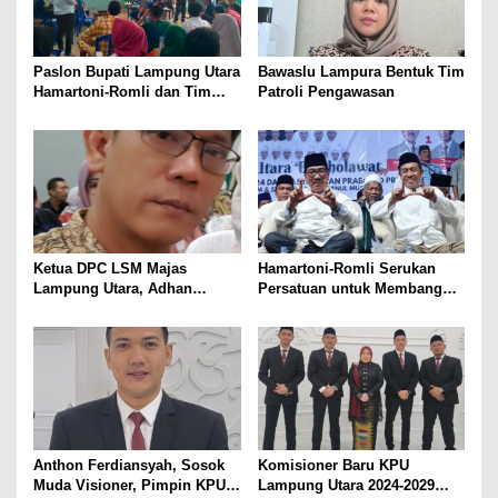
Paslon Bupati Lampung Utara
Bawaslu Lampura Bentuk Tim
Hamartoni-Romli dan Tim
Patroli Pengawasan
Pantau Hasil Quick Count
Pilkada Serentak
Ketua DPC LSM Majas
Hamartoni-Romli Serukan
Lampung Utara, Adhan
Persatuan untuk Membangun
Nunyai, Ajak Jaga
Lampung Utara yang Maju,
Kondusivitas Jelang Pilkada
Aman dan Sejahtera
2024
Anthon Ferdiansyah, Sosok
Komisioner Baru KPU
Muda Visioner, Pimpin KPU
Lampung Utara 2024-2029