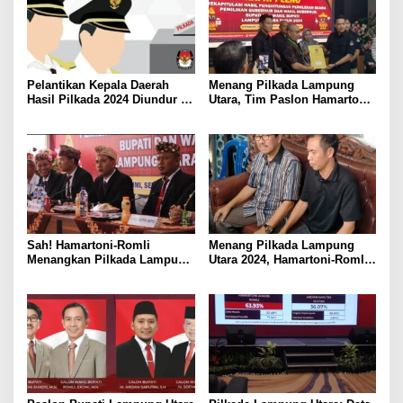
Pelantikan Kepala Daerah
Menang Pilkada Lampung
Hasil Pilkada 2024 Diundur ke
Utara, Tim Paslon Hamartoni-
Maret 2025
Romli Sampaikan Apresiasi
dan Terimakasih Kepada
Semua Pihak
Sah! Hamartoni-Romli
Menang Pilkada Lampung
Menangkan Pilkada Lampung
Utara 2024, Hamartoni-Romli
Utara 2024
Ucapkan Terima Kasih kepada
Masyarakat