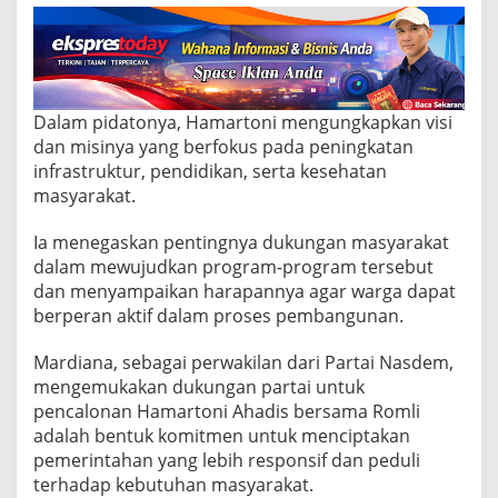
r
s
a
m
a
R
Dalam pidatonya, Hamartoni mengungkapkan visi
i
b
dan misinya yang berfokus pada peningkatan
u
infrastruktur, pendidikan, serta kesehatan
a
masyarakat.
n
W
Ia menegaskan pentingnya dukungan masyarakat
a
r
dalam mewujudkan program-program tersebut
g
dan menyampaikan harapannya agar warga dapat
a
berperan aktif dalam proses pembangunan.
D
e
Mardiana, sebagai perwakilan dari Partai Nasdem,
s
a
mengemukakan dukungan partai untuk
G
pencalonan Hamartoni Ahadis bersama Romli
e
adalah bentuk komitmen untuk menciptakan
d
pemerintahan yang lebih responsif dan peduli
u
n
terhadap kebutuhan masyarakat.