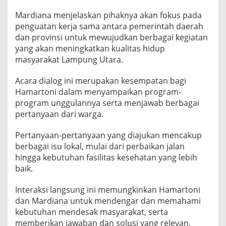
g
M
Mardiana menjelaskan pihaknya akan fokus pada
a
penguatan kerja sama antara pemerintah daerah
k
dan provinsi untuk mewujudkan berbagai kegiatan
r
i
yang akan meningkatkan kualitas hidup
f
masyarakat Lampung Utara.
a
t
Acara dialog ini merupakan kesempatan bagi
Hamartoni dalam menyampaikan program-
program unggulannya serta menjawab berbagai
pertanyaan dari warga.
Pertanyaan-pertanyaan yang diajukan mencakup
berbagai isu lokal, mulai dari perbaikan jalan
hingga kebutuhan fasilitas kesehatan yang lebih
baik.
Interaksi langsung ini memungkinkan Hamartoni
dan Mardiana untuk mendengar dan memahami
kebutuhan mendesak masyarakat, serta
memberikan jawaban dan solusi yang relevan.