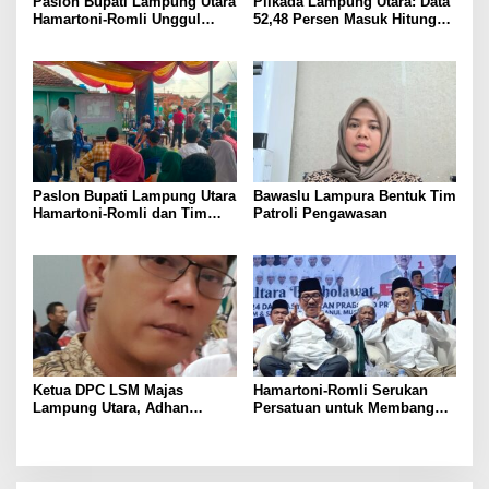
Paslon Bupati Lampung Utara
Pilkada Lampung Utara: Data
Hamartoni-Romli Unggul
52,48 Persen Masuk Hitung
60,02% di Pilkada Serentak
Cepat Rakata, Hamartoni-
2024
Romli Unggul 63,93 Persen
Paslon Bupati Lampung Utara
Bawaslu Lampura Bentuk Tim
Hamartoni-Romli dan Tim
Patroli Pengawasan
Pantau Hasil Quick Count
Pilkada Serentak
Ketua DPC LSM Majas
Hamartoni-Romli Serukan
Lampung Utara, Adhan
Persatuan untuk Membangun
Nunyai, Ajak Jaga
Lampung Utara yang Maju,
Kondusivitas Jelang Pilkada
Aman dan Sejahtera
2024