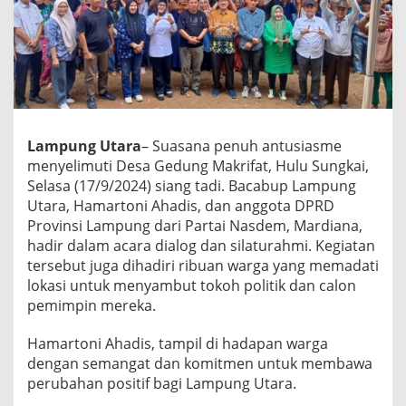
a
n
M
a
r
d
i
a
Lampung Utara
– Suasana penuh antusiasme
n
a
menyelimuti Desa Gedung Makrifat, Hulu Sungkai,
H
Selasa (17/9/2024) siang tadi. Bacabup Lampung
a
Utara, Hamartoni Ahadis, dan anggota DPRD
d
Provinsi Lampung dari Partai Nasdem, Mardiana,
i
r
hadir dalam acara dialog dan silaturahmi. Kegiatan
i
tersebut juga dihadiri ribuan warga yang memadati
D
lokasi untuk menyambut tokoh politik dan calon
i
pemimpin mereka.
a
l
o
Hamartoni Ahadis, tampil di hadapan warga
g
dengan semangat dan komitmen untuk membawa
B
perubahan positif bagi Lampung Utara.
e