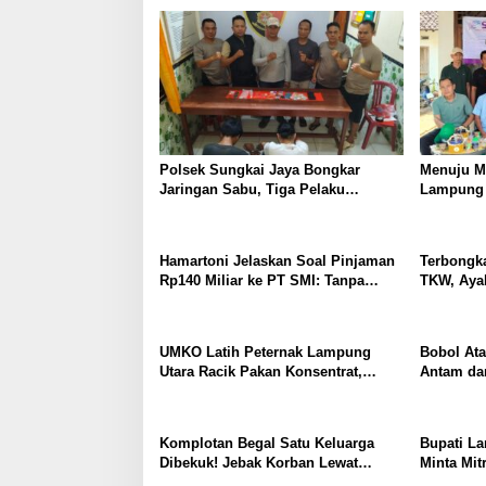
PERKUAT KAMTIBMAS DAN
PELAYANAN PRESISI
Polsek Sungkai Jaya Bongkar
Menuju M
Jaringan Sabu, Tiga Pelaku
Lampung U
Dibekuk
Susun Ke
Hamartoni Jelaskan Soal Pinjaman
Terbongka
Rp140 Miliar ke PT SMI: Tanpa
TKW, Aya
Terobosan, Perbaikan Jalan Butuh
Diduga C
Waktu Bertahun-tahun
Selama E
Diamuk M
UMKO Latih Peternak Lampung
Bobol At
Utara Racik Pakan Konsentrat,
Antam dan
Solusi Hadapi Kemarau dan Harga
Krisna L
Pakan Mahal
Polsek K
Komplota
Komplotan Begal Satu Keluarga
Bupati L
Dibekuk! Jebak Korban Lewat
Minta Mit
MiChat, Todong Airsoft Gun lalu
Keuntung