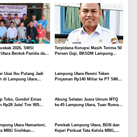
Hukum Tak Boleh Berlarut
uskab 2026, SMSI
Terpidana Korupsi Masih Terima 50
tara Bentuk Panitia dan
Persen Gaji, BKSDM Lampung
pengurusan
Utara; Tunggu Keputusan BKN
r Usai Ibu Pulang Jadi
Lampung Utara Resmi Teken
h di Lampung Utara
Pinjaman Rp140 Miliar ke PT SMI
abuli Anak Kandung
untuk Perbaikan 17 Ruas Jalan
mpat Tahun, Nyaris
assa
ap Toko, Gondol Emas
Abung Selatan Juara Umum MTQ
 Rp28 Juta! Tim 905
ke-45 Lampung Utara, Tuan Rumah
amut Bersama Reskrim
Tutup Ajang dengan Prestasi
otabumi Kota Bekuk
Gemilang
n Curat
ampung Utara Hamartoni,
Pemkab Lampung Utara, BGN dan
ra MBG Sisihkan
Kejari Perkuat Tata Kelola MBG,
an untuk Anak Penerima
BUMDes Jadi Mitra Strategis