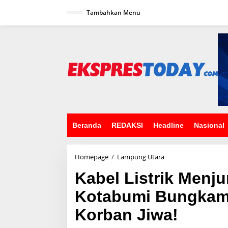
L
Tambahkan Menu
e
w
a
t
i
k
e
k
o
n
t
e
n
Beranda
REDAKSI
Headline
Nasional
Homepage
/
Lampung Utara
K
a
Kabel Listrik Menj
b
e
Kotabumi Bungkam
l
L
Korban Jiwa!
i
s