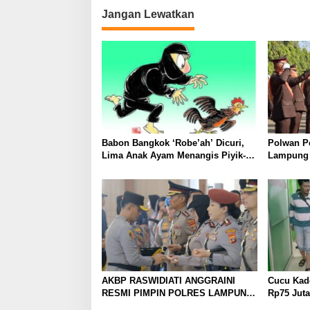
Jangan Lewatkan
Babon Bangkok ‘Robe’ah’ Dicuri,
Polwan P
Lima Anak Ayam Menangis Piyik-
Lampung 
Piyik, Warga Gang Jalaba Kotabumi
Disambut 
Heboh
AKBP RASWIDIATI ANGGRAINI
Cucu Kad
RESMI PIMPIN POLRES LAMPUNG
Rp75 Juta
UTARA, BAWA KOMITMEN
Diringkus