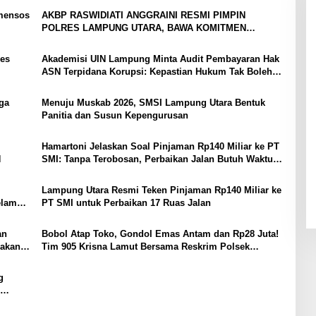
mensos
AKBP RASWIDIATI ANGGRAINI RESMI PIMPIN
POLRES LAMPUNG UTARA, BAWA KOMITMEN
PERKUAT KAMTIBMAS DAN PELAYANAN PRESISI
es
Akademisi UIN Lampung Minta Audit Pembayaran Hak
ASN Terpidana Korupsi: Kepastian Hukum Tak Boleh
Berlarut
ga
Menuju Muskab 2026, SMSI Lampung Utara Bentuk
Panitia dan Susun Kepengurusan
Hamartoni Jelaskan Soal Pinjaman Rp140 Miliar ke PT
N
SMI: Tanpa Terobosan, Perbaikan Jalan Butuh Waktu
Bertahun-tahun
Lampung Utara Resmi Teken Pinjaman Rp140 Miliar ke
elama
PT SMI untuk Perbaikan 17 Ruas Jalan
an
Bobol Atap Toko, Gondol Emas Antam dan Rp28 Juta!
Pakan
Tim 905 Krisna Lamut Bersama Reskrim Polsek
Kotabumi Kota Bekuk Komplotan Curat
g