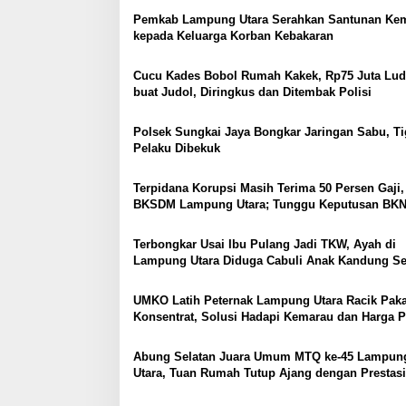
p
Pemkab Lampung Utara Serahkan Santunan Ke
kepada Keluarga Korban Kebakaran
o
s
Cucu Kades Bobol Rumah Kakek, Rp75 Juta Lud
buat Judol, Diringkus dan Ditembak Polisi
Polsek Sungkai Jaya Bongkar Jaringan Sabu, Ti
Pelaku Dibekuk
Terpidana Korupsi Masih Terima 50 Persen Gaji,
BKSDM Lampung Utara; Tunggu Keputusan BK
Terbongkar Usai Ibu Pulang Jadi TKW, Ayah di
Lampung Utara Diduga Cabuli Anak Kandung S
Empat Tahun, Nyaris Diamuk Massa
UMKO Latih Peternak Lampung Utara Racik Pak
Konsentrat, Solusi Hadapi Kemarau dan Harga 
Mahal
Abung Selatan Juara Umum MTQ ke-45 Lampun
Utara, Tuan Rumah Tutup Ajang dengan Prestasi
Gemilang