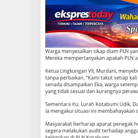
:
J
a
n
g
a
n
T
u
Warga menyesalkan sikap diam PLN yang
n
Mereka mempertanyakan apakah PLN aka
g
g
u
Ketua Lingkungan VII, Murdani, menyeb
K
tanpa perbaikan. “Kami takut setiap kal
o
senada disampaikan Eka, warga setempa
r
yang tidak sesuai dan kurangnya peraw
b
a
n
Sementara itu, Lurah Kotabumi Udik, D
J
Ia mengakui situasi ini membahayakan da
i
w
Masyarakat berharap aparat penegak h
a
segera melakukan audit terhadap angg
!
kelistrikan di PLN Kotabumi.