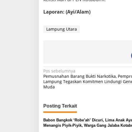
Laporan: (Ayi/Alam)
Lampung Utara
N
Pos sebelumnya
Pemusnahan Barang Bukti Narkotika, Pempr
a
Lampung Tegaskan Komitmen Lindungi Gene
Muda
v
i
g
Posting Terkait
a
s
Babon Bangkok ‘Robe’ah’ Dicuri, Lima Anak A
Menangis Piyik-Piyik, Warga Gang Jalaba Kota
i
Heboh