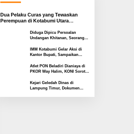
Dua Pelaku Curas yang Tewaskan
Perempuan di Kotabumi Utara
Ditangkap, Polisi Ungkap Motif
Ekonomi
Diduga Dipicu Persoalan
Undangan Khitanan, Seorang
Warga Lampung Timur Tewas
Tertembak
IMM Kotabumi Gelar Aksi di
Kantor Bupati, Sampaikan
Sembilan Tuntutan untuk
Pemkab Lampung Utara
Atlet PON Beladiri Dianiaya di
PKOR Way Halim, KONI Soroti
Lemahnya Pengamanan
Kawasan
Kejari Geledah Dinas di
Lampung Timur, Dokumen
Proyek Jalan Rp24 Miliar
Diangkut Penyidik