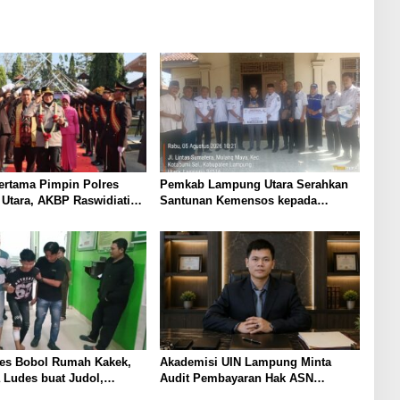
ertama Pimpin Polres
Pemkab Lampung Utara Serahkan
Utara, AKBP Raswidiati
Santunan Kemensos kepada
Tradisi Pedang Pora
Keluarga Korban Kebakaran
es Bobol Rumah Kakek,
Akademisi UIN Lampung Minta
 Ludes buat Judol,
Audit Pembayaran Hak ASN
 dan Ditembak Polisi
Terpidana Korupsi: Kepastian