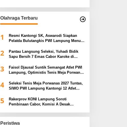
Olahraga Terbaru
1
Resmi Kantongi SK, Aswarodi Siapkan
Pelatda Bulutangkis PWI Lampung Menuju
Porwanas 2027
2
Pantau Langsung Seleksi, Yuhadi Bidik
Sapu Bersih 7 Emas Cabor Karoke di
Porwanas 2027
3
Faisol Djausal Suntik Semangat Atlet PWI
Lampung, Optimistis Tenis Meja Porwanas
Bidik Prestasi Nasional
4
Seleksi Tenis Meja Porwanas 2027 Tuntas,
SIWO PWI Lampung Kantongi 12 Atlet
Terbaik Bidik Medali Emas
5
Rakerprov KONI Lampung Soroti
Pembinaan Cabor, Komisi A Desak
Evaluasi Penerima Bantuan
Peristiwa