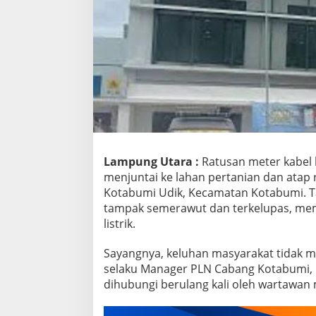
s
,
P
L
N
K
o
t
a
b
u
m
i
Lampung Utara :
Ratusan meter kabel l
B
menjuntai ke lahan pertanian dan atap 
u
Kotabumi Udik, Kecamatan Kotabumi. T
n
tampak semerawut dan terkelupas, memi
g
k
listrik.
a
m
Sayangnya, keluhan masyarakat tidak m
W
selaku Manager PLN Cabang Kotabumi, hi
a
dihubungi berulang kali oleh wartawan 
r
g
a