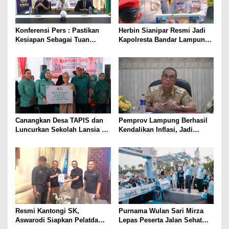
Konferensi Pers : Pastikan
Herbin Sianipar Resmi Jadi
Kesiapan Sebagai Tuan
Kapolresta Bandar Lampung,
Rumah, Mesuji Tempatkan
Penindakan Korupsi Masuk
Tiga Venue Pelaksanaan
Prioritas
Soeratin Cup Piala Gubernur
Lampung
Canangkan Desa TAPIS dan
Pemprov Lampung Berhasil
Luncurkan Sekolah Lansia di
Kendalikan Inflasi, Jadi
Kampung Rukti Endah, Ketua
Provinsi dengan Inflasi
TP PKK Lampung Dorong
Terendah di Sumatera
Pembangunan SDM Dimulai
dari Desa
Resmi Kantongi SK,
Purnama Wulan Sari Mirza
Aswarodi Siapkan Pelatda
Lepas Peserta Jalan Sehat