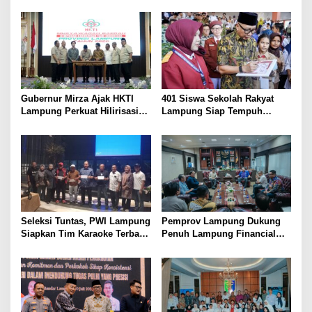
Bulutangkis PWI Lampung
Lansia, Ajak Wujudkan
Menuju Porwanas 2027
Lansia Sehat dan Bahagia
Gubernur Mirza Ajak HKTI
401 Siswa Sekolah Rakyat
Lampung Perkuat Hilirisasi
Lampung Siap Tempuh
Pertanian Untuk
Tahun Ajaran Baru, Gubernur
Kesejahteraan Petani
Dorong Lahirnya Generasi
Emas
Seleksi Tuntas, PWI Lampung
Pemprov Lampung Dukung
Siapkan Tim Karaoke Terbaik
Penuh Lampung Financial
untuk Porwanas 2027
Festival, Perkuat Literasi
Keuangan Generasi Muda