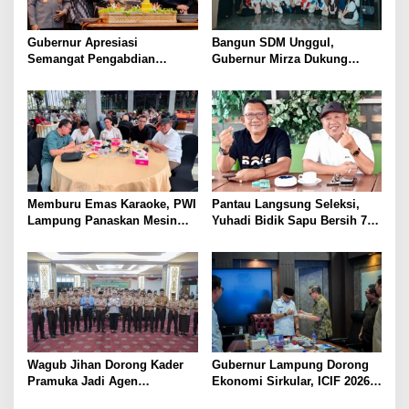
Gubernur Apresiasi
Bangun SDM Unggul,
Semangat Pengabdian
Gubernur Mirza Dukung
Purnawirawan Polri untuk
Pelatihan Bahasa Jerman
Menjaga Stabilitas Lampung
bagi Generasi Muda
Lampung
Memburu Emas Karaoke, PWI
Pantau Langsung Seleksi,
Lampung Panaskan Mesin
Yuhadi Bidik Sapu Bersih 7
Menuju Porwanas 2026
Emas Cabor Karoke di
Porwanas 2027
Wagub Jihan Dorong Kader
Gubernur Lampung Dorong
Pramuka Jadi Agen
Ekonomi Sirkular, ICIF 2026
Perubahan Melalui KPDK
Jadi Peluang Tarik Investasi