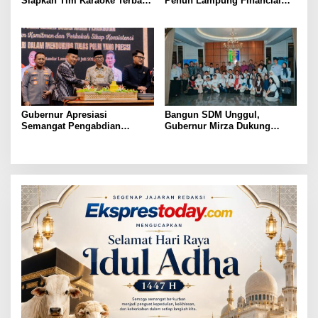
Siapkan Tim Karaoke Terbaik
Penuh Lampung Financial
untuk Porwanas 2027
Festival, Perkuat Literasi
Keuangan Generasi Muda
Gubernur Apresiasi
Bangun SDM Unggul,
Semangat Pengabdian
Gubernur Mirza Dukung
Purnawirawan Polri untuk
Pelatihan Bahasa Jerman
Menjaga Stabilitas Lampung
bagi Generasi Muda
Lampung