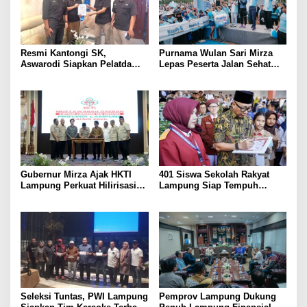
Resmi Kantongi SK,
Purnama Wulan Sari Mirza
Aswarodi Siapkan Pelatda
Lepas Peserta Jalan Sehat
Bulutangkis PWI Lampung
Lansia, Ajak Wujudkan
Menuju Porwanas 2027
Lansia Sehat dan Bahagia
Gubernur Mirza Ajak HKTI
401 Siswa Sekolah Rakyat
Lampung Perkuat Hilirisasi
Lampung Siap Tempuh
Pertanian Untuk
Tahun Ajaran Baru, Gubernur
Kesejahteraan Petani
Dorong Lahirnya Generasi
Emas
Seleksi Tuntas, PWI Lampung
Pemprov Lampung Dukung