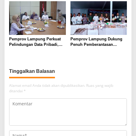
2026
Hijau ke Lampung
Pemprov Lampung Perkuat
Pemprov Lampung Dukung
Pelindungan Data Pribadi,
Penuh Pemberantasan
Tingkatkan Literasi
Narkotika, Perkuat Sinergi
Keamanan Siber Aparatur
Jaga Keamanan Lampung
Tinggalkan Balasan
Alamat email Anda tidak akan dipublikasikan.
Ruas yang wajib
ditandai
*