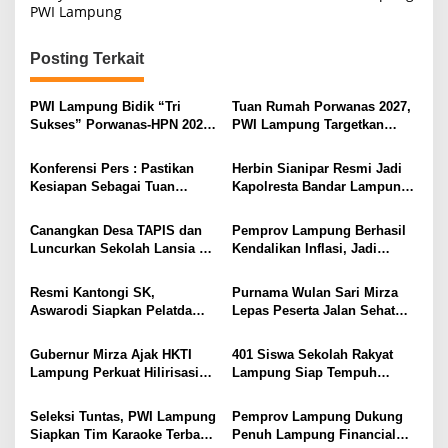
v
PWI Lampung
i
g
Posting Terkait
a
s
PWI Lampung Bidik “Tri
Tuan Rumah Porwanas 2027,
Sukses” Porwanas-HPN 2027:
PWI Lampung Targetkan
i
Emas, Ekonomi, dan
Futsal Kembali Berjaya
Pariwisata Menggeliat
p
Konferensi Pers : Pastikan
Herbin Sianipar Resmi Jadi
Kesiapan Sebagai Tuan
Kapolresta Bandar Lampung,
o
Rumah, Mesuji Tempatkan
Penindakan Korupsi Masuk
s
Tiga Venue Pelaksanaan
Prioritas
Canangkan Desa TAPIS dan
Pemprov Lampung Berhasil
Soeratin Cup Piala Gubernur
Luncurkan Sekolah Lansia di
Kendalikan Inflasi, Jadi
Lampung
Kampung Rukti Endah, Ketua
Provinsi dengan Inflasi
TP PKK Lampung Dorong
Terendah di Sumatera
Resmi Kantongi SK,
Purnama Wulan Sari Mirza
Pembangunan SDM Dimulai
Aswarodi Siapkan Pelatda
Lepas Peserta Jalan Sehat
dari Desa
Bulutangkis PWI Lampung
Lansia, Ajak Wujudkan
Menuju Porwanas 2027
Lansia Sehat dan Bahagia
Gubernur Mirza Ajak HKTI
401 Siswa Sekolah Rakyat
Lampung Perkuat Hilirisasi
Lampung Siap Tempuh
Pertanian Untuk
Tahun Ajaran Baru, Gubernur
Kesejahteraan Petani
Dorong Lahirnya Generasi
Seleksi Tuntas, PWI Lampung
Pemprov Lampung Dukung
Emas
Siapkan Tim Karaoke Terbaik
Penuh Lampung Financial