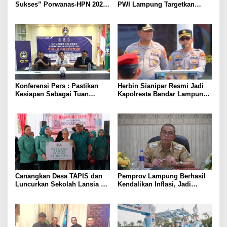
Sukses” Porwanas-HPN 2027:
PWI Lampung Targetkan
Emas, Ekonomi, dan
Futsal Kembali Berjaya
Pariwisata Menggeliat
Konferensi Pers : Pastikan
Herbin Sianipar Resmi Jadi
Kesiapan Sebagai Tuan
Kapolresta Bandar Lampung,
Rumah, Mesuji Tempatkan
Penindakan Korupsi Masuk
Tiga Venue Pelaksanaan
Prioritas
Soeratin Cup Piala Gubernur
Lampung
Canangkan Desa TAPIS dan
Pemprov Lampung Berhasil
Luncurkan Sekolah Lansia di
Kendalikan Inflasi, Jadi
Kampung Rukti Endah, Ketua
Provinsi dengan Inflasi
TP PKK Lampung Dorong
Terendah di Sumatera
Pembangunan SDM Dimulai
dari Desa