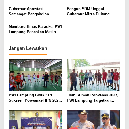
untuk Porwanas 2027
Festival, Perkuat Literasi
Keuangan Generasi Muda
Gubernur Apresiasi
Bangun SDM Unggul,
Semangat Pengabdian
Gubernur Mirza Dukung
Purnawirawan Polri untuk
Pelatihan Bahasa Jerman
Menjaga Stabilitas Lampung
bagi Generasi Muda
Memburu Emas Karaoke, PWI
Lampung
Lampung Panaskan Mesin
Menuju Porwanas 2026
Jangan Lewatkan
PWI Lampung Bidik “Tri
Tuan Rumah Porwanas 2027,
Sukses” Porwanas-HPN 2027:
PWI Lampung Targetkan
Emas, Ekonomi, dan
Futsal Kembali Berjaya
Pariwisata Menggeliat