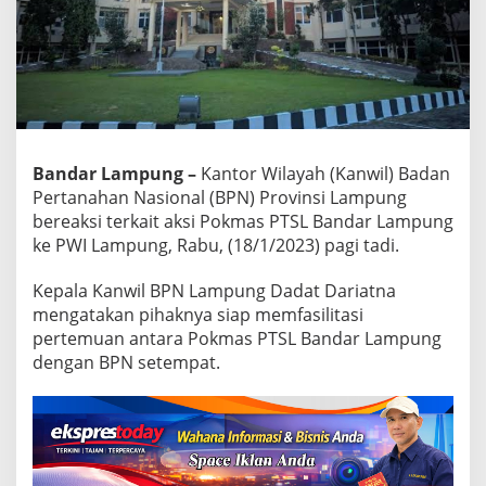
i
S
o
a
l
A
k
s
Bandar Lampung –
Kantor Wilayah (Kanwil) Badan
i
P
Pertanahan Nasional (BPN) Provinsi Lampung
o
bereaksi terkait aksi Pokmas PTSL Bandar Lampung
k
ke PWI Lampung, Rabu, (18/1/2023) pagi tadi.
m
a
Kepala Kanwil BPN Lampung Dadat Dariatna
s
k
mengatakan pihaknya siap memfasilitasi
e
pertemuan antara Pokmas PTSL Bandar Lampung
P
dengan BPN setempat.
W
I