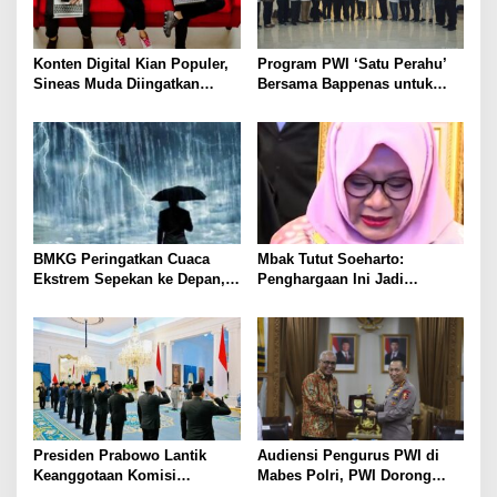
Konten Digital Kian Populer,
Program PWI ‘Satu Perahu’
Sineas Muda Diingatkan
Bersama Bappenas untuk
Tetap Utamakan Etika
Penguatan Kompetensi
Berkarya
Wartawan
BMKG Peringatkan Cuaca
Mbak Tutut Soeharto:
Ekstrem Sepekan ke Depan,
Penghargaan Ini Jadi
Warga Diminta Waspada
Momentum Persatuan Bangsa
Presiden Prabowo Lantik
Audiensi Pengurus PWI di
Keanggotaan Komisi
Mabes Polri, PWI Dorong
Percepatan Reformasi Polri
Konsistensi MoU Dewan Pers