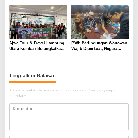
– Polri
Ajwa Tour & Travel Lampung
PWI: Perlindungan Wartawan
Utara Kembali Berangkatkan
Wajib Diperkuat, Negara
28 Jamaah Umroh. Komitmen
Harus Hadir Lindungi
Pelayanan Aman, Nyaman,
Kemerdekaan Pers
dan Penuh Keberkahan
Menuju Tanah Suci
Tinggalkan Balasan
Alamat email Anda tidak akan dipublikasikan.
Ruas yang wajib
ditandai
*