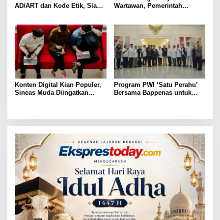
AD/ART dan Kode Etik, Siap
Wartawan, Pemerintah
Ditetapkan di Konkernas 2026
Siapkan 5.000 Rumah Subsidi
Tahun 2026
Konten Digital Kian Populer,
Program PWI ‘Satu Perahu’
Sineas Muda Diingatkan
Bersama Bappenas untuk
Tetap Utamakan Etika
Penguatan Kompetensi
Berkarya
Wartawan