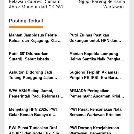
a
Relawan Capres, Dhimam
Ngopi Bareng Bersama
Abror Mundur dari DK PWI
Wartawan
v
i
Posting Terkait
g
a
Mantan Jampidsus Febrie
Putri Zulhas Pastikan
s
Keluar dari Kejagung, Klaim
Dukungan untuk HPN dan
Jadi Korban Kriminalisasi
Porwanas 2027, Sebut
i
Lampung Punya Peluang
Puisi 68′ Diluncurkan,
Mantan Kapolda Lampung
Promosi Nasional
p
Sutardji Sebut Isbedy
Helmy Santika Naik Pangkat
Produktif Tanpa Kehilangan
Jadi Komjen. Masuk Empat
o
Kualitas
Perwira Tinggi Polri yang
Asbuton Didorong Jadi
Sugiono Terpilih Aklamasi
s
Meraih Bintang Tiga, Pernah
Tulang Punggung Jalan
Pimpin PB IPSI, Era Baru
Ungkap Jaringan Fredy
Nasional, Hakaaston Kurangi
Pencak Silat Dibidik Tembus
Pratama hingga Tangani
Ketergantungan Aspal Impor
Olimpiade
WFA ASN Setiap Jumat,
ARMADA Peringatkan
Sejumlah Kasus Nasional
Pemerintah Pacu Reformasi
Pemerintah: Ancaman Krisis
Birokrasi Digital
Bisa Picu Instabilitas Sosial
Jika Tak Diantisipasi
Menjelang HPN 2026, PWI
PWI Pusat Rencanakan Natal
Gelar Kemah Budaya di
Bersama Wartawan Kristiani
Baduy: Belajar Nurani, Etika,
dan Kejujuran
PWI Pusat Tuntaskan Draf
PWI Dorong Kesejahteraan
AD/ART dan Kode Etik, Siap
Wartawan, Pemerintah