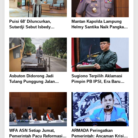
Puisi 68′ Diluncurkan,
Mantan Kapolda Lampung
Sutardji Sebut Isbedy
Helmy Santika Naik Pangkat
Produktif Tanpa Kehilangan
Jadi Komjen. Masuk Empat
Kualitas
Perwira Tinggi Polri yang
Meraih Bintang Tiga, Pernah
Ungkap Jaringan Fredy
Pratama hingga Tangani
Sejumlah Kasus Nasional
Asbuton Didorong Jadi
Sugiono Terpilih Aklamasi
Tulang Punggung Jalan
Pimpin PB IPSI, Era Baru
Nasional, Hakaaston Kurangi
Pencak Silat Dibidik Tembus
Ketergantungan Aspal Impor
Olimpiade
WFA ASN Setiap Jumat,
ARMADA Peringatkan
Pemerintah Pacu Reformasi
Pemerintah: Ancaman Krisis