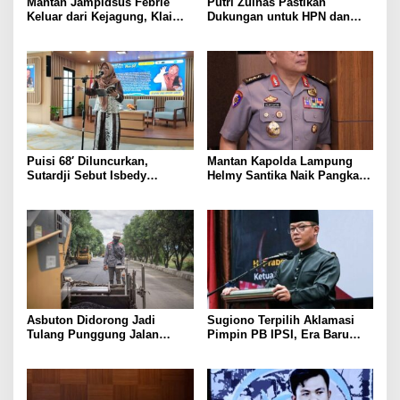
Mantan Jampidsus Febrie
Putri Zulhas Pastikan
Keluar dari Kejagung, Klaim
Dukungan untuk HPN dan
Jadi Korban Kriminalisasi
Porwanas 2027, Sebut
Lampung Punya Peluang
Promosi Nasional
Puisi 68′ Diluncurkan,
Mantan Kapolda Lampung
Sutardji Sebut Isbedy
Helmy Santika Naik Pangkat
Produktif Tanpa Kehilangan
Jadi Komjen. Masuk Empat
Kualitas
Perwira Tinggi Polri yang
Meraih Bintang Tiga, Pernah
Ungkap Jaringan Fredy
Pratama hingga Tangani
Sejumlah Kasus Nasional
Asbuton Didorong Jadi
Sugiono Terpilih Aklamasi
Tulang Punggung Jalan
Pimpin PB IPSI, Era Baru
Nasional, Hakaaston Kurangi
Pencak Silat Dibidik Tembus
Ketergantungan Aspal Impor
Olimpiade