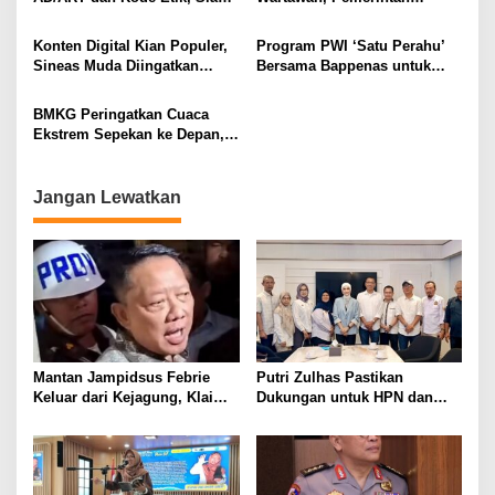
Ditetapkan di Konkernas 2026
Siapkan 5.000 Rumah Subsidi
Tahun 2026
Konten Digital Kian Populer,
Program PWI ‘Satu Perahu’
Sineas Muda Diingatkan
Bersama Bappenas untuk
Tetap Utamakan Etika
Penguatan Kompetensi
Berkarya
Wartawan
BMKG Peringatkan Cuaca
Ekstrem Sepekan ke Depan,
Warga Diminta Waspada
Jangan Lewatkan
Mantan Jampidsus Febrie
Putri Zulhas Pastikan
Keluar dari Kejagung, Klaim
Dukungan untuk HPN dan
Jadi Korban Kriminalisasi
Porwanas 2027, Sebut
Lampung Punya Peluang
Promosi Nasional