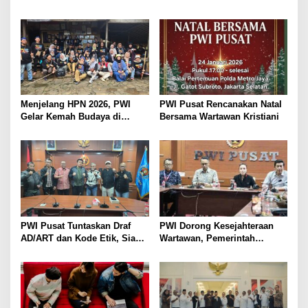
Birokrasi Digital
Bisa Picu Instabilitas Sosial
Jika Tak Diantisipasi
Menjelang HPN 2026, PWI
PWI Pusat Rencanakan Natal
Gelar Kemah Budaya di
Bersama Wartawan Kristiani
Baduy: Belajar Nurani, Etika,
dan Kejujuran
PWI Pusat Tuntaskan Draf
PWI Dorong Kesejahteraan
AD/ART dan Kode Etik, Siap
Wartawan, Pemerintah
Ditetapkan di Konkernas 2026
Siapkan 5.000 Rumah Subsidi
Tahun 2026