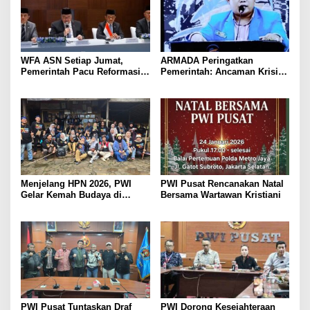
WFA ASN Setiap Jumat,
ARMADA Peringatkan
Pemerintah Pacu Reformasi
Pemerintah: Ancaman Krisis
Birokrasi Digital
Bisa Picu Instabilitas Sosial
Jika Tak Diantisipasi
Menjelang HPN 2026, PWI
PWI Pusat Rencanakan Natal
Gelar Kemah Budaya di
Bersama Wartawan Kristiani
Baduy: Belajar Nurani, Etika,
dan Kejujuran
PWI Pusat Tuntaskan Draf
PWI Dorong Kesejahteraan