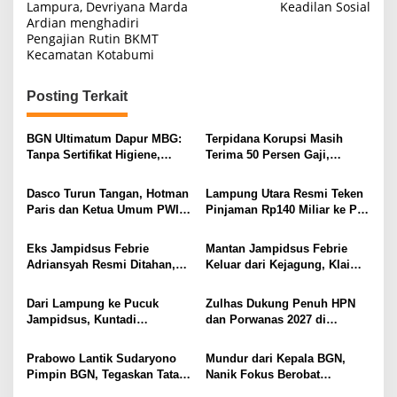
a
Lampura, Devriyana Marda
Keadilan Sosial
Ardian menghadiri
v
Pengajian Rutin BKMT
i
Kecamatan Kotabumi
g
Posting Terkait
a
s
BGN Ultimatum Dapur MBG:
Terpidana Korupsi Masih
i
Tanpa Sertifikat Higiene,
Terima 50 Persen Gaji,
Tutup Permanen
BKSDM Lampung Utara;
p
Tunggu Keputusan BKN
Dasco Turun Tangan, Hotman
Lampung Utara Resmi Teken
o
Paris dan Ketua Umum PWI
Pinjaman Rp140 Miliar ke PT
s
Duduk Semeja, Isyarat Damai
SMI untuk Perbaikan 17 Ruas
Polemik Wartawan?
Jalan
Eks Jampidsus Febrie
Mantan Jampidsus Febrie
Adriansyah Resmi Ditahan,
Keluar dari Kejagung, Klaim
Digiring ke Mobil Tahanan
Jadi Korban Kriminalisasi
Usai Diperiksa Berjam-jam
Dari Lampung ke Pucuk
Zulhas Dukung Penuh HPN
Jampidsus, Kuntadi
dan Porwanas 2027 di
Dipercaya Tangani Perkara
Lampung, Siap Ajak Presiden
Korupsi Strategis
Prabowo Hadir
Prabowo Lantik Sudaryono
Mundur dari Kepala BGN,
Pimpin BGN, Tegaskan Tata
Nanik Fokus Berobat
Kelola Bersih dan Perkuat
Jantung, Prabowo Siapkan