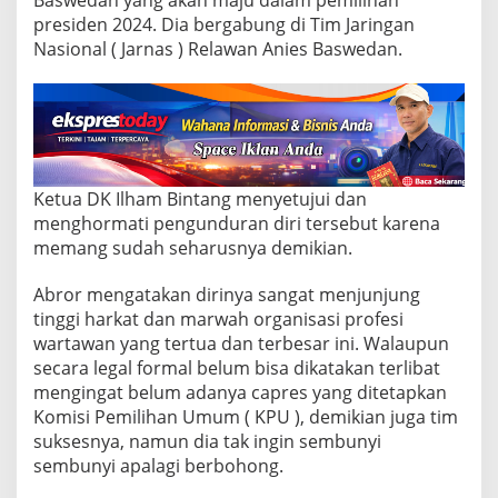
r
o
presiden 2024. Dia bergabung di Tim Jaringan
r
Nasional ( Jarnas ) Relawan Anies Baswedan.
M
u
n
d
u
r
d
Ketua DK Ilham Bintang menyetujui dan
a
r
menghormati pengunduran diri tersebut karena
i
memang sudah seharusnya demikian.
D
K
Abror mengatakan dirinya sangat menjunjung
P
tinggi harkat dan marwah organisasi profesi
W
I
wartawan yang tertua dan terbesar ini. Walaupun
secara legal formal belum bisa dikatakan terlibat
mengingat belum adanya capres yang ditetapkan
Komisi Pemilihan Umum ( KPU ), demikian juga tim
suksesnya, namun dia tak ingin sembunyi
sembunyi apalagi berbohong.