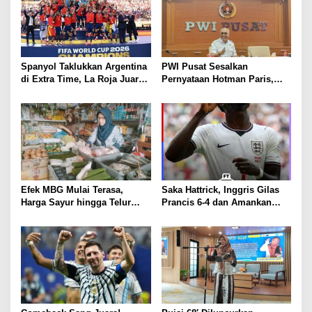
Spanyol Taklukkan Argentina
PWI Pusat Sesalkan
di Extra Time, La Roja Juara
Pernyataan Hotman Paris,
Piala Dunia 2026
Minta Hormati Martabat
Wartawan dan Kemerdekaan
Pers
Efek MBG Mulai Terasa,
Saka Hattrick, Inggris Gilas
Harga Sayur hingga Telur
Prancis 6-4 dan Amankan
Naik, Omzet Pedagang Pasar
Perunggu Piala Dunia 2026
Anjlok