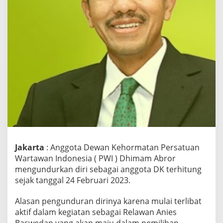
i
m
R
e
l
a
w
a
n
C
a
p
r
e
s
,
Jakarta
: Anggota Dewan Kehormatan Persatuan
D
Wartawan Indonesia ( PWI ) Dhimam Abror
h
mengundurkan diri sebagai anggota DK terhitung
i
m
sejak tanggal 24 Februari 2023.
a
m
Alasan pengunduran dirinya karena mulai terlibat
A
aktif dalam kegiatan sebagai Relawan Anies
b
Baswedan yang akan maju dalam pemilihan