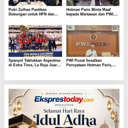
Putri Zulhas Pastikan
Hotman Paris Minta Maaf
Dukungan untuk HPN dan
kepada Wartawan dan PWI,
Porwanas 2027, Sebut
Akui Emosi Saat Konferensi
Lampung Punya Peluang
Pers
Promosi Nasional
Spanyol Taklukkan Argentina
PWI Pusat Sesalkan
di Extra Time, La Roja Juara
Pernyataan Hotman Paris,
Piala Dunia 2026
Minta Hormati Martabat
Wartawan dan Kemerdekaan
Pers