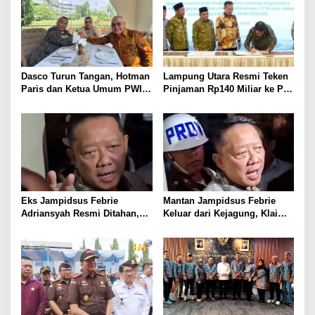
Dasco Turun Tangan, Hotman
Lampung Utara Resmi Teken
Paris dan Ketua Umum PWI
Pinjaman Rp140 Miliar ke PT
Duduk Semeja, Isyarat Damai
SMI untuk Perbaikan 17 Ruas
Polemik Wartawan?
Jalan
Eks Jampidsus Febrie
Mantan Jampidsus Febrie
Adriansyah Resmi Ditahan,
Keluar dari Kejagung, Klaim
Digiring ke Mobil Tahanan
Jadi Korban Kriminalisasi
Usai Diperiksa Berjam-jam