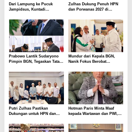
Dari Lampung ke Pucuk
Zulhas Dukung Penuh HPN
Jampidsus, Kuntadi
dan Porwanas 2027 di
Dipercaya Tangani Perkara
Lampung, Siap Ajak Presiden
Korupsi Strategis
Prabowo Hadir
Prabowo Lantik Sudaryono
Mundur dari Kepala BGN,
Pimpin BGN, Tegaskan Tata
Nanik Fokus Berobat
Kelola Bersih dan Perkuat
Jantung, Prabowo Siapkan
Program Makan Bergizi
Posisi Baru
Putri Zulhas Pastikan
Hotman Paris Minta Maaf
Dukungan untuk HPN dan
kepada Wartawan dan PWI,
Porwanas 2027, Sebut
Akui Emosi Saat Konferensi
Lampung Punya Peluang
Pers
Promosi Nasional