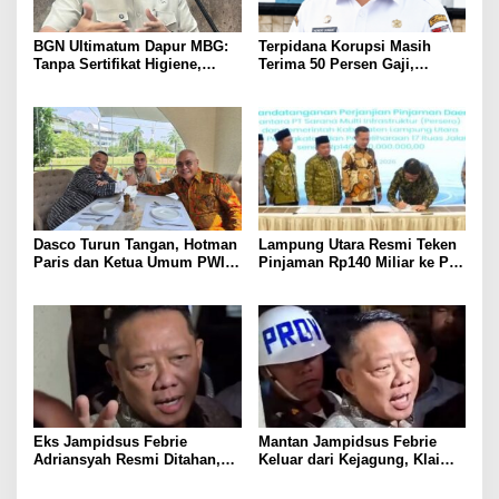
BGN Ultimatum Dapur MBG:
Terpidana Korupsi Masih
Tanpa Sertifikat Higiene,
Terima 50 Persen Gaji,
Tutup Permanen
BKSDM Lampung Utara;
Tunggu Keputusan BKN
Dasco Turun Tangan, Hotman
Lampung Utara Resmi Teken
Paris dan Ketua Umum PWI
Pinjaman Rp140 Miliar ke PT
Duduk Semeja, Isyarat Damai
SMI untuk Perbaikan 17 Ruas
Polemik Wartawan?
Jalan
Eks Jampidsus Febrie
Mantan Jampidsus Febrie
Adriansyah Resmi Ditahan,
Keluar dari Kejagung, Klaim
Digiring ke Mobil Tahanan
Jadi Korban Kriminalisasi
Usai Diperiksa Berjam-jam