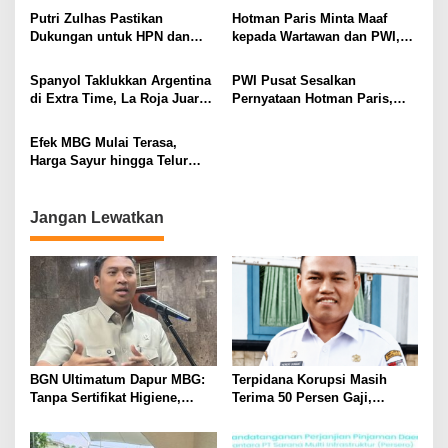
Program Makan Bergizi
Posisi Baru
Putri Zulhas Pastikan
Hotman Paris Minta Maaf
Dukungan untuk HPN dan
kepada Wartawan dan PWI,
Porwanas 2027, Sebut
Akui Emosi Saat Konferensi
Lampung Punya Peluang
Pers
Spanyol Taklukkan Argentina
PWI Pusat Sesalkan
Promosi Nasional
di Extra Time, La Roja Juara
Pernyataan Hotman Paris,
Piala Dunia 2026
Minta Hormati Martabat
Wartawan dan Kemerdekaan
Efek MBG Mulai Terasa,
Pers
Harga Sayur hingga Telur
Naik, Omzet Pedagang Pasar
Anjlok
Jangan Lewatkan
BGN Ultimatum Dapur MBG:
Terpidana Korupsi Masih
Tanpa Sertifikat Higiene,
Terima 50 Persen Gaji,
Tutup Permanen
BKSDM Lampung Utara;
Tunggu Keputusan BKN