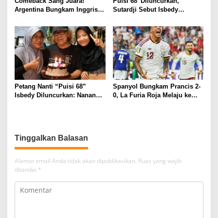
Comeback Sang Juara!
Puisi 68′ Diluncurkan,
Argentina Bungkam Inggris 2-
Sutardji Sebut Isbedy
1, Tantang Spanyol di Final
Produktif Tanpa Kehilangan
Piala Dunia 2026
Kualitas
Petang Nanti “Puisi 68”
Spanyol Bungkam Prancis 2-
Isbedy Diluncurkan: Nanang
0, La Furia Roja Melaju ke
Ajak Seniman Ramaikan
Final Piala Dunia 2026
Tinggalkan Balasan
Alamat email Anda tidak akan dipublikasikan.
Ruas yang wajib
ditandai
*