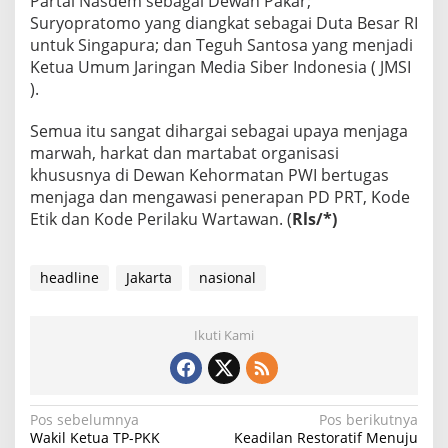
Partai Nasdem sebagai Dewan Pakar;
Suryopratomo yang diangkat sebagai Duta Besar RI
untuk Singapura; dan Teguh Santosa yang menjadi
Ketua Umum Jaringan Media Siber Indonesia ( JMSI
).
Semua itu sangat dihargai sebagai upaya menjaga
marwah, harkat dan martabat organisasi
khususnya di Dewan Kehormatan PWI bertugas
menjaga dan mengawasi penerapan PD PRT, Kode
Etik dan Kode Perilaku Wartawan. (
Rls/*)
headline
Jakarta
nasional
Ikuti Kami
N
Pos sebelumnya
Pos berikutnya
Wakil Ketua TP-PKK
Keadilan Restoratif Menuju