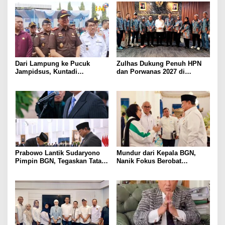
Dari Lampung ke Pucuk
Zulhas Dukung Penuh HPN
Jampidsus, Kuntadi
dan Porwanas 2027 di
Dipercaya Tangani Perkara
Lampung, Siap Ajak Presiden
Korupsi Strategis
Prabowo Hadir
Prabowo Lantik Sudaryono
Mundur dari Kepala BGN,
Pimpin BGN, Tegaskan Tata
Nanik Fokus Berobat
Kelola Bersih dan Perkuat
Jantung, Prabowo Siapkan
Program Makan Bergizi
Posisi Baru